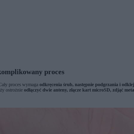
skomplikowany proces
a. Cały proces wymaga
odkręcenia śrub, następnie podgrzania i odklej
eży ostrożnie
odłączyć dwie anteny, złącze kart microSD, zdjąć me