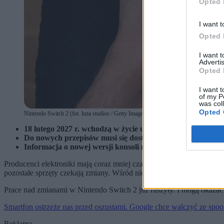
Opted 
I want t
Opted 
I want 
Advertis
Opted 
I want t
of my P
was col
Opted 
Nintendo Switch 2 (fot. luza studios / Getty Images)
18 lutego 2027 r. wchodzą w życie unijne przepisy, któr
Do nowych przepisów musi się dostosować Nintendo. To oz
Informacja o nowej wersji konsoli może doprowadzić do s
Producenci elektroniki mają coraz mniej czasu na dostosowanie swoi
pozostałe sprzęty czekają zmiany. Wśród nich są m.in. przenośne kon
Prace nad zmianami w Nintendo Switch 2 już ruszyły. I mogą okaza
Smartfon ostrzeże nas przed oszustami. Google chce walczyć ze spo
Reklama