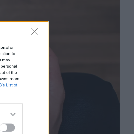
sonal or
ection to
ou may
 personal
out of the
 downstream
B’s List of