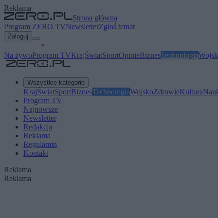
Reklama
Strona główna
Program ZERO TV
Newsletter
Zgłoś temat
Zaloguj
Na żywo
Program TV
Kraj
Świat
Sport
Opinie
Biznes
Technologia
Wojsk
Wszystkie kategorie
Kraj
Świat
Sport
Biznes
Technologia
Wojsko
Zdrowie
Kultura
Nau
Program TV
Najnowsze
Newsletter
Redakcja
Reklama
Regulamin
Kontakt
Reklama
Reklama