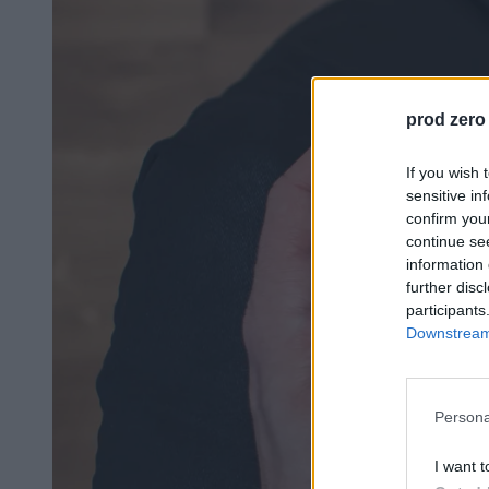
prod zero
If you wish 
sensitive in
confirm you
continue se
information 
further disc
participants
Downstream 
Persona
I want t