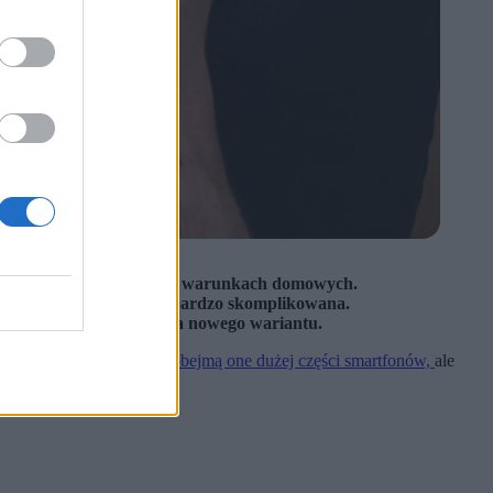
dzielnej wymiany baterii w warunkach domowych.
na baterii jest obecnie bardzo skomplikowana.
tcha 2 do czasu pokazania nowego wariantu.
2027 r. Wiemy już, że
nie obejmą one dużej części smartfonów,
ale