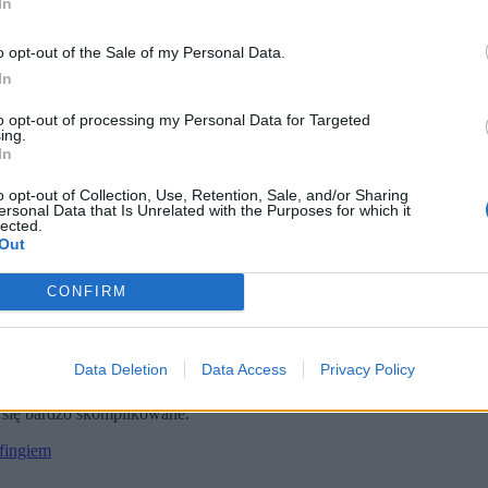
In
o opt-out of the Sale of my Personal Data.
In
to opt-out of processing my Personal Data for Targeted
ing.
In
o opt-out of Collection, Use, Retention, Sale, and/or Sharing
ersonal Data that Is Unrelated with the Purposes for which it
lected.
Out
e nakazują producentom przenośnej elektroniki umożliwienie samo
CONFIRM
nacza przebudowę konstrukcji Nintendo Switch 2, w której wymia
ytuacji, w której użytkownicy mogą wstrzymać się z zakupem Swi
ch urządzeń do unijnych przepisów, które wchodzą w życie 18 lutego 
Data Deletion
Data Access
Privacy Policy
sole.
ć się bardzo skomplikowane.
ofingiem