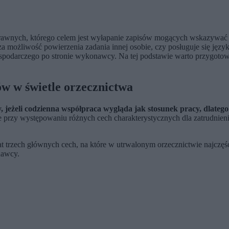
wnych, którego celem jest wyłapanie zapisów mogących wskazywać n
możliwość powierzenia zadania innej osobie, czy posługuje się język
 gospodarczego po stronie wykonawcy. Na tej podstawie warto przygot
w w świetle orzecznictwa
jeżeli codzienna współpraca wygląda jak stosunek pracy, dlatego i
e przy występowaniu różnych cech charakterystycznych dla zatrudni
t trzech głównych cech, na które w utrwalonym orzecznictwie najczęś
dawcy.