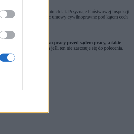
polskim prawie pracy ostatnich lat. Przyznaje Państwowej Inspekcji
 miała wprawdzie prawo badać umowy cywilnoprawne pod kątem cech
lenie istnienia stosunku pracy przed sądem pracy, a takie
 usunięcia naruszeń, a jeśli ten nie zastosuje się do polecenia,