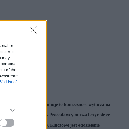
sonal or
ection to
ou may
 personal
out of the
 downstream
B’s List of
e w stosunek pracy. Eliminuje to konieczność wytaczania
 budzi niepokój biznesu. Pracodawcy muszą liczyć się ze
ną praktykę współpracy. Kluczowe jest oddzielenie