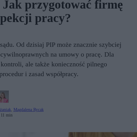
. Jak przygotować firmę
spekcji pracy?
ądu. Od dzisiaj PIP może znacznie szybciej
w cywilnoprawnych na umowy o pracę. Dla
ontroli, ale także konieczność pilnego
rocedur i zasad współpracy.
żaniak
,
Magdalena Rycak
11 min