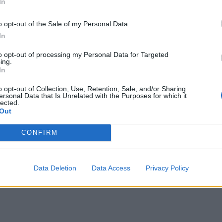
In
ałów komunikacji, adresów e-mail oraz procedur menedżerskich.
y o Państwowej Inspekcji Pracy.
To jedna z najważniejszych zmian w 
o opt-out of the Sale of my Personal Data.
wilnoprawne nie ukrywają w istocie stosunku pracy. Dotychczas PIP
In
a z tych ustaleń konsekwencji.
wykończeni. Życie nam się wywróciło”
to opt-out of processing my Personal Data for Targeted
ing.
In
o pracę było wytoczenie przez inspektora pracy powództwa o usta
izacji inspektor pracy będzie mógł wezwać pracodawcę do dobrowolnego
cającą umowę cywilnoprawną w stosunek pracy.
o opt-out of Collection, Use, Retention, Sale, and/or Sharing
ersonal Data that Is Unrelated with the Purposes for which it
lected.
Out
CONFIRM
Data Deletion
Data Access
Privacy Policy