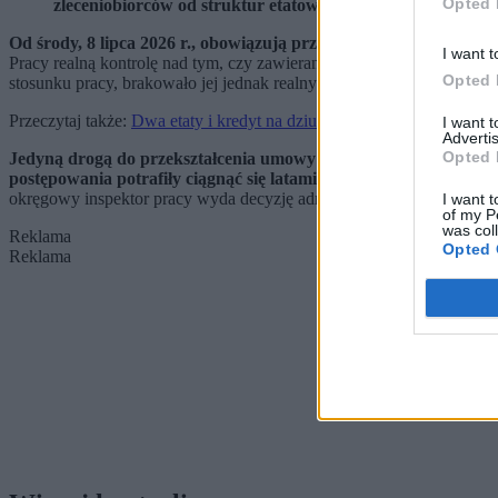
Opted 
zleceniobiorców od struktur etatowych, w tym zmiana kan
Od środy, 8 lipca 2026 r., obowiązują przepisy nowelizacji ustaw
I want t
Pracy realną kontrolę nad tym, czy zawierane w firmach umowy cy
Opted 
stosunku pracy, brakowało jej jednak realnych narzędzi do wyciągani
Przeczytaj także:
Dwa etaty i kredyt na dziurę w ziemi. „Ludzie są 
I want 
Advertis
Opted 
Jedyną drogą do przekształcenia umowy cywilnoprawnej w umowę 
postępowania potrafiły ciągnąć się latami.
Po wejściu w życie nowel
okręgowy inspektor pracy wyda decyzję administracyjną przekształ
I want t
of my P
was col
Reklama
Opted 
Reklama