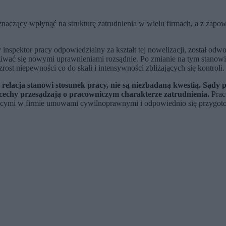
znaczący wpłynąć na strukturę zatrudnienia w wielu firmach, a z zapo
inspektor pracy odpowiedzialny za kształt tej nowelizacji, został od
giwać się nowymi uprawnieniami rozsądnie. Po zmianie na tym stanowi
st niepewności co do skali i intensywności zbliżających się kontroli.
 relacja stanowi stosunek pracy, nie są niezbadaną kwestią. Sądy 
 cechy przesądzają o pracowniczym charakterze zatrudnienia.
Prac
jącymi w firmie umowami cywilnoprawnymi i odpowiednio się przygotow