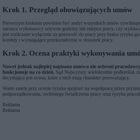
Krok 1. Przegląd obowiązujących umów
Pierwszym krokiem powinien być audyt wszystkich umów cywilnopra
narzuca wykonawcy sztywne godziny lub miejsce pracy, czy wyklucza 
jest rozliczane wyłącznie za gotowość do pracy przy braku ryzyka
korekty i wymagające przekształcenia w stosunek pracy.
Krok 2. Ocena praktyki wykonywania umó
Nawet jednak najlepiej napisana umowa nie ochroni pracodawcy, 
funkcjonuje na co dzień.
Sąd Najwyższy wielokrotnie podkreślał, ż
decydująca jest ocena, które z nich mają charakter przeważający.
Warto zatem przy ocenie ryzyka spojrzeć na współpracę przez pryzma
podporządkowania, osobistego świadczenia pracy oraz ryzyka praco
Reklama
Reklama