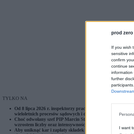
prod zero
If you wish 
sensitive in
confirm you
continue se
information 
further disc
participants
Downstream 
TYLKO NA
Od 8 lipca 2026 r. inspektorzy pracy mogą samodzielnie, 
wieloletnich procesów sądowych i diametralnie zwiększa r
Persona
Choć odwołany szef PIP Marcin Stanecki zapowiadał rozsąd
wzrostem liczby oraz intensywności kontroli, których kier
I want t
Aby uniknąć kar i zapłaty składek ZUS do pięciu lat wste