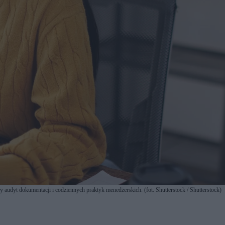
udyt dokumentacji i codziennych praktyk menedżerskich. (fot. Shutterstock / Shutterstock)