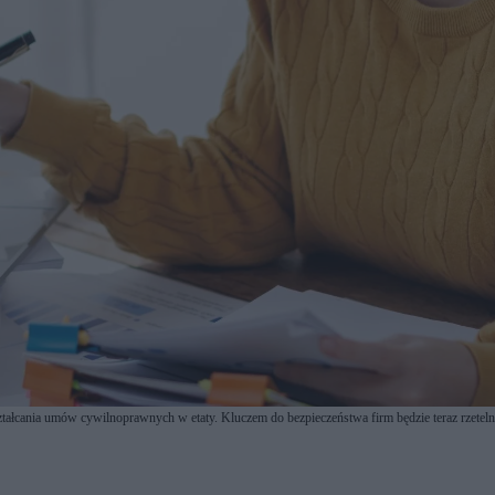
łcania umów cywilnoprawnych w etaty. Kluczem do bezpieczeństwa firm będzie teraz rzetelny a