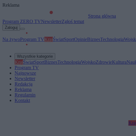
Reklama
Strona główna
Program ZERO TV
Newsletter
Zgłoś temat
Zaloguj
Na żywo
Program TV
Kraj
Świat
Sport
Opinie
Biznes
Technologia
Wojsk
Wszystkie kategorie
Kraj
Świat
Sport
Biznes
Technologia
Wojsko
Zdrowie
Kultura
Nau
Program TV
Najnowsze
Newsletter
Redakcja
Reklama
Regulamin
Kontakt
Kra