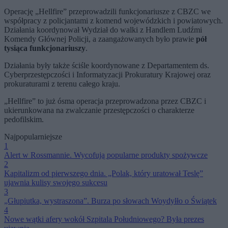
Operację „Hellfire” przeprowadzili funkcjonariusze z CBZC we
współpracy z policjantami z komend wojewódzkich i powiatowych.
Działania koordynował Wydział do walki z Handlem Ludźmi
Komendy Głównej Policji, a zaangażowanych było prawie
pół
tysiąca funkcjonariuszy
.
Działania były także ściśle koordynowane z Departamentem ds.
Cyberprzestępczości i Informatyzacji Prokuratury Krajowej oraz
prokuraturami z terenu całego kraju.
„Hellfire” to już ósma operacja przeprowadzona przez CBZC i
ukierunkowana na zwalczanie przestępczości o charakterze
pedofilskim.
Najpopularniejsze
1
Alert w Rossmannie. Wycofują popularne produkty spożywcze
2
Kapitalizm od pierwszego dnia. „Polak, który uratował Teslę”
ujawnia kulisy swojego sukcesu
3
„Głupiutka, wystraszona”. Burza po słowach Woydyłło o Świątek
4
Nowe wątki afery wokół Szpitala Południowego? Była prezes