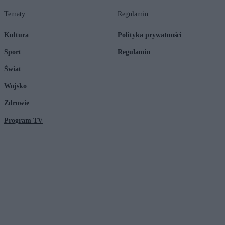
Tematy
Regulamin
Kultura
Polityka prywatności
Sport
Regulamin
Świat
Wojsko
Zdrowie
Program TV
© 2026 Kanał Zero Spółka Akcyjna