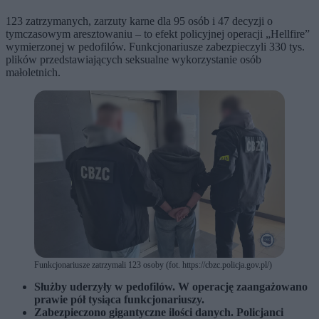
123 zatrzymanych, zarzuty karne dla 95 osób i 47 decyzji o
tymczasowym aresztowaniu – to efekt policyjnej operacji „Hellfire”
wymierzonej w pedofilów. Funkcjonariusze zabezpieczyli 330 tys.
plików przedstawiających seksualne wykorzystanie osób
małoletnich.
Funkcjonariusze zatrzymali 123 osoby (fot. https://cbzc.policja.gov.pl/)
Służby uderzyły w pedofilów. W operację zaangażowano
prawie pół tysiąca funkcjonariuszy.
Zabezpieczono gigantyczne ilości danych. Policjanci