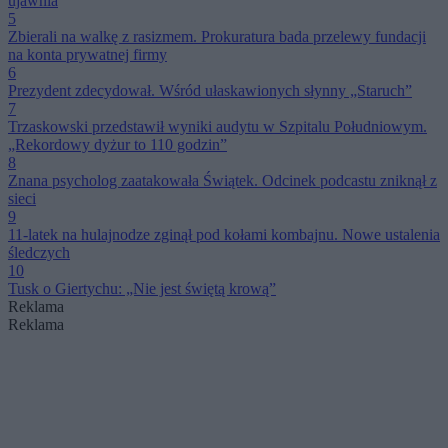
ujawnia
5
Zbierali na walkę z rasizmem. Prokuratura bada przelewy fundacji
na konta prywatnej firmy
6
Prezydent zdecydował. Wśród ułaskawionych słynny „Staruch”
7
Trzaskowski przedstawił wyniki audytu w Szpitalu Południowym.
„Rekordowy dyżur to 110 godzin”
8
Znana psycholog zaatakowała Świątek. Odcinek podcastu zniknął z
sieci
9
11-latek na hulajnodze zginął pod kołami kombajnu. Nowe ustalenia
śledczych
10
Tusk o Giertychu: „Nie jest świętą krową”
Reklama
Reklama