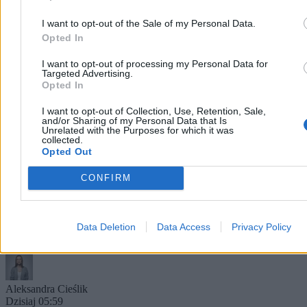
I want to opt-out of the Sale of my Personal Data.
Opted In
I want to opt-out of processing my Personal Data for
Targeted Advertising.
Opted In
I want to opt-out of Collection, Use, Retention, Sale,
and/or Sharing of my Personal Data that Is
Unrelated with the Purposes for which it was
„Ja to mogę nie wychodzić ze stroju”. Strażniczka
collected.
tradycji Żywiecczyzny
Opted Out
– Ja to mogę nie wychodzić ze stroju. Dla mnie większym
CONFIRM
problemem jest założyć coś innego – mówi wesoło Irena Pietras.
Siwe włosy spięte w kok poprawia prawą dłonią. Na palcach mienią
się złote pierścionki. Szyję zaś zdobią korale z najprawdziwszego
koralowca. Dobrze kontrastują z białą, haftowaną bluzką i zieloną
Data Deletion
Data Access
Privacy Policy
spódnicą w drobne kwiaty.
Aleksandra Cieślik
Dzisiaj 05:59