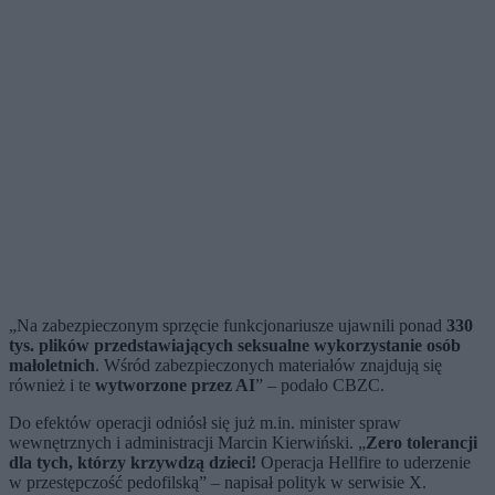
„Na zabezpieczonym sprzęcie funkcjonariusze ujawnili ponad
330
tys. plików przedstawiających seksualne wykorzystanie osób
małoletnich
. Wśród zabezpieczonych materiałów znajdują się
również i te
wytworzone przez AI
” – podało CBZC.
Do efektów operacji odniósł się już m.in. minister spraw
wewnętrznych i administracji Marcin Kierwiński. „
Zero tolerancji
dla tych, którzy krzywdzą dzieci!
Operacja Hellfire to uderzenie
w przestępczość pedofilską” – napisał polityk w serwisie X.