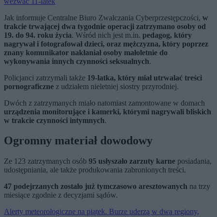
wezwać 11-latek
Jak informuje Centralne Biuro Zwalczania Cyberprzestępczości,
w
trakcie trwającej dwa tygodnie operacji zatrzymano osoby od
19. do 94. roku życia
. Wśród nich jest m.in.
pedagog, który
nagrywał i fotografował dzieci, oraz mężczyzna, który poprzez
znany komunikator nakłaniał osoby małoletnie do
wykonywania innych czynności seksualnych
.
Policjanci zatrzymali także
19-latka, który miał utrwalać treści
pornograficzne
z udziałem nieletniej siostry przyrodniej.
Dwóch z zatrzymanych miało natomiast zamontowane w domach
urządzenia monitorujące i kamerki, którymi nagrywali bliskich
w trakcie czynności intymnych
.
Ogromny materiał dowodowy
Ze 123 zatrzymanych osób
95 usłyszało zarzuty karne
posiadania,
udostępniania, ale także produkowania zabronionych treści.
47 podejrzanych zostało już tymczasowo aresztowanych
na trzy
miesiące zgodnie z decyzjami sądów.
Alerty meteorologiczne na piątek. Burze uderzą w dwa regiony,