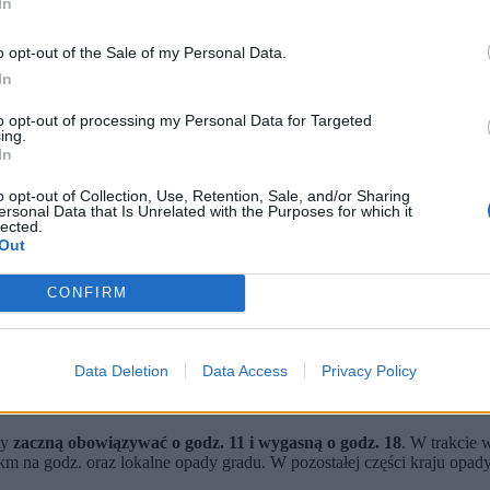
In
o opt-out of the Sale of my Personal Data.
In
to opt-out of processing my Personal Data for Targeted
ing.
In
o opt-out of Collection, Use, Retention, Sale, and/or Sharing
ersonal Data that Is Unrelated with the Purposes for which it
lected.
Out
rze z gradem spodziewane są od godz. 11 do 18.
ość wiatru w porywach osiągnie 65 km/h.
. Zagrożone mogą być województwa śląskie i świętokrzyskie.
CONFIRM
ajduje się pod wpływem wyżu przemieszczającego się nad Bałtyk, jed
olarne morskie, co skutkuje dużym zachmurzeniem i umiarkowanymi te
Data Deletion
Data Access
Privacy Policy
ty
zaczną obowiązywać o godz. 11 i wygasną o godz. 18
. W trakcie
 na godz. oraz lokalne opady gradu. W pozostałej części kraju opady d