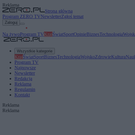
Reklama
Strona główna
Program ZERO TV
Newsletter
Zgłoś temat
Zaloguj
Na żywo
Program TV
Kraj
Świat
Sport
Opinie
Biznes
Technologia
Wojsk
Wszystkie kategorie
Kraj
Świat
Sport
Biznes
Technologia
Wojsko
Zdrowie
Kultura
Nau
Program TV
Najnowsze
Newsletter
Redakcja
Reklama
Regulamin
Kontakt
Reklama
Reklama