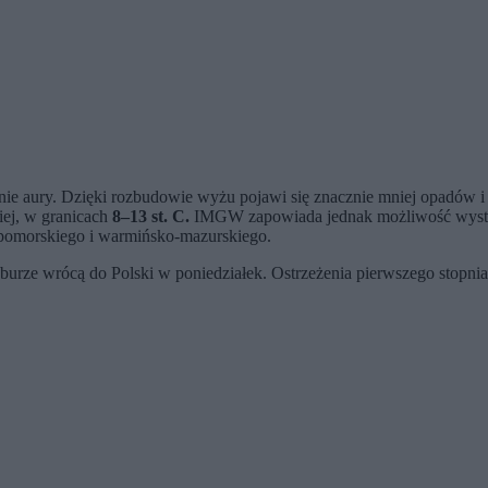
 aury. Dzięki rozbudowie wyżu pojawi się znacznie mniej opadów i wi
ej, w granicach
8–13 st. C.
IMGW zapowiada jednak możliwość wystąp
pomorskiego i warmińsko-mazurskiego.
 burze wrócą do Polski w poniedziałek. Ostrzeżenia pierwszego stop