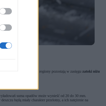
nak południowo-wschodnie regiony pozostają w zasięgu
zatoki niżu
mperaturami.
 wyładowań suma opadów może wynieść od 20 do 30 mm.
eszczu będą miały charakter przelotny, a ich natężenie na