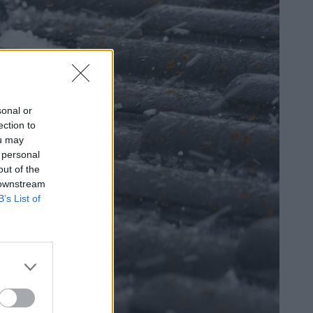
sonal or
ection to
ou may
 personal
out of the
 downstream
B’s List of