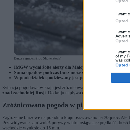
Opted 
I want t
Opted 
I want 
Advertis
Opted 
I want t
of my P
Burza z gradem (fot. Shutterstock)
was col
Opted 
IMGW wydał żółte alerty dla Małopolski i Podkarpacia. Bu
Suma opadów podczas burz może wynieść do 30 mm. Prędk
W poniedziałek spodziewany jest powrót burz na południu
Sytuacja pogodowa w kraju jest zróżnicowana. Większość Polski zn
znad zachodniej Rosji
. Do kraju napływa chłodniejsze powietrze p
Zróżnicowana pogoda w piątek
Zagrożenie burzowe na południu kraju oszacowano na
70 proc
. Aler
Przewidywane są również porywy wiatru osiągające prędkość do 65 km
wschodzie wyniesie do 15 mm.