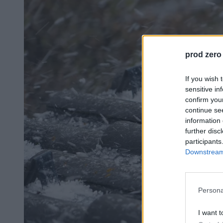
prod zero
If you wish 
sensitive in
confirm you
continue se
information 
further disc
participants
Downstream 
Persona
I want t