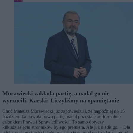
Morawiecki zakłada partię, a nadal go nie
wyrzucili. Karski: Liczyliśmy na opamiętanie
Choć Mateusz Morawiecki już zapowiedział, że najpóźniej do 15
października powoła nową partię, nadal pozostaje on formalnie
członkiem Prawa i Sprawiedliwości. To samo dotyczy
kilkudziesięciu stronników byłego premiera. Ale już niedługo. – Dla
wielu z nas ważne jest, żeby rozstać się w zgodzie i z klasą – mówi