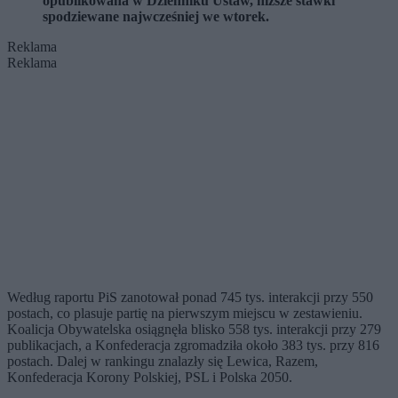
opublikowana w Dzienniku Ustaw, niższe stawki
spodziewane najwcześniej we wtorek.
Reklama
Reklama
Według raportu PiS zanotował ponad 745 tys. interakcji przy 550
postach, co plasuje partię na pierwszym miejscu w zestawieniu.
Koalicja Obywatelska osiągnęła blisko 558 tys. interakcji przy 279
publikacjach, a Konfederacja zgromadziła około 383 tys. przy 816
postach. Dalej w rankingu znalazły się Lewica, Razem,
Konfederacja Korony Polskiej, PSL i Polska 2050.