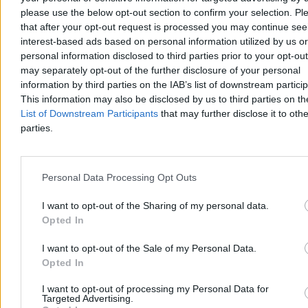
Dwaj bracia topili się w zbiorniku. Stan jednego z
please use the below opt-out section to confirm your selection. Pl
nich jest krytyczny
that after your opt-out request is processed you may continue see
interest-based ads based on personal information utilized by us or
Śledczy wyjaśniają okoliczności sobotniego wypadku przy ul.
Komuny Paryskiej w Szczecinie, gdzie w zbiorniku
personal information disclosed to third parties prior to your opt-ou
przeciwpożarowym topili się dwaj chłopcy w wieku 9 i 11 lat.
may separately opt-out of the further disclosure of your personal
Dzięki natychmiastowej akcji ratunkowej żyją, lecz stan jednego z
information by third parties on the IAB’s list of downstream partici
nich jest krytyczny.
This information may also be disclosed by us to third parties on t
List of Downstream Participants
that may further disclose it to othe
parties.
Agnieszka Waś-Turecka
Dzisiaj 13:49
3 min
Personal Data Processing Opt Outs
Reklama
Reklama
I want to opt-out of the Sharing of my personal data.
Opted In
I want to opt-out of the Sale of my Personal Data.
Opted In
I want to opt-out of processing my Personal Data for
Targeted Advertising.