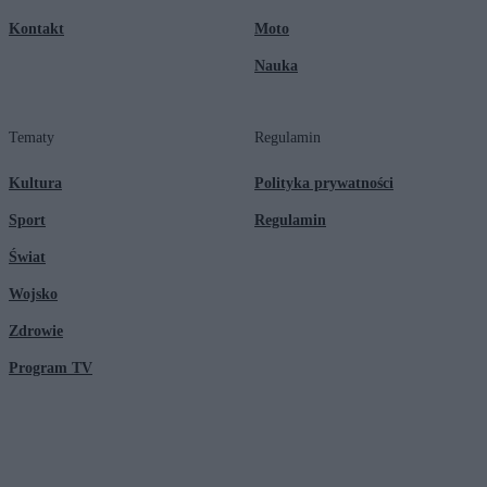
Kontakt
Moto
Nauka
Tematy
Regulamin
Kultura
Polityka prywatności
Sport
Regulamin
Świat
Wojsko
Zdrowie
Program TV
© 2026 Kanał Zero Spółka Akcyjna