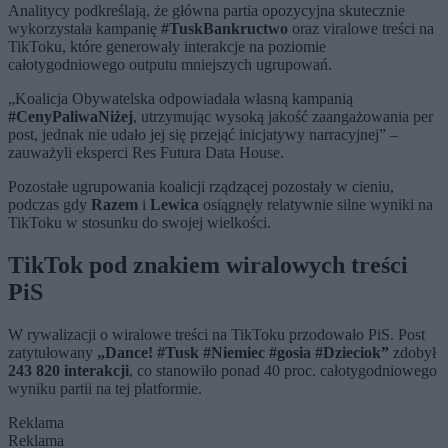
Analitycy podkreślają, że główna partia opozycyjna skutecznie
wykorzystała kampanię
#TuskBankructwo
oraz viralowe treści na
TikToku, które generowały interakcje na poziomie
całotygodniowego outputu mniejszych ugrupowań.
„Koalicja Obywatelska odpowiadała własną kampanią
#CenyPaliwaNiżej
, utrzymując wysoką jakość zaangażowania per
post, jednak nie udało jej się przejąć inicjatywy narracyjnej” –
zauważyli eksperci Res Futura Data House.
Pozostałe ugrupowania koalicji rządzącej pozostały w cieniu,
podczas gdy
Razem
i
Lewica
osiągnęły relatywnie silne wyniki na
TikToku w stosunku do swojej wielkości.
TikTok pod znakiem wiralowych treści
PiS
W rywalizacji o wiralowe treści na TikToku przodowało PiS. Post
zatytułowany
„Dance! #Tusk #Niemiec #gosia #Dzieciok”
zdobył
243 820 interakcji
, co stanowiło ponad 40 proc. całotygodniowego
wyniku partii na tej platformie.
Reklama
Reklama