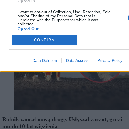
Opted In
I want to opt-out of Collection, Use, Retention, Sale,
and/or Sharing of my Personal Data that Is
Unrelated with the Purposes for which it was
collected.
Kraj
Opted Out
CONFIRM
Data Deletion
Data Access
Privacy Policy
Rolnik zaorał nową drogę. Usłyszał zarzut, grozi
mu do 10 lat więzienia