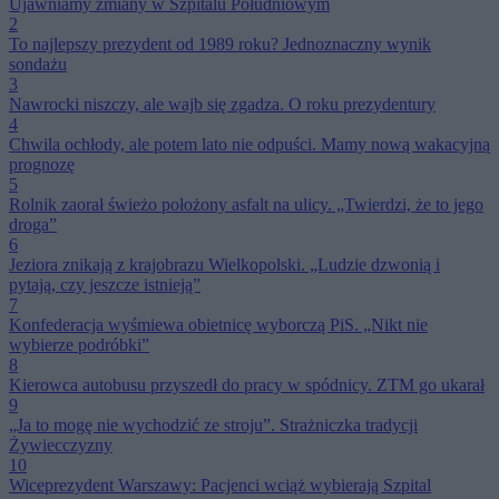
Ujawniamy zmiany w Szpitalu Południowym
2
To najlepszy prezydent od 1989 roku? Jednoznaczny wynik
sondażu
3
Nawrocki niszczy, ale wajb się zgadza. O roku prezydentury
4
Chwila ochłody, ale potem lato nie odpuści. Mamy nową wakacyjną
prognozę
5
Rolnik zaorał świeżo położony asfalt na ulicy. „Twierdzi, że to jego
droga”
6
Jeziora znikają z krajobrazu Wielkopolski. „Ludzie dzwonią i
pytają, czy jeszcze istnieją”
7
Konfederacja wyśmiewa obietnicę wyborczą PiS. „Nikt nie
wybierze podróbki”
8
Kierowca autobusu przyszedł do pracy w spódnicy. ZTM go ukarał
9
„Ja to mogę nie wychodzić ze stroju”. Strażniczka tradycji
Żywiecczyzny
10
Wiceprezydent Warszawy: Pacjenci wciąż wybierają Szpital