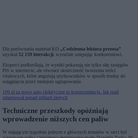
Dla porównania materiał KO
„Codzienna lektura prezesa”
uzyskał
52 159 interakcji
, wyraźnie ustępując konkurentowi.
Eksperci podkreślają, że wyniki pokazują nie tylko siłę zasięgów
PiS w internecie, ale również skuteczność tworzenia treści
viralowych, które angażują użytkowników w sposób trudny do
osiągnięcia przez mniejsze ugrupowania.
199 zł za nowe auto elektryczne to kompromitacja. Jak rząd
zmarnował ponad miliard złotych
Techniczne przeszkody opóźniają
wprowadzenie niższych cen paliw
W mijającym tygodniu jednym z głównych tematów w sieci był
wzrost cen paliw i inicjatywa legislacyjna rządu Donalda Tuska. W