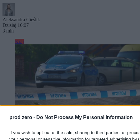
Aleksandra Cieślik
Dzisiaj 16:07
3 min
Kraj
prod zero -
Do Not Process My Personal Information
If you wish to opt-out of the sale, sharing to third parties, or proce
your personal or sensitive information for targeted advertising by 