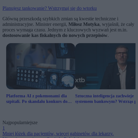
Planujesz tankowanie? Wstrzymaj się do wtorku
Główną przeszkodą szybkich zmian są kwestie techniczne i
administracyjne. Minister energii,
Miłosz Motyka
, wyjaśnił, że cały
proces wymaga czasu. Jednym z kluczowych wyzwań jest m.in.
dostosowanie kas fiskalnych do nowych przepisów
.
Platforma AI z pokemonami dla
Sztuczna inteligencja zachwieje
szpitali. Po skandalu konkurs do
systemem bankowym? Wstrząs p
poprawy
wpisie na blogu
Najpopularniejsze
1
Mniej łóżek dla pacjentów, więcej gabinetów dla lekarzy.