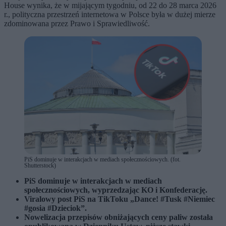
House wynika, że w mijającym tygodniu, od 22 do 28 marca 2026
r., polityczna przestrzeń internetowa w Polsce była w dużej mierze
zdominowana przez Prawo i Sprawiedliwość.
PiS dominuje w interakcjach w mediach społecznościowych. (fot.
Shutterstock)
PiS dominuje w interakcjach w mediach
społecznościowych, wyprzedzając KO i Konfederację.
Viralowy post PiS na TikToku „Dance! #Tusk #Niemiec
#gosia #Dzieciok”.
Nowelizacja przepisów obniżających ceny paliw została