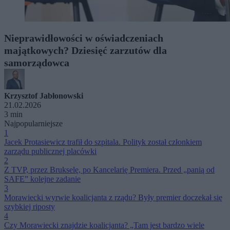
Nieprawidłowości w oświadczeniach
majątkowych? Dziesięć zarzutów dla
samorządowca
Krzysztof Jabłonowski
21.02.2026
3 min
Najpopularniejsze
1
Jacek Protasiewicz trafił do szpitala. Polityk został członkiem
zarządu publicznej placówki
2
Z TVP, przez Brukselę, po Kancelarię Premiera. Przed „panią od
SAFE” kolejne zadanie
3
Morawiecki wyrwie koalicjanta z rządu? Były premier doczekał się
szybkiej riposty
4
Czy Morawiecki znajdzie koalicjanta? „Tam jest bardzo wiele