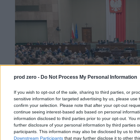
prod zero -
Do Not Process My Personal Information
If you wish to opt-out of the sale, sharing to third parties, or pr
sensitive information for targeted advertising by us, please use 
confirm your selection. Please note that after your opt-out req
continue seeing interest-based ads based on personal informatio
information disclosed to third parties prior to your opt-out. You 
further disclosure of your personal information by third parties 
participants. This information may also be disclosed by us to thi
Wygrana bez szansy na większość. Jest nowy
Downstream Participants
that may further disclose it to other thi