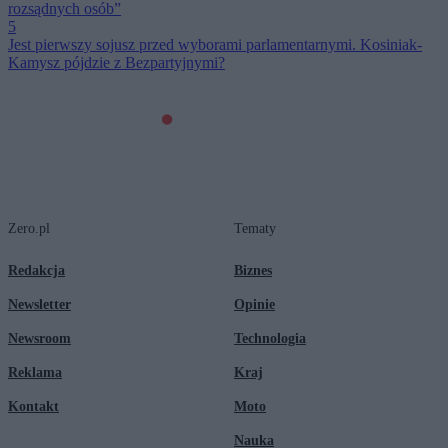
rozsądnych osób”
5
Jest pierwszy sojusz przed wyborami parlamentarnymi. Kosiniak-
Kamysz pójdzie z Bezpartyjnymi?
Zero.pl
Tematy
Redakcja
Biznes
Newsletter
Opinie
Newsroom
Technologia
Reklama
Kraj
Kontakt
Moto
Nauka