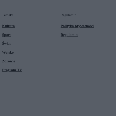
Tematy
Regulamin
Kultura
Polityka prywatności
Sport
Regulamin
Świat
Wojsko
Zdrowie
Program TV
© 2026 Kanał Zero Spółka Akcyjna