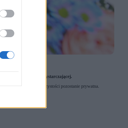
ce / PAP)
achima w Sosnowcu.
ziny i bliskich.
e tej decyzji jako niewystarczającej.
państwowy, ale część uroczystości pozostanie prywatna.