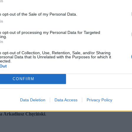
In
o opt-out of the Sale of my Personal Data.
In
to opt-out of processing my Personal Data for Targeted
ing.
In
o opt-out of Collection, Use, Retention, Sale, and/or Sharing
ersonal Data that Is Unrelated with the Purposes for which it
Litewki przy ul. Kazimierzowskiej w Dąbrowie Górniczej. 24 kwietnia 2026 r. (fot. Art Servi
lected.
Out
, o godz. 13.30 w Kościele Parafii Rzymskokatolickiej pw. św. Jo
a na cmentarzu przy ul. Zuzanny będzie zamknięta – tylko dla rod
stał aresztowany na trzy miesiące; prokuratura rozważa zaskarżeni
CONFIRM
ę
w środę, 29 kwietnia, w Sosnowcu
. Pogrzeb będzie mieć charakter 
Data Deletion
Data Access
Privacy Policy
. Pożegnanie w środę w Sosnowcu
a Arkadiusz Chęciński
.