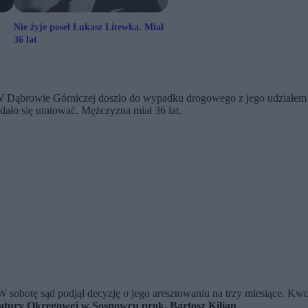
Nie żyje poseł Łukasz Litewka. Miał
36 lat
W Dąbrowie Górniczej doszło do wypadku drogowego z jego udziałem 
dało się uratować. Mężczyzna miał 36 lat.
sobotę sąd podjął decyzję o jego aresztowaniu na trzy miesiące. Kwot
atury Okręgowej w Sosnowcu prok. Bartosz Kilian
.