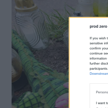
prod zero
If you wish 
sensitive in
confirm you
continue se
information 
further disc
participants
Downstream 
Persona
I want t