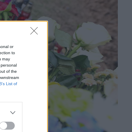
sonal or
ection to
ou may
 personal
out of the
 downstream
B’s List of