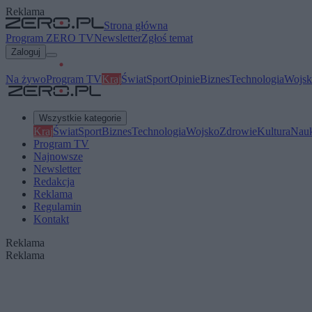
Reklama
Strona główna
Program ZERO TV
Newsletter
Zgłoś temat
Zaloguj
Na żywo
Program TV
Kraj
Świat
Sport
Opinie
Biznes
Technologia
Wojsk
Wszystkie kategorie
Kraj
Świat
Sport
Biznes
Technologia
Wojsko
Zdrowie
Kultura
Nau
Program TV
Najnowsze
Newsletter
Redakcja
Reklama
Regulamin
Kontakt
Reklama
Reklama