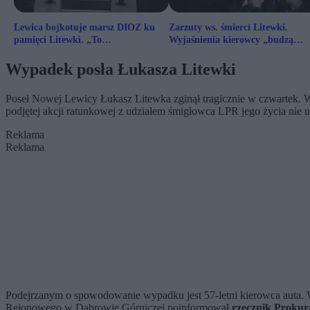
Lewica bojkotuje marsz DIOZ ku
Zarzuty ws. śmierci Litewki.
pamięci Litewki. „To
Wyjaśnienia kierowcy „budzą
wykorzystywanie jego śmierci”
wątpliwości”
Wypadek posła Łukasza Litewki
Poseł Nowej Lewicy Łukasz Litewka zginął tragicznie w czwartek. 
podjętej akcji ratunkowej z udziałem śmigłowca LPR jego życia nie u
Reklama
Reklama
Podejrzanym o spowodowanie wypadku jest 57-letni kierowca auta. W 
Rejonowego w Dąbrowie Górniczej poinformował
rzecznik Prokur