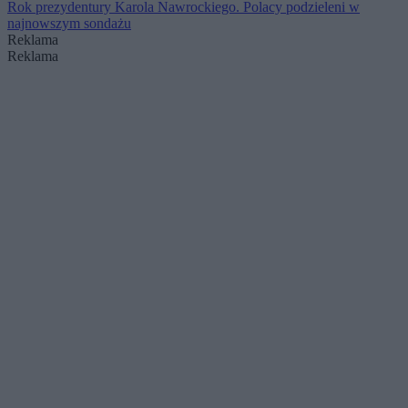
Rok prezydentury Karola Nawrockiego. Polacy podzieleni w
najnowszym sondażu
Reklama
Reklama