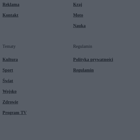
Reklama
Kraj
Kontakt
Moto
Nauka
Tematy
Regulamin
Kultura
Polityka prywatności
Sport
Regulamin
Świat
Wojsko
Zdrowie
Program TV
© 2026 Kanał Zero Spółka Akcyjna