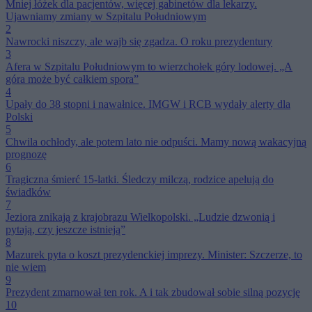
Mniej łóżek dla pacjentów, więcej gabinetów dla lekarzy.
Ujawniamy zmiany w Szpitalu Południowym
2
Nawrocki niszczy, ale wajb się zgadza. O roku prezydentury
3
Afera w Szpitalu Południowym to wierzchołek góry lodowej. „A
góra może być całkiem spora”
4
Upały do 38 stopni i nawałnice. IMGW i RCB wydały alerty dla
Polski
5
Chwila ochłody, ale potem lato nie odpuści. Mamy nową wakacyjną
prognozę
6
Tragiczna śmierć 15-latki. Śledczy milczą, rodzice apelują do
świadków
7
Jeziora znikają z krajobrazu Wielkopolski. „Ludzie dzwonią i
pytają, czy jeszcze istnieją”
8
Mazurek pyta o koszt prezydenckiej imprezy. Minister: Szczerze, to
nie wiem
9
Prezydent zmarnował ten rok. A i tak zbudował sobie silną pozycję
10