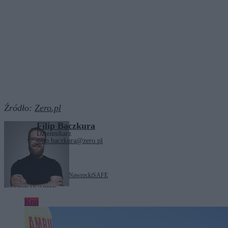
Źródło:
Zero.pl
Filip Baczkura
Dziennikarz
filip.baczkura@zero.pl
Tagi:
Donald Tusk
Karol Nawrocki
SAFE
Zobacz również
Kraj