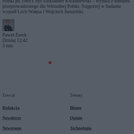
Polski po 1989 r. był Aleksander Kwaśniewski – wynika z sondażu
przeprowadzonego dla Wirtualnej Polski. Najgorzej w badaniu
wypadł Lech Wałęsa i Wojciech Jaruzelski.
Paweł Żurek
Dzisiaj 12:42
3 min
Zero.pl
Tematy
Redakcja
Biznes
Newsletter
Opinie
Newsroom
Technologia