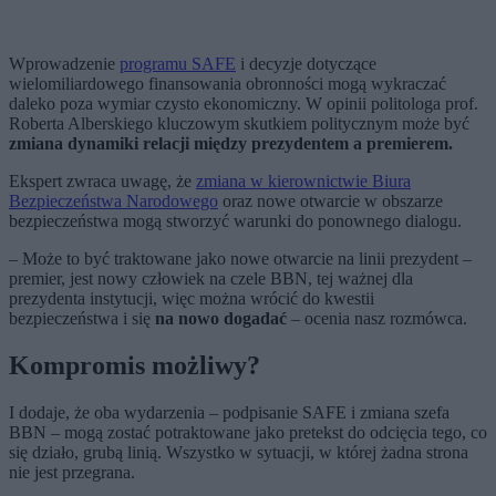
Wprowadzenie
programu SAFE
i decyzje dotyczące
wielomiliardowego finansowania obronności mogą wykraczać
daleko poza wymiar czysto ekonomiczny. W opinii politologa prof.
Roberta Alberskiego kluczowym skutkiem politycznym może być
zmiana dynamiki relacji między prezydentem a premierem.
Ekspert zwraca uwagę, że
zmiana w kierownictwie Biura
Bezpieczeństwa Narodowego
oraz nowe otwarcie w obszarze
bezpieczeństwa mogą stworzyć warunki do ponownego dialogu.
– Może to być traktowane jako nowe otwarcie na linii prezydent –
premier, jest nowy człowiek na czele BBN, tej ważnej dla
prezydenta instytucji, więc można wrócić do kwestii
bezpieczeństwa i się
na nowo dogadać
– ocenia nasz rozmówca.
Kompromis możliwy?
I dodaje, że oba wydarzenia – podpisanie SAFE i zmiana szefa
BBN – mogą zostać potraktowane jako pretekst do odcięcia tego, co
się działo, grubą linią. Wszystko w sytuacji, w której żadna strona
nie jest przegrana.