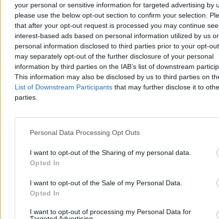
your personal or sensitive information for targeted advertising by 
please use the below opt-out section to confirm your selection. Pl
that after your opt-out request is processed you may continue see
interest-based ads based on personal information utilized by us or
personal information disclosed to third parties prior to your opt-ou
may separately opt-out of the further disclosure of your personal
Rolnik zaorał nowy asfalt w Gliwicach. Straty to
information by third parties on the IAB’s list of downstream partici
ok. 400 tys. zł
This information may also be disclosed by us to third parties on t
List of Downstream Participants
that may further disclose it to othe
W piątek w gliwickiej dzielnicy Ostropa 60-letni rolnik ciągnikiem
parties.
marki Ursus celowo wjechał na świeżo położony asfalt, niszcząc
pługiem ok. 200 metrów nowej jezdni. Twierdził, że droga należy
do niego. Policja zatrzymała go na gorącym uczynku. Straty
oszacowano wstępnie na ok. 400 tys. zł.
Personal Data Processing Opt Outs
I want to opt-out of the Sharing of my personal data.
Opted In
Aleksandra Cieślik
Dzisiaj 18:17
I want to opt-out of the Sale of my Personal Data.
3 min
Reklama
Opted In
Reklama
I want to opt-out of processing my Personal Data for
Targeted Advertising.