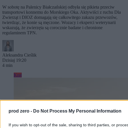
W sobotę na Palenicy Białczańskiej odbyła się pikieta przeciw
transportowi konnemu do Morskiego Oka. Aktywiści z ruchu Dla
Zwierząt i DIOZ domagają się całkowitego zakazu przewozów,
twierdząc, że konie są męczone. Wozacy i eksperci weterynarii
wskazują, że zwierzęta są corocznie badane i chronione
regulaminem TPN.
Aleksandra Cieślik
Dzisiaj 19:20
4 min
Kraj
prod zero -
Do Not Process My Personal Information
If you wish to opt-out of the sale, sharing to third parties, or proce