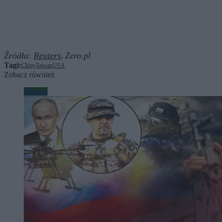
Źródła:
Reuters
Zero.pl
,
Tagi:
Chiny
Tajwan
USA
Zobacz również
Wojsko