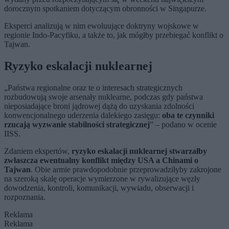
dorocznym spotkaniem dotyczącym obronności w Singapurze.
Eksperci analizują w nim ewoluujące doktryny wojskowe w
regionie Indo-Pacyfiku, a także to, jak mógłby przebiegać konflikt o
Tajwan.
Ryzyko eskalacji nuklearnej
„Państwa regionalne oraz te o interesach strategicznych
rozbudowują swoje arsenały nuklearne, podczas gdy państwa
nieposiadające broni jądrowej dążą do uzyskania zdolności
konwencjonalnego uderzenia dalekiego zasięgu:
oba te czynniki
rzucają wyzwanie stabilności strategicznej
” – podano w ocenie
IISS.
Zdaniem ekspertów,
ryzyko eskalacji nuklearnej stwarzałby
zwłaszcza ewentualny konflikt między USA a Chinami o
Tajwan
. Obie armie prawdopodobnie przeprowadziłyby zakrojone
na szeroką skalę operacje wymierzone w rywalizujące węzły
dowodzenia, kontroli, komunikacji, wywiadu, obserwacji i
rozpoznania.
Reklama
Reklama