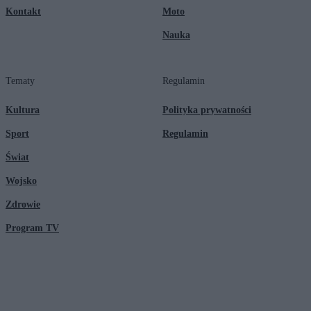
Kontakt
Moto
Nauka
Tematy
Regulamin
Kultura
Polityka prywatności
Sport
Regulamin
Świat
Wojsko
Zdrowie
Program TV
© 2026 Kanał Zero Spółka Akcyjna