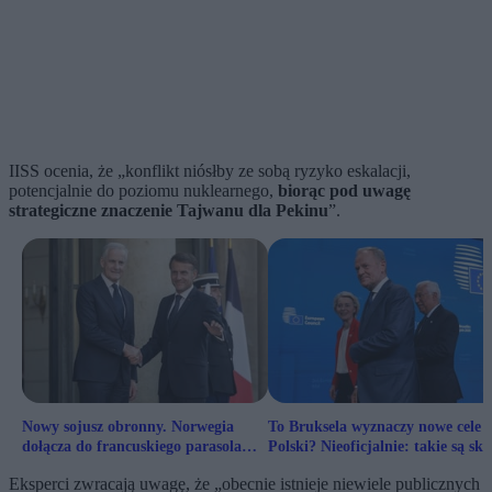
IISS ocenia, że „konflikt niósłby ze sobą ryzyko eskalacji,
potencjalnie do poziomu nuklearnego,
biorąc pod uwagę
strategiczne znaczenie Tajwanu dla Pekinu
”.
Nowy sojusz obronny. Norwegia
To Bruksela wyznaczy nowe cele 
dołącza do francuskiego parasola
Polski? Nieoficjalnie: takie są sku
nuklearnego
decyzji Tuska
Eksperci zwracają uwagę, że „obecnie istnieje niewiele publicznych