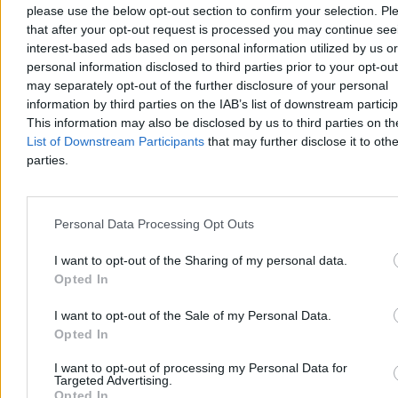
please use the below opt-out section to confirm your selection. Pl
Prawo i Sprawiedliwość proponuje deportacje Ukraińców
that after your opt-out request is processed you may continue see
pozostających na terytorium Polski, ale nieposiadających legalnej
interest-based ads based on personal information utilized by us or
pracy, z drugiej strony strony Tomasz Siemoniak, koordynator służb
personal information disclosed to third parties prior to your opt-ou
specjalnych, twierdzi, że polski rząd nie będzie odsyłał ich na front.
may separately opt-out of the further disclosure of your personal
Zmieniają się unijne przepisy wobec Ukraińców objętych
information by third parties on the IAB’s list of downstream partici
mobilizacją, a Siły Zbrojne Ukrainy trzymają linię frontu zmagając
This information may also be disclosed by us to third parties on t
na tyłach z dezercją. Co z rezerwami Ukrainy na wojnie?
List of Downstream Participants
that may further disclose it to othe
parties.
Michał Bruszewski
Wczoraj 12:23
Personal Data Processing Opt Outs
8 min
Reklama
Reklama
I want to opt-out of the Sharing of my personal data.
Opted In
I want to opt-out of the Sale of my Personal Data.
Opted In
I want to opt-out of processing my Personal Data for
Targeted Advertising.
Opted In