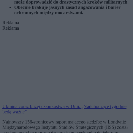
może doprowadzić do drastycznych kroków militarnych.
Obecnie brakuje jasnych zasad angażowania i barier
ochronnych między mocarstwami.
Reklama
Reklama
Ukraina coraz bliżej członkostwa w Unii. „Nadchodzące tygodnie
będą ważne”
Najnowszy 156-stronicowy raport mającego siedzibę w Londynie
Międzynarodowego Instytutu Studiów Strategicznych (IISS) został
wydany przed rozpoczynającym się w weekend największym