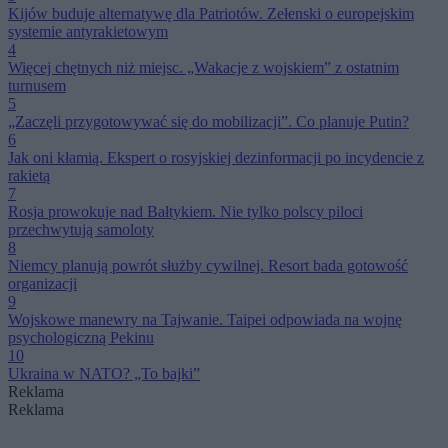
Kijów buduje alternatywę dla Patriotów. Zełenski o europejskim
systemie antyrakietowym
4
Więcej chętnych niż miejsc. „Wakacje z wojskiem” z ostatnim
turnusem
5
„Zaczęli przygotowywać się do mobilizacji”. Co planuje Putin?
6
Jak oni kłamią. Ekspert o rosyjskiej dezinformacji po incydencie z
rakietą
7
Rosja prowokuje nad Bałtykiem. Nie tylko polscy piloci
przechwytują samoloty
8
Niemcy planują powrót służby cywilnej. Resort bada gotowość
organizacji
9
Wojskowe manewry na Tajwanie. Taipei odpowiada na wojnę
psychologiczną Pekinu
10
Ukraina w NATO? „To bajki”
Reklama
Reklama