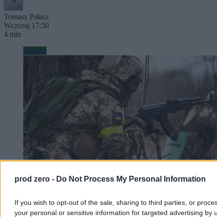
Tomasz Pałasz
Wczoraj 17:50
4 min
Wojsko
prod zero -
Do Not Process My Personal Information
Ilu żołnierzy brakuje Ukrainie? Pomysł PiS
If you wish to opt-out of the sale, sharing to third parties, or proce
your personal or sensitive information for targeted advertising by 
dotyka wielkiego problemu Zełenskiego