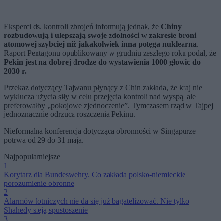
Eksperci ds. kontroli zbrojeń informują jednak, że
Chiny
rozbudowują i ulepszają swoje zdolności w zakresie broni
atomowej szybciej niż jakakolwiek inna potęga nuklearna
.
Raport Pentagonu opublikowany w grudniu zeszłego roku podał, że
Pekin jest na dobrej drodze do wystawienia 1000 głowic do
2030 r.
Przekaz dotyczący Tajwanu płynący z Chin zakłada, że kraj nie
wyklucza użycia siły w celu przejęcia kontroli nad wyspą, ale
preferowałby „pokojowe zjednoczenie”. Tymczasem rząd w Tajpej
jednoznacznie odrzuca roszczenia Pekinu.
Nieformalna konferencja dotycząca obronności w Singapurze
potrwa od 29 do 31 maja.
Najpopularniejsze
1
Korytarz dla Bundeswehry. Co zakłada polsko-niemieckie
porozumienie obronne
2
Alarmów lotniczych nie da się już bagatelizować. Nie tylko
Shahedy sieją spustoszenie
3