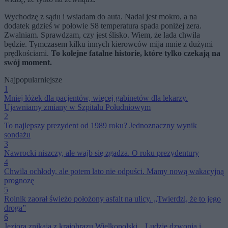
Wychodzę z sądu i wsiadam do auta. Nadal jest mokro, a na
dodatek gdzieś w połowie S8 temperatura spada poniżej zera.
Zwalniam. Sprawdzam, czy jest ślisko. Wiem, że lada chwila
będzie. Tymczasem kilku innych kierowców mija mnie z dużymi
prędkościami.
To kolejne fatalne historie, które tylko czekają na
swój moment.
Najpopularniejsze
1
Mniej łóżek dla pacjentów, więcej gabinetów dla lekarzy.
Ujawniamy zmiany w Szpitalu Południowym
2
To najlepszy prezydent od 1989 roku? Jednoznaczny wynik
sondażu
3
Nawrocki niszczy, ale wajb się zgadza. O roku prezydentury
4
Chwila ochłody, ale potem lato nie odpuści. Mamy nową wakacyjną
prognozę
5
Rolnik zaorał świeżo położony asfalt na ulicy. „Twierdzi, że to jego
droga”
6
Jeziora znikają z krajobrazu Wielkopolski. „Ludzie dzwonią i