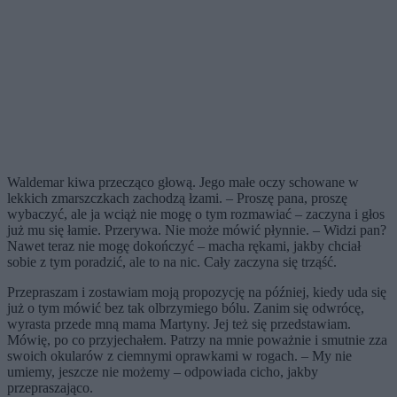
Waldemar kiwa przecząco głową. Jego małe oczy schowane w
lekkich zmarszczkach zachodzą łzami. – Proszę pana, proszę
wybaczyć, ale ja wciąż nie mogę o tym rozmawiać – zaczyna i głos
już mu się łamie. Przerywa. Nie może mówić płynnie. – Widzi pan?
Nawet teraz nie mogę dokończyć – macha rękami, jakby chciał
sobie z tym poradzić, ale to na nic. Cały zaczyna się trząść.
Przepraszam i zostawiam moją propozycję na później, kiedy uda się
już o tym mówić bez tak olbrzymiego bólu. Zanim się odwrócę,
wyrasta przede mną mama Martyny. Jej też się przedstawiam.
Mówię, po co przyjechałem. Patrzy na mnie poważnie i smutnie zza
swoich okularów z ciemnymi oprawkami w rogach. – My nie
umiemy, jeszcze nie możemy – odpowiada cicho, jakby
przepraszająco.