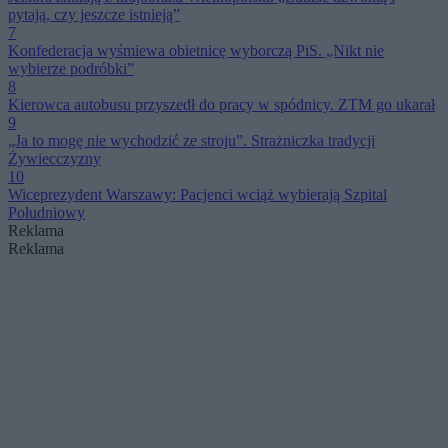
pytają, czy jeszcze istnieją”
7
Konfederacja wyśmiewa obietnicę wyborczą PiS. „Nikt nie
wybierze podróbki”
8
Kierowca autobusu przyszedł do pracy w spódnicy. ZTM go ukarał
9
„Ja to mogę nie wychodzić ze stroju”. Strażniczka tradycji
Żywiecczyzny
10
Wiceprezydent Warszawy: Pacjenci wciąż wybierają Szpital
Południowy
Reklama
Reklama