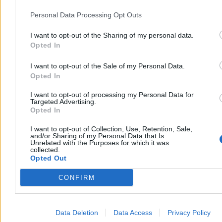
Nadchodzi pogodowy rollercoaster. Na
termometrach znów będzie 36 stopni
Personal Data Processing Opt Outs
Najbliższe dni w pogodzie upłyną pod znakiem wyrazistych zmian i
I want to opt-out of the Sharing of my personal data.
sporych wahań temperatury. Choć początek tygodnia przyniesie
Opted In
krótkotrwały, gorący epizod z temperaturami przekraczającymi 30
st. C, to już od wtorku czeka nas wyraźne ochłodzenie. Sytuacja
I want to opt-out of the Sale of my Personal Data.
ponownie zmieni się w weekend, gdy do Polski wróci afrykański
upał. Słupki rtęci mogą pokazać aż 36 kresek.
Opted In
I want to opt-out of processing my Personal Data for
Targeted Advertising.
Opted In
Agnieszka Waś-Turecka
Dzisiaj 08:22
I want to opt-out of Collection, Use, Retention, Sale,
3 min
and/or Sharing of my Personal Data that Is
Unrelated with the Purposes for which it was
Kraj
collected.
Opted Out
CONFIRM
Data Deletion
Data Access
Privacy Policy