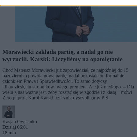
Morawiecki zakłada partię, a nadal go nie
wyrzucili. Karski: Liczyliśmy na opamiętanie
Choć Mateusz Morawiecki już zapowiedział, że najpóźniej do 15
października powoła nową partię, nadal pozostaje on formalnie
członkiem Prawa i Sprawiedliwości. To samo dotyczy
kilkudziesięciu stronników byłego premiera. Ale już niedługo. – Dla
wielu z nas ważne jest, żeby rozstać się w zgodzie i z klasą – mówi
Zero.pl prof. Karol Karski, rzecznik dyscyplinarny PiS.
Kasjan Owsianko
Dzisiaj 06:01
18 min