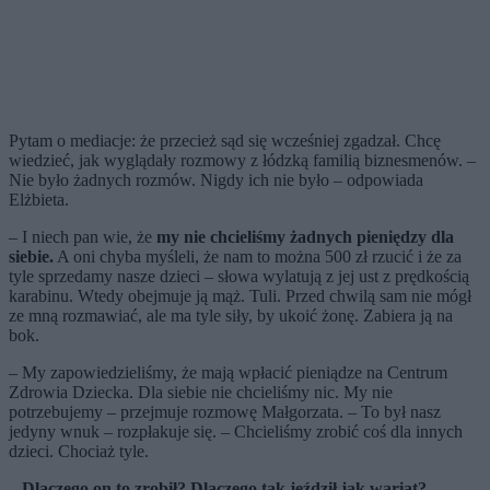
Pytam o mediacje: że przecież sąd się wcześniej zgadzał. Chcę
wiedzieć, jak wyglądały rozmowy z łódzką familią biznesmenów. –
Nie było żadnych rozmów. Nigdy ich nie było – odpowiada
Elżbieta.
– I niech pan wie, że
my nie chcieliśmy żadnych pieniędzy dla
siebie.
A oni chyba myśleli, że nam to można 500 zł rzucić i że za
tyle sprzedamy nasze dzieci – słowa wylatują z jej ust z prędkością
karabinu. Wtedy obejmuje ją mąż. Tuli. Przed chwilą sam nie mógł
ze mną rozmawiać, ale ma tyle siły, by ukoić żonę. Zabiera ją na
bok.
– My zapowiedzieliśmy, że mają wpłacić pieniądze na Centrum
Zdrowia Dziecka. Dla siebie nie chcieliśmy nic. My nie
potrzebujemy – przejmuje rozmowę Małgorzata. – To był nasz
jedyny wnuk – rozpłakuje się. – Chcieliśmy zrobić coś dla innych
dzieci. Chociaż tyle.
–
Dlaczego on to zrobił? Dlaczego tak jeździł jak wariat?