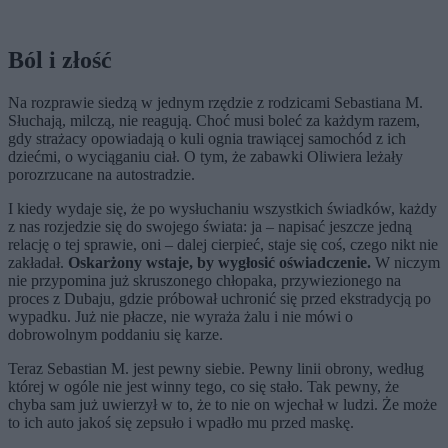
Ból i złość
Na rozprawie siedzą w jednym rzędzie z rodzicami Sebastiana M.
Słuchają, milczą, nie reagują. Choć musi boleć za każdym razem,
gdy strażacy opowiadają o kuli ognia trawiącej samochód z ich
dziećmi, o wyciąganiu ciał. O tym, że zabawki Oliwiera leżały
porozrzucane na autostradzie.
I kiedy wydaje się, że po wysłuchaniu wszystkich świadków, każdy
z nas rozjedzie się do swojego świata: ja – napisać jeszcze jedną
relację o tej sprawie, oni – dalej cierpieć, staje się coś, czego nikt nie
zakładał.
Oskarżony wstaje, by wygłosić oświadczenie.
W niczym
nie przypomina już skruszonego chłopaka, przywiezionego na
proces z Dubaju, gdzie próbował uchronić się przed ekstradycją po
wypadku. Już nie płacze, nie wyraża żalu i nie mówi o
dobrowolnym poddaniu się karze.
Teraz Sebastian M. jest pewny siebie. Pewny linii obrony, według
której w ogóle nie jest winny tego, co się stało. Tak pewny, że
chyba sam już uwierzył w to, że to nie on wjechał w ludzi. Że może
to ich auto jakoś się zepsuło i wpadło mu przed maskę.