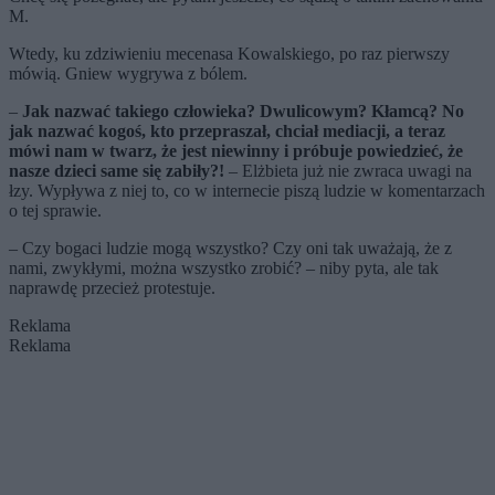
M.
Wtedy, ku zdziwieniu mecenasa Kowalskiego, po raz pierwszy
mówią. Gniew wygrywa z bólem.
–
Jak nazwać takiego człowieka? Dwulicowym? Kłamcą? No
jak nazwać kogoś, kto przepraszał, chciał mediacji, a teraz
mówi nam w twarz, że jest niewinny i próbuje powiedzieć, że
nasze dzieci same się zabiły?!
– Elżbieta już nie zwraca uwagi na
łzy. Wypływa z niej to, co w internecie piszą ludzie w komentarzach
o tej sprawie.
– Czy bogaci ludzie mogą wszystko? Czy oni tak uważają, że z
nami, zwykłymi, można wszystko zrobić? – niby pyta, ale tak
naprawdę przecież protestuje.
Reklama
Reklama