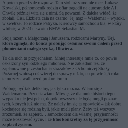
A potem przed salę rozpraw. Tam stoi już samotnie mec. Łukasz
Kowalski, pełnomocnik rodzin ofiar tragedii na autostradzie A1.
Chwilę później wita się z nimi. Są poważni. Z daleka widać, że
zbolali. Cisi. Elżbieta cała na czarno. Jej mąż – Waldemar – wysoki,
w swetrze. To rodzice Patryka. Kierowcy samochodu kia, w który
wbił się w 2023 r. swoim BMW Sebastian M.
Stoją razem z Małgorzatą i Januszem, rodzicami Martyny.
Tej,
która zginęła, do końca próbując osłaniać swoim ciałem przed
płomieniami małego synka, Oliwiera.
To dla nich tu przyjechałem. Mniej interesuje mnie to, co powie
oskarżony syn łódzkiego milionera. Nie zakładam też, że
zaplanowane przesłuchania strażaków z Ochotniczej Straży
Pożarnej wniosą coś więcej do sprawy niż to, co prawie 2,5 roku
temu zeznawali przed prokuratorem.
Próbuję być tak delikatny, jak tylko można. Witam się z
Waldemarem. Przedstawiam. Mówię, że dla mnie historia tego
wypadku nie jest pełna, dopóki wszyscy nie będą mogli poznać
tych, których już nie ma. Że należy im się ta opowieść – jak dobrą,
kochającą się rodziną byli, jakie mieli plany. Żeby też wszyscy
zrozumieli, że zapierd… samochodem dla własnej przyjemności
może kosztować życie. I że
ktoś konkretny za tę przyjemność
zapłacił życiem.