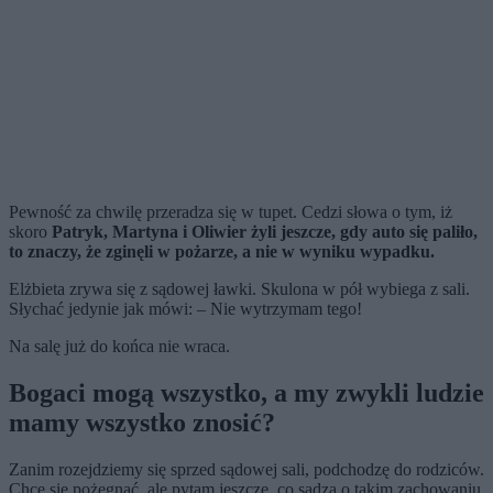
Pewność za chwilę przeradza się w tupet. Cedzi słowa o tym, iż
skoro
Patryk, Martyna i Oliwier żyli jeszcze, gdy auto się paliło,
to znaczy, że zginęli w pożarze, a nie w wyniku wypadku.
Elżbieta zrywa się z sądowej ławki. Skulona w pół wybiega z sali.
Słychać jedynie jak mówi: – Nie wytrzymam tego!
Na salę już do końca nie wraca.
Bogaci mogą wszystko, a my zwykli ludzie
mamy wszystko znosić?
Zanim rozejdziemy się sprzed sądowej sali, podchodzę do rodziców.
Chcę się pożegnać, ale pytam jeszcze, co sądzą o takim zachowaniu