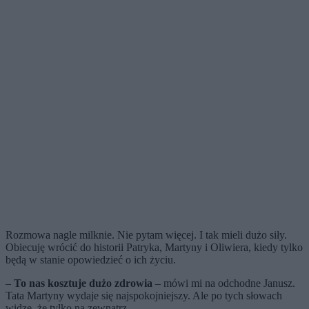
Rozmowa nagle milknie. Nie pytam więcej. I tak mieli dużo siły.
Obiecuję wrócić do historii Patryka, Martyny i Oliwiera, kiedy tylko
będą w stanie opowiedzieć o ich życiu.
–
To nas kosztuje dużo zdrowia
– mówi mi na odchodne Janusz.
Tata Martyny wydaje się najspokojniejszy. Ale po tych słowach
widzę, że tylko na zewnątrz.