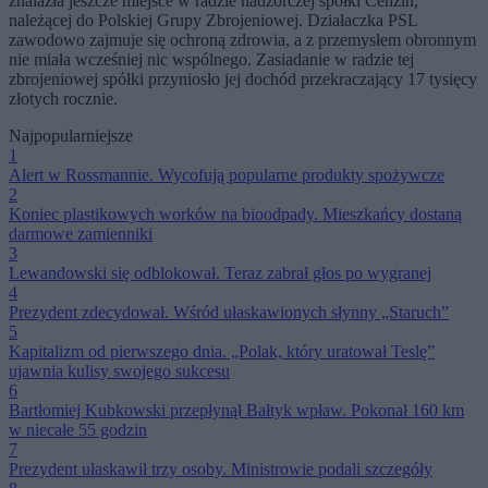
znalazła jeszcze miejsce w radzie nadzorczej spółki Cenzin,
należącej do Polskiej Grupy Zbrojeniowej. Działaczka PSL
zawodowo zajmuje się ochroną zdrowia, a z przemysłem obronnym
nie miała wcześniej nic wspólnego. Zasiadanie w radzie tej
zbrojeniowej spółki przyniosło jej dochód przekraczający 17 tysięcy
złotych rocznie.
Najpopularniejsze
1
Alert w Rossmannie. Wycofują popularne produkty spożywcze
2
Koniec plastikowych worków na bioodpady. Mieszkańcy dostaną
darmowe zamienniki
3
Lewandowski się odblokował. Teraz zabrał głos po wygranej
4
Prezydent zdecydował. Wśród ułaskawionych słynny „Staruch”
5
Kapitalizm od pierwszego dnia. „Polak, który uratował Teslę”
ujawnia kulisy swojego sukcesu
6
Bartłomiej Kubkowski przepłynął Bałtyk wpław. Pokonał 160 km
w niecałe 55 godzin
7
Prezydent ułaskawił trzy osoby. Ministrowie podali szczegóły