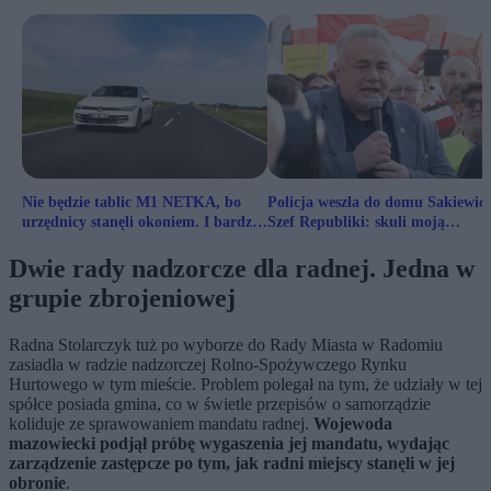
Nie będzie tablic M1 NETKA, bo
Policja weszła do domu Sakiewicz
urzędnicy stanęli okoniem. I bardzo
Szef Republiki: skuli moją
D0 BRZE
asystentkę
Dwie rady nadzorcze dla radnej. Jedna w
grupie zbrojeniowej
Radna Stolarczyk tuż po wyborze do Rady Miasta w Radomiu
zasiadła w radzie nadzorczej Rolno-Spożywczego Rynku
Hurtowego w tym mieście. Problem polegał na tym, że udziały w tej
spółce posiada gmina, co w świetle przepisów o samorządzie
koliduje ze sprawowaniem mandatu radnej.
Wojewoda
mazowiecki podjął próbę wygaszenia jej mandatu, wydając
zarządzenie zastępcze po tym, jak radni miejscy stanęli w jej
obronie
.