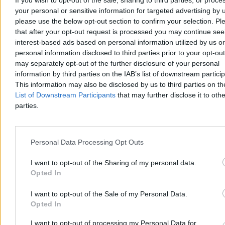
If you wish to opt-out of the sale, sharing to third parties, or proce
your personal or sensitive information for targeted advertising by 
please use the below opt-out section to confirm your selection. Pl
that after your opt-out request is processed you may continue see
interest-based ads based on personal information utilized by us or
Rok prezydentury Karola Nawrockiego.
personal information disclosed to third parties prior to your opt-ou
Sprawdzamy, jak realizuje swój Plan 21
may separately opt-out of the further disclosure of your personal
information by third parties on the IAB’s list of downstream partici
– Jestem skuteczny dla Polski i będę skuteczny dla Polski, realizując
This information may also be disclosed by us to third parties on t
plan 21 – zapowiadał w marcu ubiegłego roku Karol Nawrocki,
List of Downstream Participants
that may further disclose it to othe
wtedy kandydat na prezydenta. Minęło dokładnie 12 miesięcy od
parties.
kiedy objął najwyższy urząd w państwie, czas sprawdzić jak jak
kampanijne deklaracje mają się do rzeczywistości.
Personal Data Processing Opt Outs
Jacek Prusinowski
I want to opt-out of the Sharing of my personal data.
Dzisiaj 06:01
Opted In
5 min
Reklama
Reklama
I want to opt-out of the Sale of my Personal Data.
Opted In
I want to opt-out of processing my Personal Data for