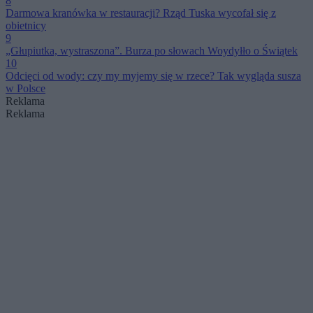
8
Darmowa kranówka w restauracji? Rząd Tuska wycofał się z
obietnicy
9
„Głupiutka, wystraszona”. Burza po słowach Woydyłło o Świątek
10
Odcięci od wody: czy my myjemy się w rzece? Tak wygląda susza
w Polsce
Reklama
Reklama