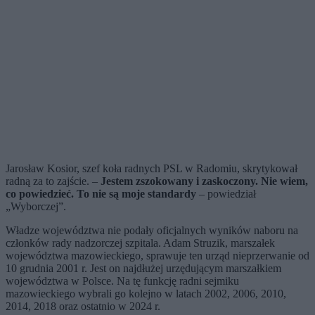
Jarosław Kosior, szef koła radnych PSL w Radomiu, skrytykował
radną za to zajście. –
Jestem zszokowany i zaskoczony. Nie wiem,
co powiedzieć. To nie są moje standardy
– powiedział
„Wyborczej”.
Władze województwa nie podały oficjalnych wyników naboru na
członków rady nadzorczej szpitala. Adam Struzik, marszałek
województwa mazowieckiego, sprawuje ten urząd nieprzerwanie od
10 grudnia 2001 r. Jest on najdłużej urzędującym marszałkiem
województwa w Polsce. Na tę funkcję radni sejmiku
mazowieckiego wybrali go kolejno w latach 2002, 2006, 2010,
2014, 2018 oraz ostatnio w 2024 r.