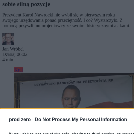
sobie silną pozycję
Prezydent Karol Nawrocki nie wybił się w pierwszym roku
swojego urzędowania ponad przeciętność. I co? Wystarczyło. Z
pomocą przyszli mu urojeniowcy ze swoimi histerycznymi atakami.
Jan Wróbel
Dzisiaj 06:02
4 min
Kraj
prod zero -
Do Not Process My Personal Information