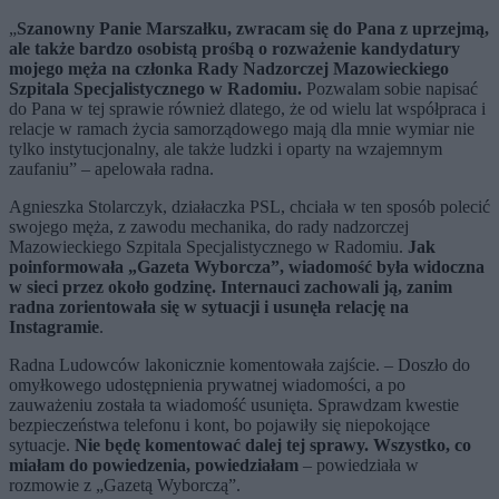
„
Szanowny Panie Marszałku, zwracam się do Pana z uprzejmą,
ale także bardzo osobistą prośbą o rozważenie kandydatury
mojego męża na członka Rady Nadzorczej Mazowieckiego
Szpitala Specjalistycznego w Radomiu.
Pozwalam sobie napisać
do Pana w tej sprawie również dlatego, że od wielu lat współpraca i
relacje w ramach życia samorządowego mają dla mnie wymiar nie
tylko instytucjonalny, ale także ludzki i oparty na wzajemnym
zaufaniu” – apelowała radna.
Agnieszka Stolarczyk, działaczka PSL, chciała w ten sposób polecić
swojego męża, z zawodu mechanika, do rady nadzorczej
Mazowieckiego Szpitala Specjalistycznego w Radomiu.
Jak
poinformowała „Gazeta Wyborcza”, wiadomość była widoczna
w sieci przez około godzinę. Internauci zachowali ją, zanim
radna zorientowała się w sytuacji i usunęła relację na
Instagramie
.
Radna Ludowców lakonicznie komentowała zajście. – Doszło do
omyłkowego udostępnienia prywatnej wiadomości, a po
zauważeniu została ta wiadomość usunięta. Sprawdzam kwestie
bezpieczeństwa telefonu i kont, bo pojawiły się niepokojące
sytuacje.
Nie będę komentować dalej tej sprawy. Wszystko, co
miałam do powiedzenia, powiedziałam
– powiedziała w
rozmowie z „Gazetą Wyborczą”.