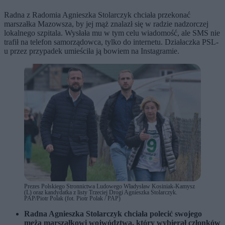
Radna z Radomia Agnieszka Stolarczyk chciała przekonać
marszałka Mazowsza, by jej mąż znalazł się w radzie nadzorczej
lokalnego szpitala. Wysłała mu w tym celu wiadomość, ale SMS nie
trafił na telefon samorządowca, tylko do internetu. Działaczka PSL-
u przez przypadek umieściła ją bowiem na Instagramie.
Prezes Polskiego Stronnictwa Ludowego Władysław Kosiniak-Kamysz
(L) oraz kandydatka z listy Trzeciej Drogi Agnieszka Stolarczyk.
PAP/Piotr Polak (fot. Piotr Polak / PAP)
Radna Agnieszka Stolarczyk chciała polecić swojego
męża marszałkowi wojwództwa, który wybierał członków