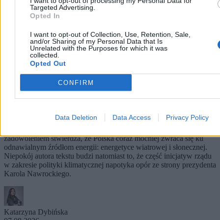
I want to opt-out of processing my Personal Data for
Targeted Advertising.
Opted In
I want to opt-out of Collection, Use, Retention, Sale,
and/or Sharing of my Personal Data that Is
Unrelated with the Purposes for which it was
collected.
Opted Out
CONFIRM
„Kraj węgla odkrywa OZE”. Niemcy cieszą się ze
zmian w Polsce, martwi ich prezydent
Data Deletion
Data Access
Privacy Policy
Niemiecki dziennik „Frankfurter Allgemeine Zeitung” z
zadowoleniem stwierdza, że Polska coraz mocniej zwraca się ku
odnawialnym źródłom energii: energetyce wiatrowej i słonecznej.
Niepokój autora tekstu budzi natomiast to, że część inicjatyw rządu
w zakresie polityki klimatycznej napotyka opór ze strony prezydenta
Karola Nawrockiego.
Katarzyna Dybińska