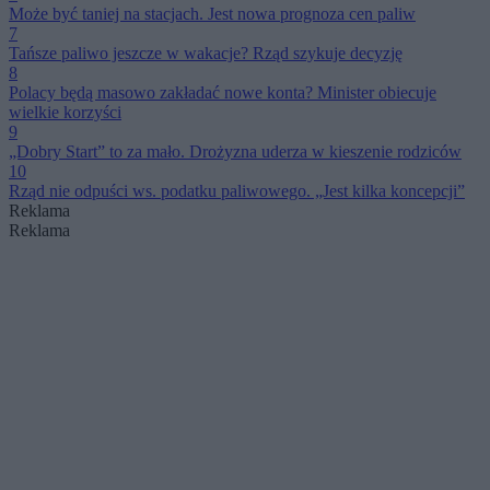
Może być taniej na stacjach. Jest nowa prognoza cen paliw
7
Tańsze paliwo jeszcze w wakacje? Rząd szykuje decyzję
8
Polacy będą masowo zakładać nowe konta? Minister obiecuje
wielkie korzyści
9
„Dobry Start” to za mało. Drożyzna uderza w kieszenie rodziców
10
Rząd nie odpuści ws. podatku paliwowego. „Jest kilka koncepcji”
Reklama
Reklama