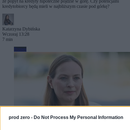
że popyt na kredyty hipoteczne pójdzie w górę. Czy potencjalni
kredytobiorcy będą mieli w najbliższym czasie pod górkę?
Katarzyna Dybińska
Wczoraj 13:28
7 min
Biznes
prod zero -
Do Not Process My Personal Information