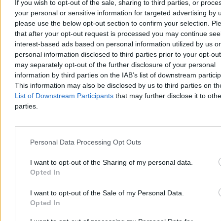
If you wish to opt-out of the sale, sharing to third parties, or proce
your personal or sensitive information for targeted advertising by 
Wiek emerytalny do zmiany? Pełczyńska-Nałęcz
please use the below opt-out section to confirm your selection. Pl
tłumaczy się ze swoich słów
that after your opt-out request is processed you may continue see
interest-based ads based on personal information utilized by us or
– Dość chowania głowy w piasek. Wszyscy wiedzą, że jest problem
personal information disclosed to third parties prior to your opt-ou
– tak minister funduszy i polityki regionalnej Katarzyna Pełczyńska-
may separately opt-out of the further disclosure of your personal
Nałęcz odniosła się w programie „Tłit” WP do jej niedawnych słów
o wieku emerytalnym w Polsce. Liderka Polski 2050 jakiś czas
information by third parties on the IAB’s list of downstream partici
temu zastanawiała się, czy bezdzietne kobiety nie powinny
This information may also be disclosed by us to third parties on t
przechodzić na emeryturę w tym samym wieku, co mężczyźni.
List of Downstream Participants
that may further disclose it to othe
parties.
Katarzyna Dybińska
07.08.2026
Personal Data Processing Opt Outs
4 min
I want to opt-out of the Sharing of my personal data.
Biznes
Opted In
I want to opt-out of the Sale of my Personal Data.
Opted In