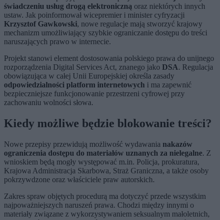
świadczeniu usług drogą elektroniczną
oraz niektórych innych
ustaw. Jak poinformował wicepremier i minister cyfryzacji
Krzysztof Gawkowski
, nowe regulacje mają stworzyć krajowy
mechanizm umożliwiający szybkie ograniczanie dostępu do treści
naruszających prawo w internecie.
Projekt stanowi element dostosowania polskiego prawa do unijnego
rozporządzenia Digital Services Act, znanego jako
DSA
. Regulacja
obowiązująca w całej Unii Europejskiej określa zasady
odpowiedzialności platform internetowych
i ma zapewnić
bezpieczniejsze funkcjonowanie przestrzeni cyfrowej przy
zachowaniu wolności słowa.
Kiedy możliwe będzie blokowanie treści?
Nowe przepisy przewidują możliwość wydawania
nakazów
ograniczenia dostępu do materiałów uznanych za nielegalne
. Z
wnioskiem będą mogły występować m.in. Policja, prokuratura,
Krajowa Administracja Skarbowa, Straż Graniczna, a także osoby
pokrzywdzone oraz właściciele praw autorskich.
Zakres spraw objętych procedurą ma dotyczyć przede wszystkim
najpoważniejszych naruszeń prawa. Chodzi między innymi o
materiały związane z wykorzystywaniem seksualnym małoletnich,