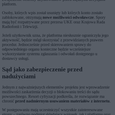
platform.
Osoby, których wpis został usunięty lub których konto zostało
zablokowane, otrzymają
nowe możliwości odwoławcze
. Spory
mają być rozpatrywane przez prezesa UKE oraz Krajowa Rada
Radiofonii i Telewizji.
Jeżeli użytkownik uzna, że platforma niesłusznie ograniczyła jego
aktywność, będzie mógł skorzystać z przewidzianych prawem
procedur. Jednocześnie przed skierowaniem sprawy do
odpowiedniego organu konieczne będzie wcześniejsze
wykorzystanie systemu zgłaszania i odwołań dostępnego u
dostawcy usługi.
Sąd jako zabezpieczenie przed
nadużyciami
Jednym z najważniejszych elementów projektu jest wprowadzenie
możliwości zaskarżenia decyzji o blokowaniu treści do sądu
powszechnego. Resort cyfryzacji podkreśla, że rozwiązanie ma
chronić
przed nadmiernym usuwaniem materiałów z internetu
.
W postępowaniu mają uczestniczyć wszystkie zainteresowane
strony – zarówno podmiot składający wniosek, jak i platforma oraz