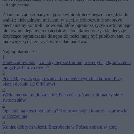
ich ogłoszenia.
Zdaniem rządu zmiany mają zapewnić skuteczniejsze narzędzia do
walki z nielegalnymi treściami w sieci, a jednocześnie stworzyć
mechanizmy kontroli i odwołań, które ograniczą ryzyko arbitralnego
blokowania legalnych materiałów. Dodatkowo wszystkie decyzje
dotyczące ograniczania dostępu do treści mają być publikowane, co
ma zwiększyć przejrzystość działań państwa.
Najpopularniejsze
1
Banki zapowiadają zmiany, będzie trudniej o kredyt? „Ograniczenia
mogą być bardzo różne”
2
Péter Magyar wyciąga wnioski po niedoszłym blackoucie. Przy
okazji dostało się Orbánowi
3
Wiek emerytalny do zmiany? Pełczyńska-Nałęcz tłumaczy się ze
swoich słów
4
Opalanie na koszt podatnika? Kontrowersyjna kontrola skarbówki
w Szczecinie
5
Koniec dobrych wieści. Bezrobocie w Polsce znowu w górę
6