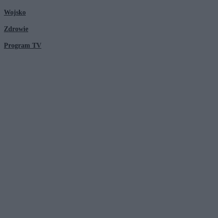
Wojsko
Zdrowie
Program TV
© 2026 Kanał Zero Spółka Akcyjna