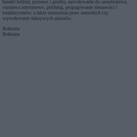
handel ludźmi, przemoc i groźby, nawoływanie do samobójstwa,
oszustwa internetowe, phishing, propagowanie nienawiści i
totalitaryzmów, a także naruszenia praw autorskich czy
wywoływanie fałszywych alarmów.
Reklama
Reklama