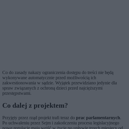
Co do zasady nakazy ograniczenia dostępu do treści nie będą
wykonywane automatycznie przed możliwością ich
zakwestionowania w sądzie. Wyjątek przewidziano jedynie dla
spraw związanych z ochroną dzieci przed najcięższymi
przestępstwami.
Co dalej z projektem?
Przyjęty przez rząd projekt trafi teraz do
prac parlamentarnych
.
Po uchwaleniu przez Sejm i zakończeniu procesu legislacyjnego
nowe regulacje mają wejść w życie po upływie trzech miesięcy od