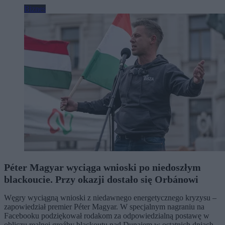
Biznes
Péter Magyar wyciąga wnioski po niedoszłym
blackoucie. Przy okazji dostało się Orbánowi
Węgry wyciągną wnioski z niedawnego energetycznego kryzysu –
zapowiedział premier Péter Magyar. W specjalnym nagraniu na
Facebooku podziękował rodakom za odpowiedzialną postawę w
obliczu realnej groźby blackoutu nad Dunajem w ostatnich dniach.