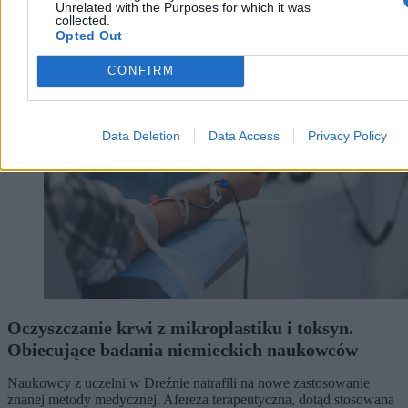
Unrelated with the Purposes for which it was
collected.
Opted Out
Zdrowie
CONFIRM
Data Deletion
Data Access
Privacy Policy
Oczyszczanie krwi z mikroplastiku i toksyn.
Obiecujące badania niemieckich naukowców
Naukowcy z uczelni w Dreźnie natrafili na nowe zastosowanie
znanej metody medycznej. Afereza terapeutyczna, dotąd stosowana