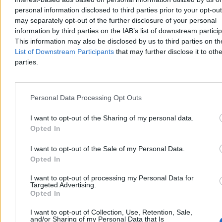
Resort finansów szykuje mocniejsze uderzenie w słodzone napoje, a
personal information disclosed to third parties prior to your opt-ou
eksperci medyczni dają projektowi zielone światło. Polskie
may separately opt-out of the further disclosure of your personal
Towarzystwo Otyłości Dziecięcej apeluje jednak, by stawki opłaty
cukrowej waloryzować co roku, a zebrane pieniądze przeznaczyć
information by third parties on the IAB’s list of downstream partici
bezpośrednio na systemowe leczenie najmłodszych pacjentów.
This information may also be disclosed by us to third parties on t
List of Downstream Participants
that may further disclose it to othe
parties.
Agnieszka Waś-Turecka
Wczoraj 13:56
4 min
Personal Data Processing Opt Outs
Reklama
Reklama
I want to opt-out of the Sharing of my personal data.
Opted In
I want to opt-out of the Sale of my Personal Data.
Opted In
I want to opt-out of processing my Personal Data for
Targeted Advertising.
Opted In
I want to opt-out of Collection, Use, Retention, Sale,
and/or Sharing of my Personal Data that Is