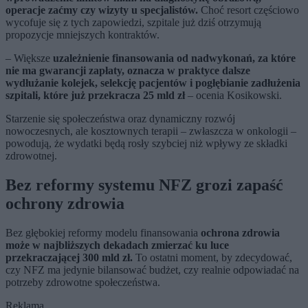
operacje zaćmy czy wizyty u specjalistów.
Choć resort częściowo
wycofuje się z tych zapowiedzi, szpitale już dziś otrzymują
propozycje mniejszych kontraktów.
– Większe
uzależnienie finansowania od nadwykonań, za które
nie ma gwarancji zapłaty, oznacza w praktyce dalsze
wydłużanie kolejek, selekcję pacjentów i pogłębianie zadłużenia
szpitali, które już przekracza 25 mld zł
– ocenia Kosikowski.
Starzenie się społeczeństwa oraz dynamiczny rozwój
nowoczesnych, ale kosztownych terapii – zwłaszcza w onkologii –
powodują, że wydatki będą rosły szybciej niż wpływy ze składki
zdrowotnej.
Bez reformy systemu NFZ grozi zapaść
ochrony zdrowia
Bez głębokiej reformy modelu finansowania
ochrona zdrowia
może w najbliższych dekadach zmierzać ku luce
przekraczającej 300 mld zł.
To ostatni moment, by zdecydować,
czy NFZ ma jedynie bilansować budżet, czy realnie odpowiadać na
potrzeby zdrowotne społeczeństwa.
Reklama