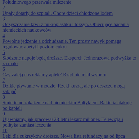
Południowego przerwała milczenie
2
Upały dotarły do szpitali. Chore dzieci chłodzone lodem
3
Oczyszczanie krwi z mikroplastiku i toksyn. Obiecujące badania
niemieckich naukowców
4
Powolne jedzenie a odchudzanie. Ten prosty nawyk pomaga
regulować apetyt i poziom cukru
5
Słodzone napoje będą droższe. Eksperci: Jednorazowa podwyżka to
za mało
6
Czy zaleją nas reklamy aptek? Rząd nie miał wyboru
7
Dzikie pływanie w modzie. Rzeki kuszą, ale po deszczu mogą
zabijać
8
Śmiertelne zakażenie nad niemieckim Bałtykiem. Bakteria atakuje
po kąpieli
9
Ujawniamy, jak pracował 28-letni lekarz milioner. Telewizja i
polityka zamiast leczenia
10
Leki dla cukrzyków droższe. Nowa lista refundacyjna od lipca