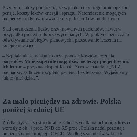
Przy tym, należy podkreślić, że szpitale muszą regularnie opłacać
pensje, koszty leków, energii i sprzętu. Natomiast nie mogą tych
pieniędzy kredytować awansem z puli środków publicznych.
Stąd ograniczenia liczby przyjmowanych pacjentów, nawet w
przypadku procedur dobrze wycenianych. W praktyce oznacza to
odwoływanie zabiegów planowych i przesuwanie leczenia na
kolejne miesiące.
– Szpitale nie są w stanie dłużej ponosić kosztów leczenia
pacjentów.
Mniejszą stratę mają dziś, nie lecząc pacjentów niż
ich lecząc
– przyznał ekspert Kanału Zero w materiale „NFZ,
pieniądze, zadłużenie szpitali, pacjenci bez leczenia. Wyjaśniamy,
jak to (nie) działa”.
Za mało pieniędzy na zdrowie. Polska
poniżej średniej UE
Źródła kryzysu są strukturalne. Choć wydatki na ochronę zdrowia
wzrosły z ok. 4 proc. PKB do 6,5 proc., Polska nadal pozostaje
poniżej średniej unijnej i OECD. Według szacunków w latach