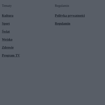
Tematy
Regulamin
Kultura
Polityka prywatności
Sport
Regulamin
Świat
Wojsko
Zdrowie
Program TV
© 2026 Kanał Zero Spółka Akcyjna