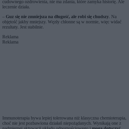
cudownego ozdrowienia, nie ma zdania, które zamyka historię. Ale
leczenie działa.
–
Guz się nie zmniejsza na długość, ale robi się chudszy
. Na
objętość jakby mniejszy. Węzły chłonne są w normie, więc widać
rezultaty. Jest stabilnie.
Reklama
Reklama
Immunoterapia bywa lepiej tolerowana niż klasyczna chemioterapia,
choć nie jest pozbawiona działań niepożądanych. Wynikają one z
nadmiernej aktywacji układu odpornościowego i
mogą dotyczyć