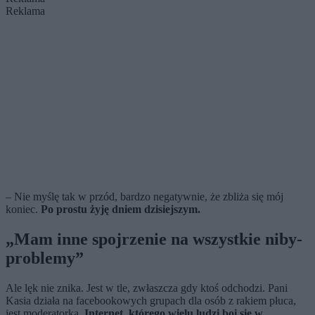
Reklama
– Nie myślę tak w przód, bardzo negatywnie, że zbliża się mój
koniec.
Po prostu żyję dniem dzisiejszym.
„Mam inne spojrzenie na wszystkie niby-
problemy”
Ale lęk nie znika. Jest w tle, zwłaszcza gdy ktoś odchodzi. Pani
Kasia działa na facebookowych grupach dla osób z rakiem płuca,
jest moderatorką.
Internet, którego wielu ludzi boi się w