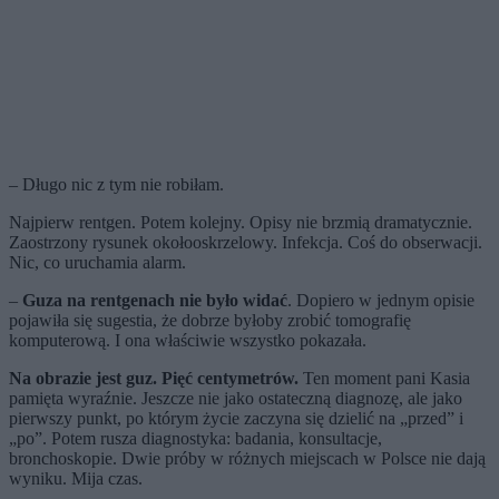
– Długo nic z tym nie robiłam.
Najpierw rentgen. Potem kolejny. Opisy nie brzmią dramatycznie.
Zaostrzony rysunek okołooskrzelowy. Infekcja. Coś do obserwacji.
Nic, co uruchamia alarm.
–
Guza na rentgenach nie było widać
. Dopiero w jednym opisie
pojawiła się sugestia, że dobrze byłoby zrobić tomografię
komputerową. I ona właściwie wszystko pokazała.
Na obrazie jest guz. Pięć centymetrów.
Ten moment pani Kasia
pamięta wyraźnie. Jeszcze nie jako ostateczną diagnozę, ale jako
pierwszy punkt, po którym życie zaczyna się dzielić na „przed” i
„po”. Potem rusza diagnostyka: badania, konsultacje,
bronchoskopie. Dwie próby w różnych miejscach w Polsce nie dają
wyniku. Mija czas.