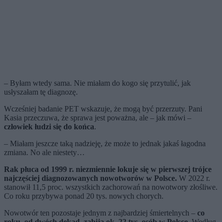
– Byłam wtedy sama. Nie miałam do kogo się przytulić, jak
usłyszałam tę diagnozę.
Wcześniej badanie PET wskazuje, że mogą być przerzuty. Pani
Kasia przeczuwa, że sprawa jest poważna, ale – jak mówi –
człowiek łudzi się do końca
.
– Miałam jeszcze taką nadzieję, że może to jednak jakaś łagodna
zmiana. No ale niestety…
Rak płuca od 1999 r. niezmiennie lokuje się w pierwszej trójce
najczęściej diagnozowanych nowotworów w Polsce.
W 2022 r.
stanowił 11,5 proc. wszystkich zachorowań na nowotwory złośliwe.
Co roku przybywa ponad 20 tys. nowych chorych.
Nowotwór ten pozostaje jednym z najbardziej śmiertelnych –
co
roku, od dwóch dekad, zabija ok. 22 tys. osób w Polsce
. Według