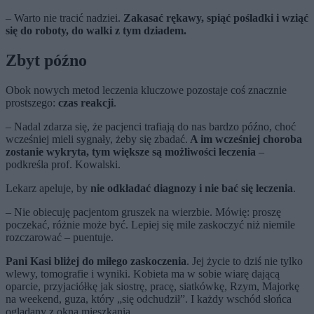
– Warto nie tracić nadziei.
Zakasać rękawy, spiąć pośladki i wziąć
się do roboty, do walki z tym dziadem.
Zbyt późno
Obok nowych metod leczenia kluczowe pozostaje coś znacznie
prostszego:
czas reakcji
.
– Nadal zdarza się, że pacjenci trafiają do nas bardzo późno, choć
wcześniej mieli sygnały, żeby się zbadać.
A im wcześniej choroba
zostanie wykryta, tym większe są możliwości leczenia
–
podkreśla prof. Kowalski.
Lekarz apeluje, by
nie odkładać diagnozy i nie bać się leczenia
.
– Nie obiecuję pacjentom gruszek na wierzbie. Mówię: proszę
poczekać, różnie może być. Lepiej się mile zaskoczyć niż niemile
rozczarować – puentuje.
Pani Kasi bliżej do miłego zaskoczenia
. Jej życie to dziś nie tylko
wlewy, tomografie i wyniki. Kobieta ma w sobie wiarę dającą
oparcie, przyjaciółkę jak siostrę, pracę, siatkówkę, Rzym, Majorkę
na weekend, guza, który „się odchudził”. I każdy wschód słońca
oglądany z okna mieszkania.