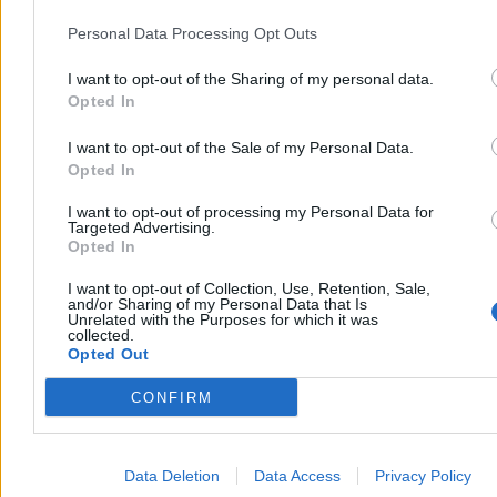
Personal Data Processing Opt Outs
I want to opt-out of the Sharing of my personal data.
Opted In
I want to opt-out of the Sale of my Personal Data.
Opted In
I want to opt-out of processing my Personal Data for
Targeted Advertising.
Opted In
I want to opt-out of Collection, Use, Retention, Sale,
and/or Sharing of my Personal Data that Is
Unrelated with the Purposes for which it was
collected.
– Boję się planować z dużym wyprzedzeniem, bo nie wiem, jak to
Opted Out
wyjdzie w praniu. Zapłacę za coś, a potem nie wiadomo, co będzie.
CONFIRM
Mimo to pani Kasia zaczyna podróżować. Po latach opieki nad
mamą, po diagnozie, po wejściu w rytm leczenia, pojawia się
potrzeba ruchu.
Rzym. Majorka. Krótkie, ale ważne dla jej
emocji wyjazdy.
Data Deletion
Data Access
Privacy Policy