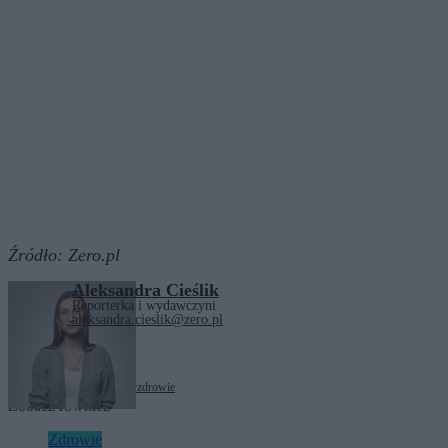
Źródło:
Zero.pl
Aleksandra Cieślik
Reporterka i wydawczyni
aleksandra.cieslik@zero.pl
Tagi:
choroby
nowotwory
zdrowie
Zobacz również
Zdrowie