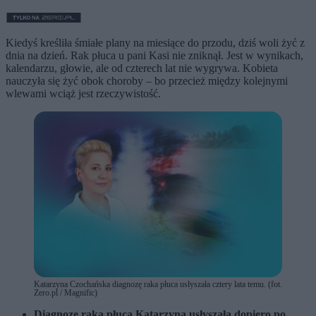
Kiedyś kreśliła śmiałe plany na miesiące do przodu, dziś woli żyć z
dnia na dzień. Rak płuca u pani Kasi nie zniknął. Jest w wynikach,
kalendarzu, głowie, ale od czterech lat nie wygrywa. Kobieta
nauczyła się żyć obok choroby – bo przecież między kolejnymi
wlewami wciąż jest rzeczywistość.
Katarzyna Czochańska diagnozę raka płuca usłyszała cztery lata temu. (fot.
Zero.pl / Magnific)
Diagnozę raka płuca Katarzyna usłyszała dopiero po