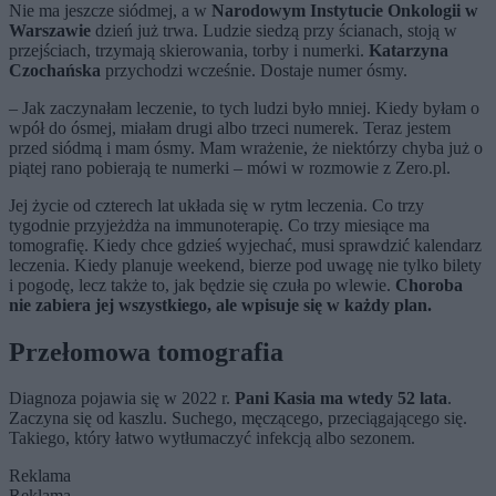
Nie ma jeszcze siódmej, a w
Narodowym Instytucie Onkologii w
Warszawie
dzień już trwa. Ludzie siedzą przy ścianach, stoją w
przejściach, trzymają skierowania, torby i numerki.
Katarzyna
Czochańska
przychodzi wcześnie. Dostaje numer ósmy.
– Jak zaczynałam leczenie, to tych ludzi było mniej. Kiedy byłam o
wpół do ósmej, miałam drugi albo trzeci numerek. Teraz jestem
przed siódmą i mam ósmy. Mam wrażenie, że niektórzy chyba już o
piątej rano pobierają te numerki – mówi w rozmowie z Zero.pl.
Jej życie od czterech lat układa się w rytm leczenia. Co trzy
tygodnie przyjeżdża na immunoterapię. Co trzy miesiące ma
tomografię. Kiedy chce gdzieś wyjechać, musi sprawdzić kalendarz
leczenia. Kiedy planuje weekend, bierze pod uwagę nie tylko bilety
i pogodę, lecz także to, jak będzie się czuła po wlewie.
Choroba
nie zabiera jej wszystkiego, ale wpisuje się w każdy plan.
Przełomowa tomografia
Diagnoza pojawia się w 2022 r.
Pani Kasia ma wtedy 52 lata
.
Zaczyna się od kaszlu. Suchego, męczącego, przeciągającego się.
Takiego, który łatwo wytłumaczyć infekcją albo sezonem.
Reklama
Reklama