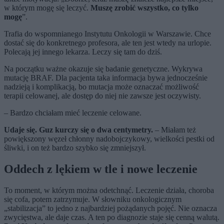
w którym mogę się leczyć.
Muszę zrobić wszystko, co tylko
mogę
”.
Trafia do wspomnianego Instytutu Onkologii w Warszawie. Chce
dostać się do konkretnego profesora, ale ten jest wtedy na urlopie.
Polecają jej innego lekarza. Leczy się tam do dziś.
Na początku ważne okazuje się badanie genetyczne. Wykrywa
mutację BRAF. Dla pacjenta taka informacja bywa jednocześnie
nadzieją i komplikacją, bo mutacja może oznaczać możliwość
terapii celowanej, ale dostęp do niej nie zawsze jest oczywisty.
– Bardzo chciałam mieć leczenie celowane.
Udaje się. Guz kurczy się o dwa centymetry.
– Miałam też
powiększony węzeł chłonny nadobojczykowy, wielkości pestki od
śliwki, i on też bardzo szybko się zmniejszył.
Oddech z lękiem w tle i nowe leczenie
To moment, w którym można odetchnąć. Leczenie działa, choroba
się cofa, potem zatrzymuje. W słowniku onkologicznym
„stabilizacja” to jedno z najbardziej pożądanych pojęć. Nie oznacza
zwycięstwa, ale daje czas. A ten po diagnozie staje się cenną walutą.