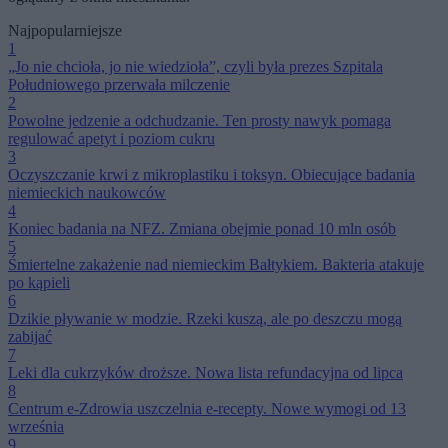
Najpopularniejsze
1
„Jo nie chcioła, jo nie wiedzioła”, czyli była prezes Szpitala
Południowego przerwała milczenie
2
Powolne jedzenie a odchudzanie. Ten prosty nawyk pomaga
regulować apetyt i poziom cukru
3
Oczyszczanie krwi z mikroplastiku i toksyn. Obiecujące badania
niemieckich naukowców
4
Koniec badania na NFZ. Zmiana obejmie ponad 10 mln osób
5
Śmiertelne zakażenie nad niemieckim Bałtykiem. Bakteria atakuje
po kąpieli
6
Dzikie pływanie w modzie. Rzeki kuszą, ale po deszczu mogą
zabijać
7
Leki dla cukrzyków droższe. Nowa lista refundacyjna od lipca
8
Centrum e-Zdrowia uszczelnia e-recepty. Nowe wymogi od 13
września
9