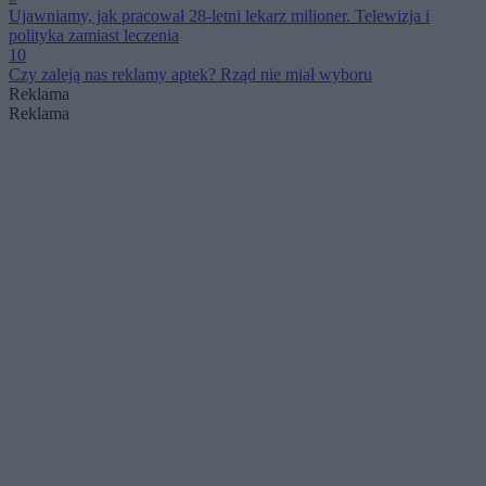
Ujawniamy, jak pracował 28-letni lekarz milioner. Telewizja i
polityka zamiast leczenia
10
Czy zaleją nas reklamy aptek? Rząd nie miał wyboru
Reklama
Reklama