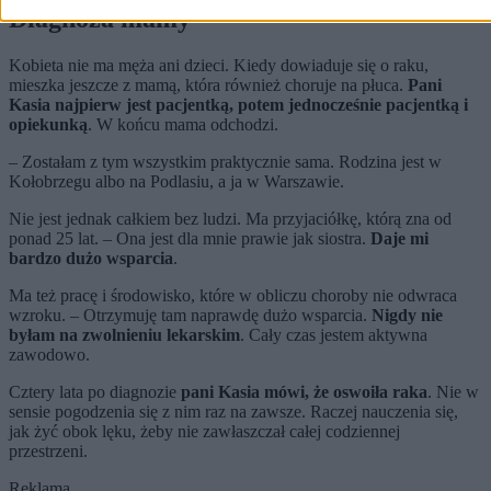
Diagnoza mamy
Kobieta nie ma męża ani dzieci. Kiedy dowiaduje się o raku,
mieszka jeszcze z mamą, która również choruje na płuca.
Pani
Kasia najpierw jest pacjentką, potem jednocześnie pacjentką i
opiekunką
. W końcu mama odchodzi.
– Zostałam z tym wszystkim praktycznie sama. Rodzina jest w
Kołobrzegu albo na Podlasiu, a ja w Warszawie.
Nie jest jednak całkiem bez ludzi. Ma przyjaciółkę, którą zna od
ponad 25 lat. – Ona jest dla mnie prawie jak siostra.
Daje mi
bardzo dużo wsparcia
.
Ma też pracę i środowisko, które w obliczu choroby nie odwraca
wzroku. – Otrzymuję tam naprawdę dużo wsparcia.
Nigdy nie
byłam na zwolnieniu lekarskim
. Cały czas jestem aktywna
zawodowo.
Cztery lata po diagnozie
pani Kasia mówi, że oswoiła raka
. Nie w
sensie pogodzenia się z nim raz na zawsze. Raczej nauczenia się,
jak żyć obok lęku, żeby nie zawłaszczał całej codziennej
przestrzeni.
Reklama