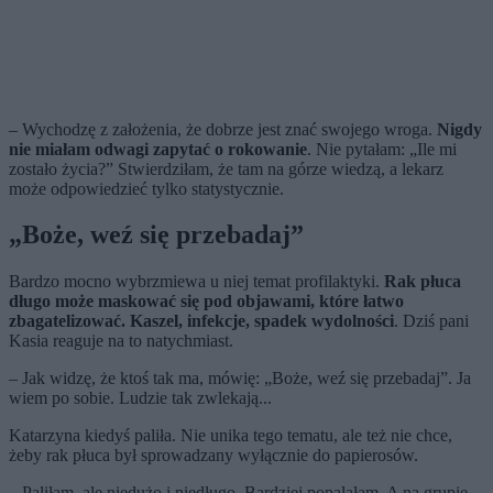
– Wychodzę z założenia, że dobrze jest znać swojego wroga.
Nigdy
nie miałam odwagi zapytać o rokowanie
. Nie pytałam: „Ile mi
zostało życia?” Stwierdziłam, że tam na górze wiedzą, a lekarz
może odpowiedzieć tylko statystycznie.
„Boże, weź się przebadaj”
Bardzo mocno wybrzmiewa u niej temat profilaktyki.
Rak płuca
długo może maskować się pod objawami, które łatwo
zbagatelizować. Kaszel, infekcje, spadek wydolności
. Dziś pani
Kasia reaguje na to natychmiast.
– Jak widzę, że ktoś tak ma, mówię: „Boże, weź się przebadaj”. Ja
wiem po sobie. Ludzie tak zwlekają...
Katarzyna kiedyś paliła. Nie unika tego tematu, ale też nie chce,
żeby rak płuca był sprowadzany wyłącznie do papierosów.
– Paliłam, ale niedużo i niedługo. Bardziej popalałam. A na grupie