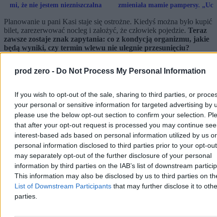
mi, że nie jestem niezniszczalna
zmieniała mamie pampersy. „Ucz
się żyć za siebie”
Planowanie u pani Kasi staje się ostrożne. Kiedyś można było kupić
bilet, zarezerwować nocleg i założyć, że człowiek pojedzie.
Teraz
zawsze zostaje znak zapytania: co z kondycją organizmu, jakie
będą wyniki, czy termin wlewu nie ulegnie przesunięciu?
Reklama
prod zero -
Do Not Process My Personal Information
Reklama
If you wish to opt-out of the sale, sharing to third parties, or proce
your personal or sensitive information for targeted advertising by 
please use the below opt-out section to confirm your selection. Pl
that after your opt-out request is processed you may continue see
interest-based ads based on personal information utilized by us or
personal information disclosed to third parties prior to your opt-ou
may separately opt-out of the further disclosure of your personal
information by third parties on the IAB’s list of downstream partici
This information may also be disclosed by us to third parties on t
List of Downstream Participants
that may further disclose it to othe
parties.