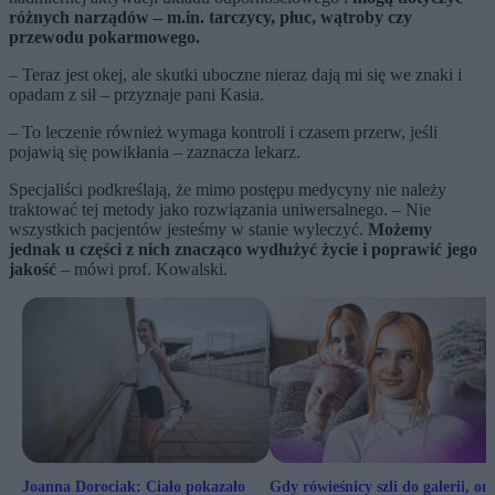
różnych narządów – m.in. tarczycy, płuc, wątroby czy
przewodu pokarmowego.
– Teraz jest okej, ale skutki uboczne nieraz dają mi się we znaki i
opadam z sił – przyznaje pani Kasia.
– To leczenie również wymaga kontroli i czasem przerw, jeśli
pojawią się powikłania – zaznacza lekarz.
Specjaliści podkreślają, że mimo postępu medycyny nie należy
traktować tej metody jako rozwiązania uniwersalnego. – Nie
wszystkich pacjentów jesteśmy w stanie wyleczyć.
Możemy
jednak u części z nich znacząco wydłużyć życie i poprawić jego
jakość
– mówi prof. Kowalski.
Joanna Dorociak: Ciało pokazało
Gdy rówieśnicy szli do galerii, on