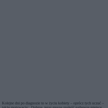
Kolejne dni po diagnozie to w życiu kobiety – oprócz tych uczuć –
także motywacja: „Dobrze, teraz muszę znaleźć najlepsze miejsce,