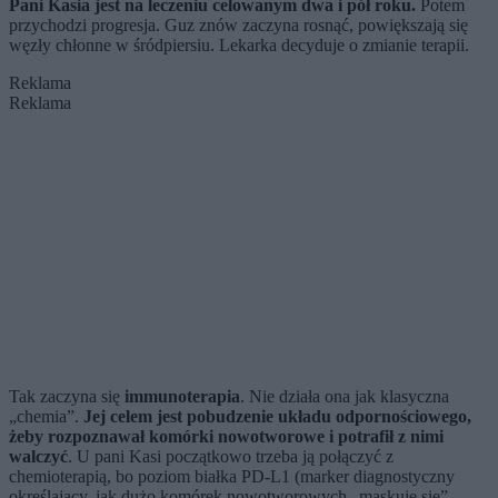
Pani Kasia jest na leczeniu celowanym dwa i pół roku.
Potem
przychodzi progresja. Guz znów zaczyna rosnąć, powiększają się
węzły chłonne w śródpiersiu. Lekarka decyduje o zmianie terapii.
Reklama
Reklama
Tak zaczyna się
immunoterapia
. Nie działa ona jak klasyczna
„chemia”.
Jej celem jest pobudzenie układu odpornościowego,
żeby rozpoznawał komórki nowotworowe i potrafił z nimi
walczyć
. U pani Kasi początkowo trzeba ją połączyć z
chemioterapią, bo poziom białka PD-L1 (marker diagnostyczny
określający, jak dużo komórek nowotworowych „maskuje się”