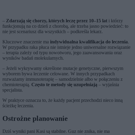
–
Zdarzają się chorzy, których leczę przez 10–15 lat
i którzy
funkcjonują na co dzień z chorobą, ale trzeba jasno powiedzieć: to
nie jest scenariusz dla wszystkich – podkreśla lekarz.
Kluczowe znaczenie ma
indywidualna kwalifikacja do leczenia
.
W przypadku raka płuca nie istnieje jedno uniwersalne rozwiązanie
– terapia zależy od typu nowotworu, jego zaawansowania oraz
wyników badań molekularnych.
– Jeżeli wykrywamy określone mutacje genetyczne, pierwszym
wyborem bywa leczenie celowane. W innych przypadkach
rozważamy immunoterapię – samodzielnie albo w połączeniu z
chemioterapią.
Często te metody się uzupełniają
– wyjaśnia
specjalista.
W praktyce oznacza to, że każdy pacjent przechodzi nieco inną
ścieżkę leczenia.
Ostrożne planowanie
Dziś wyniki pani Kasi są stabilne. Guz nie znika, nie ma