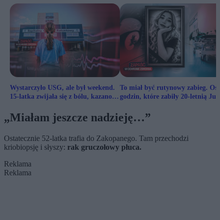
Wystarczyło USG, ale był weekend.
To miał być rutynowy zabieg. Os
15-latka zwijała się z bólu, kazano
godzin, które zabiły 20-letnią Jul
czekać
„Miałam jeszcze nadzieję…”
Ostatecznie 52-latka trafia do Zakopanego. Tam przechodzi
kriobiopsję i słyszy:
rak gruczołowy płuca.
Reklama
Reklama