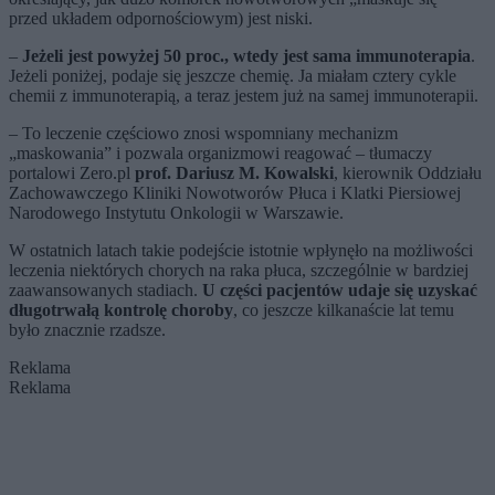
przed układem odpornościowym) jest niski.
–
Jeżeli jest powyżej 50 proc., wtedy jest sama immunoterapia
.
Jeżeli poniżej, podaje się jeszcze chemię. Ja miałam cztery cykle
chemii z immunoterapią, a teraz jestem już na samej immunoterapii.
– To leczenie częściowo znosi wspomniany mechanizm
„maskowania” i pozwala organizmowi reagować – tłumaczy
portalowi Zero.pl
prof. Dariusz M. Kowalski
, kierownik Oddziału
Zachowawczego Kliniki Nowotworów Płuca i Klatki Piersiowej
Narodowego Instytutu Onkologii w Warszawie.
W ostatnich latach takie podejście istotnie wpłynęło na możliwości
leczenia niektórych chorych na raka płuca, szczególnie w bardziej
zaawansowanych stadiach.
U części pacjentów udaje się uzyskać
długotrwałą kontrolę choroby
, co jeszcze kilkanaście lat temu
było znacznie rzadsze.
Reklama
Reklama