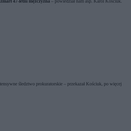
 zmarł 47-letni mężczyzna
– powiedział nam asp. Karol Kościuk.
intensywne śledztwo prokuratorskie – przekazał Kościuk, po więcej