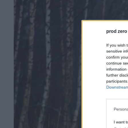
prod zero
If you wish 
sensitive in
confirm you
continue se
information 
further disc
participants
Downstream 
Persona
I want t