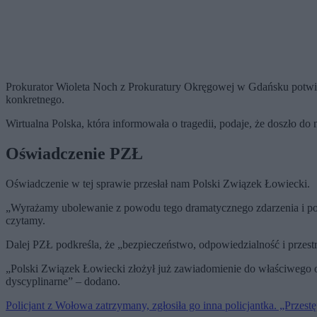
Prokurator Wioleta Noch z Prokuratury Okręgowej w Gdańsku potwierd
konkretnego.
Wirtualna Polska, która informowała o tragedii, podaje, że doszło do
Oświadczenie PZŁ
Oświadczenie w tej sprawie przesłał nam Polski Związek Łowiecki.
„Wyrażamy ubolewanie z powodu tego dramatycznego zdarzenia i pod
czytamy.
Dalej PZŁ podkreśla, że „bezpieczeństwo, odpowiedzialność i przest
„Polski Związek Łowiecki złożył już zawiadomienie do właściwego o
dyscyplinarne” – dodano.
Policjant z Wołowa zatrzymany, zgłosiła go inna policjantka. „Przes