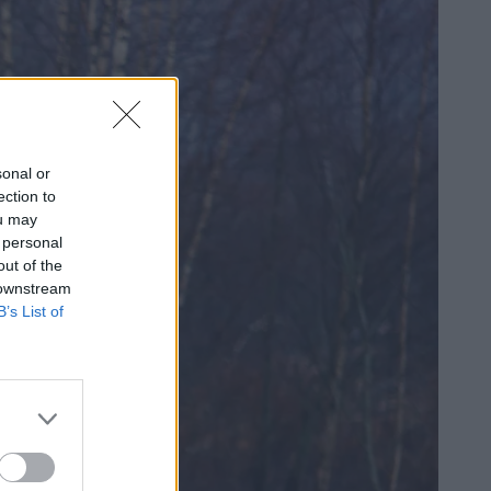
sonal or
ection to
ou may
 personal
out of the
 downstream
B’s List of