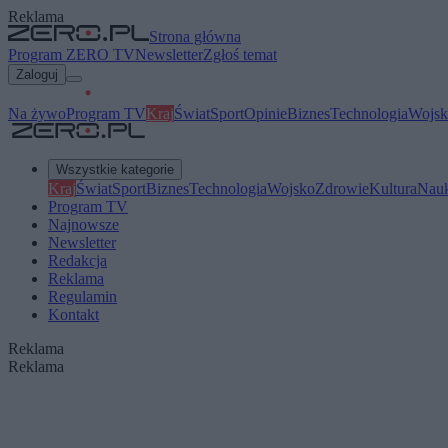
Reklama
Strona główna
Program ZERO TV
Newsletter
Zgłoś temat
Zaloguj
Na żywo
Program TV
Kraj
Świat
Sport
Opinie
Biznes
Technologia
Wojsk
Wszystkie kategorie
Kraj
Świat
Sport
Biznes
Technologia
Wojsko
Zdrowie
Kultura
Nau
Program TV
Najnowsze
Newsletter
Redakcja
Reklama
Regulamin
Kontakt
Reklama
Reklama