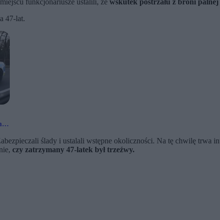
iejscu funkcjonariusze ustalili, że
wskutek postrzału z broni palnej
 47-lat.
my
bezpieczali ślady i ustalali wstępne okoliczności. Na tę chwilę trwa 
nie,
czy zatrzymany 47-latek był trzeźwy.