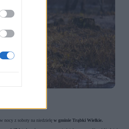
w nocy z soboty na niedzielę
w gminie Trąbki Wielkie.