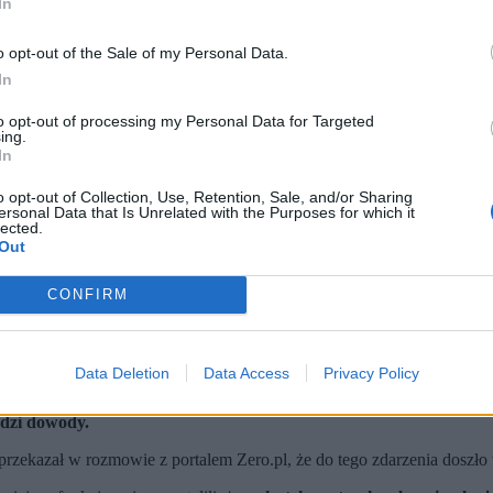
In
o opt-out of the Sale of my Personal Data.
In
to opt-out of processing my Personal Data for Targeted
ing.
In
o opt-out of Collection, Use, Retention, Sale, and/or Sharing
ersonal Data that Is Unrelated with the Purposes for which it
lected.
Out
CONFIRM
Data Deletion
Data Access
Privacy Policy
iu.
e żyje, drugi został zatrzymany przez policję.
adzi dowody.
ekazał w rozmowie z portalem Zero.pl, że do tego zdarzenia doszło 