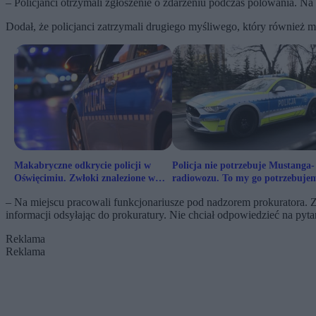
– Policjanci otrzymali zgłoszenie o zdarzeniu podczas polowania. Na m
Dodał, że policjanci zatrzymali drugiego myśliwego, który również ma
Makabryczne odkrycie policji w
Policja nie potrzebuje Mustanga-
Oświęcimiu. Zwłoki znalezione w
radiowozu. To my go potrzebuje
mieszkaniu
jako społeczeństwo
– Na miejscu pracowali funkcjonariusze pod nadzorem prokuratora. Za
informacji odsyłając do prokuratury. Nie chciał odpowiedzieć na pyta
Reklama
Reklama