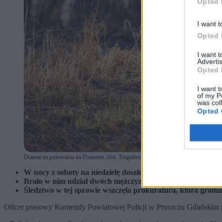
Opted 
I want t
Opted 
I want 
Advertis
Opted 
I want t
of my P
was col
Opted 
Dramat na polowaniu na Pomorzu. (fot. Tsuguliev / Shutterstock)
W nocy z soboty na niedzielę doszło do tragedii na polowan
Brało w nim udział dwóch mężczyzn w wieku 47 lat. Jeden ni
Śledztwo w tej sprawie wszczęła prokuratura, która grom
Oficer prasowy Komendy Powiatowej Policji w Pruszczu Gdańskim prz