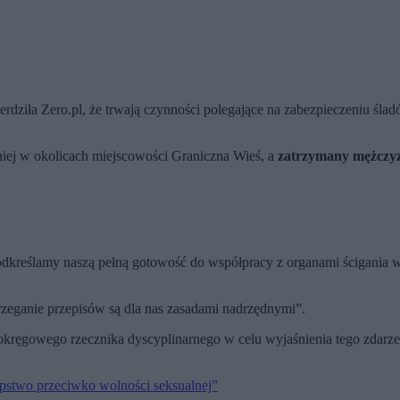
ziła Zero.pl, że trwają czynności polegające na zabezpieczeniu śladó
 niej w okolicach miejscowości Graniczna Wieś, a
zatrzymany mężczyzn
kreślamy naszą pełną gotowość do współpracy z organami ścigania w 
rzeganie przepisów są dla nas zasadami nadrzędnymi”.
kręgowego rzecznika dyscyplinarnego w celu wyjaśnienia tego zdarzen
tępstwo przeciwko wolności seksualnej”