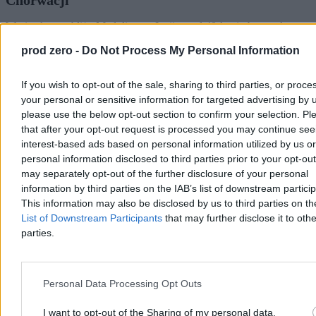
Chorwacji
W piątek w pobliżu Medulinu na Istrii zmarł 40-letni obywatel
Polski, który źle poczuł się podczas nurkowania na głębokości
prod zero -
Do Not Process My Personal Information
ponad 20 metrów. Mężczyznę przewieziono łodzią do zatoki Polje,
gdzie mimo reanimacji nie udało się go uratować. Chorwacka
policja bada okoliczności zdarzenia.
If you wish to opt-out of the sale, sharing to third parties, or proce
your personal or sensitive information for targeted advertising by 
please use the below opt-out section to confirm your selection. Pl
that after your opt-out request is processed you may continue see
Aleksandra Cieślik
interest-based ads based on personal information utilized by us or
Wczoraj 19:08
2 min
personal information disclosed to third parties prior to your opt-ou
Reklama
may separately opt-out of the further disclosure of your personal
Reklama
information by third parties on the IAB’s list of downstream partici
This information may also be disclosed by us to third parties on t
List of Downstream Participants
that may further disclose it to othe
parties.
Personal Data Processing Opt Outs
I want to opt-out of the Sharing of my personal data.