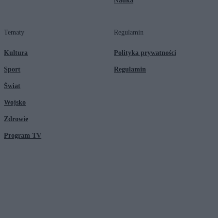
Nauka
Tematy
Regulamin
Kultura
Polityka prywatności
Sport
Regulamin
Świat
Wojsko
Zdrowie
Program TV
© 2026 Kanał Zero Spółka Akcyjna