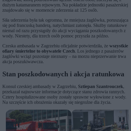
dużym katamaranem rejsowym. Na pokładzie jednostki pasażerskiej
znajdowało się w momencie zderzenia aż 125 osób.
Siła uderzenia była tak ogromna, że mniejsza żaglówka, poruszająca
się pod francuską banderą, natychmiast zatonęła. Służby ratunkowe
niemal od razu przystąpiły do akcji wyciągania poszkodowanych z
wody. Niestety, dla trzech osób pomoc przyszła za późno.
Czeska ambasada w Zagrzebiu oficjalnie potwierdziła, że
wszystkie
ofiary śmiertelne to obywatele Czech
. Los jednego z pasażerów
żaglówki wciąż pozostaje nieznany – na morzu nieprzerwanie trwa
akcja poszukiwawcza.
Stan poszkodowanych i akcja ratunkowa
Konsul czeskiej ambasady w Zagrzebiu,
Sztiepan Szantrouczek
,
przekazał najnowsze informacje dotyczące stanu zdrowia rannych.
Cztery hospitalizowane osoby zostały sprawne wyłowione z wody.
Na szczęście ich obrażenia okazały się niegroźne dla życia.