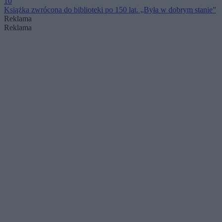
10
Książka zwrócona do biblioteki po 150 lat. „Była w dobrym stanie”
Reklama
Reklama