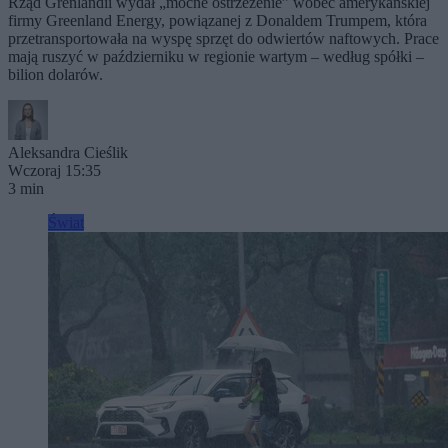
Rząd Grenlandii wydał „mocne ostrzeżenie” wobec amerykańskiej
firmy Greenland Energy, powiązanej z Donaldem Trumpem, która
przetransportowała na wyspę sprzęt do odwiertów naftowych. Prace
mają ruszyć w październiku w regionie wartym – według spółki –
bilion dolarów.
Aleksandra Cieślik
Wczoraj 15:35
3 min
Świat