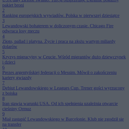
pakiet broni
2
Ranking europejskich wywiadów. Polska w pierwszej dziesiątce
3
Lewandowski bohaterem w doliczonym czasie. Chicago Fire
odwraca losy meczu
4
Złoto, pallad i platyna. Życie i praca na złożu wartym miliardy
dolarów
5
Kryzys migracyjny w Ceucie. Wśród migrantów dużo dziewczynek
i dzieci
6
Prezes argentyńskiej federacji o Messim. Mówił o zakończeniu
kariery gwiazdy
7
Debiut Lewandowskiego w Leagues Cup. Trener gości wyrzucony
z boiska
8
Iran stawia warunki USA. Od ich spełnienia uzależnia otwarcie
cieśniny Ormuz
9
Miał zastąpić Lewandowskiego w Barcelonie. Klub nie zgodził się
na transfer