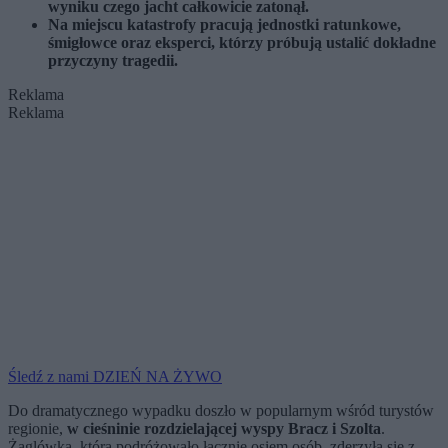
wyniku czego jacht całkowicie zatonął.
Na miejscu katastrofy pracują jednostki ratunkowe,
śmigłowce oraz eksperci, którzy próbują ustalić dokładne
przyczyny tragedii.
Reklama
Reklama
Śledź z nami DZIEŃ NA ŻYWO
Do dramatycznego wypadku doszło w popularnym wśród turystów
regionie,
w cieśninie rozdzielającej wyspy Bracz i Szolta
.
Żaglówka, którą podróżowało łącznie osiem osób, zderzyła się z