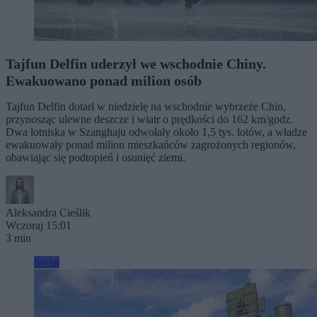
Tajfun Delfin uderzył we wschodnie Chiny.
Ewakuowano ponad milion osób
Tajfun Delfin dotarł w niedzielę na wschodnie wybrzeże Chin,
przynosząc ulewne deszcze i wiatr o prędkości do 162 km/godz.
Dwa lotniska w Szanghaju odwołały około 1,5 tys. lotów, a władze
ewakuowały ponad milion mieszkańców zagrożonych regionów,
obawiając się podtopień i osunięć ziemi.
Aleksandra Cieślik
Wczoraj 15:01
3 min
Świat