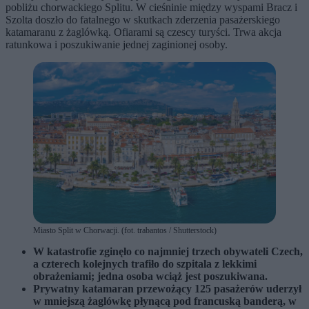
pobliżu chorwackiego Splitu. W cieśninie między wyspami Bracz i
Szolta doszło do fatalnego w skutkach zderzenia pasażerskiego
katamaranu z żaglówką. Ofiarami są czescy turyści. Trwa akcja
ratunkowa i poszukiwanie jednej zaginionej osoby.
Miasto Split w Chorwacji. (fot. trabantos / Shutterstock)
W katastrofie zginęło co najmniej trzech obywateli Czech,
a czterech kolejnych trafiło do szpitala z lekkimi
obrażeniami; jedna osoba wciąż jest poszukiwana.
Prywatny katamaran przewożący 125 pasażerów uderzył
w mniejszą żaglówkę płynącą pod francuską banderą, w