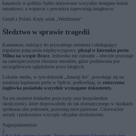
katastrofy w pobliżu Splitu skierowano wszystkie dostępne łodzie
ratunkowe, a wsparcie z powietrza zapewniają śmigłowce.
Geralt z Polski. Kręty szlak „Wiedźmina"
Śledztwo w sprawie tragedii
Katamaran, należący do prywatnego armatora i obsługujący
regularne połączenia międzywyspowe,
płynął w kierunku portu
Milna na wyspie Bracz
. Jednostka nie zatonęła – obecnie pozostaje
na zabezpieczonym obszarze morskim, gdzie poddawana jest
szczegółowym oględzinom przez biegłych.
Lokalne media, w tym dziennik „Jutarnji list”, powołując się na
ustalenia kapitanatu portu w Splicie, podkreślają, że
zniszczona
żaglówka posiadała wszystkie wymagane dokumenty.
Na ten moment dokładne przyczyny oraz bezpośrednie
okoliczności, które doprowadziły do tak dramatycznego w skutkach
spotkania obu jednostek, pozostają niewyjaśnione. Chorwackie
urzędy i prokuratura wszczęły oficjalne dochodzenie.
Najpopularniejsze
1
USA dały zielone światło. Turcja odsprzedaje Ukrainie pokaźny