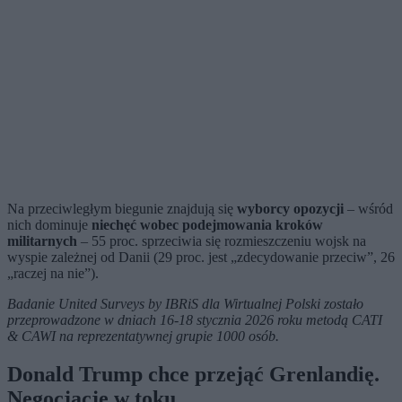
Na przeciwległym biegunie znajdują się
wyborcy opozycji
– wśród
nich dominuje
niechęć wobec podejmowania kroków
militarnych
– 55 proc. sprzeciwia się rozmieszczeniu wojsk na
wyspie zależnej od Danii (29 proc. jest „zdecydowanie przeciw”, 26
„raczej na nie”).
Badanie United Surveys by IBRiS dla Wirtualnej Polski zostało
przeprowadzone w dniach 16-18 stycznia 2026 roku metodą CATI
& CAWI na reprezentatywnej grupie 1000 osób.
Donald Trump chce przejąć Grenlandię.
Negocjacje w toku