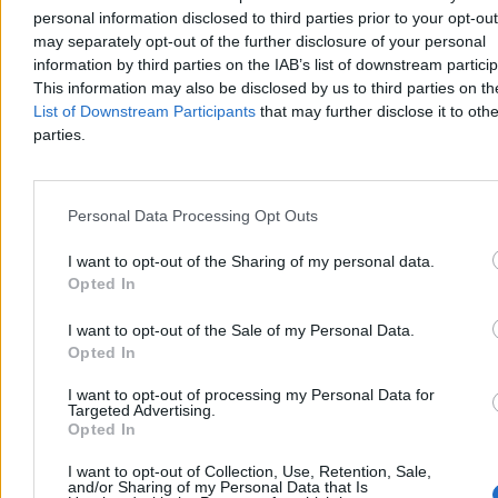
Katarzyna Niewiadoma-Phinney (Canyon-SRAM) wygrała 7. etap
personal information disclosed to third parties prior to your opt-ou
Tour de France Kobiet, kończący się na szczycie Mont Ventoux, i
may separately opt-out of the further disclosure of your personal
została nową liderką klasyfikacji generalnej. To jej pierwsze
information by third parties on the IAB’s list of downstream partici
etapowe zwycięstwo od 2019 r. Ósma na etapie była Dominika
Włodarczyk (UAE Team ADQ), tracąc 3 minuty i 26 sekund.
This information may also be disclosed by us to third parties on t
List of Downstream Participants
that may further disclose it to othe
parties.
Tomasz Pałasz
Wczoraj 19:27
3 min
Personal Data Processing Opt Outs
Reklama
Reklama
I want to opt-out of the Sharing of my personal data.
Opted In
I want to opt-out of the Sale of my Personal Data.
Opted In
I want to opt-out of processing my Personal Data for
Targeted Advertising.
Opted In
I want to opt-out of Collection, Use, Retention, Sale,
and/or Sharing of my Personal Data that Is