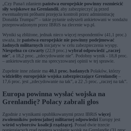
„Czy Pana/i zdaniem
państwa europejskie powinny rozmieścić
siły wojskowe na Grenlandii
, aby zabezpieczyć ją przed
ewentualnymi próbami przejęcia kontroli przez administrację
Donalda Trumpa?” – takie pytanie usłyszeli ankietowani w sondażu
przeprowadzonym przez IBRiS na zlecenie wp.pl.
Wyniki są zbliżone, jednak nieco więcej respondentów (41,1 proc.)
uważa, że
państwa europejskie nie powinny podejmować
żadnych militarnych
inicjatyw w celu zabezpieczenia wyspy.
Niespełna co czwarty
(22,9 proc.)
wybrał odpowiedź „raczej
nie
”, a 18,2 proc. „zdecydowanie nie”. Podobny wynik - 18,8 proc.
– ankietowanych nie ma sprecyzowanej opinii w tej sprawie.
Zupełnie inne zdanie ma
40,1 proc. badanych
Polaków, którzy
widzieliby europejskie wojska zabezpieczające Grenlandię
–
17,6 proc. jest „zdecydowanie na tak”, a 22 ,5 proc. „raczej na tak”.
Europa powinna wysłać wojska na
Grenlandię? Polacy zabrali głos
Zgodnie z wynikami opublikowanymi przez IBRiS
więcej
zwolenników potencjalnej militarnej odpowiedzi
Europy jest
wśród wyborców koalicji rządzącej
. Ponad dwie trzecie
popierających rząd popiera wysłanie wojsk na Grenlandię (31 proc.