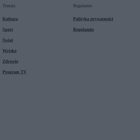
Tematy
Regulamin
Kultura
Polityka prywatności
Sport
Regulamin
Świat
Wojsko
Zdrowie
Program TV
© 2026 Kanał Zero Spółka Akcyjna