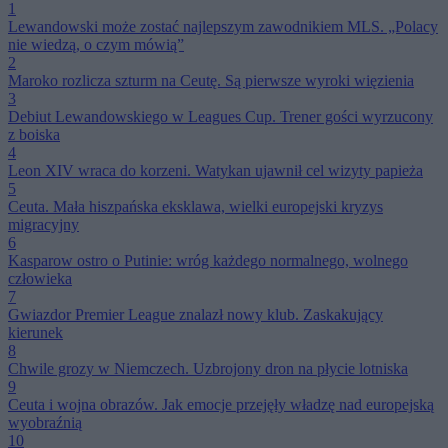
1
Lewandowski może zostać najlepszym zawodnikiem MLS. „Polacy
nie wiedzą, o czym mówią”
2
Maroko rozlicza szturm na Ceutę. Są pierwsze wyroki więzienia
3
Debiut Lewandowskiego w Leagues Cup. Trener gości wyrzucony
z boiska
4
Leon XIV wraca do korzeni. Watykan ujawnił cel wizyty papieża
5
Ceuta. Mała hiszpańska eksklawa, wielki europejski kryzys
migracyjny
6
Kasparow ostro o Putinie: wróg każdego normalnego, wolnego
człowieka
7
Gwiazdor Premier League znalazł nowy klub. Zaskakujący
kierunek
8
Chwile grozy w Niemczech. Uzbrojony dron na płycie lotniska
9
Ceuta i wojna obrazów. Jak emocje przejęły władzę nad europejską
wyobraźnią
10