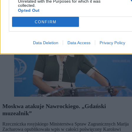
Unrelated with the Purposes for which it was
collected.
Opted Out
Świat
CONFIRM
Data Deletion
Data Access
Privacy Policy
Moskwa atakuje Nawrockiego. „Gdański
muzealnik”
Rzeczniczka rosyjskiego Ministerstwa Spraw Zagranicznych Marija
Zacharowa opublikowała wpis w całości poświęcony Karolowi