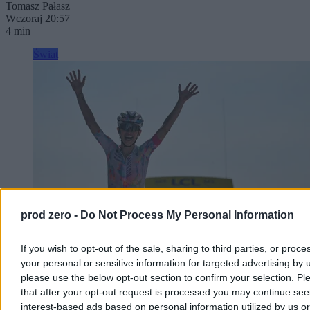
Tomasz Pałasz
Wczoraj 20:57
4 min
Świat
prod zero -
Do Not Process My Personal Information
If you wish to opt-out of the sale, sharing to third parties, or proce
your personal or sensitive information for targeted advertising by 
Niewiadoma-Phinney wygrywa etap na Mont
please use the below opt-out section to confirm your selection. Pl
Ventoux. Polka liderką Tour de France
that after your opt-out request is processed you may continue see
interest-based ads based on personal information utilized by us or