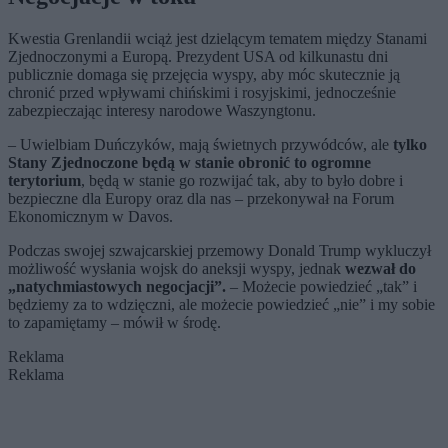
Kwestia Grenlandii wciąż jest dzielącym tematem między Stanami
Zjednoczonymi a Europą. Prezydent USA od kilkunastu dni
publicznie domaga się przejęcia wyspy, aby móc skutecznie ją
chronić przed wpływami chińskimi i rosyjskimi, jednocześnie
zabezpieczając interesy narodowe Waszyngtonu.
– Uwielbiam Duńczyków, mają świetnych przywódców, ale
tylko
Stany Zjednoczone będą w stanie obronić to ogromne
terytorium
, będą w stanie go rozwijać tak, aby to było dobre i
bezpieczne dla Europy oraz dla nas – przekonywał na Forum
Ekonomicznym w Davos.
Podczas swojej szwajcarskiej przemowy Donald Trump wykluczył
możliwość wysłania wojsk do aneksji wyspy, jednak
wezwał do
„natychmiastowych negocjacji”.
– Możecie powiedzieć „tak” i
będziemy za to wdzięczni, ale możecie powiedzieć „nie” i my sobie
to zapamiętamy – mówił w środę.
Reklama
Reklama