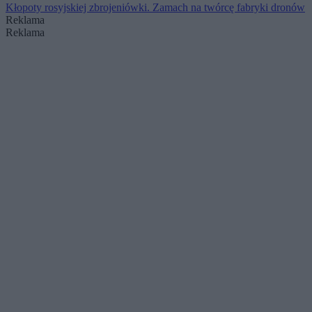
Kłopoty rosyjskiej zbrojeniówki. Zamach na twórcę fabryki dronów
Reklama
Reklama