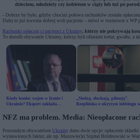
dzieciom, młodzieży czy kobietom w ciąży lub tuż po porod
- Dobrze by było, gdyby chociaż połowa rachunków została opłacona, a
Dalej to już kwestia dobrej woli pacjenta – mówi w rozmowie z WP p
Rachunki opłacają ci pacjenci z Ukrainy
, którzy nie pokrywają kos
To dorośli obywatele Ukrainy, którzy byli ofiarami tortur, gwałtu, 
Kiedy koniec wojen w Iranie i
„Siedzą, słuchają, pilnują”.
Ukrainie? Ekspert zakłada
Rzeplińska o ukrytym lobbingu 
niepokojący scenariusz
Sejmie
NFZ ma problem. Media: Nieopłacone rach
Pozostałym obywatelom
Ukrainy
dano dwie opcje: opłacenie składki
wystawionych faktur, ale np. Mazowiecki Szpital Bródnowski w Wa