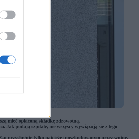
szą mieć opłaconą składkę zdrowotną.
. Jak podają szpitale, nie wszyscy wywiązują się z tego
-u przysługuje tylko najciężej poszkodowanym przez wojnę,