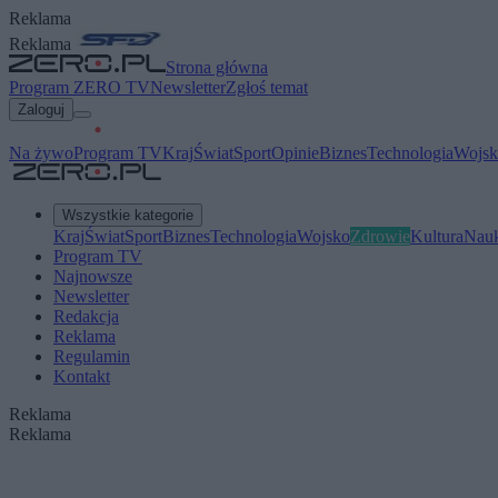
Reklama
Reklama
Strona główna
Program ZERO TV
Newsletter
Zgłoś temat
Zaloguj
Na żywo
Program TV
Kraj
Świat
Sport
Opinie
Biznes
Technologia
Wojsk
Wszystkie kategorie
Kraj
Świat
Sport
Biznes
Technologia
Wojsko
Zdrowie
Kultura
Nau
Program TV
Najnowsze
Newsletter
Redakcja
Reklama
Regulamin
Kontakt
Reklama
Reklama