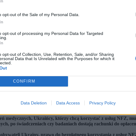
In
o opt-out of the Sale of my Personal Data.
In
to opt-out of processing my Personal Data for Targeted
ing.
In
o opt-out of Collection, Use, Retention, Sale, and/or Sharing
ersonal Data that Is Unrelated with the Purposes for which it
lected.
Out
CONFIRM
Data Deletion
Data Access
Privacy Policy
10 bm. PAP/ Albert Zawada (fot. Albert Zawada / PAP)
eń medycznych, Ukraińcy, którzy chcą korzystać z usług NFZ, mu
ch, po świadczeniach czy badaniach dostają rachunki do opłacenia
bywateli Ukrainy, prawo do bezpłatnego korzystania z usług NFZ