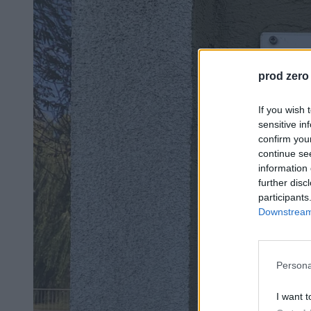
prod zero
If you wish 
sensitive in
confirm you
continue se
information 
further disc
participants
Downstream 
Persona
I want t