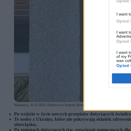
Opted 
I want t
Opted 
I want 
Advertis
Opted 
I want t
of my P
was col
Opted 
Warszawa, 10.10.2024. Państwowy Instytut Medyczny MSWiA ul. ul. Wołoska 137, 
Po wejściu w życie nowych przepisów dotyczących świadcz
Te osoby z Ukrainy, które nie pokrywają składek zdrowotny
obowiązku.
Po zmianach dotyczących tzw. rozwiązań pomocowych dla o