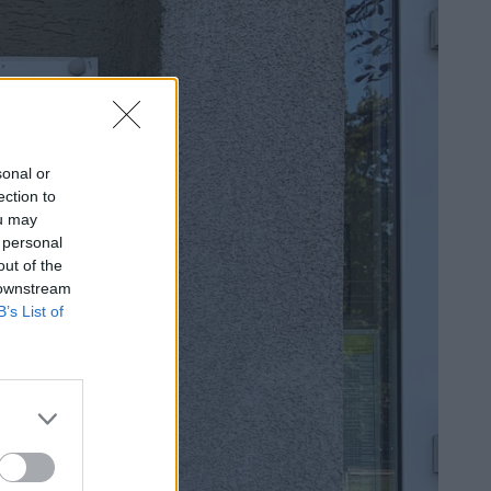
sonal or
ection to
ou may
 personal
out of the
 downstream
B’s List of