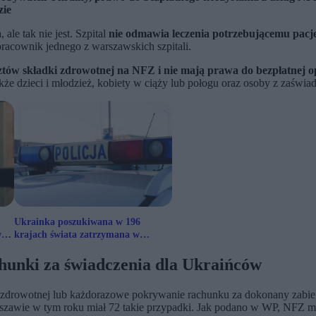
zie
le tak nie jest. Szpital
nie odmawia leczenia potrzebującemu pacje
racownik jednego z warszawskich szpitali.
ztów składki zdrowotnej na NFZ i nie mają prawa do bezpłatnej op
a także dzieci i młodzież, kobiety w ciąży lub połogu oraz osoby z za
Ukrainka poszukiwana w 196
w
krajach świata zatrzymana w
Piasecznie
unki za świadczenia dla Ukraińców
 zdrowotnej lub każdorazowe pokrywanie rachunku za dokonany zabieg 
rszawie w tym roku miał 72 takie przypadki. Jak podano w WP, NFZ m