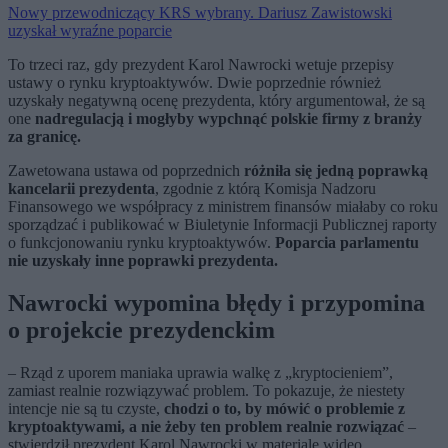
Nowy przewodniczący KRS wybrany. Dariusz Zawistowski
uzyskał wyraźne poparcie
To trzeci raz, gdy prezydent Karol Nawrocki wetuje przepisy
ustawy o rynku kryptoaktywów. Dwie poprzednie również
uzyskały negatywną ocenę prezydenta, który argumentował, że są
one
nadregulacją i mogłyby wypchnąć polskie firmy z branży
za granicę.
Zawetowana ustawa od poprzednich
różniła się jedną poprawką
kancelarii prezydenta
, zgodnie z którą Komisja Nadzoru
Finansowego we współpracy z ministrem finansów miałaby co roku
sporządzać i publikować w Biuletynie Informacji Publicznej raporty
o funkcjonowaniu rynku kryptoaktywów.
Poparcia parlamentu
nie uzyskały inne poprawki prezydenta.
Nawrocki wypomina błędy i przypomina
o projekcie prezydenckim
– Rząd z uporem maniaka uprawia walkę z „kryptocieniem”,
zamiast realnie rozwiązywać problem. To pokazuje, że niestety
intencje nie są tu czyste,
chodzi o to, by mówić o problemie z
kryptoaktywami, a nie żeby ten problem realnie rozwiązać
–
stwierdził prezydent Karol Nawrocki w materiale wideo