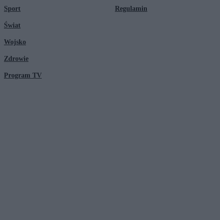
Sport
Regulamin
Świat
Wojsko
Zdrowie
Program TV
© 2026 Kanał Zero Spółka Akcyjna