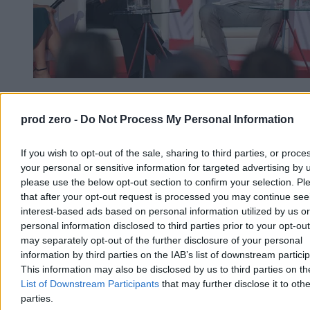
„Musiał się przebić przez zmowę milczenia”.
Stanowski o roku prezydentury Nawrockiego
prod zero -
Do Not Process My Personal Information
– Sam byłem zaskoczony gdy poznałem osobiście dzisiejszego
If you wish to opt-out of the sale, sharing to third parties, or proce
prezydenta, że jest to postać zupełnie inna niż ta, w którą sam
uwierzyłem – powiedział Krzysztof Stanowski. Szef Kanału Zero
your personal or sensitive information for targeted advertising by 
wziął udział w debacie podsumowującej pierwszy rok prezydentury
please use the below opt-out section to confirm your selection. Pl
Karola Nawrockiego.
that after your opt-out request is processed you may continue see
interest-based ads based on personal information utilized by us or
personal information disclosed to third parties prior to your opt-ou
may separately opt-out of the further disclosure of your personal
Krzysztof Jabłonowski
information by third parties on the IAB’s list of downstream partici
Dzisiaj 18:04
This information may also be disclosed by us to third parties on t
6 min
List of Downstream Participants
that may further disclose it to othe
Kraj
parties.