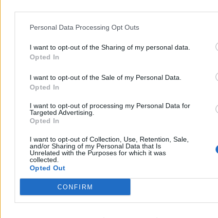
Personal Data Processing Opt Outs
I want to opt-out of the Sharing of my personal data.
Opted In
I want to opt-out of the Sale of my Personal Data.
Opted In
I want to opt-out of processing my Personal Data for
Targeted Advertising.
Opted In
I want to opt-out of Collection, Use, Retention, Sale,
Nowa obietnica wyborcza PiS. Chodzi o
and/or Sharing of my Personal Data that Is
deportację młodych Ukraińców
Unrelated with the Purposes for which it was
collected.
Opted Out
PiS przedstawił nowe obietnice wyborcze, które chce zrealizować
po powrocie do władzy. Jak podał wiceprezes tej partii Tobiasz
CONFIRM
Bocheński, jedną z nich ma być deportacja młodych Ukraińców,
którzy nie pracują legalnie w Polsce. – Będą mieli okazję walczyć
o swoją ojczyznę – zaznaczył.