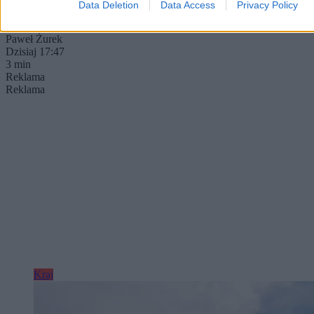
Data Deletion
Data Access
Privacy Policy
Paweł Żurek
Dzisiaj 17:47
3 min
Reklama
Reklama
Kraj