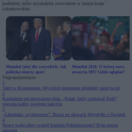
podmioty, które uzyskałyby zezwolenie w innym kraju
członkowskim.
Mundial (nie) dla wszystkich. Jak
Mundial 2026. O której mecz
polityka niszczy sport
otwarcia MŚ? Gdzie oglądać?
Najpopularniejsze
1
Alert w Rossmannie. Wycofują popularne produkty spożywcze
2
Kapitalizm od pierwszego dnia. „Polak, który uratował Teslę”
ujawnia kulisy swojego sukcesu
3
„Głupiutka, wystraszona”. Burza po słowach Woydyłło o Świątek
4
Nowe wątki afery wokół Szpitala Południowego? Była prezes
ujawnia