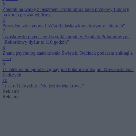
5
Zbierali na walkę z rasizmem. Prokuratura bada przelewy fundacji
na konta prywatnej firmy
6
Prezydent zdecydował. Wśród ułaskawionych słynny „Staruch”
7
Trzaskowski przedstawił wyniki audytu w Szpitalu Południowym.
„Rekordowy dyżur to 110 godzin”
8
Znana psycholog zaatakowała Świątek. Odcinek podcastu zniknął z
sieci
9
11-latek na hulajnodze zginął pod kołami kombajnu. Nowe ustalenia
śledczych
10
Tusk o Giertychu: „Nie jest świętą krową”
Reklama
Reklama