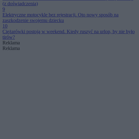
(z doświadczenia)
9
Elektryczne motocykle bez rejestracji. Oto nowy sposób na
zaszkodzenie swojemu dziecku
10
Ciężarówki postoją w weekend. Kiedy ruszyć na urlop, by nie było
tirów?
Reklama
Reklama