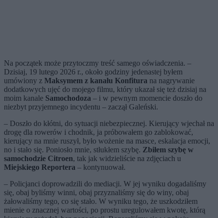
Na początek może przytoczmy treść samego oświadczenia. –
Dzisiaj, 19 lutego 2026 r., około godziny jedenastej byłem
umówiony z
Maksymem z kanału Konfitura
na nagrywanie
dodatkowych ujęć do mojego filmu, który ukazał się też dzisiaj na
moim kanale
Samochodoza
– i w pewnym momencie doszło do
niezbyt przyjemnego incydentu – zaczął Galeński.
– Doszło do kłótni, do sytuacji niebezpiecznej. Kierujący wjechał na
drogę dla rowerów i chodnik, ja próbowałem go zablokować,
kierujący na mnie ruszył, było wożenie na masce, eskalacja emocji,
no i stało się. Poniosło mnie, stłukłem szybę.
Zbiłem szybę w
samochodzie Citroen
, tak jak widzieliście na zdjęciach u
Miejskiego Reportera
– kontynuował.
– Policjanci doprowadzili do mediacji. W jej wyniku dogadaliśmy
się, obaj byliśmy winni, obaj przyznaliśmy się do winy, obaj
żałowaliśmy tego, co się stało. W wyniku tego, że uszkodziłem
mienie o znacznej wartości, po prostu uregulowałem kwotę, którą