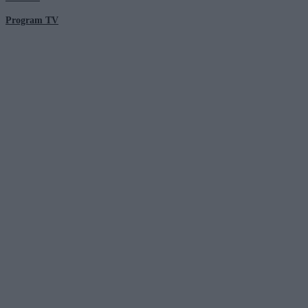
Program TV
© 2026 Kanał Zero Spółka Akcyjna