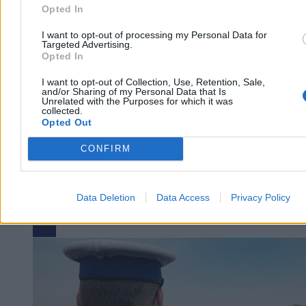
Opted In
Volkswagen tonie na oczach właścicieli.
I want to opt-out of processing my Personal Data for
Dramatyczny apel o działanie
Targeted Advertising.
Opted In
Rodziny Porsche i Piëch, kontrolujące największych udziałowców
Volskwagena, tracą cierpliwość i żądają natychmiastowych działań
I want to opt-out of Collection, Use, Retention, Sale,
and/or Sharing of my Personal Data that Is
naprawczych w koncernie. Niemiecki gigant tonie, a na szali ważą
Unrelated with the Purposes for which it was
się losy aż 100 tysięcy pracowników. Koncern planuje drastyczne
collected.
zwolnienia, by przetrwać morderczą wojnę cenową z Chinami i
Opted Out
uratować topniejące zyski.
CONFIRM
Katarzyna Dybińska
Dzisiaj 16:00
Data Deletion
Data Access
Privacy Policy
3 min
Moto