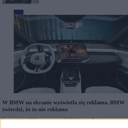
Zobacz również
Moto
W BMW na ekranie wyświetla się reklama. BMW
twierdzi, że to nie reklama
Po tym, jak w 2023 r. wiceprezes BMW Stephan Durach
powiedział, że wnętrze pojazdu to prywatna strefa użytkownika,