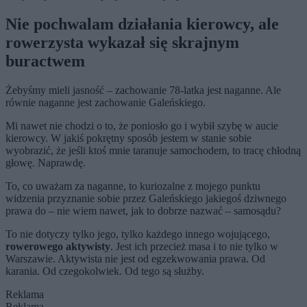
Nie pochwalam działania kierowcy, ale
rowerzysta wykazał się skrajnym
buractwem
Żebyśmy mieli jasność – zachowanie 78-latka jest naganne. Ale
równie naganne jest zachowanie Galeńskiego.
Mi nawet nie chodzi o to, że poniosło go i wybił szybę w aucie
kierowcy. W jakiś pokrętny sposób jestem w stanie sobie
wyobrazić, że jeśli ktoś mnie taranuje samochodem, to tracę chłodną
głowę. Naprawdę.
To, co uważam za naganne, to kuriozalne z mojego punktu
widzenia przyznanie sobie przez Galeńskiego jakiegoś dziwnego
prawa do – nie wiem nawet, jak to dobrze nazwać – samosądu?
To nie dotyczy tylko jego, tylko każdego innego wojującego,
rowerowego aktywisty
. Jest ich przecież masa i to nie tylko w
Warszawie. Aktywista nie jest od egzekwowania prawa. Od
karania. Od czegokolwiek. Od tego są służby.
Reklama
Reklama