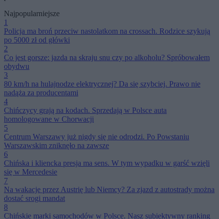
Najpopularniejsze
1
Policja ma broń przeciw nastolatkom na crossach. Rodzice szykują
po 5000 zł od główki
2
Co jest gorsze: jazda na skraju snu czy po alkoholu? Spróbowałem
obydwu
3
80 km/h na hulajnodze elektrycznej? Da się szybciej. Prawo nie
nadąża za producentami
4
Chińczycy grają na kodach. Sprzedają w Polsce auta
homologowane w Chorwacji
5
Centrum Warszawy już nigdy się nie odrodzi. Po Powstaniu
Warszawskim zniknęło na zawsze
6
Chińska i kliencka presja ma sens. W tym wypadku w garść wzięli
się w Mercedesie
7
Na wakacje przez Austrię lub Niemcy? Za zjazd z autostrady można
dostać srogi mandat
8
Chińskie marki samochodów w Polsce. Nasz subiektywny ranking