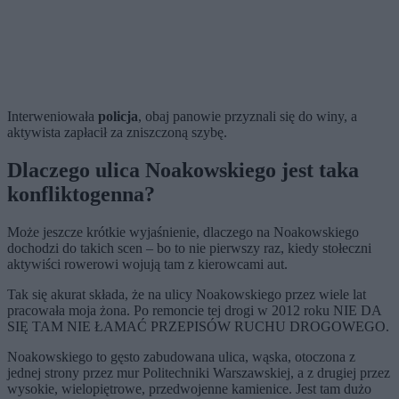
Interweniowała
policja
, obaj panowie przyznali się do winy, a
aktywista zapłacił za zniszczoną szybę.
Dlaczego ulica Noakowskiego jest taka
konfliktogenna?
Może jeszcze krótkie wyjaśnienie, dlaczego na Noakowskiego
dochodzi do takich scen – bo to nie pierwszy raz, kiedy stołeczni
aktywiści rowerowi wojują tam z kierowcami aut.
Tak się akurat składa, że na ulicy Noakowskiego przez wiele lat
pracowała moja żona. Po remoncie tej drogi w 2012 roku NIE DA
SIĘ TAM NIE ŁAMAĆ PRZEPISÓW RUCHU DROGOWEGO.
Noakowskiego to gęsto zabudowana ulica, wąska, otoczona z
jednej strony przez mur Politechniki Warszawskiej, a z drugiej przez
wysokie, wielopiętrowe, przedwojenne kamienice. Jest tam dużo