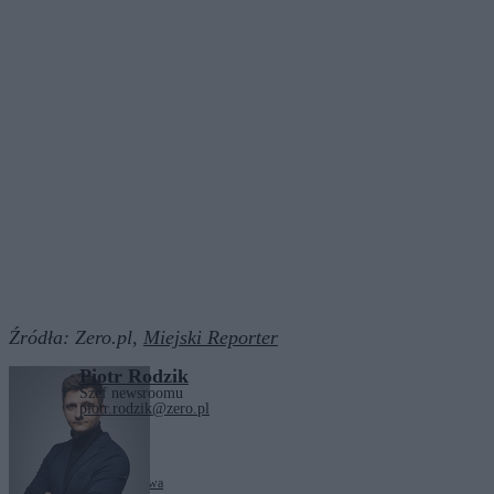
Źródła:
Zero.pl,
Miejski Reporter
Piotr Rodzik
Szef newsroomu
piotr.rodzik@zero.pl
Tagi:
motoryzacja
Warszawa