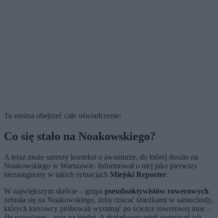
Tu można obejrzeć całe oświadczenie:
Co się stało na Noakowskiego?
A teraz może szerszy kontekst o awanturze, do której doszło na
Noakowskiego w Warszawie. Informował o niej jako pierwszy
niezastąpiony w takich sytuacjach
Miejski Reporter
.
W największym skrócie – grupa
pseudoaktywistów rowerowych
zebrała się na Noakowskiego, żeby rzucać śnieżkami w samochody,
których kierowcy próbowali wyminąć po ścieżce rowerowej inne –
źle ustawione – auta na jezdni. A dodatkowo mieli nagrywać ich