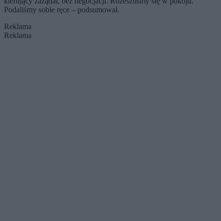
kierujący zażądał, bez negocjacji. Rozeszliśmy się w pokoju.
Podaliśmy sobie ręce – podsumował.
Reklama
Reklama