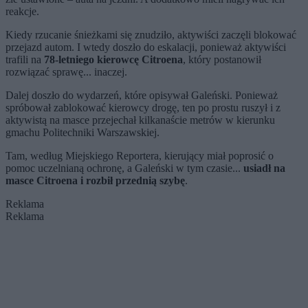
reakcje.
Kiedy rzucanie śnieżkami się znudziło, aktywiści zaczęli blokować
przejazd autom. I wtedy doszło do eskalacji, ponieważ aktywiści
trafili na
78-letniego kierowcę Citroena
, który postanowił
rozwiązać sprawę... inaczej.
Dalej doszło do wydarzeń, które opisywał Galeński. Ponieważ
spróbował zablokować kierowcy drogę, ten po prostu ruszył i z
aktywistą na masce przejechał kilkanaście metrów w kierunku
gmachu Politechniki Warszawskiej.
Tam, według Miejskiego Reportera, kierujący miał poprosić o
pomoc uczelnianą ochronę, a Galeński w tym czasie...
usiadł na
masce Citroena i rozbił przednią szybę
.
Reklama
Reklama