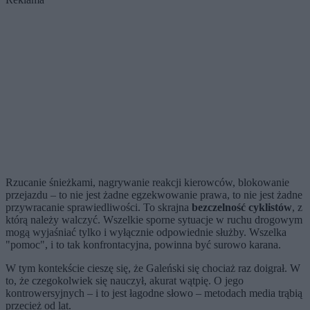
Rzucanie śnieżkami, nagrywanie reakcji kierowców, blokowanie
przejazdu – to nie jest żadne egzekwowanie prawa, to nie jest żadne
przywracanie sprawiedliwości. To skrajna
bezczelność cyklistów
, z
którą należy walczyć. Wszelkie sporne sytuacje w ruchu drogowym
mogą wyjaśniać tylko i wyłącznie odpowiednie służby. Wszelka
"pomoc", i to tak konfrontacyjna, powinna być surowo karana.
W tym kontekście cieszę się, że Galeński się chociaż raz doigrał. W
to, że czegokolwiek się nauczył, akurat wątpię. O jego
kontrowersyjnych – i to jest łagodne słowo – metodach media trąbią
przecież od lat.