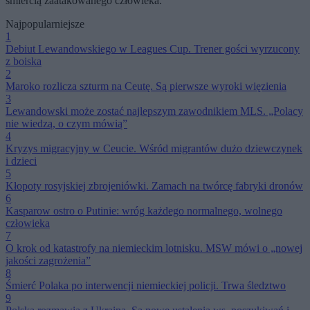
śmiercią zaatakowanego człowieka.
Najpopularniejsze
1
Debiut Lewandowskiego w Leagues Cup. Trener gości wyrzucony
z boiska
2
Maroko rozlicza szturm na Ceutę. Są pierwsze wyroki więzienia
3
Lewandowski może zostać najlepszym zawodnikiem MLS. „Polacy
nie wiedzą, o czym mówią”
4
Kryzys migracyjny w Ceucie. Wśród migrantów dużo dziewczynek
i dzieci
5
Kłopoty rosyjskiej zbrojeniówki. Zamach na twórcę fabryki dronów
6
Kasparow ostro o Putinie: wróg każdego normalnego, wolnego
człowieka
7
O krok od katastrofy na niemieckim lotnisku. MSW mówi o „nowej
jakości zagrożenia”
8
Śmierć Polaka po interwencji niemieckiej policji. Trwa śledztwo
9