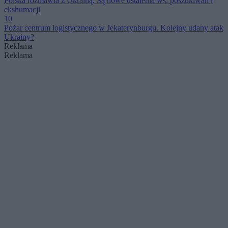
Polska rozmawia z Ukrainą. Są nowe ustalenia ws. poszukiwań i
ekshumacji
10
Pożar centrum logistycznego w Jekaterynburgu. Kolejny udany atak
Ukrainy?
Reklama
Reklama