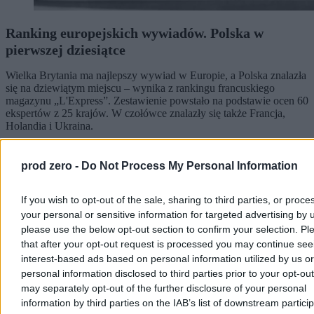
Ranking europejskich wywiadów. Polska w
pierwszej dziesiątce
Wielka Brytania ma najlepszy wywiad w Europie, a Polska znalazła
się na dziewiątym miejscu – wynika z rankingu francuskiego
magazynu „L'Express”. Zestawienie powstało na podstawie ocen 60
ekspertów z 25 krajów. W czołówce znalazły się także Francja,
Holandia i Ukraina.
prod zero -
Do Not Process My Personal Information
Aleksandra Cieślik
Dzisiaj 20:34
If you wish to opt-out of the sale, sharing to third parties, or proce
4 min
your personal or sensitive information for targeted advertising by 
Reklama
please use the below opt-out section to confirm your selection. Pl
Reklama
that after your opt-out request is processed you may continue see
interest-based ads based on personal information utilized by us or
personal information disclosed to third parties prior to your opt-ou
may separately opt-out of the further disclosure of your personal
information by third parties on the IAB’s list of downstream partici