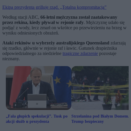
Ekipa prezydenta grilluje rząd. „Totalna kompromitacja”
Według stacji ABC,
66-letni mężczyzna został zaatakowany
przez rekina, kiedy pływał w rejonie rafy
. Mężczyznę udało się
podjąć z wody, lecz zmarł on wkrótce po przewiezieniu na brzeg w
wyniku odniesionych obrażeń.
Ataki rekinów u wybrzeży australijskiego Queensland
zdarzają
się rzadko, głównie w rejonie raf i ławic. Gatunek drapieżnika
odpowiedzialnego za niedzielne
tragiczne zdarzenie
pozostaje
nieznany.
„Fala głupich spekulacji”. Tusk po
Strzelanina pod Białym Domem.
akcji służb u prezydenta
Trump bezpieczny