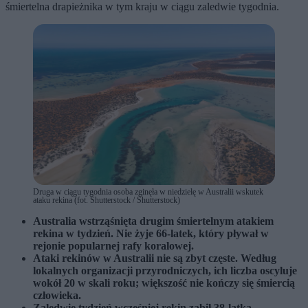
śmiertelna drapieżnika w tym kraju w ciągu zaledwie tygodnia.
Druga w ciągu tygodnia osoba zginęła w niedzielę w Australii wskutek
ataku rekina (fot. Shutterstock / Shutterstock)
Australia wstrząśnięta drugim śmiertelnym atakiem
rekina w tydzień. Nie żyje 66-latek, który pływał w
rejonie popularnej rafy koralowej.
Ataki rekinów w Australii nie są zbyt częste. Według
lokalnych organizacji przyrodniczych, ich liczba oscyluje
wokół 20 w skali roku; większość nie kończy się śmiercią
człowieka.
Zaledwie tydzień wcześniej rekin zabił 38-latka.