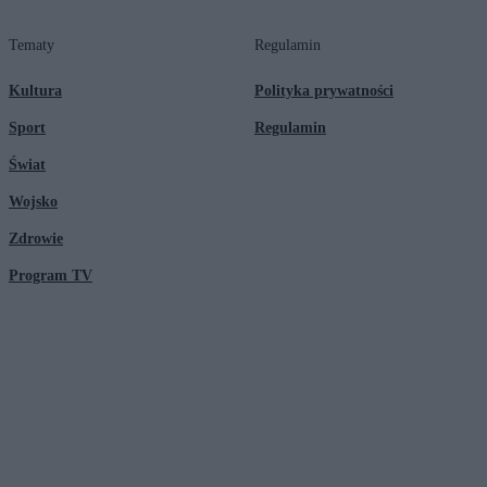
Tematy
Regulamin
Kultura
Polityka prywatności
Sport
Regulamin
Świat
Wojsko
Zdrowie
Program TV
© 2026 Kanał Zero Spółka Akcyjna