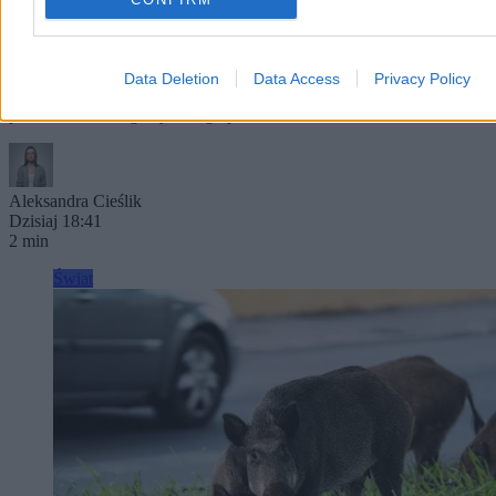
Nie żyje ojciec Messiego. Miał 68 lat
Jorge Messi, ojciec Lionela Messiego, zmarł w wieku 68 lat po
długiej walce z chorobą. Ostatnie miesiące życia spędził na zmianę
Data Deletion
Data Access
Privacy Policy
w domu i w klinice w Rosario, w towarzystwie żony i dzieci –
podała rodzina argentyńskiego piłkarza.
Aleksandra Cieślik
Dzisiaj 18:41
2 min
Świat