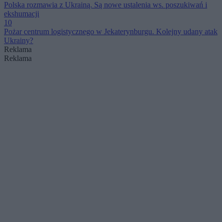
Polska rozmawia z Ukrainą. Są nowe ustalenia ws. poszukiwań i
ekshumacji
10
Pożar centrum logistycznego w Jekaterynburgu. Kolejny udany atak
Ukrainy?
Reklama
Reklama