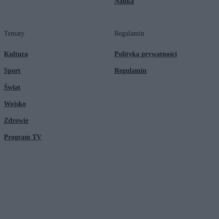
Nauka
Tematy
Regulamin
Kultura
Polityka prywatności
Sport
Regulamin
Świat
Wojsko
Zdrowie
Program TV
© 2026 Kanał Zero Spółka Akcyjna