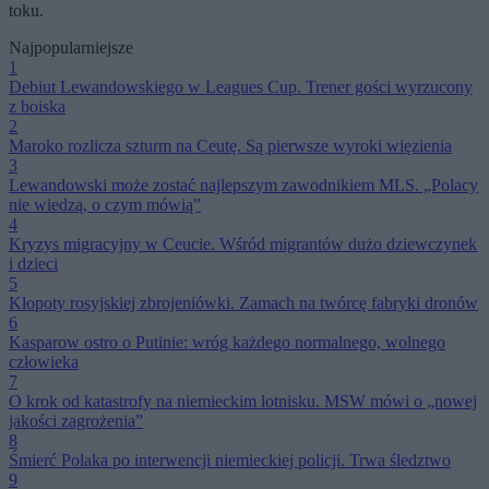
toku.
Najpopularniejsze
1
Debiut Lewandowskiego w Leagues Cup. Trener gości wyrzucony
z boiska
2
Maroko rozlicza szturm na Ceutę. Są pierwsze wyroki więzienia
3
Lewandowski może zostać najlepszym zawodnikiem MLS. „Polacy
nie wiedzą, o czym mówią”
4
Kryzys migracyjny w Ceucie. Wśród migrantów dużo dziewczynek
i dzieci
5
Kłopoty rosyjskiej zbrojeniówki. Zamach na twórcę fabryki dronów
6
Kasparow ostro o Putinie: wróg każdego normalnego, wolnego
człowieka
7
O krok od katastrofy na niemieckim lotnisku. MSW mówi o „nowej
jakości zagrożenia”
8
Śmierć Polaka po interwencji niemieckiej policji. Trwa śledztwo
9