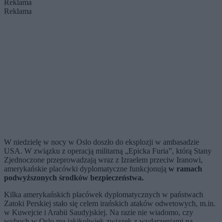
Reklama
Reklama
W niedzielę w nocy w Oslo doszło do eksplozji w ambasadzie
USA. W związku z operacją militarną „Epicka Furia”, którą Stany
Zjednoczone przeprowadzają wraz z Izraelem przeciw Iranowi,
amerykańskie placówki dyplomatyczne funkcjonują
w ramach
podwyższonych środków bezpieczeństwa.
Kilka amerykańskich placówek dyplomatycznych w państwach
Zatoki Perskiej stało się celem irańskich ataków odwetowych, m.in.
w Kuwejcie i Arabii Saudyjskiej. Na razie nie wiadomo, czy
wybuch w Oslo ma jakikolwiek związek z wydarzeniami na