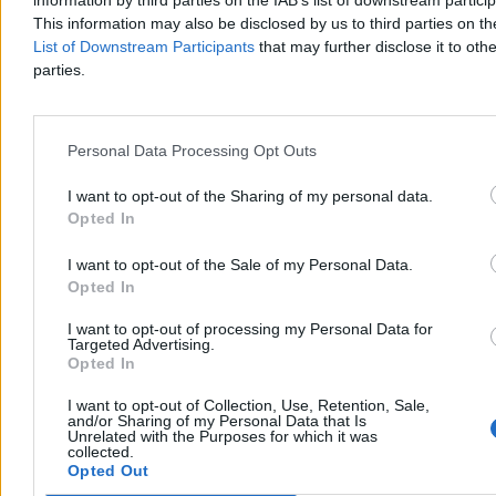
information by third parties on the IAB’s list of downstream partici
This information may also be disclosed by us to third parties on t
List of Downstream Participants
that may further disclose it to othe
parties.
Świat
Personal Data Processing Opt Outs
I want to opt-out of the Sharing of my personal data.
Opted In
I want to opt-out of the Sale of my Personal Data.
Opted In
I want to opt-out of processing my Personal Data for
Targeted Advertising.
Opted In
I want to opt-out of Collection, Use, Retention, Sale,
and/or Sharing of my Personal Data that Is
Unrelated with the Purposes for which it was
Prezes argentyńskiej federacji o Messim. Mówił o
collected.
Opted Out
zakończeniu kariery gwiazdy