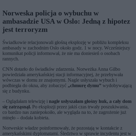
Norweska policja o wybuchu w
ambasadzie USA w Oslo: Jedną z hipotez
jest terroryzm
Świadkowie relacjonowali głośną eksplozję w pobliżu kompleksu
ambasady w zachodnim Oslo około godz. 1 w nocy. Wcześniejszy
komunikat policji informował, że nie ma doniesień o osobach
rannych.
CNN dotarło do świadków zdarzenia. Norweżka Anna Gilbo
powiedziała amerykańskiej stacji informacyjnej, że przebywała
wówczas w domu ze znajomymi. Nagle usłyszała wybuch i
podbiegła do okna, aby zobaczyć
„chmurę dymu”
wydobywającą
się z budynku.
– Oglądałam telewizję i
nagle usłyszałam głośny huk, a cały dom
się zatrząsnął.
Po eksplozji przez jakiś czas trwały poszukiwania,
co bardzo nas zaniepokoiło, ale wygląda na to, że zagrożenie już
minęło – dodała kobieta.
Norweskie władze poinformowały, że pozostają w kontakcie z
amerykańskimi dyplomatami. Śledztwo w sprawie incydentu jest w