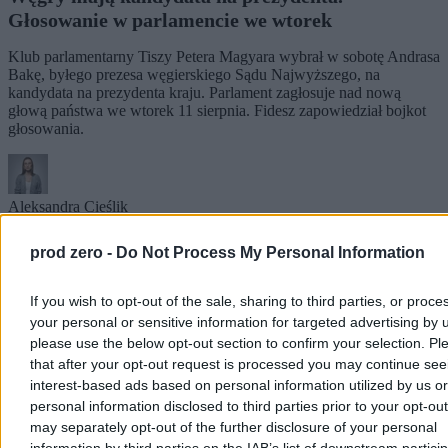
Głosowanie w parlamencie we wtorek
Klub parlamentarny Tiszy Petera Magyara wybrał w sobotę Andrasa
Bakę, byłego prezesa węgierskiego Sądu Najwyższego, na
kandydata na prezydenta kraju. Parlament zagłosuje nad nową
głową państwa we wtorek 11 sierpnia. Fidesz zapowiedział bojkot
głosowania.
Aleksandra Cieślik
Dzisiaj 16:19
3 min
prod zero -
Do Not Process My Personal Information
Reklama
Reklama
If you wish to opt-out of the sale, sharing to third parties, or proce
your personal or sensitive information for targeted advertising by 
please use the below opt-out section to confirm your selection. Pl
that after your opt-out request is processed you may continue see
interest-based ads based on personal information utilized by us or
personal information disclosed to third parties prior to your opt-ou
may separately opt-out of the further disclosure of your personal