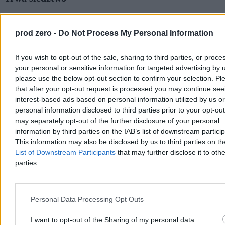
Niemiecka prokuratura prowadzi śledztwo w sprawie śmierci 37-
letniego Polaka, do której doszło po dramatycznej interwencji policji
prod zero -
Do Not Process My Personal Information
w Duisburgu. Mężczyzna zmarł w szpitalu wskutek niedotlenienia.
Śledczy sprawdzają, czy do tragedii przyczyniło się
unieruchomienie go na brzuchu.
If you wish to opt-out of the sale, sharing to third parties, or proce
your personal or sensitive information for targeted advertising by 
please use the below opt-out section to confirm your selection. Pl
that after your opt-out request is processed you may continue see
Agnieszka Waś-Turecka
interest-based ads based on personal information utilized by us or
Wczoraj 12:40
3 min
personal information disclosed to third parties prior to your opt-ou
may separately opt-out of the further disclosure of your personal
Świat
information by third parties on the IAB’s list of downstream partici
This information may also be disclosed by us to third parties on t
List of Downstream Participants
that may further disclose it to othe
parties.
Personal Data Processing Opt Outs
I want to opt-out of the Sharing of my personal data.