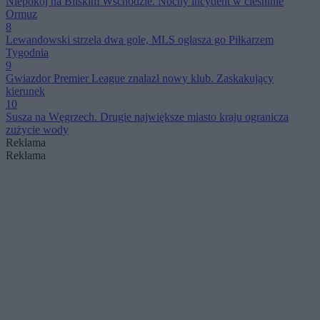
Niepokój na Bliskim Wschodzie. Nocny incydent w cieśninie
Ormuz
8
Lewandowski strzela dwa gole, MLS ogłasza go Piłkarzem
Tygodnia
9
Gwiazdor Premier League znalazł nowy klub. Zaskakujący
kierunek
10
Susza na Węgrzech. Drugie największe miasto kraju ogranicza
zużycie wody
Reklama
Reklama