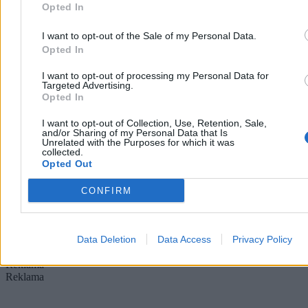
Opted In
I want to opt-out of the Sale of my Personal Data.
Opted In
I want to opt-out of processing my Personal Data for
Kapibary przyszły z wizytą. Zaskakujące
Targeted Advertising.
nagranie trafiło do sieci
Opted In
I want to opt-out of Collection, Use, Retention, Sale,
Zaskakująca sytuacja w brazylijskim stanie Mato Grosso. Tuż przed
and/or Sharing of my Personal Data that Is
rozpoczęciem obrad przez drzwi frontowe lokalnego parlamentu ze
Unrelated with the Purposes for which it was
spokojem wkroczyły dwie kapibary. Największe gryzonie świata
collected.
bez pośpiechu zwiedziły recepcję, nie przejmując się obecnością
Opted Out
ludzi.
CONFIRM
Agnieszka Waś-Turecka
Wczoraj 11:42
Data Deletion
Data Access
Privacy Policy
2 min
Reklama
Reklama