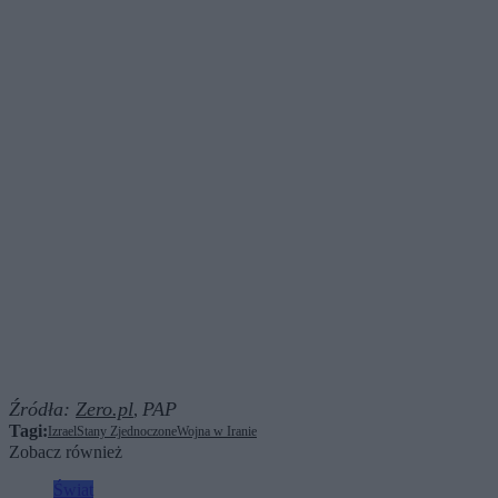
Źródła:
Zero.pl
PAP
,
Tagi:
Izrael
Stany Zjednoczone
Wojna w Iranie
Zobacz również
Świat