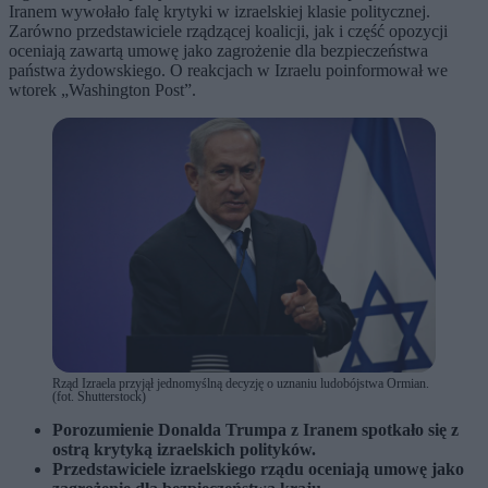
Iranem wywołało falę krytyki w izraelskiej klasie politycznej.
Zarówno przedstawiciele rządzącej koalicji, jak i część opozycji
oceniają zawartą umowę jako zagrożenie dla bezpieczeństwa
państwa żydowskiego. O reakcjach w Izraelu poinformował we
wtorek „Washington Post”.
Rząd Izraela przyjął jednomyślną decyzję o uznaniu ludobójstwa Ormian.
(fot. Shutterstock)
Porozumienie Donalda Trumpa z Iranem spotkało się z
ostrą krytyką izraelskich polityków.
Przedstawiciele izraelskiego rządu oceniają umowę jako