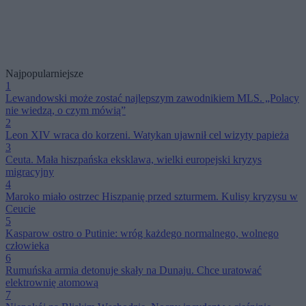
Najpopularniejsze
1
Lewandowski może zostać najlepszym zawodnikiem MLS. „Polacy
nie wiedzą, o czym mówią”
2
Leon XIV wraca do korzeni. Watykan ujawnił cel wizyty papieża
3
Ceuta. Mała hiszpańska eksklawa, wielki europejski kryzys
migracyjny
4
Maroko miało ostrzec Hiszpanię przed szturmem. Kulisy kryzysu w
Ceucie
5
Kasparow ostro o Putinie: wróg każdego normalnego, wolnego
człowieka
6
Rumuńska armia detonuje skały na Dunaju. Chce uratować
elektrownię atomową
7