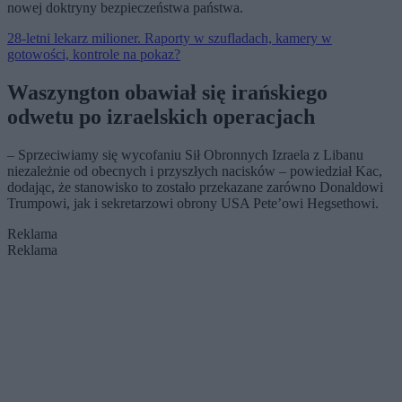
nowej doktryny bezpieczeństwa państwa.
28-letni lekarz milioner. Raporty w szufladach, kamery w
gotowości, kontrole na pokaz?
Waszyngton obawiał się irańskiego
odwetu po izraelskich operacjach
– Sprzeciwiamy się wycofaniu Sił Obronnych Izraela z Libanu
niezależnie od obecnych i przyszłych nacisków – powiedział Kac,
dodając, że stanowisko to zostało przekazane zarówno Donaldowi
Trumpowi, jak i sekretarzowi obrony USA Pete’owi Hegsethowi.
Reklama
Reklama