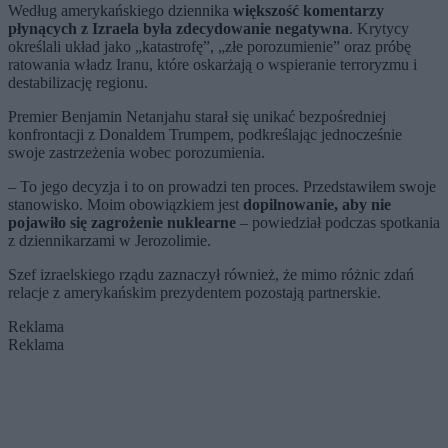
Według amerykańskiego dziennika
większość komentarzy
płynących z Izraela była zdecydowanie negatywna
. Krytycy
określali układ jako „katastrofę”, „złe porozumienie” oraz próbę
ratowania władz Iranu, które oskarżają o wspieranie terroryzmu i
destabilizację regionu.
Premier Benjamin Netanjahu starał się unikać bezpośredniej
konfrontacji z Donaldem Trumpem, podkreślając jednocześnie
swoje zastrzeżenia wobec porozumienia.
– To jego decyzja i to on prowadzi ten proces. Przedstawiłem swoje
stanowisko. Moim obowiązkiem jest
dopilnowanie, aby nie
pojawiło się zagrożenie nuklearne
– powiedział podczas spotkania
z dziennikarzami w Jerozolimie.
Szef izraelskiego rządu zaznaczył również, że mimo różnic zdań
relacje z amerykańskim prezydentem pozostają partnerskie.
Reklama
Reklama