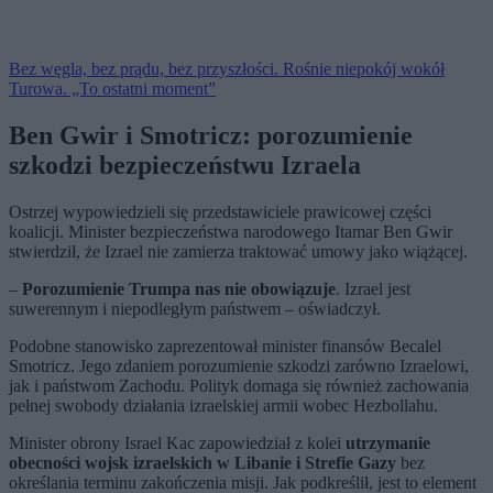
Bez węgla, bez prądu, bez przyszłości. Rośnie niepokój wokół
Turowa. „To ostatni moment”
Ben Gwir i Smotricz: porozumienie
szkodzi bezpieczeństwu Izraela
Ostrzej wypowiedzieli się przedstawiciele prawicowej części
koalicji. Minister bezpieczeństwa narodowego Itamar Ben Gwir
stwierdził, że Izrael nie zamierza traktować umowy jako wiążącej.
–
Porozumienie Trumpa nas nie obowiązuje
. Izrael jest
suwerennym i niepodległym państwem – oświadczył.
Podobne stanowisko zaprezentował minister finansów Becalel
Smotricz. Jego zdaniem porozumienie szkodzi zarówno Izraelowi,
jak i państwom Zachodu. Polityk domaga się również zachowania
pełnej swobody działania izraelskiej armii wobec Hezbollahu.
Minister obrony Israel Kac zapowiedział z kolei
utrzymanie
obecności wojsk izraelskich w Libanie i Strefie Gazy
bez
określania terminu zakończenia misji. Jak podkreślił, jest to element