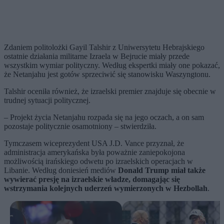
Zdaniem politolożki Gayil Talshir z Uniwersytetu Hebrajskiego
ostatnie działania militarne Izraela w Bejrucie miały przede
wszystkim wymiar polityczny. Według ekspertki miały one pokazać,
że Netanjahu jest gotów sprzeciwić się stanowisku Waszyngtonu.
Talshir oceniła również, że izraelski premier znajduje się obecnie w
trudnej sytuacji politycznej.
– Projekt życia Netanjahu rozpada się na jego oczach, a on sam
pozostaje politycznie osamotniony – stwierdziła.
Tymczasem wiceprezydent USA J.D. Vance przyznał, że
administracja amerykańska była poważnie zaniepokojona
możliwością irańskiego odwetu po izraelskich operacjach w
Libanie. Według doniesień mediów
Donald Trump miał także
wywierać presję na izraelskie władze, domagając się
wstrzymania kolejnych uderzeń wymierzonych w Hezbollah
.