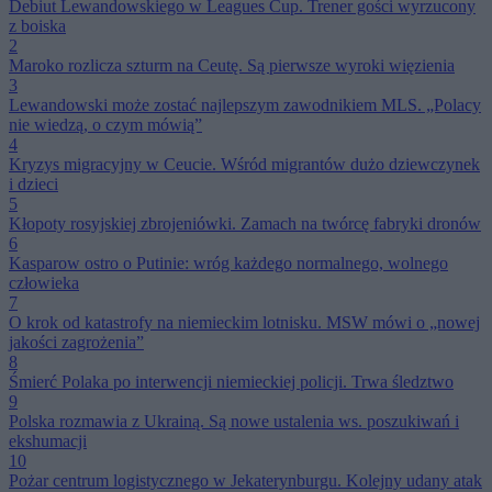
Debiut Lewandowskiego w Leagues Cup. Trener gości wyrzucony
z boiska
2
Maroko rozlicza szturm na Ceutę. Są pierwsze wyroki więzienia
3
Lewandowski może zostać najlepszym zawodnikiem MLS. „Polacy
nie wiedzą, o czym mówią”
4
Kryzys migracyjny w Ceucie. Wśród migrantów dużo dziewczynek
i dzieci
5
Kłopoty rosyjskiej zbrojeniówki. Zamach na twórcę fabryki dronów
6
Kasparow ostro o Putinie: wróg każdego normalnego, wolnego
człowieka
7
O krok od katastrofy na niemieckim lotnisku. MSW mówi o „nowej
jakości zagrożenia”
8
Śmierć Polaka po interwencji niemieckiej policji. Trwa śledztwo
9
Polska rozmawia z Ukrainą. Są nowe ustalenia ws. poszukiwań i
ekshumacji
10
Pożar centrum logistycznego w Jekaterynburgu. Kolejny udany atak