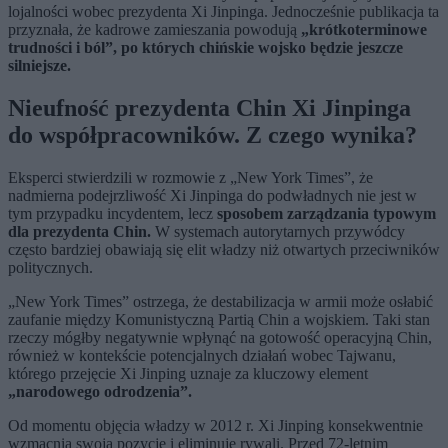
lojalności wobec prezydenta Xi Jinpinga. Jednocześnie publikacja ta
przyznała, że kadrowe zamieszania powodują
„krótkoterminowe
trudności i ból”, po których chińskie wojsko będzie jeszcze
silniejsze.
Nieufność prezydenta Chin Xi Jinpinga
do współpracowników. Z czego wynika?
Eksperci stwierdzili w rozmowie z „New York Times”, że
nadmierna podejrzliwość Xi Jinpinga do podwładnych nie jest w
tym przypadku incydentem, lecz
sposobem zarządzania typowym
dla prezydenta Chin.
W systemach autorytarnych przywódcy
często bardziej obawiają się elit władzy niż otwartych przeciwników
politycznych.
„New York Times” ostrzega, że destabilizacja w armii może osłabić
zaufanie między Komunistyczną Partią Chin a wojskiem. Taki stan
rzeczy mógłby negatywnie wpłynąć na gotowość operacyjną Chin,
również w kontekście potencjalnych działań wobec Tajwanu,
którego przejęcie Xi Jinping uznaje za kluczowy element
„narodowego odrodzenia”.
Od momentu objęcia władzy w 2012 r. Xi Jinping konsekwentnie
wzmacnia swoją pozycję i eliminuje rywali. Przed 72-letnim