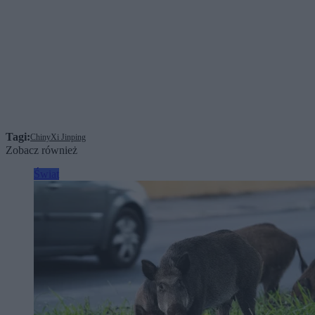
Tagi:
Chiny
Xi Jinping
Zobacz również
Świat