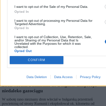
I want to opt-out of the Sale of my Personal Data.
Świat
Opted In
I want to opt-out of processing my Personal Data for
Targeted Advertising.
Opted In
I want to opt-out of Collection, Use, Retention, Sale,
and/or Sharing of my Personal Data that Is
Unrelated with the Purposes for which it was
collected.
Opted Out
CONFIRM
Data Deletion
Data Access
Privacy Policy
Dron wleciał z Rumunii do Bułgarii. Eksplozja
niedaleko gazociągu
W sobotę rano nieznany dron wleciał w bułgarską przestrzeń
powietrzną od strony Rumunii i eksplodował ok. kilometra od