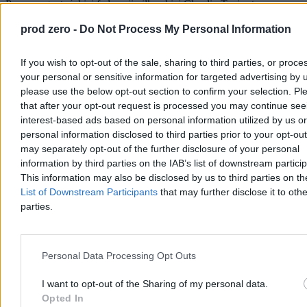
Prezes argentyńskiej federacji piłkarskiej Claudio Tapia stanowczo
broni Lionela Messiego, podkreślając, że decyzja o zakończeniu
kariery reprezentacyjnej należy wyłącznie do niego. Zdaniem szefa
prod zero -
Do Not Process My Personal Information
AFA po znakomitej postawie na mistrzostwach świata 39-letni
gwiazdor nie musi się spieszyć z decyzją.
If you wish to opt-out of the sale, sharing to third parties, or proce
your personal or sensitive information for targeted advertising by 
please use the below opt-out section to confirm your selection. Pl
that after your opt-out request is processed you may continue see
Aleksandra Cieślik
Dzisiaj 15:47
interest-based ads based on personal information utilized by us or
3 min
personal information disclosed to third parties prior to your opt-ou
Reklama
may separately opt-out of the further disclosure of your personal
Reklama
information by third parties on the IAB’s list of downstream partici
This information may also be disclosed by us to third parties on t
List of Downstream Participants
that may further disclose it to othe
parties.
Personal Data Processing Opt Outs
I want to opt-out of the Sharing of my personal data.
Opted In