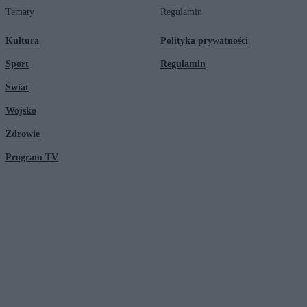
Tematy
Regulamin
Kultura
Polityka prywatności
Sport
Regulamin
Świat
Wojsko
Zdrowie
Program TV
© 2026 Kanał Zero Spółka Akcyjna