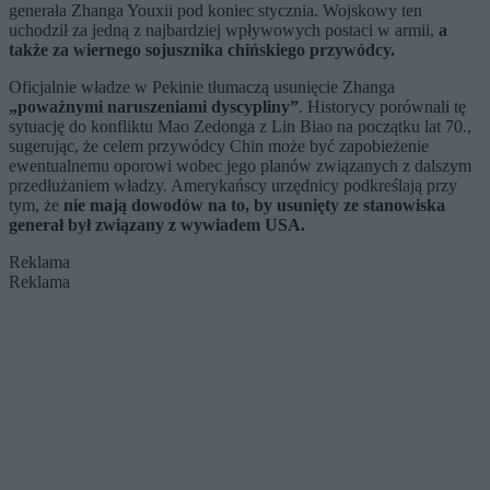
generała Zhanga Youxii pod koniec stycznia. Wojskowy ten
uchodził za jedną z najbardziej wpływowych postaci w armii,
a
także za wiernego sojusznika chińskiego przywódcy.
Oficjalnie władze w Pekinie tłumaczą usunięcie Zhanga
„poważnymi naruszeniami dyscypliny”
. Historycy porównali tę
sytuację do konfliktu Mao Zedonga z Lin Biao na początku lat 70.,
sugerując, że celem przywódcy Chin może być zapobieżenie
ewentualnemu oporowi wobec jego planów związanych z dalszym
przedłużaniem władzy. Amerykańscy urzędnicy podkreślają przy
tym, że
nie mają dowodów na to, by usunięty ze stanowiska
generał był związany z wywiadem USA.
Reklama
Reklama