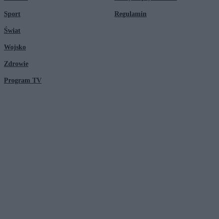
Sport
Regulamin
Świat
Wojsko
Zdrowie
Program TV
© 2026 Kanał Zero Spółka Akcyjna