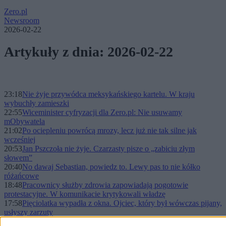
Zero.pl
Newsroom
2026-02-22
Artykuły z dnia: 2026-02-22
23:18
Nie żyje przywódca meksykańskiego kartelu. W kraju
wybuchły zamieszki
22:55
Wiceminister cyfryzacji dla Zero.pl: Nie usuwamy
mObywatela
21:02
Po ociepleniu powrócą mrozy, lecz już nie tak silne jak
wcześniej
20:53
Jan Pszczoła nie żyje. Czarzasty pisze o „zabiciu złym
słowem”
20:40
No dawaj Sebastian, powiedz to. Lewy pas to nie kółko
różańcowe
18:48
Pracownicy służby zdrowia zapowiadają pogotowie
protestacyjne. W komunikacie krytykowali władzę
17:58
Pięciolatka wypadła z okna. Ojciec, który był wówczas pijany,
usłyszy zarzuty
17:00
Kryzys kadrowy w szkolnictwie: problem jakości, nie tylko