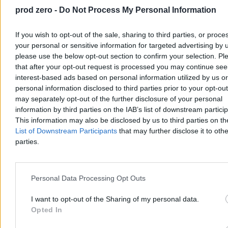
liczby
prod zero -
Do Not Process My Personal Information
16:32
Mężczyzna wtargnął do rezydencji Trumpa. Zginął na miejscu
16:02
Węgry chcą zablokować sankcje na Rosję. Stawiają żądania
15:32
"Pokoju nie można odkładać". Papież Leon XIV o wojnie w
If you wish to opt-out of the sale, sharing to third parties, or proce
Ukrainie
your personal or sensitive information for targeted advertising by 
13:00
Niemiecki polityk dla Zero.pl: Traktowaliśmy Polskę z pozycji
please use the below opt-out section to confirm your selection. Pl
„starszego brata”
that after your opt-out request is processed you may continue see
12:45
Tyson wraca na ring. "Żelazny Mike" zmierzy się z inną
legendą – w Afryce
interest-based ads based on personal information utilized by us or
11:35
Reżyser Piłsudski. Jak sanacja spacyfikowała sądownictwo
personal information disclosed to third parties prior to your opt-ou
10:18
Konkurs Europejskie Drzewo Roku 2026 kończy się dzisiaj.
may separately opt-out of the further disclosure of your personal
Polska walczy o kolejny tytuł
information by third parties on the IAB’s list of downstream partici
10:05
Turcja rozbija bank na Berlinale. Polsko-ukraiński film z
This information may also be disclosed by us to third parties on t
ważną nagrodą
List of Downstream Participants
that may further disclose it to othe
08:26
Gwałtowna odwilż nad Polską. IMGW ostrzega przed
roztopami i marznącym deszczem
parties.
07:41
Lotniska w Rzeszowie i Lublinie wstrzymały loty. Rosyjski
atak na Kijów
06:53
Trump wysyła "statek medyczny" na Grenlandię. Biały Dom
mówi o bezpieczeństwie Arktyki
Personal Data Processing Opt Outs
06:00
Hidżab z wyboru
06:00
Polacy ocenili występ kadry na igrzyskach. „Idealnego
I want to opt-out of the Sharing of my personal data.
występu nie ma”
Opted In