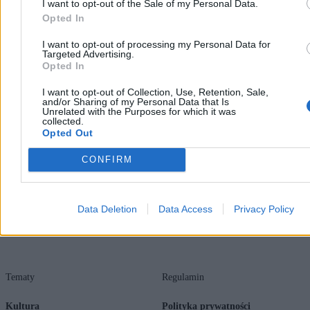
I want to opt-out of the Sale of my Personal Data.
Opted In
I want to opt-out of processing my Personal Data for
Targeted Advertising.
Opted In
Zero.pl
Tematy
I want to opt-out of Collection, Use, Retention, Sale,
and/or Sharing of my Personal Data that Is
Unrelated with the Purposes for which it was
Redakcja
Biznes
collected.
Opted Out
Newsletter
Opinie
CONFIRM
Newsroom
Technologia
Reklama
Kraj
Kontakt
Moto
Data Deletion
Data Access
Privacy Policy
Nauka
Tematy
Regulamin
Kultura
Polityka prywatności