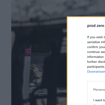
prod zero
If you wish 
sensitive in
confirm you
continue se
information 
further disc
participants
Downstream 
Persona
I want t