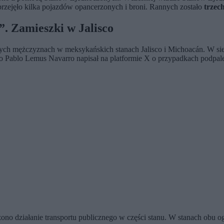
rzejęło kilka pojazdów opancerzonych i broni. Rannych zostało
trzech
”. Zamieszki w Jalisco
ych mężczyznach w meksykańskich stanach Jalisco i Michoacán. W sieci
isco Pablo Lemus Navarro napisał na platformie X o przypadkach podp
o działanie transportu publicznego w części stanu. W stanach obu o