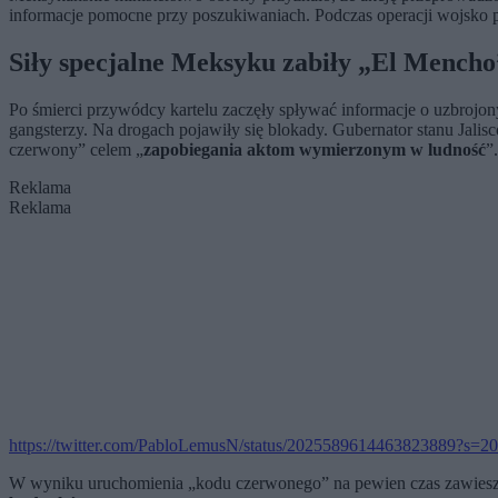
informacje pomocne przy poszukiwaniach. Podczas operacji wojsko p
Siły specjalne Meksyku zabiły „El Mencho
Po śmierci przywódcy kartelu zaczęły spływać informacje o uzbrojon
gangsterzy. Na drogach pojawiły się blokady. Gubernator stanu Jal
czerwony” celem „
zapobiegania aktom wymierzonym w ludność
”.
Reklama
Reklama
https://twitter.com/PabloLemusN/status/2025589614463823889?s=20
W wyniku uruchomienia „kodu czerwonego” na pewien czas zawieszon