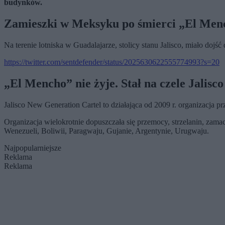
budynków.
Zamieszki w Meksyku po śmierci „El Mench
Na terenie lotniska w Guadalajarze, stolicy stanu Jalisco, miało dojść
https://twitter.com/sentdefender/status/2025630622555774993?s=20
„El Mencho” nie żyje. Stał na czele Jalis
Jalisco New Generation Cartel to działająca od 2009 r. organizacja 
Organizacja wielokrotnie dopuszczała się przemocy, strzelanin, za
Wenezueli, Boliwii, Paragwaju, Gujanie, Argentynie, Urugwaju.
Najpopularniejsze
Reklama
Reklama