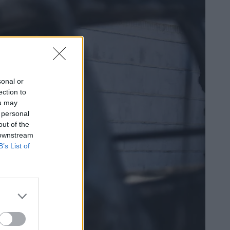
sonal or
ection to
ou may
 personal
out of the
 downstream
B’s List of