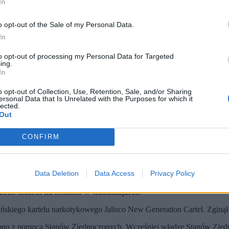
In
o opt-out of the Sale of my Personal Data.
In
to opt-out of processing my Personal Data for Targeted
ing.
In
o opt-out of Collection, Use, Retention, Sale, and/or Sharing
ersonal Data that Is Unrelated with the Purposes for which it
lected.
Out
CONFIRM
podejrzewani o działalność przestępczą członkowie zorganizowanej grupy przestępczej podpa
Data Deletion
Data Access
Privacy Policy
y operację, w wyniku której zginął „El Mencho”
wano podpalenia i strzelaniny.
zono szturm na lotnisko w Guadalajarze.
iego kartelu narkotykowego Jalisco New Generation Cartel. Zginął 22
dzono z pomocą Stanów Zjednoczonych. Wcześniej władze Stanów Zje