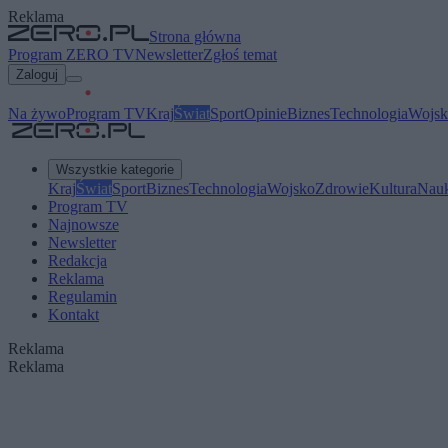
Reklama
Strona główna
Program ZERO TV
Newsletter
Zgłoś temat
Zaloguj
Na żywo
Program TV
Kraj
Świat
Sport
Opinie
Biznes
Technologia
Wojsk
Wszystkie kategorie
Kraj
Świat
Sport
Biznes
Technologia
Wojsko
Zdrowie
Kultura
Nau
Program TV
Najnowsze
Newsletter
Redakcja
Reklama
Regulamin
Kontakt
Reklama
Reklama