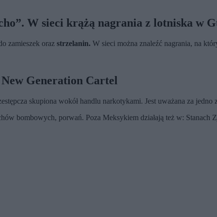
o”. W sieci krążą nagrania z lotniska w G
 do zamieszek oraz
strzelanin.
W sieci można znaleźć nagrania, na który
co New Generation Cartel
przestępcza skupiona wokół handlu narkotykami. Jest uważana za jedno 
machów bombowych, porwań. Poza Meksykiem działają też w: Stanach Z