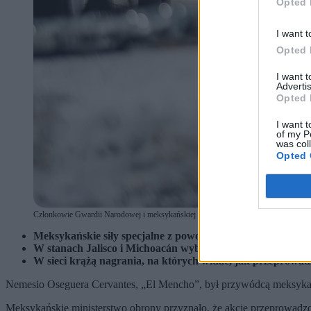
Opted 
I want t
Opted 
I want 
Advertis
Opted 
I want t
of my P
was col
Opted 
Członkowie Gwardii Narodowej i meksykańskiej armii monitorują obszar, na którym 
Meksykańskie siły specjalne z powodzeniem przeprowadził
W stanach Jalisco i Michoacán wybuchły zamieszki. Odnoto
W sieci krążą nagrania, na których widać, jak przeprowad
Nemesio Oseguera Cervantes, „El Mencho”, był przywódcą meksykańsk
Meksykańskie ministerstwo obrony przyznało, że akcję przeprowa