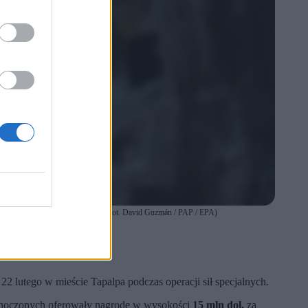
lili autobus w kurorcie Acapulco (fot. David Guzmán / PAP / EPA)
 lutego w mieście Tapalpa podczas operacji sił specjalnych.
dnoczonych oferowały nagrodę w wysokości
15 mln dol.
za