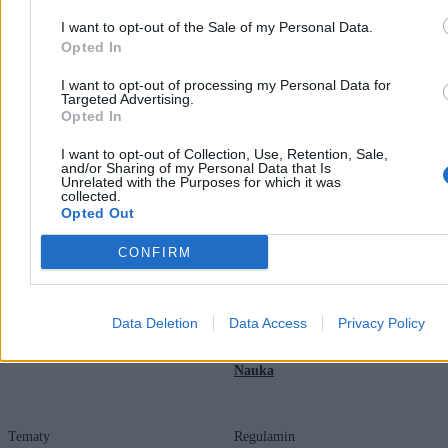
I want to opt-out of the Sale of my Personal Data.
Opted In
I want to opt-out of processing my Personal Data for
Targeted Advertising.
Opted In
I want to opt-out of Collection, Use, Retention, Sale,
Zero.pl
Tematy
and/or Sharing of my Personal Data that Is
Unrelated with the Purposes for which it was
collected.
Redakcja
Biznes
Opted Out
Newsletter
Opinie
CONFIRM
Newsroom
Technologia
Reklama
Kraj
Data Deletion
Data Access
Privacy Policy
Kontakt
Moto
Nauka
Tematy
Regulamin