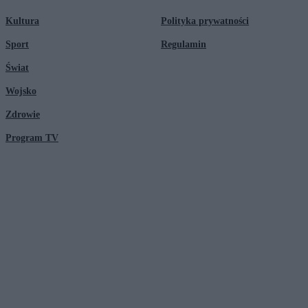
Kultura
Polityka prywatności
Sport
Regulamin
Świat
Wojsko
Zdrowie
Program TV
© 2026 Kanał Zero Spółka Akcyjna