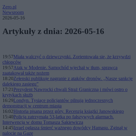
Zero.pl
Newsroom
2026-05-16
Artykuły z dnia: 2026-05-16
19:57
Miała walczyć o dziewczynki. Zorientowała się, że krzywdzi
chłopców
19:57
Atak w Modenie. Samochód wjechał w tłum, sprawca
zaatakował także nożem
18:20
Zełenski publikuje nagranie z ataków dronów. „Nasze sankcje
dalekiego zasięgu”
17:21
Prezydent Nawrocki chwali Straż Graniczną i mówi ostro o
krytykach służb
16:29
Londyn. Tysiące policjantów pilnują jednoczesnych
demonstracji w centrum miasta
16:02
Historia pisana przez góry. Recenzja książki Janowskiego
15:40
Policja zatrzymała 53-latka po fałszywych alarmach.
Interwencja w domu Tomasza Sakiewicza
14:45
Izrael ogłasza śmierć ważnego dowódcy Hamasu. Zginął w
nalocie na Gazę