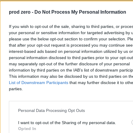
14:23
Robert Lewandowski odchodzi z Barcelony. Koniec wielkiej
ery Polaka w Katalonii
prod zero -
Do Not Process My Personal Information
13:37
Nerwowa noc w Gorzowie. Policja użyła gazu wobec
kibiców
13:00
Alarmujący raport UOKiK. Niebezpieczna chemia w biżuterii,
If you wish to opt-out of the sale, sharing to third parties, or proce
pościeli i obrusach
your personal or sensitive information for targeted advertising by 
12:22
Amerykańskie wojska w Polsce. Prezydent naradzał się z
please use the below opt-out section to confirm your selection. Pl
ministrem obrony
11:51
Zdobyła szczyt, przełamała bariery. Historia pewnej Japonki
that after your opt-out request is processed you may continue see
11:10
Amerykańska decyzja i chaos w polskiej armii? „W MON
interest-based ads based on personal information utilized by us or
dowiedzieli się z mediów”
personal information disclosed to third parties prior to your opt-ou
10:10
Akcja służb w domu Sakiewicza. Ostry komentarz Krzysztofa
may separately opt-out of the further disclosure of your personal
Stanowskiego
information by third parties on the IAB’s list of downstream partici
09:17
Burze i ulewy nad Polską. Dramat w Tatrach po uderzeniu
This information may also be disclosed by us to third parties on t
pioruna
08:51
Rząd przekonuje, że pokonał problem nielegalnej imigracji.
List of Downstream Participants
that may further disclose it to othe
Eksperci są sceptyczni
parties.
08:29
W sieci wrze po akcji policji u Sakiewicza. „To przekroczenie
granicy”
07:30
Trump ogłasza likwidację „najbardziej aktywnego terrorysty”
na świecie
Personal Data Processing Opt Outs
06:43
Akcja policji w mieszkaniu Sakiewicza. Nowe oświadczenie i
ujawnione dokumenty
I want to opt-out of the Sharing of my personal data.
05:58
Prorosyjska propaganda i „diamenty” za nienawiść. Mroczna
Opted In
strona polskiego TikToka