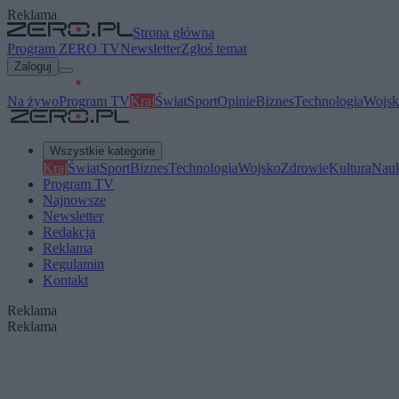
Reklama
Strona główna
Program ZERO TV
Newsletter
Zgłoś temat
Zaloguj
Na żywo
Program TV
Kraj
Świat
Sport
Opinie
Biznes
Technologia
Wojsk
Wszystkie kategorie
Kraj
Świat
Sport
Biznes
Technologia
Wojsko
Zdrowie
Kultura
Nau
Program TV
Najnowsze
Newsletter
Redakcja
Reklama
Regulamin
Kontakt
Reklama
Reklama