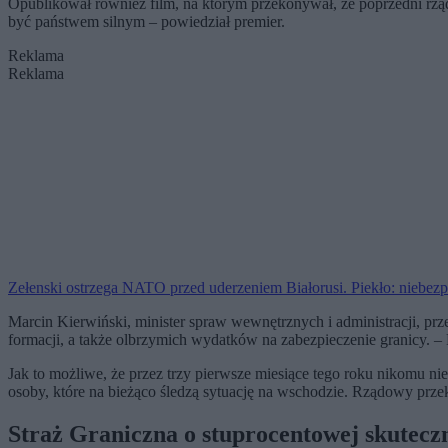
Opublikował również film, na którym przekonywał, że poprzedni rzą
być państwem silnym – powiedział premier.
Reklama
Reklama
Zełenski ostrzega NATO przed uderzeniem Białorusi. Piekło: niebezp
Marcin Kierwiński, minister spraw wewnętrznych i administracji, prz
formacji, a także olbrzymich wydatków na zabezpieczenie granicy. –
Jak to możliwe, że przez trzy pierwsze miesiące tego roku nikomu nie
osoby, które na bieżąco śledzą sytuację na wschodzie. Rządowy prz
Straż Graniczna o stuprocentowej skuteczn