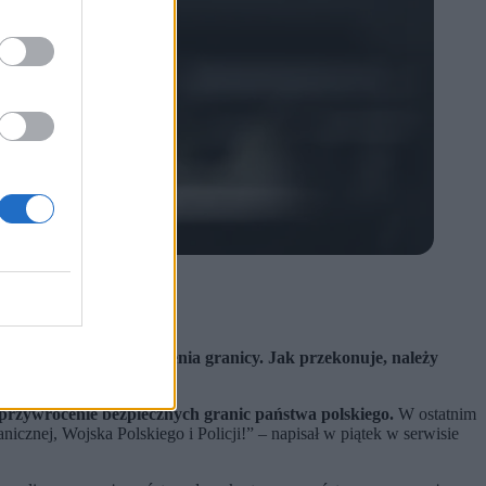
 z Białorusią.
ocnienia granicy.
b nielegalnego przekroczenia granicy. Jak przekonuje, należy
przywrócenie bezpiecznych granic państwa polskiego.
W ostatnim
icznej, Wojska Polskiego i Policji!” – napisał w piątek w serwisie