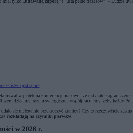
d miał tylko
„udawaną zaporę”
i „usta pełne frazesów”. – Ludzie u
ieczeństwo jest spore
ekonywał w piątek na konferencji prasowej, że radykalne ograniczenie 
 Razem działamy, razem synergicznie współpracujemy, żeby każdy Polak
 udało się nielegalnie przekroczyć granicy? Czy to rzeczywiście zasług
ekaz
rozkładają na czynniki pierwsze
.
ości w 2026 r.