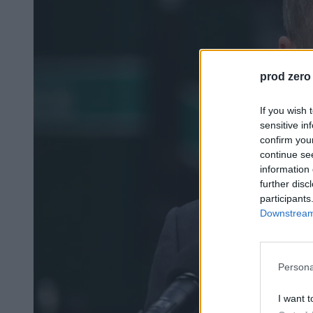
prod zero
If you wish 
sensitive in
confirm you
continue se
information 
further disc
participants
Downstream 
Persona
I want t