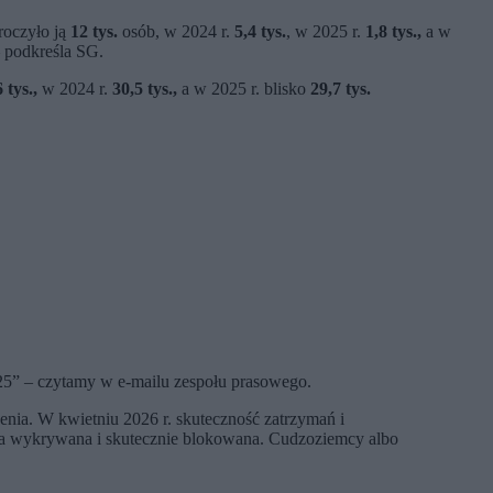
roczyło ją
12 tys.
osób, w 2024 r.
5,4 tys.
, w 2025 r.
1,8 tys.,
a w
– podkreśla SG.
 tys.,
w 2024 r.
30,5 tys.,
a w 2025 r. blisko
29,7 tys.
25” – czytamy w e-mailu zespołu prasowego.
enia. W kwietniu 2026 r. skuteczność zatrzymań i
była wykrywana i skutecznie blokowana. Cudzoziemcy albo