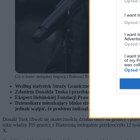
Opted 
I want t
Opted 
I want 
Advertis
Opted 
I want t
of my P
was col
Opted 
Czy to koniec nielegalnej imigracji z Białorusi? Rządowa propaganda vs fakty. (fot.
Według statystyk Straży Granicznej w pierwszym kwartale 
Zdaniem Donalda Tuska i przedstawicieli rządu to konsekw
Ekspert Helsińskiej Fundacji Praw Człowieka przekonuje, 
Dziennikarz mieszkający blisko strefy przygranicznej i sta
jednak wątpić, że problem zniknął.
Donald Tusk chwali się skutecznością działań służb na granicy i p
roku władzy PiS granicę z Białorusią nielegalnie przekroczyło 12 tys
X.