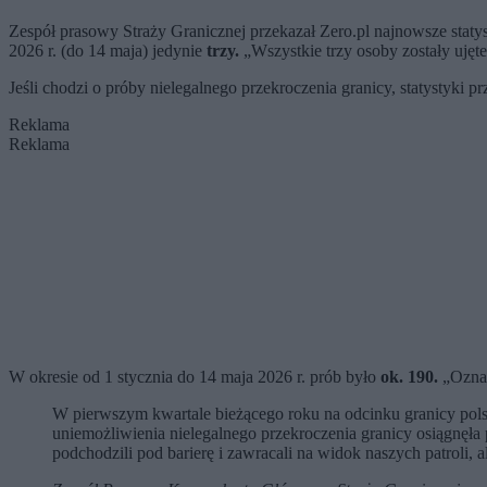
Zespół prasowy Straży Granicznej przekazał Zero.pl najnowsze statys
2026 r. (do 14 maja) jedynie
trzy.
„Wszystkie trzy osoby zostały ujęt
Jeśli chodzi o próby nielegalnego przekroczenia granicy, statystyki p
Reklama
Reklama
W okresie od 1 stycznia do 14 maja 2026 r. prób było
ok. 190.
„Oznac
W pierwszym kwartale bieżącego roku na odcinku granicy polsk
uniemożliwienia nielegalnego przekroczenia granicy osiągnęła
podchodzili pod barierę i zawracali na widok naszych patroli, a