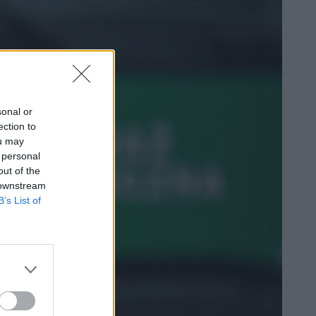
sonal or
ection to
ou may
 personal
out of the
 downstream
B’s List of