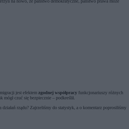
wierzyli na nowo, że państwo demokratyczne, państwo prawa może
migracji jest efektem
zgodnej współpracy
funkcjonariuszy różnych
 mógł czuć się bezpiecznie – podkreślił.
a działań rządu? Zajrzeliśmy do statystyk, a o komentarz poprosiliśmy