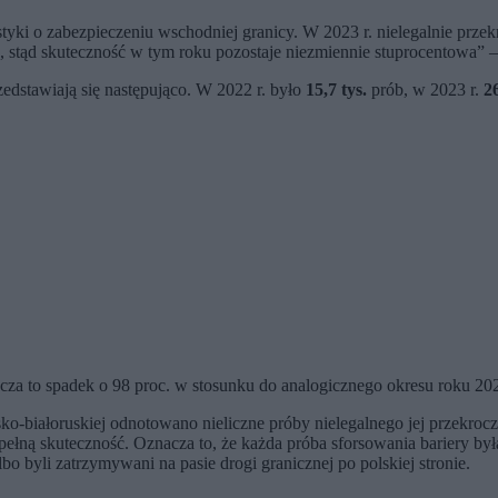
tyki o zabezpieczeniu wschodniej granicy. W 2023 r. nielegalnie przek
e, stąd skuteczność w tym roku pozostaje niezmiennie stuprocentowa” 
rzedstawiają się następująco. W 2022 r. było
15,7 tys.
prób, w 2023 r.
26
za to spadek o 98 proc. w stosunku do analogicznego okresu roku 20
o-białoruskiej odnotowano nieliczne próby nielegalnego jej przekrocz
 pełną skuteczność. Oznacza to, że każda próba sforsowania bariery 
lbo byli zatrzymywani na pasie drogi granicznej po polskiej stronie.