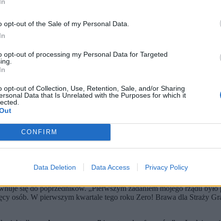
In
o opt-out of the Sale of my Personal Data.
In
to opt-out of processing my Personal Data for Targeted
ing.
In
o opt-out of Collection, Use, Retention, Sale, and/or Sharing
ersonal Data that Is Unrelated with the Purposes for which it
lected.
Out
 Piotr Nowak / PAP)
CONFIRM
tego roku nie było przypadków nielegalnego przekroczenia granicy
encja dofinansowania służb, zmiany zarządzania nimi, a także um
że ruch na granicy zamarł z zupełnie innego powodu.
le monitorujący sytuację migracyjną potwierdza, że jest mniej pró
Data Deletion
Data Access
Privacy Policy
orównuje się do poprzedników. „Pierwszym zadaniem mojego rządu było
ięcy osób. W pierwszym kwartale tego roku Zero! Brawa dla Straży Gran