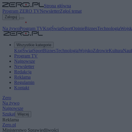
Strona główna
Program ZERO TV
Newsletter
Zgłoś temat
Zaloguj
Na żywo
Program TV
Kraj
Świat
Sport
Opinie
Biznes
Technologia
Wojsk
Wszystkie kategorie
Kraj
Świat
Sport
Biznes
Technologia
Wojsko
Zdrowie
Kultura
Nau
Program TV
Najnowsze
Newsletter
Redakcja
Reklama
Regulamin
Kontakt
Zero
Na żywo
Najnowsze
Szukaj
Więcej
Reklama
Zero.pl
Ministerstwo Sprawiedliwości