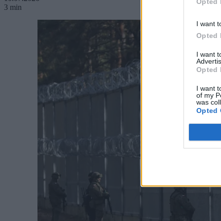
Opted 
3 min
I want t
Opted 
I want 
Advertis
Opted 
I want t
of my P
was col
Opted 