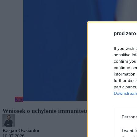
prod zero
If you wish 
sensitive in
confirm you
continue se
information 
further disc
participants
Downstream 
Kraj
Wniosek o uchylenie immunitetu Myrchy trafi do 
Persona
Kasjan Owsianko
I want t
10.07.2026