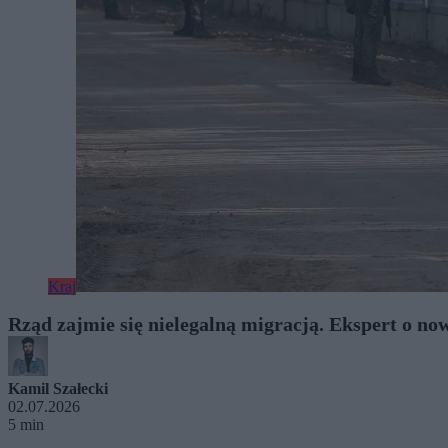
Kraj
Rząd zajmie się nielegalną migracją. Ekspert o 
Kamil Szałecki
02.07.2026
5 min