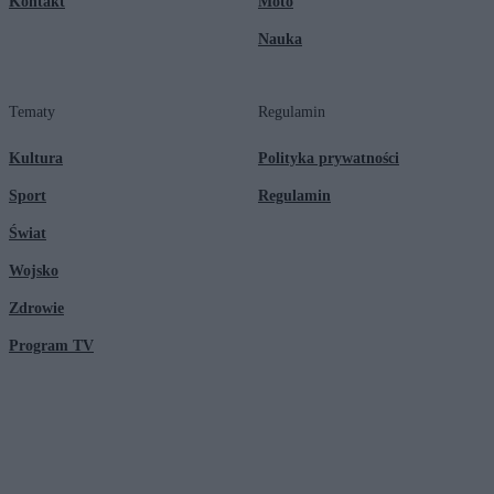
Kontakt
Moto
Nauka
Tematy
Regulamin
Kultura
Polityka prywatności
Sport
Regulamin
Świat
Wojsko
Zdrowie
Program TV
© 2026 Kanał Zero Spółka Akcyjna