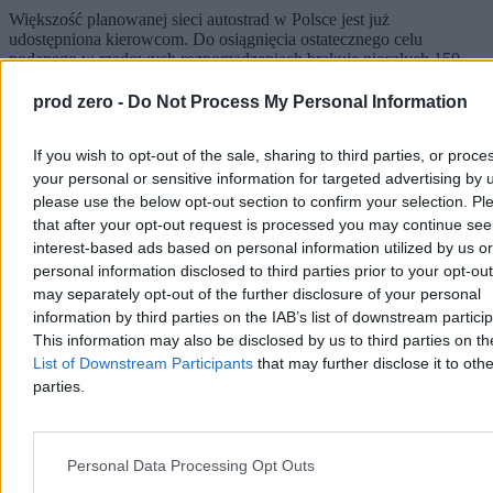
Większość planowanej sieci autostrad w Polsce jest już
udostępniona kierowcom. Do osiągnięcia ostatecznego celu
podanego w rządowych rozporządzeniach brakuje niecałych 150
kilometrów. Generalna Dyrekcja Dróg Krajowych i Autostrad
planuje domknięcie brakujących odcinków oraz rozbudowę
prod zero -
Do Not Process My Personal Information
najbardziej zatłoczonych tras o dodatkowe pasy.
If you wish to opt-out of the sale, sharing to third parties, or proce
your personal or sensitive information for targeted advertising by 
please use the below opt-out section to confirm your selection. Pl
Agnieszka Waś-Turecka
Dzisiaj 11:23
that after your opt-out request is processed you may continue see
5 min
interest-based ads based on personal information utilized by us or
Reklama
personal information disclosed to third parties prior to your opt-ou
Reklama
may separately opt-out of the further disclosure of your personal
information by third parties on the IAB’s list of downstream partici
This information may also be disclosed by us to third parties on t
List of Downstream Participants
that may further disclose it to othe
parties.
Personal Data Processing Opt Outs