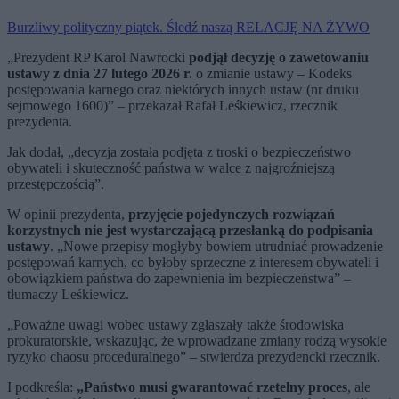
Burzliwy polityczny piątek. Śledź naszą RELACJĘ NA ŻYWO
„Prezydent RP Karol Nawrocki
podjął decyzję o zawetowaniu
ustawy z dnia 27 lutego 2026 r.
o zmianie ustawy – Kodeks
postępowania karnego oraz niektórych innych ustaw (nr druku
sejmowego 1600)” – przekazał Rafał Leśkiewicz, rzecznik
prezydenta.
Jak dodał, „decyzja została podjęta z troski o bezpieczeństwo
obywateli i skuteczność państwa w walce z najgroźniejszą
przestępczością”.
W opinii prezydenta,
przyjęcie pojedynczych rozwiązań
korzystnych nie jest wystarczającą przesłanką do podpisania
ustawy
. „Nowe przepisy mogłyby bowiem utrudniać prowadzenie
postępowań karnych, co byłoby sprzeczne z interesem obywateli i
obowiązkiem państwa do zapewnienia im bezpieczeństwa” –
tłumaczy Leśkiewicz.
„Poważne uwagi wobec ustawy zgłaszały także środowiska
prokuratorskie, wskazując, że wprowadzane zmiany rodzą wysokie
ryzyko chaosu proceduralnego” – stwierdza prezydencki rzecznik.
I podkreśla:
„Państwo musi gwarantować rzetelny proces
, ale