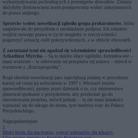
wykorzystywania pochodzących z przestępstw dowodów. Zmiany
służyłyby dostosowaniu norm postępowania wobec zatrzymanych
do prawa unijnego.
Sprzeciw wobec nowelizacji zgłosiła grupa prokuratorów
, która
zaapelowała do prezydenta o nieskładanie podpisu. Ich zdaniem
wejście nowego prawa w życie mogłoby w rzeczywistości
pogorszyć sytuację osób pokrzywdzonych, a w efekcie obywateli.
Z zarzutami tymi nie zgadzał się wiceminister sprawiedliwości
Arkadiusz Myrcha
. – Są to daleko idące ogólniki, formułowane –
mam wrażenie – w oderwaniu od przepisów tej ustawy – mówił w
rozmowie z „Rzeczpospolitą”.
Rząd określał nowelizację jako największą zmianę w procedurze
karnej od czasu jej uchwalenia w 1997 r. Wiceszef resortu
sprawiedliwości, pytany przez dziennik o to, czy ministerstwo
planował spotkanie z prezydentem, aby przekonać go do
niewetowania projektu, mówił jednak: – Ja nie mam śmiałości
wpraszać się do nikogo do domu, tym bardziej więc do Pałacu
Prezydenckiego.
Najpopularniejsze
1
Mniej łóżek dla pacjentów, więcej gabinetów dla lekarzy.
Ujawniamy zmiany w Szpitalu Południowym