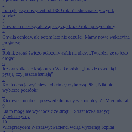
2
To najlepszy prezydent od 1989 roku? Jednoznaczny wynik
sondażu
3
Nawrocki niszczy, ale wajb się zgadza. O roku prezydentury
4
Chwila ochłody, ale potem lato nie odpuści. Mamy nową wakacyjną
prognozę
5
Rolnik zaorał świeżo położony asfalt na ulicy. „Twierdzi, że to jego
droga”
6
Jeziora znikają z krajobrazu Wielkopolski. „Ludzie dzwonią i
pytają, czy jeszcze istnieją”
7
Konfederacja wyśmiewa obietnicę wyborczą PiS. „Nikt nie
wybierze podróbki”
8
Kierowca autobusu przyszedł do pracy w spódnicy. ZTM go ukarał
9
„Ja to mogę nie wychodzić ze stroju”. Strażniczka tradycji
Żywiecczyzny
10
Wiceprezydent Warszawy: Pacjenci wciąż wybierają Szpital