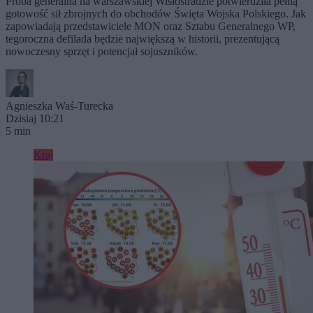
Próba generalna na warszawskiej Wisłostradzie potwierdziła pełną
gotowość sił zbrojnych do obchodów Święta Wojska Polskiego. Jak
zapowiadają przedstawiciele MON oraz Sztabu Generalnego WP,
tegoroczna defilada będzie największą w historii, prezentującą
nowoczesny sprzęt i potencjał sojuszników.
Agnieszka Waś-Turecka
Dzisiaj 10:21
5 min
Kraj