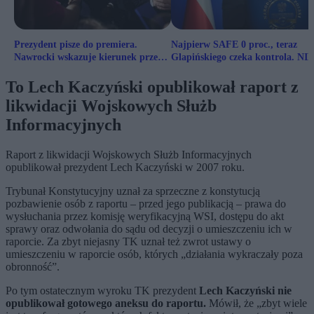
Prezydent pisze do premiera.
Najpierw SAFE 0 proc., teraz
Nawrocki wskazuje kierunek przed
Glapińskiego czeka kontrola. NI
Radą Europejską
wejdzie do NBP
To Lech Kaczyński opublikował raport z
likwidacji Wojskowych Służb
Informacyjnych
Raport z likwidacji Wojskowych Służb Informacyjnych
opublikował prezydent Lech Kaczyński w 2007 roku.
Trybunał Konstytucyjny uznał za sprzeczne z konstytucją
pozbawienie osób z raportu – przed jego publikacją – prawa do
wysłuchania przez komisję weryfikacyjną WSI, dostępu do akt
sprawy oraz odwołania do sądu od decyzji o umieszczeniu ich w
raporcie. Za zbyt niejasny TK uznał też zwrot ustawy o
umieszczeniu w raporcie osób, których „działania wykraczały poza
obronność”.
Po tym ostatecznym wyroku TK prezydent
Lech Kaczyński nie
opublikował gotowego aneksu do raportu.
Mówił, że „zbyt wiele