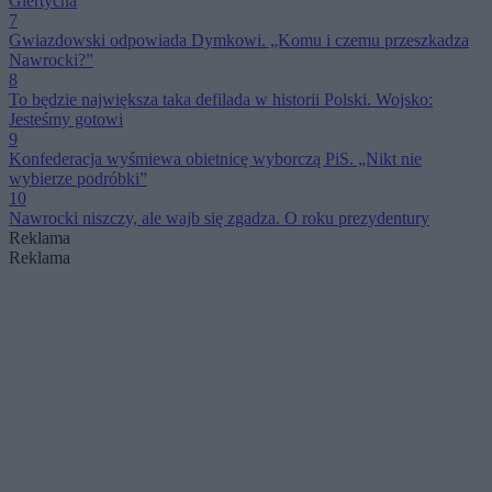
Giertycha
7
Gwiazdowski odpowiada Dymkowi. „Komu i czemu przeszkadza
Nawrocki?”
8
To będzie największa taka defilada w historii Polski. Wojsko:
Jesteśmy gotowi
9
Konfederacja wyśmiewa obietnicę wyborczą PiS. „Nikt nie
wybierze podróbki”
10
Nawrocki niszczy, ale wajb się zgadza. O roku prezydentury
Reklama
Reklama