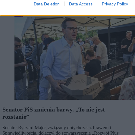
3 min
Data Deletion
Data Access
Privacy Policy
Kraj
Senator PiS zmienia barwy. „To nie jest
rozstanie”
Senator Ryszard Majer, związany dotychczas z Prawem i
Sprawiedliwością, dołączył do stowarzyszenia „Rozwój Plus”