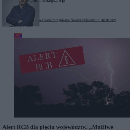
jacek.prusinowski@zero.pl
Tagi:
Biuro Bezpieczeństwa Narodowego
Karol Nawrocki
Sławomir Cenckiewicz
Zobacz również
Kraj
Alert RCB dla pięciu województw. „Możliwe