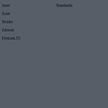
Sport
Regulamin
Świat
Wojsko
Zdrowie
Program TV
© 2026 Kanał Zero Spółka Akcyjna