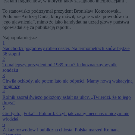
jest tam fragmentów, w których fakty zastąpiono interpretacjami”.
To stanowisko podtrzymał prezydent Bronisław Komorowski.
Podobnie Andrzej Duda, który mówił, że „nie widzi powodów do
jego ujawnienia”, mimo że jako kandydat na urząd głowy państwa
opowiadał się za publikacją raportu.
Najpopularniejsze
1
Nadchodzi pogodowy rollercoaster. Na termometrach znów będzie
36 stopni
2
To najlepszy prezydent od 1989 roku? Jednoznaczny wynik
sondażu
3
Chwila ochłody, ale potem lato nie odpuści. Mamy nową wakacyjną
prognozę
4
Rolnik zaorał świeżo położony asfalt na ulicy. „Twierdzi, że to jego
droga”
5
Giertych, „Foka” i Polnord. Czyli jak znany mecenas o niczym nie
wiedział
6
Zakaz rozwodów i publiczna chłosta. Polska marzeń Romana