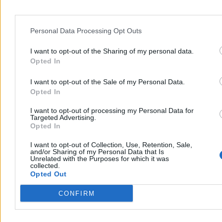
Personal Data Processing Opt Outs
I want to opt-out of the Sharing of my personal data.
Opted In
I want to opt-out of the Sale of my Personal Data.
Opted In
I want to opt-out of processing my Personal Data for
Niedźwiedzie zginęły pod kołami aut w Tatrach.
Targeted Advertising.
Policja apeluje
Opted In
I want to opt-out of Collection, Use, Retention, Sale,
Dwa niedźwiedzie zginęły w lipcu i sierpniu po zderzeniach z
and/or Sharing of my Personal Data that Is
samochodami na drogach powiatu tatrzańskiego. Policja apeluje do
Unrelated with the Purposes for which it was
kierowców o szczególną ostrożność, zwłaszcza po zmroku i na
collected.
trasach przebiegających w pobliżu terenów leśnych.
Opted Out
CONFIRM
Piotr Białczyk
Dzisiaj 12:41