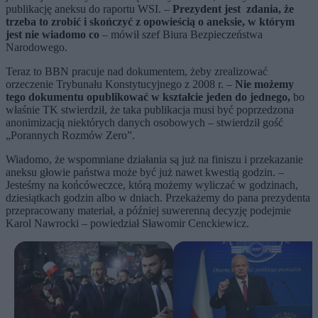
publikację aneksu do raportu WSI. –
Prezydent jest zdania, że
trzeba to zrobić i skończyć z opowieścią o aneksie, w którym
jest nie wiadomo co
– mówił szef Biura Bezpieczeństwa
Narodowego.
Teraz to BBN pracuje nad dokumentem, żeby zrealizować
orzeczenie Trybunału Konstytucyjnego z 2008 r. –
Nie możemy
tego dokumentu opublikować w kształcie jeden do jednego,
bo
właśnie TK stwierdził, że taka publikacja musi być poprzedzona
anonimizacją niektórych danych osobowych – stwierdził gość
„Porannych Rozmów Zero”.
Wiadomo, że wspomniane działania są już na finiszu i przekazanie
aneksu głowie państwa może być już nawet kwestią godzin. –
Jesteśmy na końcóweczce, którą możemy wyliczać w godzinach,
dziesiątkach godzin albo w dniach. Przekażemy do pana prezydenta
przepracowany materiał, a później suwerenną decyzję podejmie
Karol Nawrocki – powiedział Sławomir Cenckiewicz.