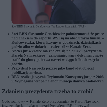
Szef BBN Sławomir Cenckiewicz (fot. Leszek Szymański / PAP)
Szef BBN Sławomir Cenckiewicz poinformował, że p
race
nad aneksem do raportu WSI są na absolutnym finiszu. –
Końcóweczka, którą liczymy w godzinach, dziesiątkach
godzin albo w dniach – stwierdził w Kanale Zero.
Aneks już wkrótce ma znaleźć się na biurku prezydenta
Karola Nawrockiego
– zanonimizowany dokument może
trafić do głowy państwa nawet w ciągu kilkudziesięciu
godzin.
Prezydent Nawrocki
jeszcze jako kandydat obiecał
publikację aneksu.
BBN realizuje wyrok Trybunału Konstytucyjnego z 2008
r.
Wymagana jest pełna anonimizacja danych osobowych.
Zdaniem prezydenta trzeba to zrobić
Gość rozmowy w Kanale Zero przypomniał, że Karol Nawrocki,
jeszcze jako kandydat na urząd Prezydenta RP, obiecywał