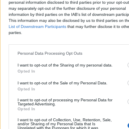
personal information disclosed to third parties prior to your opt-ou
spokojem wkroczyły dwie kapibary. Największe gryzonie świata
bez pośpiechu zwiedziły recepcję, nie przejmując się obecnością
may separately opt-out of the further disclosure of your personal
ludzi.
information by third parties on the IAB’s list of downstream partici
This information may also be disclosed by us to third parties on t
List of Downstream Participants
that may further disclose it to othe
parties.
Agnieszka Waś-Turecka
Wczoraj 11:42
2 min
Reklama
Personal Data Processing Opt Outs
Reklama
I want to opt-out of the Sharing of my personal data.
Opted In
I want to opt-out of the Sale of my Personal Data.
Opted In
I want to opt-out of processing my Personal Data for
Targeted Advertising.
Opted In
I want to opt-out of Collection, Use, Retention, Sale,
and/or Sharing of my Personal Data that Is
Unrelated with the Purposes for which it was