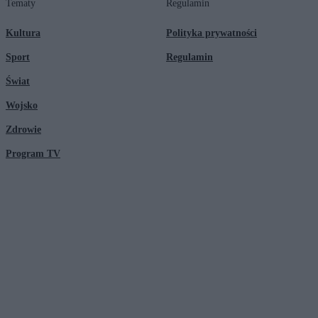
Tematy
Regulamin
Kultura
Polityka prywatności
Sport
Regulamin
Świat
Wojsko
Zdrowie
Program TV
© 2026 Kanał Zero Spółka Akcyjna