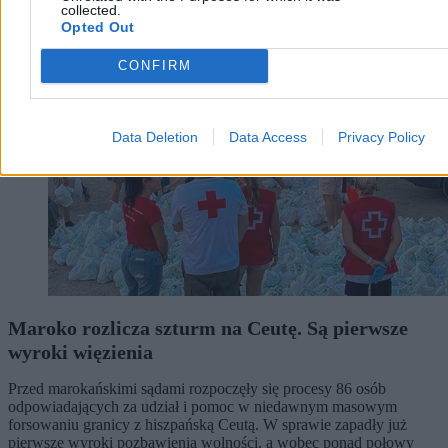
collected.
Świat
Opted Out
CONFIRM
Data Deletion
Data Access
Privacy Policy
Maroko rozlicza szturm na Ceutę. Są pierwsze
wyroki więzienia
Przed marokańskimi sądami rozpoczęły się procesy 86 osób
odpowiadających za udział i pomoc w niedawnym masowym
forsowaniu granicy z hiszpańską Ceutą. W sprawie zapadły już
pierwsze wyroki pozbawienia wolności, a wobec ponad połowy