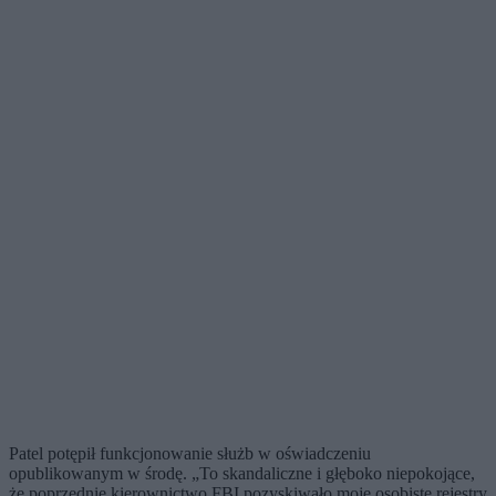
Patel potępił funkcjonowanie służb w oświadczeniu
opublikowanym w środę. „To skandaliczne i głęboko niepokojące,
że poprzednie kierownictwo FBI pozyskiwało moje osobiste rejestry