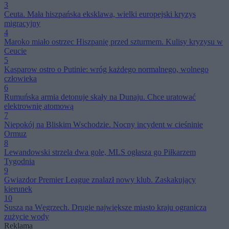
3
Ceuta. Mała hiszpańska eksklawa, wielki europejski kryzys
migracyjny
4
Maroko miało ostrzec Hiszpanię przed szturmem. Kulisy kryzysu w
Ceucie
5
Kasparow ostro o Putinie: wróg każdego normalnego, wolnego
człowieka
6
Rumuńska armia detonuje skały na Dunaju. Chce uratować
elektrownię atomową
7
Niepokój na Bliskim Wschodzie. Nocny incydent w cieśninie
Ormuz
8
Lewandowski strzela dwa gole, MLS ogłasza go Piłkarzem
Tygodnia
9
Gwiazdor Premier League znalazł nowy klub. Zaskakujący
kierunek
10
Susza na Węgrzech. Drugie największe miasto kraju ogranicza
zużycie wody
Reklama