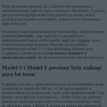
Tesla ma ostatnio problem. To, co kiedyś było przełomowe i
supernowoczesne, stało się znane, opatrzone i nieciekawe. Z pozycji
gracza wywracającego stolik Tesla przeszła na obronę swoich
pozycji przed naporem aut chińskich, jednak robi to zadziwiająco
mało skutecznie.
W ostatnich latach doczekaliśmy się tylko jednego, niezbyt udanego
modelu
Cybertruck
– jego sprzedaż po początkowym
zainteresowaniu bardzo szybko spadła, nigdy nie osiągając nawet
ćwierci planowanego poziomu. Pojawiły się dwa liftingi
bestsellerowych modeli 3 i Y, oba zmieniające niewiele poza
wyglądem, a niedawno też
wersje bazowe Standard w
atrakcyjnych cenach
, ale i tu nowości za bardzo nie uświadczymy.
Model S i Model Y powinny były zniknąć
parę lat temu
Z jakiegoś powodu w gamie utrzymywano dwa horrendalnie drogie
samochody w cenach ok. 500 tys. zł. Ich łączna sprzedaż w
ostatnich latach nie przekraczała 3 proc. całej sprzedaży marki Tesla.
Istniały raczej głównie wizerunkowo – Model S jako ten pierwszy
popularny samochód marki, który rzeczywiście wyniósł ją z niszy
do głównego nurtu, a Model X pewnie za sprawą niecodziennych