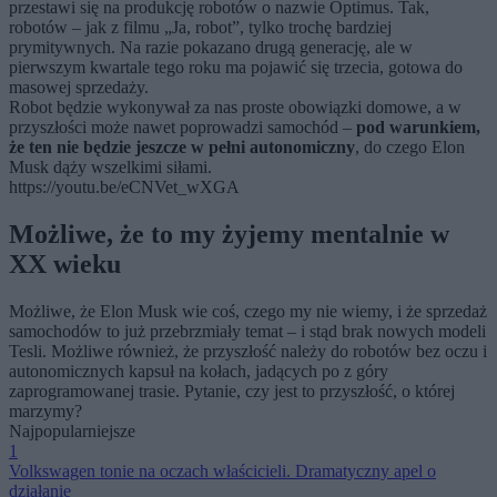
przestawi się na produkcję robotów o nazwie Optimus. Tak,
robotów – jak z filmu „Ja, robot”, tylko trochę bardziej
prymitywnych. Na razie pokazano drugą generację, ale w
pierwszym kwartale tego roku ma pojawić się trzecia, gotowa do
masowej sprzedaży.
Robot będzie wykonywał za nas proste obowiązki domowe, a w
przyszłości może nawet poprowadzi samochód –
pod warunkiem,
że ten nie będzie jeszcze w pełni autonomiczny
, do czego Elon
Musk dąży wszelkimi siłami.
https://youtu.be/eCNVet_wXGA
Możliwe, że to my żyjemy mentalnie w
XX wieku
Możliwe, że Elon Musk wie coś, czego my nie wiemy, i że sprzedaż
samochodów to już przebrzmiały temat – i stąd brak nowych modeli
Tesli. Możliwe również, że przyszłość należy do robotów bez oczu i
autonomicznych kapsuł na kołach, jadących po z góry
zaprogramowanej trasie. Pytanie, czy jest to przyszłość, o której
marzymy?
Najpopularniejsze
1
Volkswagen tonie na oczach właścicieli. Dramatyczny apel o
działanie