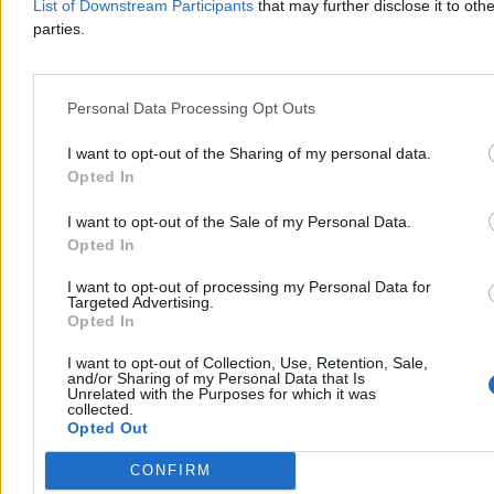
List of Downstream Participants
that may further disclose it to othe
parties.
Noga z gazu zawsze, ale dziś szczególnie. Rusza
Personal Data Processing Opt Outs
duża policyjna akcja
I want to opt-out of the Sharing of my personal data.
Opted In
Kierowcy powinni dziś szczególnie uważać na prędkościomierz. W
piątek 7 sierpnia policja przeprowadzi w całej Polsce akcję
„Prędkość”. Na drogach pojawi się więcej patroli, radiowozów z
I want to opt-out of the Sale of my Personal Data.
wideorejestratorami i funkcjonariuszy z grup Speed. Kontrole mają
Opted In
koncentrować się na zbyt szybkiej jeździe, ale mandat może grozić
także za inne wykroczenia zauważone przez policjantów.
I want to opt-out of processing my Personal Data for
Targeted Advertising.
Opted In
Piotr Rodzik
I want to opt-out of Collection, Use, Retention, Sale,
and/or Sharing of my Personal Data that Is
07.08.2026
Unrelated with the Purposes for which it was
3 min
collected.
Reklama
Opted Out
Reklama
CONFIRM