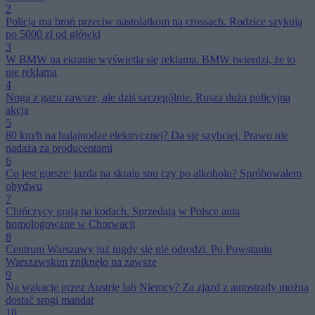
2
Policja ma broń przeciw nastolatkom na crossach. Rodzice szykują
po 5000 zł od główki
3
W BMW na ekranie wyświetla się reklama. BMW twierdzi, że to
nie reklama
4
Noga z gazu zawsze, ale dziś szczególnie. Rusza duża policyjna
akcja
5
80 km/h na hulajnodze elektrycznej? Da się szybciej. Prawo nie
nadąża za producentami
6
Co jest gorsze: jazda na skraju snu czy po alkoholu? Spróbowałem
obydwu
7
Chińczycy grają na kodach. Sprzedają w Polsce auta
homologowane w Chorwacji
8
Centrum Warszawy już nigdy się nie odrodzi. Po Powstaniu
Warszawskim zniknęło na zawsze
9
Na wakacje przez Austrię lub Niemcy? Za zjazd z autostrady można
dostać srogi mandat
10