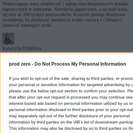
Volskwagena, tracą cierpliwość i żądają natychmiastowych działań
naprawczych w koncernie. Niemiecki gigant tonie, a na szali ważą
się losy aż 100 tysięcy pracowników. Koncern planuje drastyczne
zwolnienia, by przetrwać morderczą wojnę cenową z Chinami i
uratować topniejące zyski.
Katarzyna Dybińska
07.08.2026
3 min
prod zero -
Do Not Process My Personal Information
Moto
If you wish to opt-out of the sale, sharing to third parties, or proce
your personal or sensitive information for targeted advertising by 
please use the below opt-out section to confirm your selection. Pl
that after your opt-out request is processed you may continue see
interest-based ads based on personal information utilized by us or
personal information disclosed to third parties prior to your opt-ou
may separately opt-out of the further disclosure of your personal
information by third parties on the IAB’s list of downstream partici
This information may also be disclosed by us to third parties on t