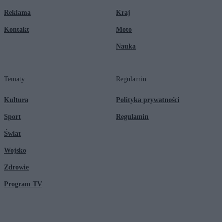
Reklama
Kraj
Kontakt
Moto
Nauka
Tematy
Regulamin
Kultura
Polityka prywatności
Sport
Regulamin
Świat
Wojsko
Zdrowie
Program TV
© 2026 Kanał Zero Spółka Akcyjna