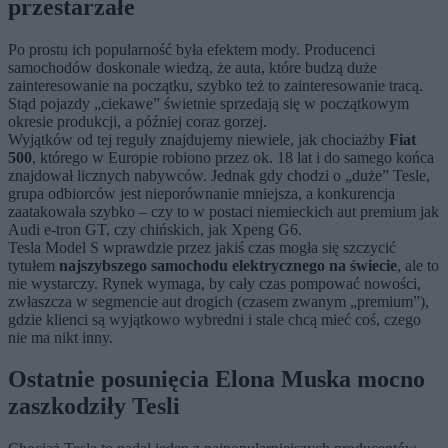
przestarzałe
Po prostu ich popularność była efektem mody. Producenci
samochodów doskonale wiedzą, że auta, które budzą duże
zainteresowanie na początku, szybko też to zainteresowanie tracą.
Stąd pojazdy „ciekawe” świetnie sprzedają się w początkowym
okresie produkcji, a później coraz gorzej.
Wyjątków od tej reguły znajdujemy niewiele, jak chociażby
Fiat
500
, którego w Europie robiono przez ok. 18 lat i do samego końca
znajdował licznych nabywców. Jednak gdy chodzi o „duże” Tesle,
grupa odbiorców jest nieporównanie mniejsza, a konkurencja
zaatakowała szybko – czy to w postaci niemieckich aut premium jak
Audi e-tron GT, czy chińskich, jak Xpeng G6.
Tesla Model S wprawdzie przez jakiś czas mogła się szczycić
tytułem
najszybszego samochodu elektrycznego na świecie
, ale to
nie wystarczy. Rynek wymaga, by cały czas pompować nowości,
zwłaszcza w segmencie aut drogich (czasem zwanym „premium”),
gdzie klienci są wyjątkowo wybredni i stale chcą mieć coś, czego
nie ma nikt inny.
Ostatnie posunięcia Elona Muska mocno
zaszkodziły Tesli