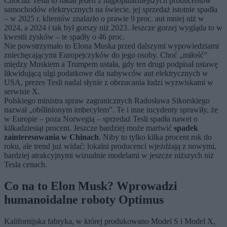
Chociaż Tesla to nadal jeden z najpopularniejszych producentów
samochodów elektrycznych na świecie, jej sprzedaż istotnie spadła
– w 2025 r. klientów znalazło o prawie 9 proc. aut mniej niż w
2024, a 2024 i tak był gorszy niż 2023. Jeszcze gorzej wygląda to w
kwestii zysków – te spadły o 46 proc.
Nie powstrzymało to Elona Muska przed dalszymi wypowiedziami
zniechęcającymi Europejczyków do jego osoby. Choć „miłość”
między Muskiem a Trumpem ustała, gdy ten drugi podpisał ustawę
likwidującą ulgi podatkowe dla nabywców aut elektrycznych w
USA, prezes Tesli nadal słynie z obrzucania ludzi wyzwiskami w
serwisie X.
Polskiego ministra spraw zagranicznych Radosława Sikorskiego
nazwał „obślinionym imbecylem”. Te i inne incydenty sprawiły, że
w Europie – poza Norwegią – sprzedaż Tesli spadła nawet o
kilkadziesiąt procent. Jeszcze bardziej może martwić
spadek
zainteresowania w Chinach
. Niby to tylko kilka procent rok do
roku, ale trend już widać: lokalni producenci wjeżdżają z nowymi,
bardziej atrakcyjnymi wizualnie modelami w jeszcze niższych niż
Tesla cenach.
Co na to Elon Musk? Wprowadzi
humanoidalne roboty Optimus
Kalifornijska fabryka, w której produkowano Model S i Model X,