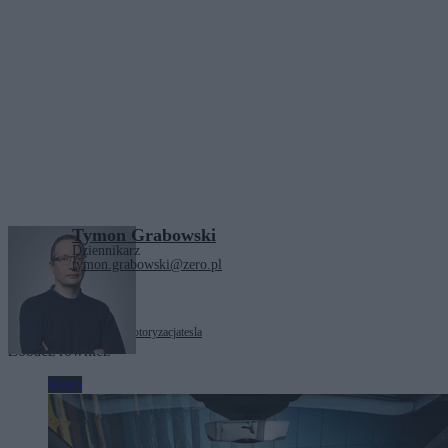
Tymon Grabowski
Dziennikarz
tymon.grabowski@zero.pl
Tagi:
elektromobilność
motoryzacja
tesla
Zobacz również
Moto