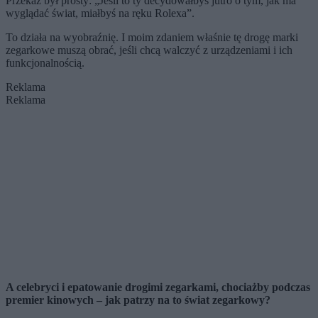
Przekaz był prosty: „Jeśli to ty decydowałbyś jutro o tym, jak ma
wyglądać świat, miałbyś na ręku Rolexa”.
To działa na wyobraźnię. I moim zdaniem właśnie tę drogę marki
zegarkowe muszą obrać, jeśli chcą walczyć z urządzeniami i ich
funkcjonalnością.
Reklama
Reklama
A celebryci i epatowanie drogimi zegarkami, chociażby podczas
premier kinowych – jak patrzy na to świat zegarkowy?