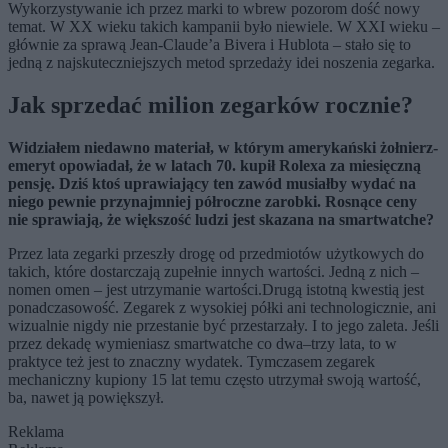
Wykorzystywanie ich przez marki to wbrew pozorom dość nowy
temat. W XX wieku takich kampanii było niewiele. W XXI wieku –
głównie za sprawą Jean-Claude’a Bivera i Hublota – stało się to
jedną z najskuteczniejszych metod sprzedaży idei noszenia zegarka.
Jak sprzedać milion zegarków rocznie?
Widziałem niedawno materiał, w którym amerykański żołnierz-
emeryt opowiadał, że w latach 70. kupił Rolexa za miesięczną
pensję. Dziś ktoś uprawiający ten zawód musiałby wydać na
niego pewnie przynajmniej półroczne zarobki. Rosnące ceny
nie sprawiają, że większość ludzi jest skazana na smartwatche?
Przez lata zegarki przeszły drogę od przedmiotów użytkowych do
takich, które dostarczają zupełnie innych wartości. Jedną z nich –
nomen omen – jest utrzymanie wartości.Drugą istotną kwestią jest
ponadczasowość. Zegarek z wysokiej półki ani technologicznie, ani
wizualnie nigdy nie przestanie być przestarzały. I to jego zaleta. Jeśli
przez dekadę wymieniasz smartwatche co dwa–trzy lata, to w
praktyce też jest to znaczny wydatek. Tymczasem zegarek
mechaniczny kupiony 15 lat temu często utrzymał swoją wartość,
ba, nawet ją powiększył.
Reklama