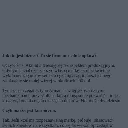
Jaki to jest biznes? To się firmom realnie opłaca?
Oczywiście. Akurat interesuję się też aspektem produkcyjnym.
Gdybym chciał dziś założyć własną markę i zrobić świetnie
wykonany zegarek w serii stu egzemplarzy, to koszt jednego
zamknąłby się mniej więcej w okolicach 200 dol.
Tymczasem zegarek typu Armani – w tej jakości i z tymi
mechanizmami, przy skali, na którą mogą sobie pozwolić – to jest
koszt wykonania rzędu dziesięciu dolarów. No, może dwudziestu.
Czyli marża jest kosmiczna.
Tak. Jeśli ktoś ma rozpoznawalną markę, próbuje „skasować”
swoich klientów na wszystkim, co się da wokół. Sprzedaje w