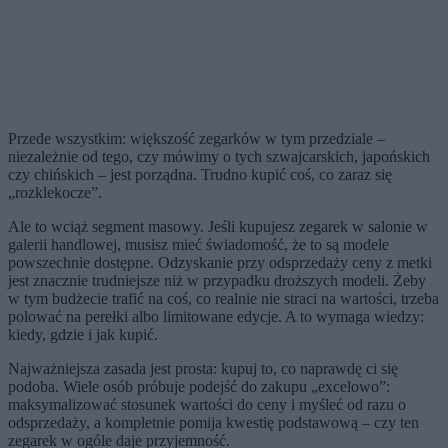
Przede wszystkim: większość zegarków w tym przedziale –
niezależnie od tego, czy mówimy o tych szwajcarskich, japońskich
czy chińskich – jest porządna. Trudno kupić coś, co zaraz się
„rozklekocze”.
Ale to wciąż segment masowy. Jeśli kupujesz zegarek w salonie w
galerii handlowej, musisz mieć świadomość, że to są modele
powszechnie dostępne. Odzyskanie przy odsprzedaży ceny z metki
jest znacznie trudniejsze niż w przypadku droższych modeli. Żeby
w tym budżecie trafić na coś, co realnie nie straci na wartości, trzeba
polować na perełki albo limitowane edycje. A to wymaga wiedzy:
kiedy, gdzie i jak kupić.
Najważniejsza zasada jest prosta: kupuj to, co naprawdę ci się
podoba. Wiele osób próbuje podejść do zakupu „excelowo”:
maksymalizować stosunek wartości do ceny i myśleć od razu o
odsprzedaży, a kompletnie pomija kwestię podstawową – czy ten
zegarek w ogóle daje przyjemność.