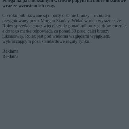
Polega na paradoksalnym wzroście popytu na dobre luksusowe
wraz ze wzrostem ich ceny.
Co roku publikowane są raporty o stanie branży – m.in. ten
przygotowany przez Morgan Stanley. Widać w nich wyraźnie, że
Rolex sprzedaje coraz więcej sztuk: ponad milion zegarków rocznie,
a do tego marka odpowiada za ponad 30 proc. całej branży
luksusowej. Rolex jest pod wieloma względami wyjątkiem,
wykraczającym poza standardowe reguły rynku.
Reklama
Reklama