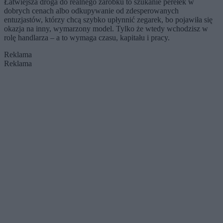
Łatwiejsza droga do realnego zarobku to szukanie perełek w
dobrych cenach albo odkupywanie od zdesperowanych
entuzjastów, którzy chcą szybko upłynnić zegarek, bo pojawiła się
okazja na inny, wymarzony model. Tylko że wtedy wchodzisz w
rolę handlarza – a to wymaga czasu, kapitału i pracy.
Reklama
Reklama