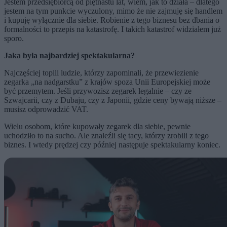
Jestem przedsiębiorcą od piętnastu lat, wiem, jak to działa – dlatego
jestem na tym punkcie wyczulony, mimo że nie zajmuję się handlem
i kupuję wyłącznie dla siebie. Robienie z tego biznesu bez dbania o
formalności to przepis na katastrofę. I takich katastrof widziałem już
sporo.
Jaka była najbardziej spektakularna?
Najczęściej topili ludzie, którzy zapominali, że przewiezienie
zegarka „na nadgarstku” z krajów spoza Unii Europejskiej może
być przemytem. Jeśli przywozisz zegarek legalnie – czy ze
Szwajcarii, czy z Dubaju, czy z Japonii, gdzie ceny bywają niższe –
musisz odprowadzić VAT.
Wielu osobom, które kupowały zegarek dla siebie, pewnie
uchodziło to na sucho. Ale znaleźli się tacy, którzy zrobili z tego
biznes. I wtedy prędzej czy później następuje spektakularny koniec.