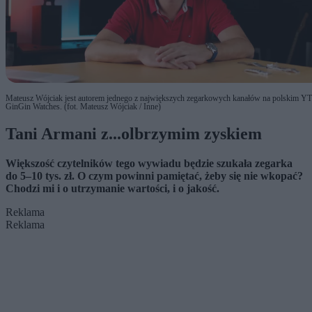
Mateusz Wójciak jest autorem jednego z największych zegarkowych kanałów na polskim YT
GinGin Watches. (fot. Mateusz Wójciak / Inne)
Tani Armani z...olbrzymim zyskiem
Większość czytelników tego wywiadu będzie szukała zegarka
do 5–10 tys. zł. O czym powinni pamiętać, żeby się nie wkopać?
Chodzi mi i o utrzymanie wartości, i o jakość.
Reklama
Reklama