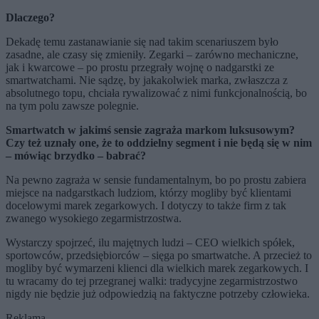
Dlaczego?
Dekadę temu zastanawianie się nad takim scenariuszem było
zasadne, ale czasy się zmieniły. Zegarki – zarówno mechaniczne,
jak i kwarcowe – po prostu przegrały wojnę o nadgarstki ze
smartwatchami. Nie sądzę, by jakakolwiek marka, zwłaszcza z
absolutnego topu, chciała rywalizować z nimi funkcjonalnością, bo
na tym polu zawsze polegnie.
Smartwatch w jakimś sensie zagraża markom luksusowym?
Czy też uznały one, że to oddzielny segment i nie będą się w nim
– mówiąc brzydko – babrać?
Na pewno zagraża w sensie fundamentalnym, bo po prostu zabiera
miejsce na nadgarstkach ludziom, którzy mogliby być klientami
docelowymi marek zegarkowych. I dotyczy to także firm z tak
zwanego wysokiego zegarmistrzostwa.
Wystarczy spojrzeć, ilu majętnych ludzi – CEO wielkich spółek,
sportowców, przedsiębiorców – sięga po smartwatche. A przecież to
mogliby być wymarzeni klienci dla wielkich marek zegarkowych. I
tu wracamy do tej przegranej walki: tradycyjne zegarmistrzostwo
nigdy nie będzie już odpowiedzią na faktyczne potrzeby człowieka.
Reklama