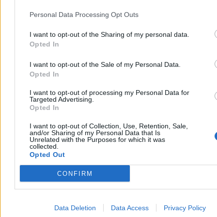
Personal Data Processing Opt Outs
I want to opt-out of the Sharing of my personal data.
Opted In
I want to opt-out of the Sale of my Personal Data.
Opted In
I want to opt-out of processing my Personal Data for
Targeted Advertising.
Opted In
Dlatego jedyną sensowną strategią długoterminową jest rozsądne,
„odpowiedzialne” zarządzanie produkcją i dystrybucją. Na
I want to opt-out of Collection, Use, Retention, Sale,
and/or Sharing of my Personal Data that Is
masówkę w tradycyjnych zegarkach nie ma już miejsca.
Unrelated with the Purposes for which it was
collected.
Skąd się wzięła narracja, że zegarki są inwestycją?
Opted Out
To pokłosie bańki zegarkowej, która urosła w pandemii. Ludzie
CONFIRM
siedzieli w domach, niektórzy nie mieli na co wydawać pieniędzy,
więc część kapitału poszła w dobra „alternatywne”.
Czy zegarki mogą być inwestycją? Mogą – i wiele modeli w
Data Deletion
Data Access
Privacy Policy
tamtym okresie nią było. Ale w pandemii „inwestycją” bywało