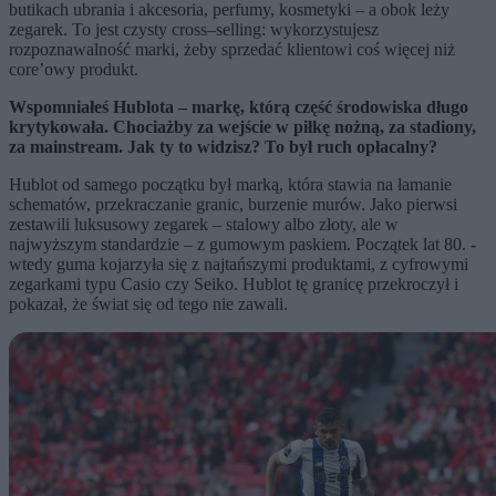
butikach ubrania i akcesoria, perfumy, kosmetyki – a obok leży
zegarek. To jest czysty cross–selling: wykorzystujesz
rozpoznawalność marki, żeby sprzedać klientowi coś więcej niż
core’owy produkt.
Wspomniałeś Hublota – markę, którą część środowiska długo
krytykowała. Chociażby za wejście w piłkę nożną, za stadiony,
za mainstream. Jak ty to widzisz? To był ruch opłacalny?
Hublot od samego początku był marką, która stawia na łamanie
schematów, przekraczanie granic, burzenie murów. Jako pierwsi
zestawili luksusowy zegarek – stalowy albo złoty, ale w
najwyższym standardzie – z gumowym paskiem. Początek lat 80. -
wtedy guma kojarzyła się z najtańszymi produktami, z cyfrowymi
zegarkami typu Casio czy Seiko. Hublot tę granicę przekroczył i
pokazał, że świat się od tego nie zawali.