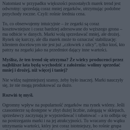
Natomiast w przypadku większości pozostałych marek trend jest
odwrotny: sprzedają coraz mniej zegarków, utrzymując podobne
przychody roczne. Czyli: rośnie średnia cena.
To, co obserwujemy intuicyjnie – że zegarki są coraz
kosztowniejsze i coraz bardziej adresowane do węższego grona –
ma odbicie w danych. Marki wolą sprzedawać mniej, ale drożej.
Rynek się kurczy, ale dla marek może to oznaczać stabilizację:
klientem docelowym nie jest już „człowiek z ulicy”, tylko ktoś, kto
patrzy na zegarki jako na przedmiot dający inne wartości.
Myślisz, że ten trend się utrzyma? Że wielcy producenci przez
najbliższe lata będą wychodzić z założenia: wolimy sprzedać
mniej i drożej, niż więcej i taniej?
Nie widzę najmniejszej szansy, żeby było inaczej. Marki nauczyły
się, że nie mogą produkować za dużo.
Rozwiń tę myśl.
Ogromny wpływ na popularność zegarków ma rynek wtórny. Jeśli
czasomierze są dostępne w zbyt dużej liczbie, zalegają w sklepach,
sprzedawcy zaczynają je wyprzedawać i rabatować – a to odbija się
na postrzeganiu marki i na jej atrakcyjności. Tu wracamy do wątku
utrzymania wartości, który jest coraz istotniejszy, bo rośnie grupa