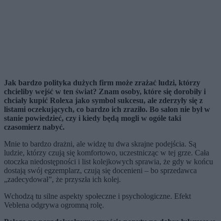
J
ak bardzo polityka dużych firm może zrażać ludzi, którzy
chcieliby wejść w ten świat? Znam osoby, które się dorobiły i
chciały kupić Rolexa jako symbol sukcesu, ale zderzyły się z
listami oczekujących, co bardzo ich zraziło. Bo salon nie był w
stanie powiedzieć, czy i kiedy będą mogli w ogóle taki
czasomierz nabyć.
Mnie to bardzo drażni, ale widzę tu dwa skrajne podejścia. Są
ludzie, którzy czują się komfortowo, uczestnicząc w tej grze. Cała
otoczka niedostępności i list kolejkowych sprawia, że gdy w końcu
dostają swój egzemplarz, czują się docenieni – bo sprzedawca
„zadecydował”, że przyszła ich kolej.
Wchodzą tu silne aspekty społeczne i psychologiczne. Efekt
Veblena odgrywa ogromną rolę.