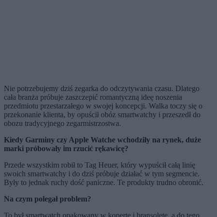
Nie potrzebujemy dziś zegarka do odczytywania czasu. Dlatego
cała branża próbuje zaszczepić romantyczną ideę noszenia
przedmiotu przestarzałego w swojej koncepcji. Walka toczy się o
przekonanie klienta, by opuścił obóz smartwatchy i przeszedł do
obozu tradycyjnego zegarmistrzostwa.
Kiedy Garminy czy Apple Watche wchodziły na rynek, duże
marki próbowały im rzucić rękawicę?
Przede wszystkim robił to Tag Heuer, który wypuścił całą linię
swoich smartwatchy i do dziś próbuje działać w tym segmencie.
Były to jednak ruchy dość paniczne. Te produkty trudno obronić.
Na czym polegał problem?
To był smartwatch opakowany w kopertę i bransoletę, a do tego