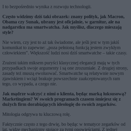
I to bezpośrednio wynika z rozwoju technologii.
Często widzimy dziś taki obrazek: znany polityk, jak Macron,
Obama czy Sunak, ubrany jest oficjalnie, w garnitur, ale na
nadgarstku ma smartwatcha. Jak myślisz, dlaczego mieszają
style?
Nie wiem, czy jest to aż tak świadome, ale jeśli jest w tym jakiś
komunikat to zapewne: „poza pełnioną funkcją jestem zwykłym
człowiekiem”. Większość ludzi nosi dziś smartwatche – takie czasy.
Zrażeni takim miksem puryści klasycznej elegancji mają w tych
przypadkach swoje argumenty i są one zrozumiałe. Z drugiej strony,
zasady też muszą ewoluować. Smartwatche są relatywnie nowym
zjawiskiem i wciąż brakuje powszechnie zaakceptowanych ram
tego, co wypada, a czego nie.
Jak mądrze walczyć z nimi o klienta, będąc marką luksusową?
Marketingiem? W swoich programach czasem śmiejesz się z
dużych firm dorabiających ideologię do swoich zegarków.
Mitologia odgrywa tu kluczową rolę.
Faktycznie często z tego drwię, bo będąc w tematyce zegarków od
lat, widzę mechanizmy stojące za tymi opowieściami. Z jednej