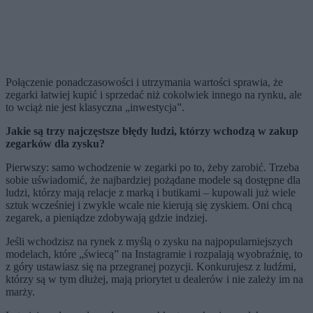
Połączenie ponadczasowości i utrzymania wartości sprawia, że
zegarki łatwiej kupić i sprzedać niż cokolwiek innego na rynku, ale
to wciąż nie jest klasyczna „inwestycja”.
Jakie są trzy najczęstsze błędy ludzi, którzy wchodzą w zakup
zegarków dla zysku?
Pierwszy: samo wchodzenie w zegarki po to, żeby zarobić. Trzeba
sobie uświadomić, że najbardziej pożądane modele są dostępne dla
ludzi, którzy mają relacje z marką i butikami – kupowali już wiele
sztuk wcześniej i zwykle wcale nie kierują się zyskiem. Oni chcą
zegarek, a pieniądze zdobywają gdzie indziej.
Jeśli wchodzisz na rynek z myślą o zysku na najpopularniejszych
modelach, które „świecą” na Instagramie i rozpalają wyobraźnię, to
z góry ustawiasz się na przegranej pozycji. Konkurujesz z ludźmi,
którzy są w tym dłużej, mają priorytet u dealerów i nie zależy im na
marży.