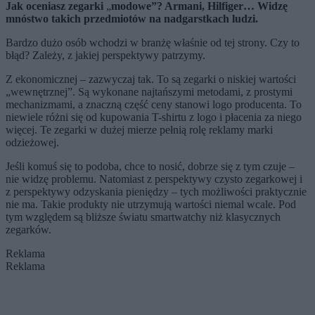
Jak oceniasz zegarki
„
modowe”? Armani, Hilfiger… Widzę
mnóstwo takich przedmiotów na nadgarstkach ludzi.
Bardzo dużo osób wchodzi w branżę właśnie od tej strony. Czy to
błąd? Zależy, z jakiej perspektywy patrzymy.
Z ekonomicznej – zazwyczaj tak. To są zegarki o niskiej wartości
„wewnętrznej”. Są wykonane najtańszymi metodami, z prostymi
mechanizmami, a znaczną część ceny stanowi logo producenta. To
niewiele różni się od kupowania T-shirtu z logo i płacenia za niego
więcej. Te zegarki w dużej mierze pełnią rolę reklamy marki
odzieżowej.
Jeśli komuś się to podoba, chce to nosić, dobrze się z tym czuje –
nie widzę problemu. Natomiast z perspektywy czysto zegarkowej i
z perspektywy odzyskania pieniędzy – tych możliwości praktycznie
nie ma. Takie produkty nie utrzymują wartości niemal wcale. Pod
tym względem są bliższe światu smartwatchy niż klasycznych
zegarków.
Reklama
Reklama