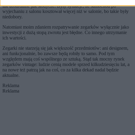
wszystko: materiały budowlane, retro gry, samochody, nawet rzeczy
tak absurdalne jak słodycze. Były sytuacje, że samochód po
wyjechaniu z salonu kosztował więcej niż w salonie, bo takie były
niedobory.
Natomiast moim zdaniem rozpatrywanie zegarków wyłącznie jako
inwestycji z dużą stopą zwrotu jest błędne. Co innego utrzymanie
ich wartości.
Zegarki nie starzeją się jak większość przedmiotów: ani designem,
ani funkcjonalnie, bo zawsze będą robiły to samo. Pod tym
względem mają coś wspólnego ze sztuką. Stąd tak mocny rynek
zegarków vintage: ludzie cenią modele sprzed kilkudziesięciu lat, a
na nowe też patrzą jak na coś, co za kilka dekad nadal będzie
aktualne.
Reklama
Reklama