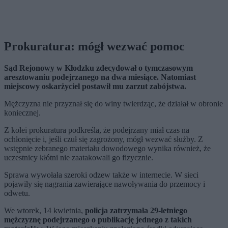
Prokuratura: mógł wezwać pomoc
Sąd Rejonowy w Kłodzku zdecydował o tymczasowym
aresztowaniu podejrzanego na dwa miesiące. Natomiast
miejscowy oskarżyciel postawił mu zarzut zabójstwa.
Mężczyzna nie przyznał się do winy twierdząc, że działał w obronie
koniecznej.
Z kolei prokuratura podkreśla, że podejrzany miał czas na
ochłonięcie i, jeśli czuł się zagrożony, mógł wezwać służby. Z
wstępnie zebranego materiału dowodowego wynika również, że
uczestnicy kłótni nie zaatakowali go fizycznie.
Sprawa wywołała szeroki odzew także w internecie. W sieci
pojawiły się nagrania zawierające nawoływania do przemocy i
odwetu.
We wtorek, 14 kwietnia,
policja zatrzymała 29-letniego
mężczyznę podejrzanego o publikację jednego z takich