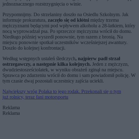
jednoznacznego rozstrzygnięcia o winie.
Przypomnijmy. Do strzelaniny doszło na Osiedlu Szkolnym. Jak
informuje prokuratura,
zaczęło się od kłótni
między trzema
mężczyznami będącymi pod wpływem alkoholu a 28-latkiem, który
nocą wyprowadzał psa. Po sprzeczce mężczyzna wrócił do domu.
Niedługo później wyszedł ponownie, tym razem z bronią. Na
miejscu ponownie spotkał uczestników wcześniejszej awantury.
Doszło do kolejnej konfrontacji.
Według wstępnych ustaleń śledczych
, najpierw padł strzał
ostrzegawczy, a następnie kilka kolejnych.
Jeden z mężczyzn,
dwudziestosześciolatek, w wyniku obrażeń zginął na miejscu.
Sprawca po zdarzeniu wrócił do domu i sam powiadomił policję. W
tym czasie dwaj pozostali uczestnicy zajścia uciekli.
Największy wróg Polaka to jego rodak. Przekonali się o tym
już rolnicy, teraz fani motorsportu
Reklama
Reklama