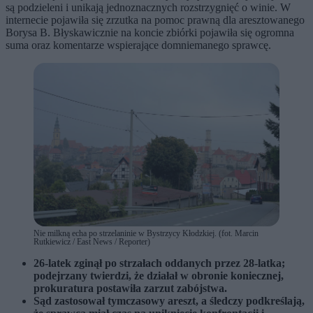
są podzieleni i unikają jednoznacznych rozstrzygnięć o winie. W
internecie pojawiła się zrzutka na pomoc prawną dla aresztowanego
Borysa B. Błyskawicznie na koncie zbiórki pojawiła się ogromna
suma oraz komentarze wspierające domniemanego sprawcę.
Nie milkną echa po strzelaninie w Bystrzycy Kłodzkiej. (fot. Marcin
Rutkiewicz / East News / Reporter)
26-latek zginął po strzałach oddanych przez 28-latka;
podejrzany twierdzi, że działał w obronie koniecznej,
prokuratura postawiła zarzut zabójstwa.
Sąd zastosował tymczasowy areszt, a śledczy podkreślają,