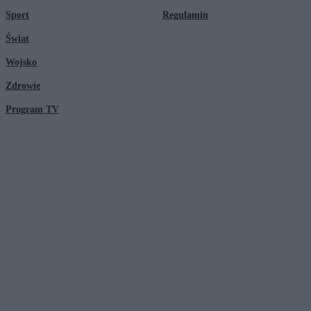
Sport
Regulamin
Świat
Wojsko
Zdrowie
Program TV
© 2026 Kanał Zero Spółka Akcyjna