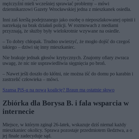
mężczyźni mieli wcześniej sprawiać problemy – mówi
dziennikarzowi Gazety Wrocławskiej jedna z mieszkanek osiedla.
Inni zaś kreślą podejrzanego jako osobę o nieposzlakowanej opinii i
narzekają na brak działań policji. W rozmowach z mediami
przyznają, że służby były wielokrotnie wzywane na osiedle.
– To dobry chłopak. Trudno uwierzyć, że mogło dojść do czegoś
takiego – dziwi się inny mieszkaniec.
Nie brakuje jednak głosów krytycznych. Znajomy ofiary zwraca
uwagę, że nic nie usprawiedliwia sięgnięcia po broń.
– Nawet jeśli doszło do kłótni, nie można iść do domu po karabin i
zastrzelić człowieka – mówi.
Szansa PiS-u na nową koalicję? Braun ma ostatnie słowo
Zbiórka dla Borysa B. i fala wsparcia w
internecie
Miejsce, w którym zginął 26-latek, wskazuje dziś niemal każdy
mieszkaniec okolicy. Sprawa pozostaje przedmiotem śledztwa, a o
jej finale zadecyduje sąd.