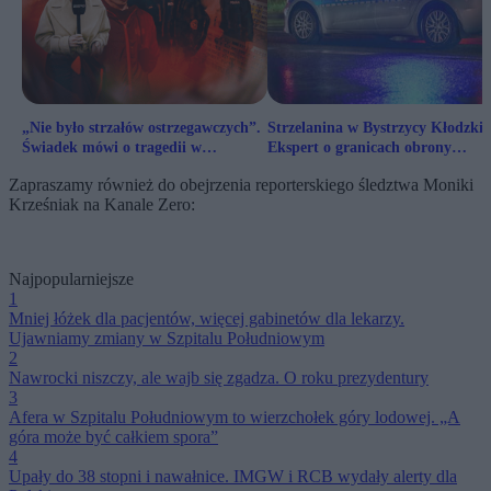
„Nie było strzałów ostrzegawczych”.
Strzelanina w Bystrzycy Kłodzkie
Świadek mówi o tragedii w
Ekspert o granicach obrony
Bystrzycy Kłodzkiej
koniecznej
Zapraszamy również do obejrzenia reporterskiego śledztwa Moniki
Krześniak na Kanale Zero:
Najpopularniejsze
1
Mniej łóżek dla pacjentów, więcej gabinetów dla lekarzy.
Ujawniamy zmiany w Szpitalu Południowym
2
Nawrocki niszczy, ale wajb się zgadza. O roku prezydentury
3
Afera w Szpitalu Południowym to wierzchołek góry lodowej. „A
góra może być całkiem spora”
4
Upały do 38 stopni i nawałnice. IMGW i RCB wydały alerty dla