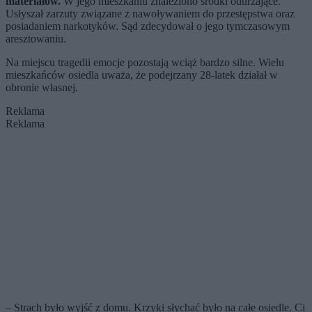
materiałów.
W jego mieszkaniu znaleziono środki odurzające.
Usłyszał zarzuty związane z nawoływaniem do przestępstwa oraz
posiadaniem narkotyków. Sąd zdecydował o jego tymczasowym
aresztowaniu.
Na miejscu tragedii emocje pozostają wciąż bardzo silne. Wielu
mieszkańców osiedla uważa, że podejrzany 28-latek działał w
obronie własnej.
Reklama
Reklama
– Strach było wyjść z domu. Krzyki słychać było na całe osiedle. Ci