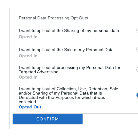
Kraj
Personal Data Processing Opt Outs
I want to opt-out of the Sharing of my personal data.
Opted In
I want to opt-out of the Sale of my Personal Data.
Opted In
I want to opt-out of processing my Personal Data for
Targeted Advertising.
Opted In
I want to opt-out of Collection, Use, Retention, Sale,
and/or Sharing of my Personal Data that Is
Unrelated with the Purposes for which it was
Dwaj chłopcy wyciągnięci ze zbiornika ppoż. w
collected.
Szczecinie. Udana reanimacja
Opted Out
W sobotę po godz. 14 w Szczecinie dwóch chłopców w wieku 9 i
CONFIRM
11 lat wpadło do zbiornika przeciwpożarowego na terenie SP 18.
Wyciągnęli ich przypadkowi przechodnie, a strażacy i ratownicy
medyczni przywrócili obu chłopcom czynności życiowe. Policja