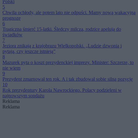
Polski
5
Chwila ochłody, ale potem lato nie odpuści. Mamy nową wakacyjną
prognozę
6
Tragiczna śmierć 15-latki. Śledczy milczą, rodzice apelują do
świadków
7
Jeziora znikają z krajobrazu Wielkopolski. „Ludzie dzwonią i
pytają, czy jeszcze istnieją”
8
Mazurek pyta o koszt prezydenckiej imprezy. Minister: Szczerze, to
nie wiem
9
Prezydent zmarnował ten rok. A i tak zbudował sobie silną pozycję
10
Rok prezydentury Karola Nawrockiego. Polacy podzieleni w
najnowszym sondażu
Reklama
Reklama