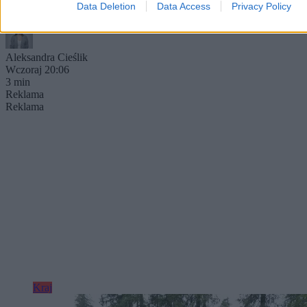
bada okoliczności zdarzenia pod nadzorem prokuratury.
Data Deletion
Data Access
Privacy Policy
Aleksandra Cieślik
Wczoraj 20:06
3 min
Reklama
Reklama
Kraj