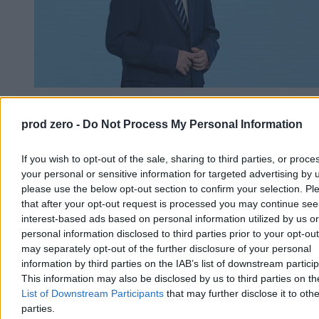
Morawiecki zakłada partię, a nadal go nie
prod zero -
Do Not Process My Personal Information
wyrzucili. Karski: Liczyliśmy na opamiętanie
Choć Mateusz Morawiecki już zapowiedział, że najpóźniej do 15
If you wish to opt-out of the sale, sharing to third parties, or proce
października powoła nową partię, nadal pozostaje on formalnie
your personal or sensitive information for targeted advertising by 
członkiem Prawa i Sprawiedliwości. To samo dotyczy
please use the below opt-out section to confirm your selection. Pl
kilkudziesięciu stronników byłego premiera. Ale już niedługo. – Dla
that after your opt-out request is processed you may continue see
wielu z nas ważne jest, żeby rozstać się w zgodzie i z klasą – mówi
Zero.pl prof. Karol Karski, rzecznik dyscyplinarny PiS.
interest-based ads based on personal information utilized by us or
personal information disclosed to third parties prior to your opt-ou
may separately opt-out of the further disclosure of your personal
information by third parties on the IAB’s list of downstream partici
Kasjan Owsianko
This information may also be disclosed by us to third parties on t
Dzisiaj 06:01
List of Downstream Participants
that may further disclose it to othe
18 min
parties.