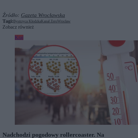
Źródło:
Gazeta Wrocławska
Tagi:
Bystrzyca Kłodzka
Kanał Zero
Wrocław
Zobacz również
Kraj
Nadchodzi pogodowy rollercoaster. Na