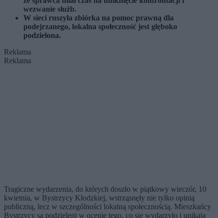
że sprawca miał czas na uniknięcie konfrontacji i
wezwanie służb.
W sieci ruszyła zbiórka na pomoc prawną dla
podejrzanego, lokalna społeczność jest głęboko
podzielona.
Reklama
Reklama
Tragiczne wydarzenia, do których doszło w piątkowy wieczór, 10
kwietnia, w Bystrzycy Kłodzkiej, wstrząsnęły nie tylko opinią
publiczną, lecz w szczególności lokalną społecznością. Mieszkańcy
Bystrzycy są podzieleni w ocenie tego, co się wydarzyło i unikają