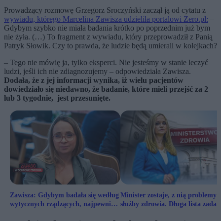
Prowadzący rozmowę Grzegorz Sroczyński zaczął ją od cytatu z
wywiadu, którego Marcelina Zawisza udzieliła portalowi Zero.pl:
–
Gdybym szybko nie miała badania krótko po poprzednim już bym
nie żyła. (…) To fragment z wywiadu, który przeprowadził z Panią
Patryk Słowik. Czy to prawda, że ludzie będą umierali w kolejkach?
– Tego nie mówię ja, tylko eksperci. Nie jesteśmy w stanie leczyć
ludzi, jeśli ich nie zdiagnozujemy – odpowiedziała Zawisza.
Dodała, że z jej informacji wynika, iż wielu pacjentów
dowiedziało się niedawno, że badanie, które mieli przejść za 2
lub 3 tygodnie, jest przesunięte.
Zawisza: Gdybym badała się według
Minister zostaje, z nią problemy
wytycznych rządzących, najpewniej
służby zdrowia. Długa lista zadań
bym już nie żyła