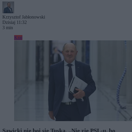
Krzysztof Jabłonowski
Dzisiaj 11:32
3 min
Kraj
Sawicki nie boi się Tuska. „Nie zje PSL-u, bo