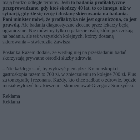
mają bardzo odległe terminy.
Jeśli to badania profilaktyczne
przeprowadzane, gdy ktoś skończy 40 lat, to co innego, niż w
sytuacji, gdy źle się czuję i dostanę skierowania na badania.
Pani minister mówi, że profilaktyka nie jest ograniczona, co jest
prawdą.
Ale badania diagnostyczne zlecane przez lekarzy będą
ograniczane. Nie mówimy tylko o pakiecie osób, które już czekają
na badania, ale też wszystkich kolejnych, którzy dostaną
skierowania – stwierdziła Zawisza.
Posłanka Razem dodała, że według niej na przekładaniu badań
skorzystają prywatne ośrodki służby zdrowia.
– Nie każdego stać, by wyłożyć pieniądze. Kolonoskopia i
gastroskopia razem to 700 zł, w znieczuleniu to kolejne 700 zł. Plus
za tomografię i rezonans. Każdy, kto chce zadbać o zdrowie, będzie
musiał wyłożyć to z kieszeni – skomentował Grzegorz Sroczyński.
Reklama
Reklama