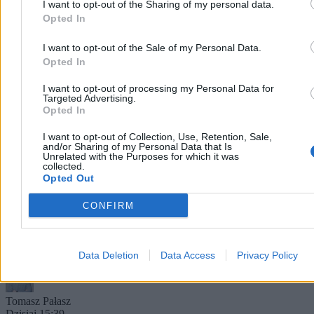
I want to opt-out of the Sharing of my personal data.
Opted In
I want to opt-out of the Sale of my Personal Data.
Opted In
I want to opt-out of processing my Personal Data for
Targeted Advertising.
Opted In
I want to opt-out of Collection, Use, Retention, Sale,
and/or Sharing of my Personal Data that Is
Kierowca autobusu przyszedł do pracy w
Unrelated with the Purposes for which it was
collected.
spódnicy. ZTM go ukarał
Opted Out
Pan Darek, 50-letni kierowca warszawskiego autobusu, w upalny
CONFIRM
dzień założył do pracy spódnicę zamiast regulaminowych spodni.
Pasażerowie warszawskiej linii 213 kibicowali mu i gratulowali
odwagi. Inaczej zareagował ZTM – po kontroli inspektorów
kierowca dostał karę za niezgodny z regulaminem strój.
Data Deletion
Data Access
Privacy Policy
Tomasz Pałasz
Dzisiaj 15:39