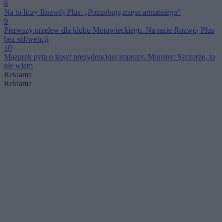
8
Na to liczy Rozwój Plus. „Potrzebują mięsa armatniego”
9
Pierwszy przelew dla klubu Morawieckiego. Na razie Rozwój Plus
bez subwencji
10
Mazurek pyta o koszt prezydenckiej imprezy. Minister: Szczerze, to
nie wiem
Reklama
Reklama