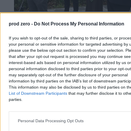
800+ to za mało. Rozwój Plus Morawieckiego
prod zero -
Do Not Process My Personal Information
mówi o ponad 3 tysiącach
If you wish to opt-out of the sale, sharing to third parties, or proce
Politycy klubu Rozwój Plus przedstawili propozycje mające
zatrzymać kryzys demograficzny w Polsce. Wśród pomysłów
your personal or sensitive information for targeted advertising by 
znalazły się pensja rodzicielska dla opiekunów małych dzieci oraz
please use the below opt-out section to confirm your selection. Pl
emerytalna składka rodzinna, która ma rekompensować rodzicom
that after your opt-out request is processed you may continue see
niższe świadczenia emerytalne wynikające z macierzyństwa.
interest-based ads based on personal information utilized by us or
personal information disclosed to third parties prior to your opt-ou
may separately opt-out of the further disclosure of your personal
information by third parties on the IAB’s list of downstream partici
Tomasz Pałasz
This information may also be disclosed by us to third parties on t
Dzisiaj 17:23
4 min
List of Downstream Participants
that may further disclose it to othe
parties.
Kraj
Personal Data Processing Opt Outs