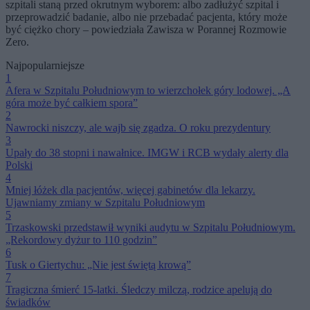
szpitali staną przed okrutnym wyborem: albo zadłużyć szpital i
przeprowadzić badanie, albo nie przebadać pacjenta, który może
być ciężko chory – powiedziała Zawisza w Porannej Rozmowie
Zero.
Najpopularniejsze
1
Afera w Szpitalu Południowym to wierzchołek góry lodowej. „A
góra może być całkiem spora”
2
Nawrocki niszczy, ale wajb się zgadza. O roku prezydentury
3
Upały do 38 stopni i nawałnice. IMGW i RCB wydały alerty dla
Polski
4
Mniej łóżek dla pacjentów, więcej gabinetów dla lekarzy.
Ujawniamy zmiany w Szpitalu Południowym
5
Trzaskowski przedstawił wyniki audytu w Szpitalu Południowym.
„Rekordowy dyżur to 110 godzin”
6
Tusk o Giertychu: „Nie jest świętą krową”
7
Tragiczna śmierć 15-latki. Śledczy milczą, rodzice apelują do
świadków