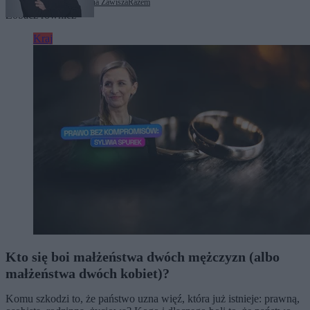
Tagi:
Kanał Zero
Marcelina Zawisza
Razem
Zobacz również
Kraj
Kto się boi małżeństwa dwóch mężczyzn (albo
małżeństwa dwóch kobiet)?
Komu szkodzi to, że państwo uzna więź, która już istnieje: prawną,