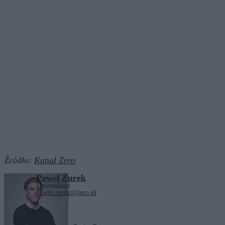
Źródło:
Kanał Zero
Paweł Żurek
Dziennikarz
pawel.zurek@zero.pl