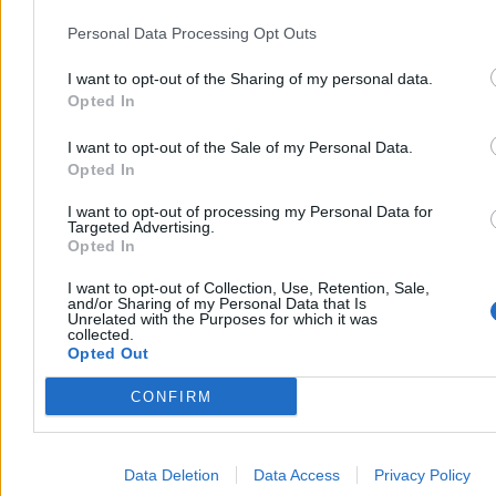
znanej metody medycznej. Afereza terapeutyczna, dotąd stosowana
głównie w chorobach układu krążenia i autoimmunologicznych,
Personal Data Processing Opt Outs
może skutecznie filtrować z ludzkiej krwi mikroplastik oraz
toksyczne związki PFAS.
I want to opt-out of the Sharing of my personal data.
Opted In
I want to opt-out of the Sale of my Personal Data.
Tomasz Pałasz
Opted In
04.08.2026
3 min
I want to opt-out of processing my Personal Data for
Targeted Advertising.
Zdrowie
Opted In
I want to opt-out of Collection, Use, Retention, Sale,
and/or Sharing of my Personal Data that Is
Unrelated with the Purposes for which it was
collected.
Opted Out
CONFIRM
Data Deletion
Data Access
Privacy Policy