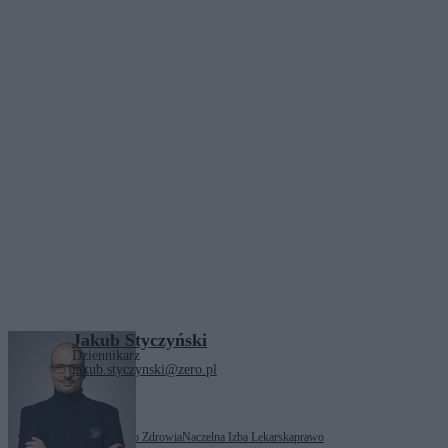
Jakub Styczyński
Dziennikarz
jakub.styczynski@zero.pl
Tagi:
lekarze
Ministerstwo Zdrowia
Naczelna Izba Lekarska
prawo