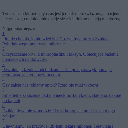
Tymczasem kłopot cały czas jest jednak nierozwiązany, a pacjenci
nie wiedzą, co dokładnie dzieje się z ich dokumentacją medyczną.
Najpopularniejsze
1
„Jo nie chcioła, jo nie wiedzioła”, czyli była prezes Szpitala
Południowego przerwała milczenie
2
Oczyszczanie krwi z mikroplastiku i toksyn. Obiecujące badania
niemieckich naukowców
3
Powolne jedzenie a odchudzanie. Ten prosty nawyk pomaga
regulować apetyt i poziom cukru
4
Czy zaleją nas reklamy aptek? Rząd nie miał wyboru
5
Śmiertelne zakażenie nad niemieckim Bałtykiem. Bakteria atakuje
po kąpieli
6
Dzikie pływanie w modzie. Rzeki kuszą, ale po deszczu mogą
zabijać
7
Ujawniamy, jak pracował 28-letni lekarz milioner. Telewizja i