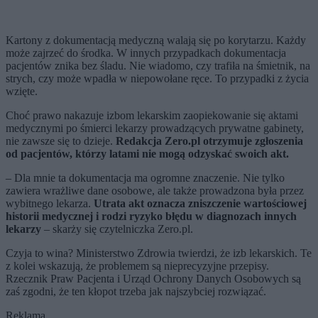
Kartony z dokumentacją medyczną walają się po korytarzu. Każdy
może zajrzeć do środka. W innych przypadkach dokumentacja
pacjentów znika bez śladu. Nie wiadomo, czy trafiła na śmietnik, na
strych, czy może wpadła w niepowołane ręce. To przypadki z życia
wzięte.
Choć prawo nakazuje izbom lekarskim zaopiekowanie się aktami
medycznymi po śmierci lekarzy prowadzących prywatne gabinety,
nie zawsze się to dzieje.
Redakcja Zero.pl otrzymuje zgłoszenia
od pacjentów, którzy latami nie mogą odzyskać swoich akt.
– Dla mnie ta dokumentacja ma ogromne znaczenie. Nie tylko
zawiera wrażliwe dane osobowe, ale także prowadzona była przez
wybitnego lekarza.
Utrata akt oznacza zniszczenie wartościowej
historii medycznej i rodzi ryzyko błędu w diagnozach innych
lekarzy
– skarży się czytelniczka Zero.pl.
Czyja to wina? Ministerstwo Zdrowia twierdzi, że izb lekarskich. Te
z kolei wskazują, że problemem są nieprecyzyjne przepisy.
Rzecznik Praw Pacjenta i Urząd Ochrony Danych Osobowych są
zaś zgodni, że ten kłopot trzeba jak najszybciej rozwiązać.
Reklama