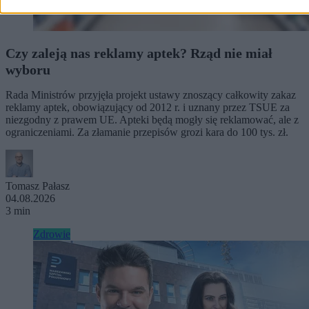
Czy zaleją nas reklamy aptek? Rząd nie miał
wyboru
Rada Ministrów przyjęła projekt ustawy znoszący całkowity zakaz
reklamy aptek, obowiązujący od 2012 r. i uznany przez TSUE za
niezgodny z prawem UE. Apteki będą mogły się reklamować, ale z
ograniczeniami. Za złamanie przepisów grozi kara do 100 tys. zł.
Tomasz Pałasz
04.08.2026
3 min
Zdrowie