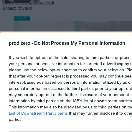
Urząd Ochrony Danych Osobowych
Zobacz również
Zdrowie
prod zero -
Do Not Process My Personal Information
If you wish to opt-out of the sale, sharing to third parties, or proce
your personal or sensitive information for targeted advertising by 
please use the below opt-out section to confirm your selection. Pl
that after your opt-out request is processed you may continue see
interest-based ads based on personal information utilized by us or
personal information disclosed to third parties prior to your opt-ou
may separately opt-out of the further disclosure of your personal
information by third parties on the IAB’s list of downstream partici
This information may also be disclosed by us to third parties on t
Oczyszczanie krwi z mikroplastiku i toksyn.
List of Downstream Participants
that may further disclose it to othe
Obiecujące badania niemieckich naukowców
parties.
Naukowcy z uczelni w Dreźnie natrafili na nowe zastosowanie