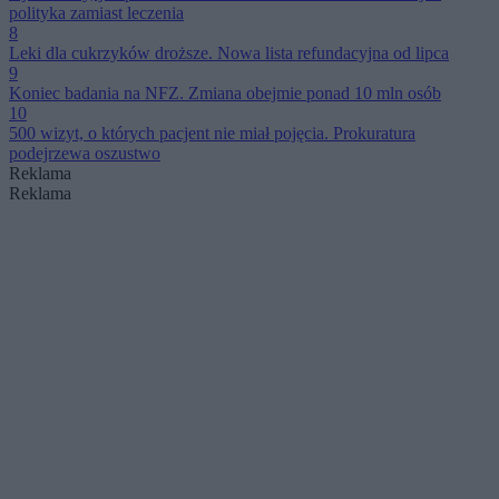
polityka zamiast leczenia
8
Leki dla cukrzyków droższe. Nowa lista refundacyjna od lipca
9
Koniec badania na NFZ. Zmiana obejmie ponad 10 mln osób
10
500 wizyt, o których pacjent nie miał pojęcia. Prokuratura
podejrzewa oszustwo
Reklama
Reklama