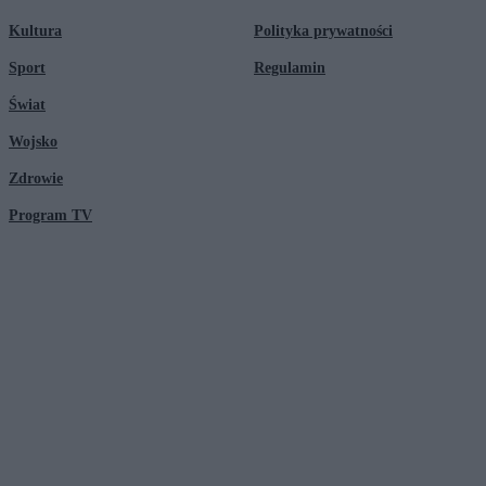
Kultura
Polityka prywatności
Sport
Regulamin
Świat
Wojsko
Zdrowie
Program TV
© 2026 Kanał Zero Spółka Akcyjna