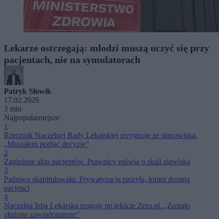
Lekarze ostrzegają: młodzi muszą uczyć się przy
pacjentach, nie na symulatorach
Patryk Słowik
17.02.2026
3 min
Najpopularniejsze
1
Rzecznik Naczelnej Rady Lekarskiej rezygnuje ze stanowiska.
„Musiałem podjąć decyzję”
2
Zaginione akta pacjentów. Prawnicy mówią o skali zjawiska
3
Państwo skapitulowało. Prywatyzacja ruszyła, łomot dostają
pacjenci
4
Naczelna Izba Lekarska reaguje po tekście Zero.pl. „Zostało
złożone zawiadomienie”