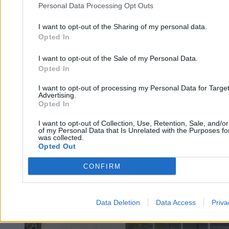
lekarzy
Personal Data Processing Opt Outs
I want to opt-out of the Sharing of my personal data.
Opted In
Tomasz Pałasz
23.03.2026
4 min
I want to opt-out of the Sale of my Personal Data.
Opted In
Zdrowie
I want to opt-out of processing my Personal Data for Targe
Advertising.
Opted In
I want to opt-out of Collection, Use, Retention, Sale, and/o
of my Personal Data that Is Unrelated with the Purposes for
was collected.
Opted Out
CONFIRM
Data Deletion
Data Access
Priva