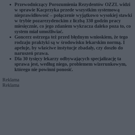
Przewodniczący Porozumienia Rezydentów OZZL widzi
w sprawie Kacprzyka przede wszystkim systemową
nieprawidłowość – połączenie wyjątkowo wysokiej stawki
w trybie pozarezydenckim z liczbą 330 godzin pracy
miesięcznie, co jego zdaniem wykracza daleko poza to, co
system miał umożliwiać.
Goncerz ostrzega też przed błędnym wnioskiem, że tego
rodzaju praktyki są w środowisku lekarskim normą. I
apeluje, by właściwe instytucje zbadały, czy doszło do
naruszeń prawa.
Dla 30 tysięcy lekarzy odbywających specjalizację ta
sprawa jest, według niego, problemem wizerunkowym,
którego nie powinni ponosić.
Reklama
Reklama