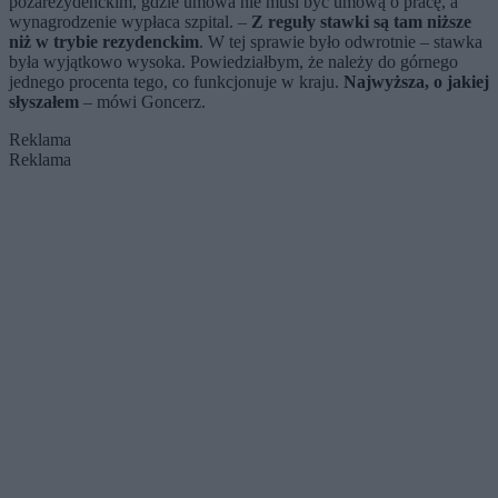
pozarezydenckim, gdzie umowa nie musi być umową o pracę, a
wynagrodzenie wypłaca szpital. –
Z reguły stawki są tam niższe
niż w trybie rezydenckim
. W tej sprawie było odwrotnie – stawka
była wyjątkowo wysoka. Powiedziałbym, że należy do górnego
jednego procenta tego, co funkcjonuje w kraju.
Najwyższa, o jakiej
słyszałem
– mówi Goncerz.
Reklama
Reklama