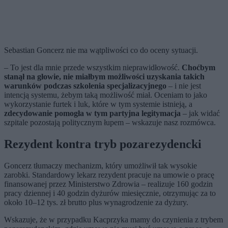
Sebastian Goncerz nie ma wątpliwości co do oceny sytuacji.
– To jest dla mnie przede wszystkim nieprawidłowość.
Choćbym
stanął na głowie, nie miałbym możliwości uzyskania takich
warunków podczas szkolenia specjalizacyjnego
– i nie jest
intencją systemu, żebym taką możliwość miał. Oceniam to jako
wykorzystanie furtek i luk, które w tym systemie istnieją, a
zdecydowanie pomogła w tym partyjna legitymacja
– jak widać
szpitale pozostają politycznym łupem – wskazuje nasz rozmówca.
Rezydent kontra tryb pozarezydencki
Goncerz tłumaczy mechanizm, który umożliwił tak wysokie
zarobki. Standardowy lekarz rezydent pracuje na umowie o pracę
finansowanej przez Ministerstwo Zdrowia – realizuje 160 godzin
pracy dziennej i 40 godzin dyżurów miesięcznie, otrzymując za to
około 10–12 tys. zł brutto plus wynagrodzenie za dyżury.
Wskazuje, że w przypadku Kacprzyka mamy do czynienia z trybem