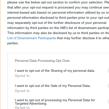
please use the below opt-out section to confirm your selection. Pl
Słodzone napoje będą droższe. Eksperci:
that after your opt-out request is processed you may continue see
Jednorazowa podwyżka to za mało
interest-based ads based on personal information utilized by us or
personal information disclosed to third parties prior to your opt-ou
Resort finansów szykuje mocniejsze uderzenie w słodzone napoje, a
may separately opt-out of the further disclosure of your personal
eksperci medyczni dają projektowi zielone światło. Polskie
information by third parties on the IAB’s list of downstream partici
Towarzystwo Otyłości Dziecięcej apeluje jednak, by stawki opłaty
This information may also be disclosed by us to third parties on t
cukrowej waloryzować co roku, a zebrane pieniądze przeznaczyć
bezpośrednio na systemowe leczenie najmłodszych pacjentów.
List of Downstream Participants
that may further disclose it to othe
parties.
Agnieszka Waś-Turecka
Wczoraj 13:56
Personal Data Processing Opt Outs
4 min
I want to opt-out of the Sharing of my personal data.
Zdrowie
Opted In
I want to opt-out of the Sale of my Personal Data.
Opted In
I want to opt-out of processing my Personal Data for
Targeted Advertising.
Opted In