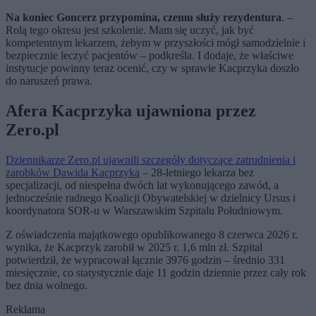
Na koniec Goncerz przypomina, czemu służy rezydentura
. –
Rolą tego okresu jest szkolenie. Mam się uczyć, jak być
kompetentnym lekarzem, żebym w przyszłości mógł samodzielnie i
bezpiecznie leczyć pacjentów – podkreśla. I dodaje, że właściwe
instytucje powinny teraz ocenić, czy w sprawie Kacprzyka doszło
do naruszeń prawa.
Afera Kacprzyka ujawniona przez
Zero.pl
Dziennikarze Zero.pl ujawnili szczegóły dotyczące zatrudnienia i
zarobków Dawida Kacprzyka
– 28-letniego lekarza bez
specjalizacji, od niespełna dwóch lat wykonującego zawód, a
jednocześnie radnego Koalicji Obywatelskiej w dzielnicy Ursus i
koordynatora SOR-u w Warszawskim Szpitalu Południowym.
Z oświadczenia majątkowego opublikowanego 8 czerwca 2026 r.
wynika, że Kacprzyk zarobił w 2025 r. 1,6 mln zł. Szpital
potwierdził, że wypracował łącznie 3976 godzin – średnio 331
miesięcznie, co statystycznie daje 11 godzin dziennie przez cały rok
bez dnia wolnego.
Reklama