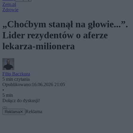
Zero.pl
Zdrowie
„Choćbym stanął na głowie...”.
Lider rezydentów o aferze
lekarza-milionera
Filip Baczkura
5 min czytania
Opublikowano:
16.06.2026 21:05
•
5 min
Dołącz do dyskusji!
Reklama
Reklama
✕