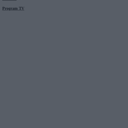
Program TV
© 2026 Kanał Zero Spółka Akcyjna