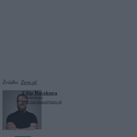
Źródło:
Zero.pl
Filip Baczkura
Dziennikarz
filip.baczkura@zero.pl
Tagi:
lekarze
Warszawa
Zobacz również