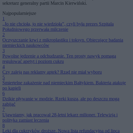
sekretarz generalny partii Marcin Kierwiński.
Najpopularniejsze
1
„Jo nie chcioła, jo nie wiedzioła”, czyli była prezes Szpitala
Południowego przerwała milczenie
2
Oczyszczanie krwi z mikroplastiku i toksyn. Obiecujące badania
niemieckich naukowców
3
Powolne jedzenie a odchudzanie. Ten prosty nawyk pomaga
regulować apetyt i poziom cukru
4
Czy zaleją nas reklamy aptek? Rząd nie miał wyboru
5
Śmiertelne zakażenie nad niemieckim Bałtykiem. Bakteria atakuje
po kąpieli
6
Dzikie pływanie w modzie. Rzeki kuszą, ale po deszczu mogą
zabijać
7
Ujawniamy, jak pracował 28-letni lekarz milioner. Telewizja i
polityka zamiast leczenia
8
Leki dla cukrzyków droższe. Nowa lista refundacyjna od lipca