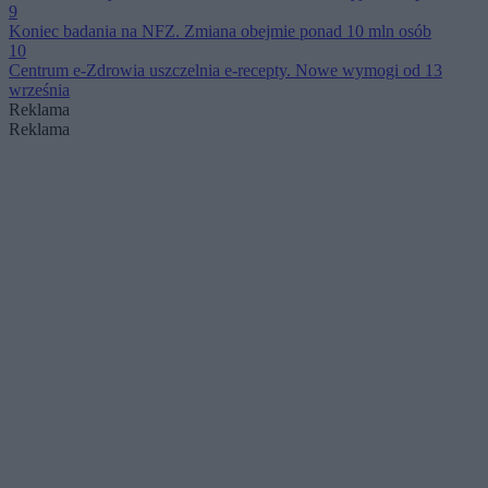
9
Koniec badania na NFZ. Zmiana obejmie ponad 10 mln osób
10
Centrum e-Zdrowia uszczelnia e-recepty. Nowe wymogi od 13
września
Reklama
Reklama