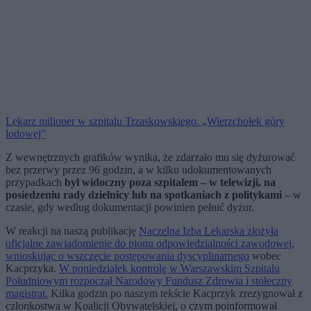
Lekarz milioner w szpitalu Trzaskowskiego. „Wierzchołek góry
lodowej”
Z wewnętrznych grafików wynika, że zdarzało mu się dyżurować
bez przerwy przez 96 godzin, a w kilku udokumentowanych
przypadkach
był widoczny poza szpitalem – w telewizji, na
posiedzeniu rady dzielnicy lub na spotkaniach z politykami
– w
czasie, gdy według dokumentacji powinien pełnić dyżur.
W reakcji na naszą publikację
Naczelna Izba Lekarska złożyła
oficjalne zawiadomienie do pionu odpowiedzialności zawodowej,
wnioskując o wszczęcie postępowania dyscyplinarnego
wobec
Kacprzyka.
W poniedziałek kontrolę w Warszawskim Szpitalu
Południowym rozpoczął Narodowy Fundusz Zdrowia i stołeczny
magistrat.
Kilka godzin po naszym tekście Kacprzyk zrezygnował z
członkostwa w Koalicji Obywatelskiej, o czym poinformował