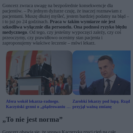
Goncerz zwraca uwagę na bezpośrednie konsekwencje dla
pacjentów. – Po jednym dyżurze czuję, że inaczej rozmawiam z
pacjentami. Muszę dłużej myśleć, jestem bardziej podatny na błąd –
i to już po 24 godzinach.
Praca w takim wymiarze nie jest
szkodliwa wyłącznie dla personelu. Ona podnosi ryzyko błędu
medycznego
. Od tego, czy jesteśmy wypoczęci zależy, czy coś
przeoczymy, czy prawidłowo ocenimy stan pacjenta i
zaproponujemy właściwe leczenie – mówi lekarz.
Afera wokół lekarza-radnego.
Zarobki lekarzy pod lupą. Rząd
Kaczyński grzmi o „plądrowaniu kas
przyjął ważną zmianę
szpitali”
„To nie jest norma”
Goncerz obawia się, że sprawa Kacprzyka rzuci cień na całe