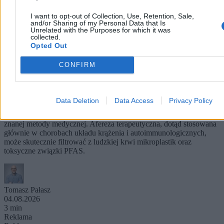
I want to opt-out of Collection, Use, Retention, Sale,
and/or Sharing of my Personal Data that Is
Unrelated with the Purposes for which it was
collected.
Opted Out
CONFIRM
Oczyszczanie krwi z mikroplastiku i toksyn.
Obiecujące badania niemieckich naukowców
Data Deletion
Data Access
Privacy Policy
Naukowcy z uczelni w Dreźnie natrafili na nowe zastosowanie
znanej metody medycznej. Afereza terapeutyczna, dotąd stosowana
głównie w chorobach układu krążenia i autoimmunologicznych,
może skutecznie filtrować z ludzkiej krwi mikroplastik oraz
toksyczne związki PFAS.
Tomasz Pałasz
04.08.2026
3 min
Reklama