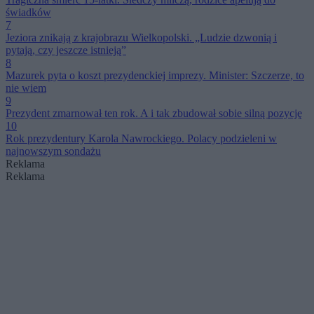
świadków
7
Jeziora znikają z krajobrazu Wielkopolski. „Ludzie dzwonią i
pytają, czy jeszcze istnieją”
8
Mazurek pyta o koszt prezydenckiej imprezy. Minister: Szczerze, to
nie wiem
9
Prezydent zmarnował ten rok. A i tak zbudował sobie silną pozycję
10
Rok prezydentury Karola Nawrockiego. Polacy podzieleni w
najnowszym sondażu
Reklama
Reklama