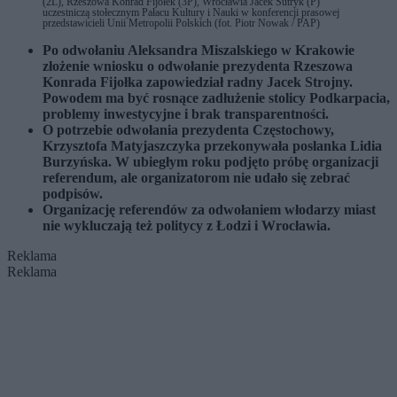
(2L), Rzeszowa Konrad Fijołek (3P), Wrocławia Jacek Sutryk (P)
uczestniczą stołecznym Pałacu Kultury i Nauki w konferencji prasowej
przedstawicieli Unii Metropolii Polskich (fot. Piotr Nowak / PAP)
Po odwołaniu Aleksandra Miszalskiego w Krakowie
złożenie wniosku o odwołanie prezydenta Rzeszowa
Konrada Fijołka zapowiedział radny Jacek Strojny.
Powodem ma być rosnące zadłużenie stolicy Podkarpacia,
problemy inwestycyjne i brak transparentności.
O potrzebie odwołania prezydenta Częstochowy,
Krzysztofa Matyjaszczyka przekonywała posłanka Lidia
Burzyńska. W ubiegłym roku podjęto próbę organizacji
referendum, ale organizatorom nie udało się zebrać
podpisów.
Organizację referendów za odwołaniem włodarzy miast
nie wykluczają też politycy z Łodzi i Wrocławia.
Reklama
Reklama