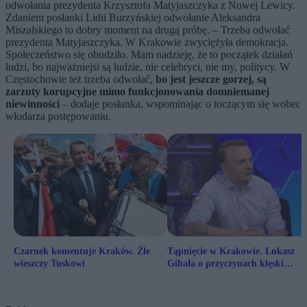
odwołania prezydenta Krzysztofa Matyjaszczyka z Nowej Lewicy.
Zdaniem posłanki Lidii Burzyńskiej odwołanie Aleksandra
Miszalskiego to dobry moment na drugą próbę. – Trzeba odwołać
prezydenta Matyjaszczyka. W Krakowie zwyciężyła demokracja.
Społeczeństwo się obudziło. Mam nadzieję, że to początek działań
ludzi, bo najważniejsi są ludzie, nie celebryci, nie my, politycy. W
Częstochowie też trzeba odwołać,
bo jest jeszcze gorzej, są
zarzuty korupcyjne mimo funkcjonowania domniemanej
niewinności
– dodaje posłanka, wspominając o toczącym się wobec
włodarza postępowaniu.
Czarnek komentuje Kraków. Źle
Tąpnięcie w Krakowie. Łukasz
wieszczy Tuskowi
Gibała o przyczynach klęski
Miszalskiego