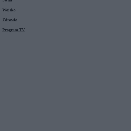
Świat
Wojsko
Zdrowie
Program TV
© 2026 Kanał Zero Spółka Akcyjna