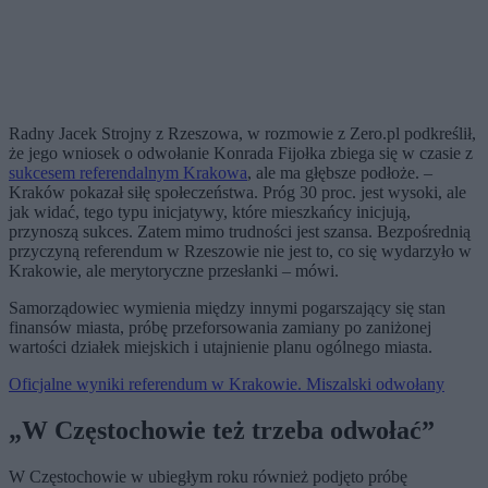
Radny Jacek Strojny z Rzeszowa, w rozmowie z Zero.pl podkreślił,
że jego wniosek o odwołanie Konrada Fijołka zbiega się w czasie z
sukcesem referendalnym Krakowa
, ale ma głębsze podłoże. –
Kraków pokazał siłę społeczeństwa. Próg 30 proc. jest wysoki, ale
jak widać, tego typu inicjatywy, które mieszkańcy inicjują,
przynoszą sukces. Zatem mimo trudności jest szansa. Bezpośrednią
przyczyną referendum w Rzeszowie nie jest to, co się wydarzyło w
Krakowie, ale merytoryczne przesłanki – mówi.
Samorządowiec wymienia między innymi pogarszający się stan
finansów miasta, próbę przeforsowania zamiany po zaniżonej
wartości działek miejskich i utajnienie planu ogólnego miasta.
Oficjalne wyniki referendum w Krakowie. Miszalski odwołany
„W Częstochowie też trzeba odwołać”
W Częstochowie w ubiegłym roku również podjęto próbę