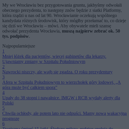
My we Wrocławiu bez przygotowania gruntu, jakbyśmy odwołali
obecnego prezydenta, to następny znów będzie z siatki Platformy,
która rządzi u nas od lat 90. Wrocławianie oczekują wspólnego
kandydata różnych środowisk, który mógłby przełamać to, co dzieje
się dziś we Wrocławiu – mówi. Aby obywatele mieli szansę
odwołać prezydenta Wrocławia,
muszą najpierw zebrać ok. 50
tys. podpisów
.
Najpopularniejsze
1
Mniej łóżek dla pacjentów, więcej gabinetów dla lekarzy.
Ujawniamy zmiany w Szpitalu Południowym
2
Nawrocki niszczy, ale wajb się zgadza. O roku prezydentury
3
Afera w Szpitalu Południowym to wierzchołek góry lodowej. „A
góra może być całkiem spora”
4
Upały do 38 stopni i nawałnice. IMGW i RCB wydały alerty dla
Polski
5
Chwila ochłody, ale potem lato nie odpuści. Mamy nową wakacyjną
prognozę
6
Tragiczna śmierć 15-latki. Śledczy milczą, rodzice apelują do