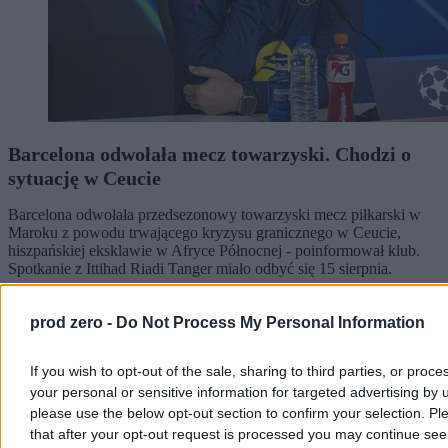
Barcelona odwołała mecz towarzyski. Chodzi o
sytuację w Ceucie
Barcelona odwołała przedsezonowy towarzyski mecz piłkarski w
Maroku z powodu trwającego kryzysu granicznego w Ceucie,
hiszpańskiej eksklawie w Afryce Północnej - poinformował klub.
Spotkanie z Ittihad Riadi Tanger miało odbyć się 15 sierpnia.
prod zero -
Do Not Process My Personal Information
Paweł Żurek
Dzisiaj 13:18
If you wish to opt-out of the sale, sharing to third parties, or proce
2 min
your personal or sensitive information for targeted advertising by 
please use the below opt-out section to confirm your selection. Pl
Kraj
that after your opt-out request is processed you may continue see