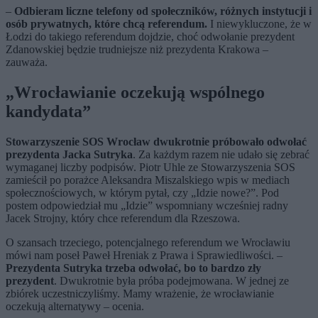
–
Odbieram liczne telefony od społeczników, różnych instytucji i
osób prywatnych, które chcą referendum.
I niewykluczone, że w
Łodzi do takiego referendum dojdzie, choć odwołanie prezydent
Zdanowskiej będzie trudniejsze niż prezydenta Krakowa –
zauważa.
„Wrocławianie oczekują wspólnego
kandydata”
Stowarzyszenie SOS Wrocław dwukrotnie próbowało odwołać
prezydenta Jacka Sutryka
. Za każdym razem nie udało się zebrać
wymaganej liczby podpisów. Piotr Uhle ze Stowarzyszenia SOS
zamieścił po porażce Aleksandra Miszalskiego wpis w mediach
społecznościowych, w którym pytał, czy „Idzie nowe?”. Pod
postem odpowiedział mu „Idzie” wspomniany wcześniej radny
Jacek Strojny, który chce referendum dla Rzeszowa.
O szansach trzeciego, potencjalnego referendum we Wrocławiu
mówi nam poseł Paweł Hreniak z Prawa i Sprawiedliwości. –
Prezydenta Sutryka trzeba odwołać, bo to bardzo zły
prezydent
. Dwukrotnie była próba podejmowana. W jednej ze
zbiórek uczestniczyliśmy. Mamy wrażenie, że wrocławianie
oczekują alternatywy – ocenia.