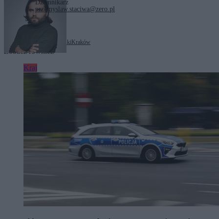
Dziennikarz
przemyslaw.staciwa@zero.pl
Tagi:
Aleksander Miszalski
Kraków
Zobacz również
Kraj