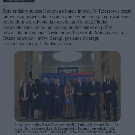
Referendalny sukces Krakowa ośmiela innych. W Rzeszowie część
radnych zapowiedziała przygotowanie wniosku o przeprowadzenie
referendum ws. odwołania prezydenta Konrada Fijołka.
Niewykluczone, że po raz kolejny dojdzie także do próby
odwołania prezydenta Częstochowy Krzysztofa Matyjaszczyka. –
Trzeba odwołać – mówi Zero.pl posłanka z okręgu
częstochowskiego, Lidia Burzyńska.
Prezydenci: stolicy Rafał Trzaskowski (4L), Lublina Krzysztof Żuk (4P),
Łodzi Hanna Zdanowska (C), Białegostoku Tadeusz Truskolaski (6L),
Gdańska Aleksandra Dulkiewicz (3L), Krakowa Aleksander Miszalski