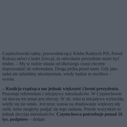
Częstochowski radny, przewodniczący Klubu Radnych PiS, Paweł
Ruksza mówi z kolei Zero.pl, że odwołanie prezydenta może być
trudne. – My w radzie miasta od dłuższego czasu chcemy
doprowadzić do referendum. Druga próba przed nami. Gdy jako
radni nie udzielimy absolutorium, wtedy będzie to możliwe –
ocenia.
– Koalicja rządząca ma jednak większość i broni prezydenta.
Pozostaje referendum z inicjatywy mieszkańców. W Częstochowie
od dawna ten temat jest obecny. W ub. roku ta inicjatywa wybuchła,
wtedy się nie udało. Jest teraz szansa na zbudowanie większej siły
osób, które mogłyby podjąć się tego zadania. Przede wszystkim to
jednak decyzja mieszkańców.
Częstochowa potrzebuje ponad 16
tys. podpisów
– dodaje.