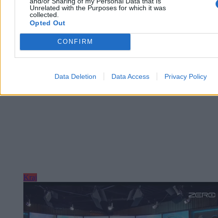
and/or Sharing of my Personal Data that Is
Unrelated with the Purposes for which it was
Paweł Żurek
collected.
Dzisiaj 12:42
Opted Out
3 min
Reklama
CONFIRM
Reklama
Data Deletion
Data Access
Privacy Policy
Kraj