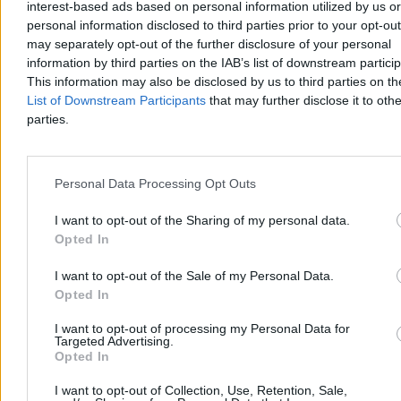
interest-based ads based on personal information utilized by us or
personal information disclosed to third parties prior to your opt-ou
may separately opt-out of the further disclosure of your personal
information by third parties on the IAB’s list of downstream partici
This information may also be disclosed by us to third parties on t
List of Downstream Participants
that may further disclose it to othe
parties.
Personal Data Processing Opt Outs
I want to opt-out of the Sharing of my personal data.
Opted In
To najlepszy prezydent od 1989 roku?
Jednoznaczny wynik sondażu
I want to opt-out of the Sale of my Personal Data.
Opted In
44,7 proc. Polaków uważa, że dotychczas najlepszym prezydentem
Polski po 1989 r. był Aleksander Kwaśniewski – wynika z sondażu
I want to opt-out of processing my Personal Data for
przeprowadzonego dla Wirtualnej Polski. Najgorzej w badaniu
Targeted Advertising.
Opted In
wypadł Lech Wałęsa i Wojciech Jaruzelski.
I want to opt-out of Collection, Use, Retention, Sale,