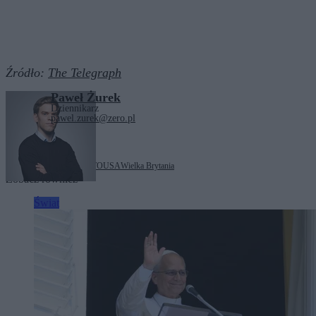
Źródło:
The Telegraph
Paweł Żurek
Dziennikarz
pawel.zurek@zero.pl
Tagi:
Donald Trump
NATO
USA
Wielka Brytania
Zobacz również
Świat