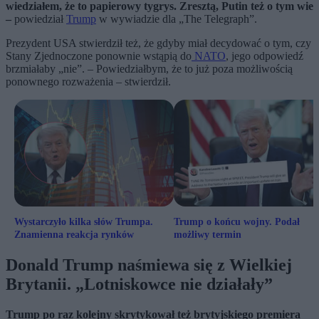
wiedziałem, że to papierowy tygrys. Zresztą, Putin też o tym wie
–
powiedział
Trump
w wywiadzie dla „The Telegraph”.
Prezydent USA stwierdził też, że gdyby miał decydować o tym, czy
Stany Zjednoczone ponownie wstąpią do
NATO
, jego odpowiedź
brzmiałaby „nie”. – Powiedziałbym, że to już poza możliwością
ponownego rozważenia – stwierdził.
Wystarczyło kilka słów Trumpa.
Trump o końcu wojny. Podał
Znamienna reakcja rynków
możliwy termin
Donald Trump naśmiewa się z Wielkiej
Brytanii. „Lotniskowce nie działały”
Trump po raz kolejny skrytykował też brytyjskiego premiera