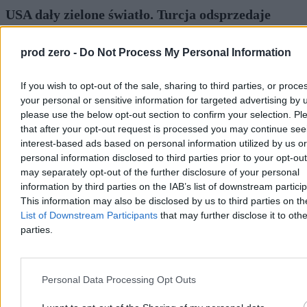
USA dały zielone światło. Turcja odsprzedaje
Ukrainie pokaźny pakiet broni
prod zero -
Do Not Process My Personal Information
Ukraina pozyska z Turcji pokaźny pakiet amunicji i ciężkiego
sprzętu wojskowego, w tym rakiety ATACMS oraz wyrzutnie
M270. Transakcja wymagała zielonego światła od Stanów
If you wish to opt-out of the sale, sharing to third parties, or proce
Zjednoczonych, które wydał już Departament Stanu. O szczegółach
your personal or sensitive information for targeted advertising by 
poinformował ukraiński portal Militarny.
please use the below opt-out section to confirm your selection. Pl
that after your opt-out request is processed you may continue see
interest-based ads based on personal information utilized by us or
personal information disclosed to third parties prior to your opt-ou
Agnieszka Waś-Turecka
Dzisiaj 12:37
may separately opt-out of the further disclosure of your personal
2 min
information by third parties on the IAB’s list of downstream partici
Reklama
This information may also be disclosed by us to third parties on t
Reklama
List of Downstream Participants
that may further disclose it to othe
parties.
Personal Data Processing Opt Outs