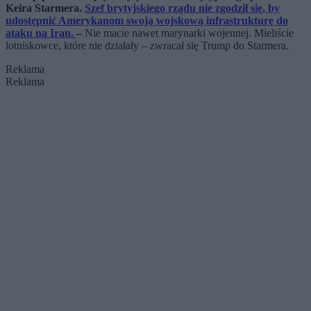
Keira Starmera.
Szef brytyjskiego rządu nie zgodził się, by
udostępnić Amerykanom swoją wojskową infrastrukturę do
ataku na Iran.
–
Nie macie nawet marynarki wojennej. Mieliście
lotniskowce, które nie działały – zwracał się Trump do Starmera.
Reklama
Reklama