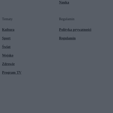
Nauka
Tematy
Regulamin
Kultura
Polityka prywatności
Sport
Regulamin
Świat
Wojsko
Zdrowie
Program TV
© 2026 Kanał Zero Spółka Akcyjna