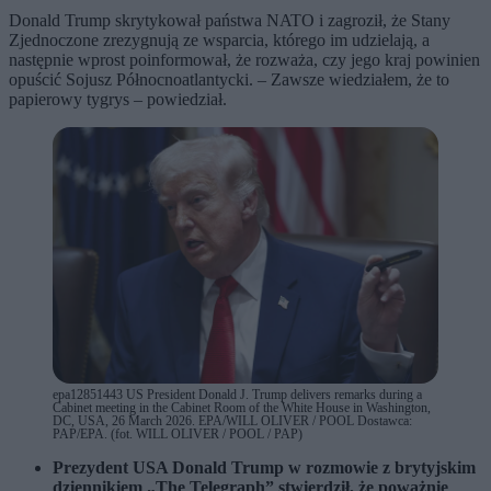
Donald Trump skrytykował państwa NATO i zagroził, że Stany
Zjednoczone zrezygnują ze wsparcia, którego im udzielają, a
następnie wprost poinformował, że rozważa, czy jego kraj powinien
opuścić Sojusz Północnoatlantycki. – Zawsze wiedziałem, że to
papierowy tygrys – powiedział.
epa12851443 US President Donald J. Trump delivers remarks during a
Cabinet meeting in the Cabinet Room of the White House in Washington,
DC, USA, 26 March 2026. EPA/WILL OLIVER / POOL Dostawca:
PAP/EPA. (fot. WILL OLIVER / POOL / PAP)
Prezydent USA Donald Trump w rozmowie z brytyjskim
dziennikiem „The Telegraph” stwierdził, że poważnie