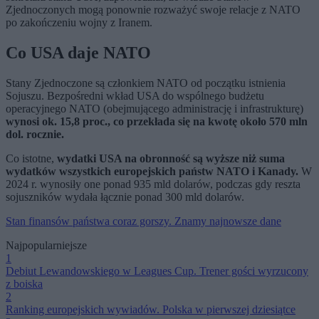
Zjednoczonych mogą ponownie rozważyć swoje relacje z NATO
po zakończeniu wojny z Iranem.
Co USA daje NATO
Stany Zjednoczone są członkiem NATO od początku istnienia
Sojuszu. Bezpośredni wkład USA do wspólnego budżetu
operacyjnego NATO (obejmującego administrację i infrastrukturę)
wynosi ok. 15,8 proc., co przekłada się na kwotę około 570 mln
dol. rocznie.
Co istotne,
wydatki USA na obronność są wyższe niż suma
wydatków wszystkich europejskich państw NATO i Kanady.
W
2024 r. wynosiły one ponad 935 mld dolarów, podczas gdy reszta
sojuszników wydała łącznie ponad 300 mld dolarów.
Stan finansów państwa coraz gorszy. Znamy najnowsze dane
Najpopularniejsze
1
Debiut Lewandowskiego w Leagues Cup. Trener gości wyrzucony
z boiska
2
Ranking europejskich wywiadów. Polska w pierwszej dziesiątce