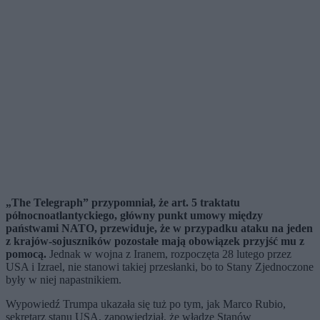
„The Telegraph” przypomniał, że art. 5 traktatu
północnoatlantyckiego, główny punkt umowy między
państwami NATO, przewiduje, że w przypadku ataku na jeden
z krajów-sojuszników pozostałe mają obowiązek przyjść mu z
pomocą.
Jednak w wojna z Iranem, rozpoczęta 28 lutego przez
USA i Izrael, nie stanowi takiej przesłanki, bo to Stany Zjednoczone
były w niej napastnikiem.
Wypowiedź Trumpa ukazała się tuż po tym, jak Marco Rubio,
sekretarz stanu USA, zapowiedział, że władze Stanów