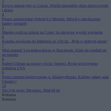
3
Kryzys migracyjny w Ceucie. Wśród migrantów dużo dziewczynek
i dzieci
4
Prezes argentyńskiej federacji o Messim. Mówił o zakończeniu
kariery gwiazdy
5
Maroko rozlicza szturm na Ceutę. Są pierwsze wyroki więzienia
6
Książka zwrócona do biblioteki po 150 lat. „Była w dobrym stanie”
7
Miał zastąpić Lewandowskiego w Barcelonie. Klub nie zgodził się
na transfer
8
Robert Gilman na granicy życia i śmierci. Rosja więzi byłego
żołnierza USA
9
Pożar centrum logistycznego w Jekaterynburgu. Kolejny udany atak
Ukrainy?
10
Nie żyje ojciec Messiego. Miał 68 lat
Reklama
Reklama