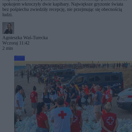
spokojem wkroczyły dwie kapibary. Największe gryzonie świata
bez pośpiechu zwiedziły recepcję, nie przejmując się obecnością
ludzi.
Agnieszka Waś-Turecka
Wczoraj 11:42
2 min
Świat