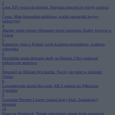
2
Leon XIV wraca do korzeni. Watykan ujawnił cel wizyty papieża
3
Ceuta. Mała hiszpańska eksklawa, wielki europejski kryzys
migracyjny
4
Maroko miało ostrzec Hiszpanię przed szturmem. Kulisy kryzysu w
Ceucie
5
Kasparow ostro o Putinie: wróg każdego normalnego, wolnego
człowieka
6
Rumuńska armia detonuje skały na Dunaju. Chce uratować
elektrownię atomową
7
Niepokój na Bliskim Wschodzie. Nocny incydent w cieśninie
Ormuz
8
Lewandowski strzela dwa gole, MLS ogłasza go Piłkarzem
Tygodnia
9
Gwiazdor Premier League znalazł nowy klub. Zaskakujący
kierunek
10
Susza na Węgrzech. Drugie największe miasto kraju ogranicza