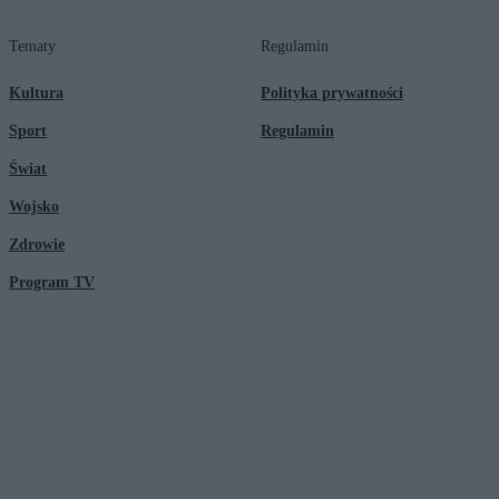
Tematy
Regulamin
Kultura
Polityka prywatności
Sport
Regulamin
Świat
Wojsko
Zdrowie
Program TV
© 2026 Kanał Zero Spółka Akcyjna