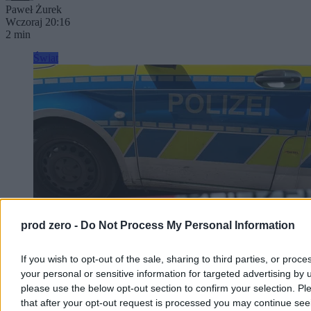
Paweł Żurek
Wczoraj 20:16
2 min
Świat
prod zero -
Do Not Process My Personal Information
If you wish to opt-out of the sale, sharing to third parties, or proce
your personal or sensitive information for targeted advertising by 
Śmierć Polaka po interwencji niemieckiej policji.
please use the below opt-out section to confirm your selection. Pl
Trwa śledztwo
that after your opt-out request is processed you may continue see