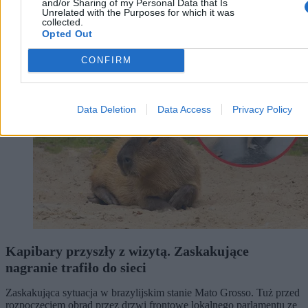
and/or Sharing of my Personal Data that Is
Unrelated with the Purposes for which it was
collected.
Opted Out
Świat
CONFIRM
Data Deletion
Data Access
Privacy Policy
Kapibary przyszły z wizytą. Zaskakujące
nagranie trafiło do sieci
Zaskakująca sytuacja w brazylijskim stanie Mato Grosso. Tuż przed
rozpoczęciem obrad przez drzwi frontowe lokalnego parlamentu ze