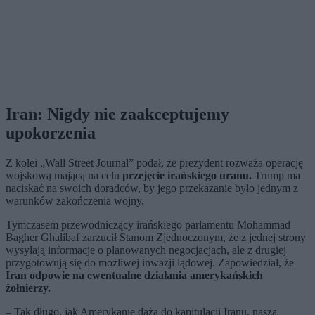
Iran: Nigdy nie zaakceptujemy
upokorzenia
Z kolei „Wall Street Journal” podał, że prezydent rozważa operację
wojskową mającą na celu
przejęcie irańskiego uranu.
Trump ma
naciskać na swoich doradców, by jego przekazanie było jednym z
warunków zakończenia wojny.
Tymczasem przewodniczący irańskiego parlamentu Mohammad
Bagher Ghalibaf zarzucił Stanom Zjednoczonym, że z jednej strony
wysyłają informacje o planowanych negocjacjach, ale z drugiej
przygotowują się do możliwej inwazji lądowej. Zapowiedział, że
Iran odpowie na ewentualne działania amerykańskich
żołnierzy.
– Tak długo, jak Amerykanie dążą do kapitulacji Iranu, naszą