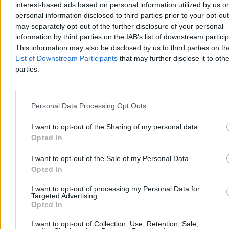
interest-based ads based on personal information utilized by us or
Niemiecka prokuratura prowadzi śledztwo w sprawie śmierci 37-
letniego Polaka, do której doszło po dramatycznej interwencji policji
personal information disclosed to third parties prior to your opt-ou
w Duisburgu. Mężczyzna zmarł w szpitalu wskutek niedotlenienia.
may separately opt-out of the further disclosure of your personal
Śledczy sprawdzają, czy do tragedii przyczyniło się
information by third parties on the IAB’s list of downstream partici
unieruchomienie go na brzuchu.
This information may also be disclosed by us to third parties on t
List of Downstream Participants
that may further disclose it to othe
parties.
Agnieszka Waś-Turecka
Wczoraj 12:40
3 min
Personal Data Processing Opt Outs
Reklama
Reklama
I want to opt-out of the Sharing of my personal data.
Opted In
I want to opt-out of the Sale of my Personal Data.
Opted In
I want to opt-out of processing my Personal Data for
Targeted Advertising.
Opted In
I want to opt-out of Collection, Use, Retention, Sale,