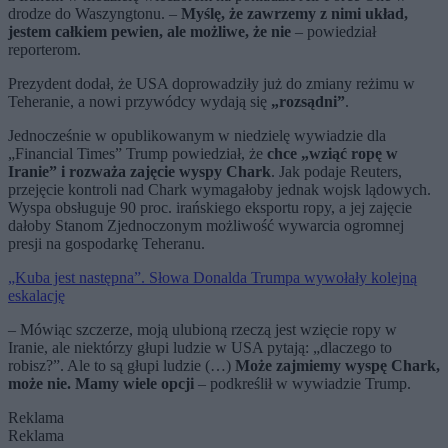
drodze do Waszyngtonu. –
Myślę, że zawrzemy z nimi układ,
jestem całkiem pewien, ale możliwe, że nie
– powiedział
reporterom.
Prezydent dodał, że USA doprowadziły już do zmiany reżimu w
Teheranie, a nowi przywódcy wydają się
„rozsądni”
.
Jednocześnie w opublikowanym w niedzielę wywiadzie dla
„Financial Times” Trump powiedział, że
chce „wziąć ropę w
Iranie” i rozważa zajęcie wyspy Chark
. Jak podaje Reuters,
przejęcie kontroli nad Chark wymagałoby jednak wojsk lądowych.
Wyspa obsługuje 90 proc. irańskiego eksportu ropy, a jej zajęcie
dałoby Stanom Zjednoczonym możliwość wywarcia ogromnej
presji na gospodarkę Teheranu.
„Kuba jest następna”. Słowa Donalda Trumpa wywołały kolejną
eskalację
– Mówiąc szczerze, moją ulubioną rzeczą jest wzięcie ropy w
Iranie, ale niektórzy głupi ludzie w USA pytają: „dlaczego to
robisz?”. Ale to są głupi ludzie (…)
Może zajmiemy wyspę Chark,
może nie. Mamy wiele opcji
– podkreślił w wywiadzie Trump.
Reklama
Reklama