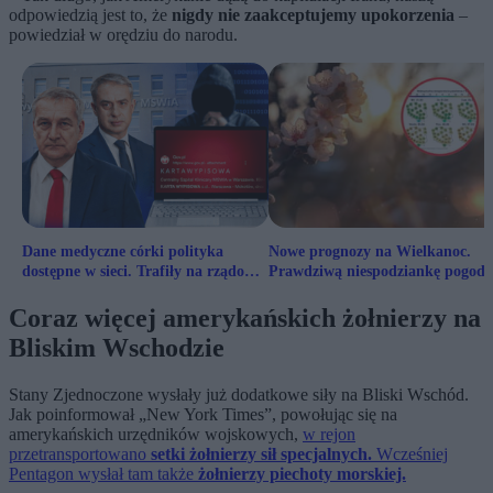
odpowiedzią jest to, że
nigdy nie zaakceptujemy upokorzenia
–
powiedział w orędziu do narodu.
Dane medyczne córki polityka
Nowe prognozy na Wielkanoc.
dostępne w sieci. Trafiły na rządową
Prawdziwą niespodziankę pogoda
stronę
szykuje jednak po świętach
Coraz więcej amerykańskich żołnierzy na
Bliskim Wschodzie
Stany Zjednoczone wysłały już dodatkowe siły na Bliski Wschód.
Jak poinformował „New York Times”, powołując się na
amerykańskich urzędników wojskowych,
w rejon
przetransportowano
setki żołnierzy sił specjalnych.
Wcześniej
Pentagon wysłał tam także
żołnierzy piechoty morskiej.