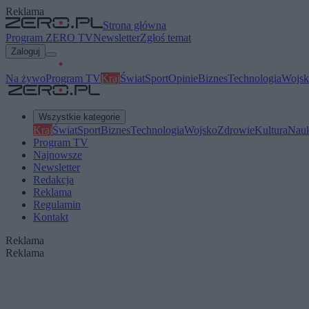
Reklama
Strona główna
Program ZERO TV
Newsletter
Zgłoś temat
Zaloguj
Na żywo
Program TV
Kraj
Świat
Sport
Opinie
Biznes
Technologia
Wojsk
Wszystkie kategorie
Kraj
Świat
Sport
Biznes
Technologia
Wojsko
Zdrowie
Kultura
Nau
Program TV
Najnowsze
Newsletter
Redakcja
Reklama
Regulamin
Kontakt
Reklama
Reklama