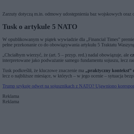
Zarzuty dotyczą m.in. odmowy udostępnienia baz wojskowych oraz og
Tusk o artykule 5 NATO
W opublikowanym w piątek wywiadzie dla „Financial Times” premier
pełne przekonanie co do obowiązywania artykułu 5 Traktatu Waszyngt
„Chciałbym wierzyć, że (art. 5 – przyp. red.) nadal obowiązuje, ale
c
interpretowane jako podważanie samego fundamentu sojuszu, lecz ra
Tusk podkreślił, że kluczowe znaczenie ma
„praktyczny kontekst” 
lecz o najbliższe miesiące, w których – w jego ocenie – sytuacja b
Trump szykuje odwet na sojusznikach z NATO? Ujawniono korespo
Reklama
Reklama