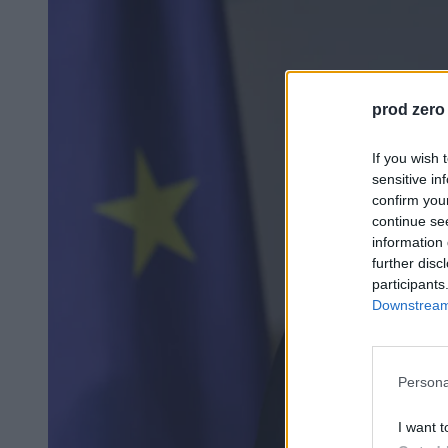
prod zero
If you wish 
sensitive in
confirm you
continue se
information 
further disc
participants
Downstream 
Persona
I want t