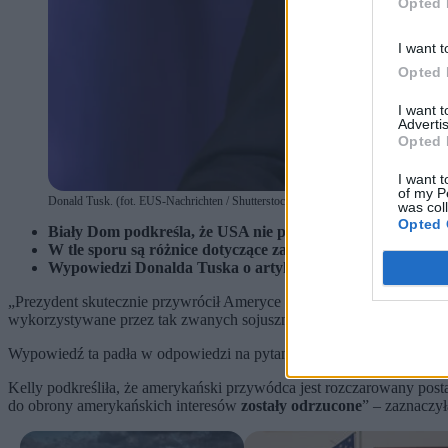
Opted 
I want t
Opted 
I want 
Advertis
Opted 
I want t
of my P
Donald Tusk. (fot. EUS-Nachrichten / Shutterstock)
was col
Opted 
Biały Dom podkreśla, że USA nie pozwolą na wykorzystyw
W tle sporu są różnice dotyczące zaangażowania w konflikt
Wypowiedzi Donalda Tuska o artykule 5 wywołały reakcję U
„Prezydent skutecznie przywrócił Ameryce pozycję na arenie międzyn
wykorzystywane przez tak zwanych sojuszników” – oświadczyła rze
Wypowiedź ta padła w odpowiedzi na pytania Polskiej Agencji Pras
Kelly podkreśliła, że amerykański przywódca jest rozczarowany pos
do obrony amerykańskich interesów
zostały odrzucone
” – zaznaczył