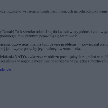
raniczonego wsparcia w działaniach mających na celu odblokowanie s
 Donald Tusk szeroko odniósł się do kwestii wiarygodności zobowiąz
ońskiego, to w praktyce pojawiają się wątpliwości.
zasami, oczywiście, mam z tym pewne problemy
” – powiedział prem
czej jako wyraz potrzeby jego realnego wzmocnienia.
działania NATO,
zwłaszcza w obliczu potencjalnych zagrożeń w najbli
ezpieczeństwa w regionie może ulec pogorszeniu w związku z możliwym 
ndencję