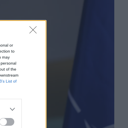
sonal or
ection to
ou may
 personal
out of the
 downstream
B’s List of