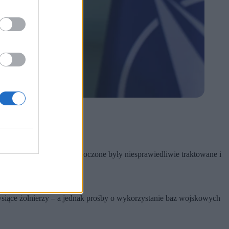
amach NATO.
 pozwoli, aby Stany Zjednoczone były niesprawiedliwie traktowane i
kowi „Financial Times”.
siące żołnierzy – a jednak prośby o wykorzystanie baz wojskowych