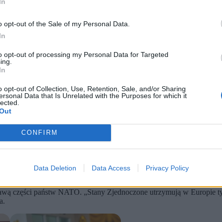
In
o opt-out of the Sale of my Personal Data.
In
to opt-out of processing my Personal Data for Targeted
ing.
In
o opt-out of Collection, Use, Retention, Sale, and/or Sharing
ersonal Data that Is Unrelated with the Purposes for which it
lected.
Out
anie przez sojuszników, wskazując na napięcia w relacjach w r
 z Iranem oraz kwestii bezpieczeństwa.
SA i ponownie otworzyły debatę o realnej sile sojuszu.
CONFIRM
arodowej i wzmocnił relacje zagraniczne – ale jednocześnie nigdy nie
czniczka Białego Domu Anna Kelly.
Data Deletion
Data Access
Privacy Policy
owej dotyczące wywiadu, jakiego premier
Donald Tusk udzielił dzienni
tawą części państw NATO. „Stany Zjednoczone utrzymują w Europie ty
a.