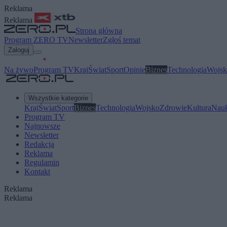
Reklama
Reklama
Strona główna
Program ZERO TV
Newsletter
Zgłoś temat
Zaloguj
Na żywo
Program TV
Kraj
Świat
Sport
Opinie
Biznes
Technologia
Wojsk
Wszystkie kategorie
Kraj
Świat
Sport
Biznes
Technologia
Wojsko
Zdrowie
Kultura
Nau
Program TV
Najnowsze
Newsletter
Redakcja
Reklama
Regulamin
Kontakt
Reklama
Reklama