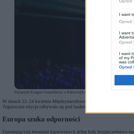
Opted 
I want t
Opted 
I want 
Advertis
Opted 
I want t
of my P
was col
Opted 
Europejski Kongres Gospodarczy w Katowicach (fot. Materiały prasowe)
W dniach 22–24 kwietnia Międzynarodowe Centrum Kongresowe i Spode
Tegoroczna edycja odbywała się pod hasłem „The power of dialogue. 
Europa szuka odporności
Dominującymi tematami tegorocznych debat były bezpieczeństwo energ