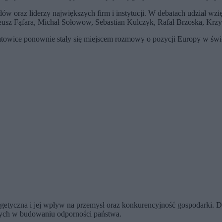
dów oraz liderzy największych firm i instytucji. W debatach udział w
neusz Fąfara, Michał Sołowow, Sebastian Kulczyk, Rafał Brzoska, Krzy
towice ponownie stały się miejscem rozmowy o pozycji Europy w świ
etyczna i jej wpływ na przemysł oraz konkurencyjność gospodarki. Dy
ralnych w budowaniu odporności państwa.