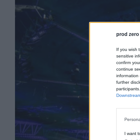
prod zero
If you wish 
sensitive in
confirm you
continue se
information 
further disc
participants
Downstream 
Persona
I want t