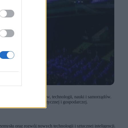
tracji, biznesu, finansów, technologii, nauki i samorządów.
j niestabilności geopolitycznej i gospodarczej.
mysłu oraz rozwój nowych technologii i sztucznej inteligencji.