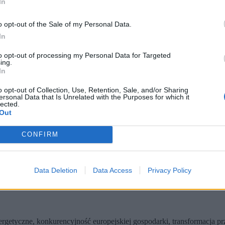
In
o opt-out of the Sale of my Personal Data.
In
to opt-out of processing my Personal Data for Targeted
ing.
In
o opt-out of Collection, Use, Retention, Sale, and/or Sharing
ersonal Data that Is Unrelated with the Purposes for which it
lected.
Out
CONFIRM
k w Katowicach stały się miejscem spotkania przedstawicieli adminis
Data Deletion
Data Access
Privacy Policy
Siła dialogu”, które wyjątkowo mocno wybrzmiało w kontekście rosnące
etyczne, konkurencyjność europejskiej gospodarki, transformacja prze