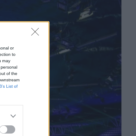
sonal or
ection to
ou may
 personal
out of the
 downstream
B’s List of