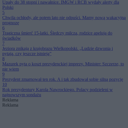
Upały do 38 stopni i nawałnice. IMGW i RCB wydały alerty dla
Polski
5
Chwila ochłody, ale potem lato nie odpuści. Mamy nową wakacyjną
prognozę
6
Tragiczna śmierć 15-latki. Śledczy milczą, rodzice apelują do
świadków
7
Jeziora znikają z krajobrazu Wielkopolski. „Ludzie dzwonią i
pytają, czy jeszcze istnieją”
8
Mazurek pyta o koszt prezydenckiej imprezy. Minister: Szczerze, to
nie wiem
9
Prezydent zmarnował ten rok. A i tak zbudował sobie silną pozycję
10
Rok prezydentury Karola Nawrockiego. Polacy podzieleni w
najnowszym sondażu
Reklama
Reklama