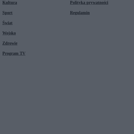
Kultura
Polityka prywatności
Sport
Regulamin
Świat
Wojsko
Zdrowie
Program TV
© 2026 Kanał Zero Spółka Akcyjna