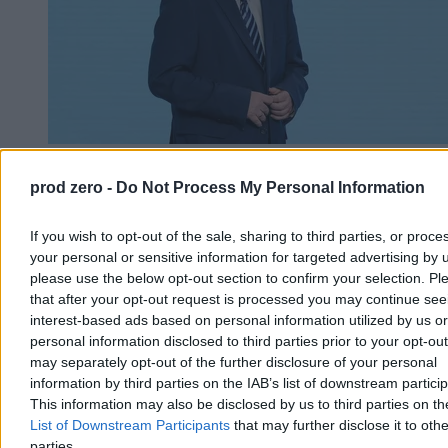
Morawiecki zakłada partię, a nadal go nie
prod zero -
Do Not Process My Personal Information
wyrzucili. Karski: Liczyliśmy na opamiętanie
Choć Mateusz Morawiecki już zapowiedział, że najpóźniej do 15
If you wish to opt-out of the sale, sharing to third parties, or proce
października powoła nową partię, nadal pozostaje on formalnie
your personal or sensitive information for targeted advertising by 
członkiem Prawa i Sprawiedliwości. To samo dotyczy
please use the below opt-out section to confirm your selection. Pl
kilkudziesięciu stronników byłego premiera. Ale już niedługo. – Dla
that after your opt-out request is processed you may continue see
wielu z nas ważne jest, żeby rozstać się w zgodzie i z klasą – mówi
interest-based ads based on personal information utilized by us or
Zero.pl prof. Karol Karski, rzecznik dyscyplinarny PiS.
personal information disclosed to third parties prior to your opt-ou
may separately opt-out of the further disclosure of your personal
information by third parties on the IAB’s list of downstream partici
Kasjan Owsianko
This information may also be disclosed by us to third parties on t
Dzisiaj 06:01
List of Downstream Participants
that may further disclose it to othe
18 min
parties.