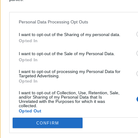
Kraj
Personal Data Processing Opt Outs
I want to opt-out of the Sharing of my personal data.
Opted In
I want to opt-out of the Sale of my Personal Data.
Opted In
I want to opt-out of processing my Personal Data for
Targeted Advertising.
Opted In
I want to opt-out of Collection, Use, Retention, Sale,
and/or Sharing of my Personal Data that Is
Unrelated with the Purposes for which it was
Dwaj chłopcy wyciągnięci ze zbiornika ppoż. w
collected.
Opted Out
Szczecinie. Udana reanimacja
CONFIRM
W sobotę po godz. 14 w Szczecinie dwóch chłopców w wieku 9 i
11 lat wpadło do zbiornika przeciwpożarowego na terenie SP 18.
Wyciągnęli ich przypadkowi przechodnie, a strażacy i ratownicy