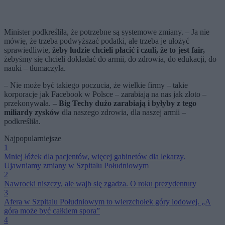
Minister podkreśliła, że potrzebne są systemowe zmiany. – Ja nie
mówię, że trzeba podwyższać podatki, ale trzeba je ułożyć
sprawiedliwie,
żeby ludzie chcieli płacić i czuli, że to jest fair,
żebyśmy się chcieli dokładać do armii, do zdrowia, do edukacji, do
nauki – tłumaczyła.
– Nie może być takiego poczucia, że wielkie firmy – takie
korporacje jak Facebook w Polsce – zarabiają na nas jak złoto –
przekonywała.
– Big Techy dużo zarabiają i byłyby z tego
miliardy zysków
dla naszego zdrowia, dla naszej armii –
podkreśliła.
Najpopularniejsze
1
Mniej łóżek dla pacjentów, więcej gabinetów dla lekarzy.
Ujawniamy zmiany w Szpitalu Południowym
2
Nawrocki niszczy, ale wajb się zgadza. O roku prezydentury
3
Afera w Szpitalu Południowym to wierzchołek góry lodowej. „A
góra może być całkiem spora”
4