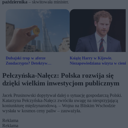
października
– skwitowała minister.
Dubajski trop w aferze
Książę Harry w Kijowie.
Zondacrypto? Detektyw
Niezapowiedziana wizyta w cieni
poszukujący „króla bitcoinów”
rosyjskich ataków
ujawnia
Pełczyńska-Nałęcz: Polska rozwija się
dzięki wielkim inwestycjom publicznym
Jacek Prusinowski dopytywał dalej o sytuację gospodarczą Polski.
Katarzyna Pełczyńska-Nałęcz zwróciła uwagę na niesprzyjającą
koniunkturę międzynarodową. – Wojna na Bliskim Wschodzie
wysłała w kosmos ceny paliw – zauważyła.
Reklama
Reklama