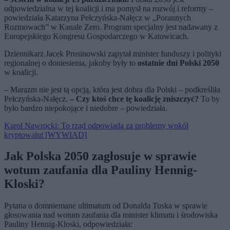
odpowiedzialna w tej koalicji i ma pomysł na rozwój i reformy –
powiedziała Katarzyna Pełczyńska-Nałęcz w „Porannych
Rozmowach” w Kanale Zero. Program specjalny jest nadawany z
Europejskiego Kongresu Gospodarczego w Katowicach.
Dziennikarz Jacek Prusinowski zapytał minister funduszy i polityki
regionalnej o doniesienia, jakoby były to
ostatnie dni Polski 2050
w koalicji.
– Marazm nie jest tą opcją, która jest dobra dla Polski – podkreśliła
Pełczyńska-Nałęcz.
– Czy ktoś chce tę koalicję zniszczyć?
To by
było bardzo niepokojące i niedobre – powiedziała.
Karol Nawrocki: To rząd odpowiada za problemy wokół
kryptowalut [WYWIAD]
Jak Polska 2050 zagłosuje w sprawie
wotum zaufania dla Pauliny Hennig-
Kloski?
Pytana o domniemane ultimatum od Donalda Tuska w sprawie
głosowania nad wotum zaufania dla minister klimatu i środowiska
Pauliny Hennig-Kloski, odpowiedziała: