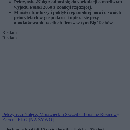
Pełczyńska-Nałęcz odnosi się do spekulacji o możliwym
wyjściu Polski 2050 z koalicji rządzącej.
Minister funduszy i polityki regionalnej mówi o swoich
priorytetach w gospodarce i upiera się przy
opodatkowaniu wielkich firm – w tym Big Techów.
Reklama
Reklama
Pełczyńska-Nałęcz, Morawiecki i Szczerba. Poranne Rozmowy
Zero na EKG [NA ŻYWO]
– Jestem w koalicji 15 października.
Polska 2050 jest