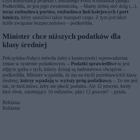
czyli kontynuacji projektu Centralnego Portu Komunikacyjnego.
Podkreśliła, że jest jego zwolenniczką. – Mamy dobrą sieć dróg (...),
teraz rozbudowa portów, rozbudowa linii kolejowych i port
lotniczy,
który umożliwi także transport cargo. Z tym jest także
ściśle związane bezpieczeństwo – podkreśliła.
Minister chce niższych podatków dla
klasy średniej
Pełczyńska-Nałęcz mówiła dalej o konieczności wprowadzenia
zmian w systemie podatkowym.
– Podatki sprawiedliwe
to jest
zdjęcie garba z tych, którzy dzisiaj są nadmiarowo obciążeni –
podkreśliła. Minister wyjaśniła, że ma na myśli przedstawicieli klasy
średniej,
którzy wpadają w wyższy próg podatkowy.
– To nie jest
tak, że ktoś mówi, żeby nie płacić podatku. Ale 32 procent, kiedy
ktoś obok, zarabiający 10 milionów, płaci 12 procent? – pytała.
Reklama
Reklama