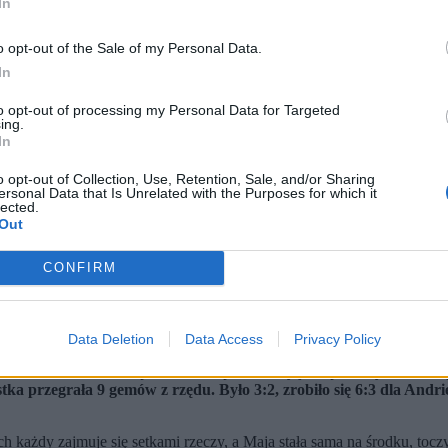
In
o opt-out of the Sale of my Personal Data.
In
to opt-out of processing my Personal Data for Targeted
ing.
In
o opt-out of Collection, Use, Retention, Sale, and/or Sharing
ersonal Data that Is Unrelated with the Purposes for which it
lected.
Out
rwszy w karierze. Uległa w nim Rosjance Mirrze Andriejewej 6:3,
żej rozstawionymi zawodniczkami: pokonała w półfinale Dianę Szn
om.
CONFIRM
cieszymy się, to wielki wyczyn dla polskiego tenisa, historia, kt
ony wiesz, że to szansa, która może się nie powtórzyć – komentow
3:2), ale potem Rosjanka odrobiła straty i przy własnej przewadze o
Data Deletion
Data Access
Privacy Policy
, obroniła własne podanie. Jak przewrotny jest sport: wydawało się
ka przegrała 9 gemów z rzędu. Było 3:2, zrobiło się 6:3 dla Andri
h każdy zajmuje się setkami rzeczy, a Maja stała sama na środku, toczył