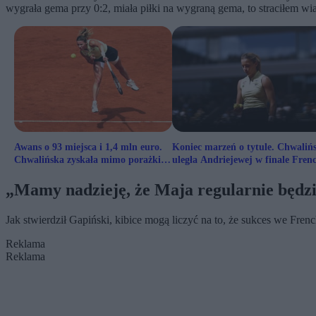
wygrała gema przy 0:2, miała piłki na wygraną gema, to straciłem wia
Awans o 93 miejsca i 1,4 mln euro.
Koniec marzeń o tytule. Chwaliń
Chwalińska zyskała mimo porażki w
uległa Andriejewej w finale Fren
finale
Open
„Mamy nadzieję, że Maja regularnie będzi
Jak stwierdził Gapiński, kibice mogą liczyć na to, że sukces we Fre
Reklama
Reklama