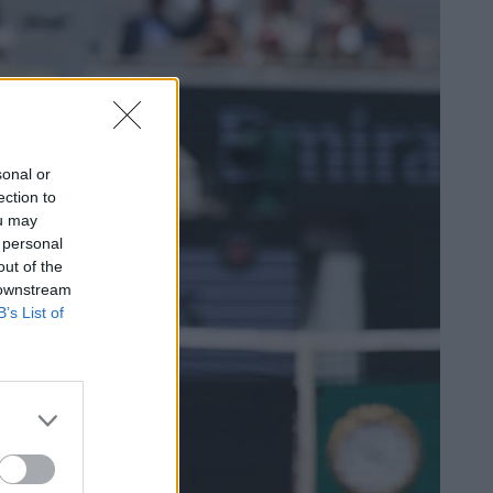
sonal or
ection to
ou may
 personal
out of the
 downstream
B’s List of