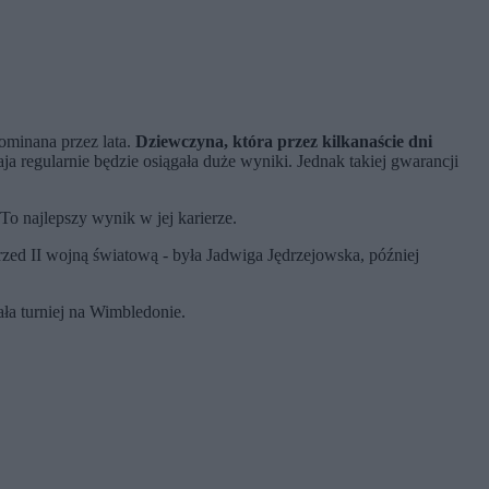
pominana przez lata.
Dziewczyna, która przez kilkanaście dni
ja regularnie będzie osiągała duże wyniki. Jednak takiej gwarancji
o najlepszy wynik w jej karierze.
rzed II wojną światową - była Jadwiga Jędrzejowska, później
a turniej na Wimbledonie.