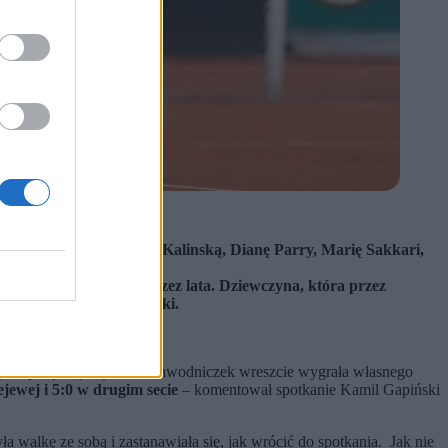
 6:2.
ajder, wcześniej Annę Kalinską, Dianę Parry, Marię Sakkari,
óra będzie wspominana przez lata. Dziewczyna, która przez
ał po meczu Kamil Gapiński.
broniła zwycięstwo.
, że po tym, jak jedna z zawodniczek wreszcie wygrała własnego
ejewej i 5:0 w drugim secie
– komentował spotkanie Kamil Gapiński
a walkę ze sobą i zastanawiała się, jak wrócić do spotkania. Jak nie