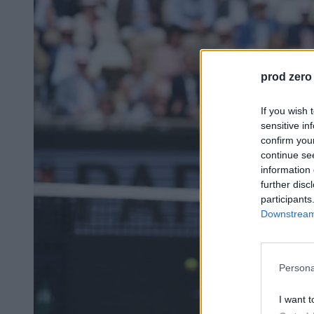
prod zero
If you wish 
sensitive in
confirm you
continue se
information 
further disc
participants
Downstream 
Persona
I want t