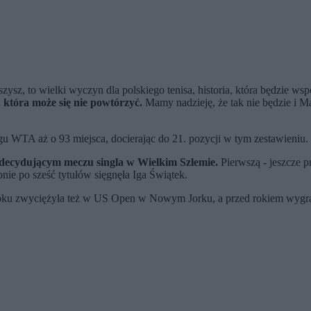
zysz, to wielki wyczyn dla polskiego tenisa, historia, która będzie ws
, która może się nie powtórzyć.
Mamy nadzieję, że tak nie będzie i Ma
WTA aż o 93 miejsca, docierając do 21. pozycji w tym zestawieniu. T
w decydującym meczu singla w Wielkim Szlemie.
Pierwszą - jeszcze p
ie po sześć tytułów sięgnęła Iga Świątek.
roku zwyciężyła też w US Open w Nowym Jorku, a przed rokiem wygrał