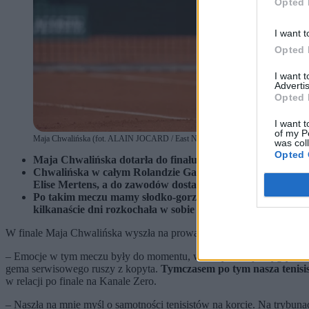
Opted 
I want t
Opted 
I want 
Advertis
Opted 
I want t
of my P
Maja Chwalińska (fot. ALAIN JOCARD / East News)
was col
Opted 
Maja Chwalińska dotarła do finału French Open po raz pie
Chwalińska w całym Rolandzie Garrosie rywalizowała z wy
Elise Mertens, a do zawodów dostała się dzięki kwalifikacj
Po takim meczu mamy słodko-gorzkie myśli. Z jednej strony 
kilkanaście dni rozkochała w sobie Polaków. Z drugiej str
W finale Maja Chwalińska wyszła na prowadzenie w pierwszym secie (
– Emocje w tym meczu były do momentu, w którym Maja wygrywała 3:2
gema serwisowego ruszy z kopyta.
Tymczasem po tym nasza tenisist
w relacji po finale na Kanale Zero.
– Naszła na mnie myśl o samotności tenisistów na korcie. Na trybunac