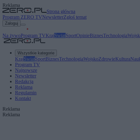
Reklama
Strona główna
Program ZERO TV
Newsletter
Zgłoś temat
Zaloguj
Na żywo
Program TV
Kraj
Świat
Sport
Opinie
Biznes
Technologia
Wojsk
Wszystkie kategorie
Kraj
Świat
Sport
Biznes
Technologia
Wojsko
Zdrowie
Kultura
Nau
Program TV
Najnowsze
Newsletter
Redakcja
Reklama
Regulamin
Kontakt
Reklama
Reklama