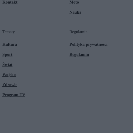
Kontakt
Moto
Nauka
Tematy
Regulamin
Kultura
Polityka prywatności
Sport
Regulamin
Świat
Wojsko
Zdrowie
Program TV
© 2026 Kanał Zero Spółka Akcyjna