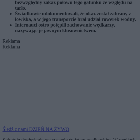
bezwzględny zakaz połowu tego gatunku ze względu na
tarło.
Świadkowie udokumentowali, że okaz został zabrany z
łowiska, a w jego transporcie brał udział rowerek wodny.
Internauci ostro potępili zachowanie wędkarzy,
nazywając je jawnym kłusownictwem.
Reklama
Reklama
Śledź z nami DZIEŃ NA ŻYWO
Sobotnie doniesienie wstrząsnęło światem wędkarskim. W mediach