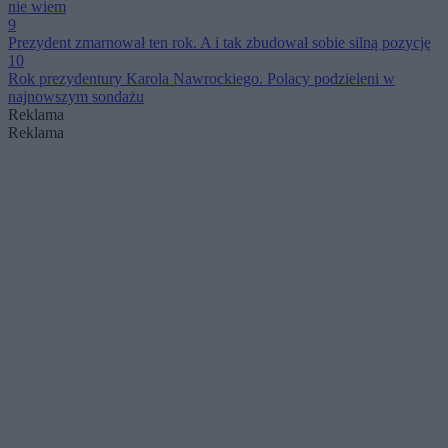
nie wiem
9
Prezydent zmarnował ten rok. A i tak zbudował sobie silną pozycję
10
Rok prezydentury Karola Nawrockiego. Polacy podzieleni w
najnowszym sondażu
Reklama
Reklama