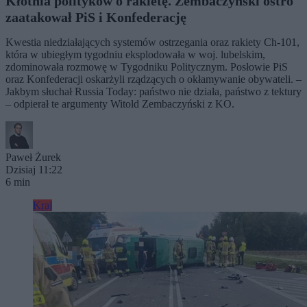
Kłótnia polityków o rakietę. Zembaczyński ostro
zaatakował PiS i Konfederację
Kwestia niedziałających systemów ostrzegania oraz rakiety Ch-101,
która w ubiegłym tygodniu eksplodowała w woj. lubelskim,
zdominowała rozmowę w Tygodniku Politycznym. Posłowie PiS
oraz Konfederacji oskarżyli rządzących o okłamywanie obywateli. –
Jakbym słuchał Russia Today: państwo nie działa, państwo z tektury
– odpierał te argumenty Witold Zembaczyński z KO.
Paweł Żurek
Dzisiaj 11:22
6 min
Kraj