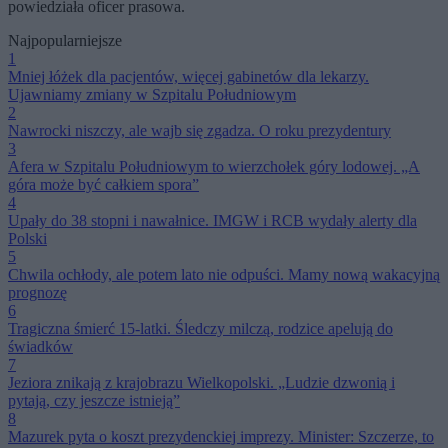
powiedziała oficer prasowa.
Najpopularniejsze
1
Mniej łóżek dla pacjentów, więcej gabinetów dla lekarzy.
Ujawniamy zmiany w Szpitalu Południowym
2
Nawrocki niszczy, ale wajb się zgadza. O roku prezydentury
3
Afera w Szpitalu Południowym to wierzchołek góry lodowej. „A
góra może być całkiem spora”
4
Upały do 38 stopni i nawałnice. IMGW i RCB wydały alerty dla
Polski
5
Chwila ochłody, ale potem lato nie odpuści. Mamy nową wakacyjną
prognozę
6
Tragiczna śmierć 15-latki. Śledczy milczą, rodzice apelują do
świadków
7
Jeziora znikają z krajobrazu Wielkopolski. „Ludzie dzwonią i
pytają, czy jeszcze istnieją”
8
Mazurek pyta o koszt prezydenckiej imprezy. Minister: Szczerze, to