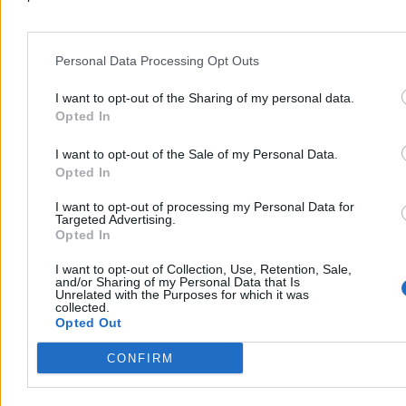
To najlepszy prezydent od 1989 roku?
Personal Data Processing Opt Outs
Jednoznaczny wynik sondażu
I want to opt-out of the Sharing of my personal data.
44,7 proc. Polaków uważa, że dotychczas najlepszym prezydentem
Opted In
Polski po 1989 r. był Aleksander Kwaśniewski – wynika z sondażu
przeprowadzonego dla Wirtualnej Polski. Najgorzej w badaniu
wypadł Lech Wałęsa i Wojciech Jaruzelski.
I want to opt-out of the Sale of my Personal Data.
Opted In
I want to opt-out of processing my Personal Data for
Targeted Advertising.
Paweł Żurek
Opted In
Dzisiaj 12:42
3 min
I want to opt-out of Collection, Use, Retention, Sale,
Reklama
and/or Sharing of my Personal Data that Is
Reklama
Unrelated with the Purposes for which it was
collected.
Opted Out
CONFIRM