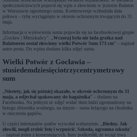
społecznościowych pojawił się wpis o złowieniu w jeziorze Balaton
w Warszawie ogromnego suma. Kontrowersje wzbudziła data
połowu – rybę wyciągnięto w okresie ochronnym trwającym do 31
maja.
Informacja o wyłowieniu suma pojawiła się na facebookowej grupie
„Gocław | Mieszkańcy”. „
Wczoraj była nie lada gratka nad
Balatonem został złowiony wielki Potwór Sum 173 cm
” – napisał
autor posta. Do wpisu dodano kilka zdjęć suma.
Wielki Potwór z Gocławia –
stusiedemdziesięciotrzycentrymetrowy
sum
„
Niestety, jak się później okazało, w okresie ochronnym do 31
maja, a odjechał spakowany do bagażnika
” – dodano na
Facebooku. Na jednym ze zdjęć widać tłum ludzi zgromadzony na
brzegu zbiornika wodnego, na innym – suma leżącego na chodniku
w otoczeniu gapiów.
U części internautów połów wywołał wzburzenie. „
Biedny. Jak
złowili, mogli zrobić fotę i wypuścić. Szkoda, ogromna szkoda
”
– napisał jeden z komentujących. Inny podkreślił, że wciąż trwa