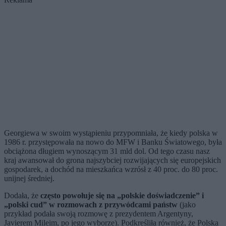
Georgiewa w swoim wystąpieniu przypomniała, że kiedy polska w
1986 r. przystępowała na nowo do MFW i Banku Światowego, była
obciążona długiem wynoszącym 31 mld dol. Od tego czasu nasz
kraj awansował do grona najszybciej rozwijających się europejskich
gospodarek, a dochód na mieszkańca wzrósł z 40 proc. do 80 proc.
unijnej średniej.
Dodała, że
często powołuje się na „polskie doświadczenie” i
„polski cud” w rozmowach z przywódcami państw
(jako
przykład podała swoją rozmowę z prezydentem Argentyny,
Javierem Mileim, po jego wyborze). Podkreśliła również, że Polska