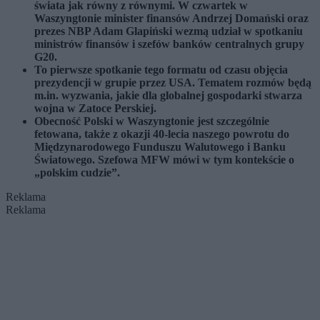
świata jak równy z równymi. W czwartek w
Waszyngtonie minister finansów Andrzej Domański oraz
prezes NBP Adam Glapiński wezmą udział w spotkaniu
ministrów finansów i szefów banków centralnych grupy
G20.
To pierwsze spotkanie tego formatu od czasu objęcia
prezydencji w grupie przez USA. Tematem rozmów będą
m.in. wyzwania, jakie dla globalnej gospodarki stwarza
wojna w Zatoce Perskiej.
Obecność Polski w Waszyngtonie jest szczególnie
fetowana, także z okazji 40-lecia naszego powrotu do
Międzynarodowego Funduszu Walutowego i Banku
Światowego. Szefowa MFW mówi w tym kontekście o
„polskim cudzie”.
Reklama
Reklama