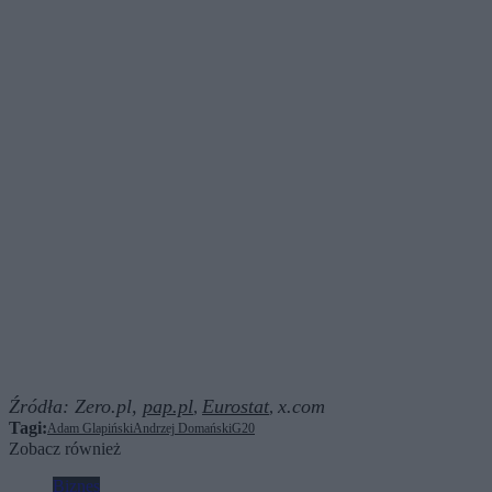
Źródła:
Zero.pl,
pap.pl
Eurostat
x.com
,
,
Tagi:
Adam Glapiński
Andrzej Domański
G20
Zobacz również
Biznes