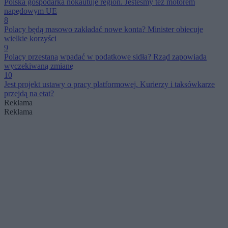
Polska gospodarka nokautuje region. Jesteśmy też motorem
napędowym UE
8
Polacy będą masowo zakładać nowe konta? Minister obiecuje
wielkie korzyści
9
Polacy przestaną wpadać w podatkowe sidła? Rząd zapowiada
wyczekiwaną zmianę
10
Jest projekt ustawy o pracy platformowej. Kurierzy i taksówkarze
przejdą na etat?
Reklama
Reklama