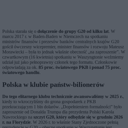
Polska starała się o
dołączenie do grupy G20 od kilku lat
. W
marcu 2017 r. w Baden-Baden w Niemczech na spotkaniu
ministrów finansów i prezesów banków centralnych krajów G20
gościł ówczesny wicepremier, minister finansów i rozwoju Mateusz
Morawiecki – była to jednak właśnie obecność „na zaproszenie”. W
czwartkowym (16 kwietnia) spotkaniu w Waszyngtonie weźmiemy
udział już jako pełnoprawny członek tego formatu. Członkowie
odpowiadają za ok.
85 proc. światowego PKB i ponad 75 proc.
światowego handlu
.
Polska w klubie państw-bilionerów
Do tego elitarnego klubu technicznie awansowaliśmy w 2025 r.
,
kiedy to wkroczyliśmy do grona gospodarek z PKB
przekraczającym 1 bln dolarów. „Dopełnieniem formalności” było
zaproszenie od Donalda Trumpa dla prezydenta Polski Karola
Nawrockiego na
szczyt G20, który odbędzie się w grudniu 2026
r. na Florydzie
. W 2026 r. to właśnie Stany Zjednoczone pełnią
prezydencję w G20 – obecne spotkanie w Waszyngtonie jest