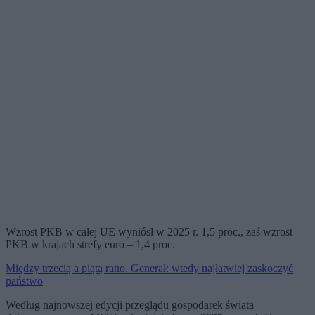
Wzrost PKB w całej UE wyniósł w 2025 r. 1,5 proc., zaś wzrost
PKB w krajach strefy euro – 1,4 proc.
Między trzecią a piątą rano. Generał: wtedy najłatwiej zaskoczyć
państwo
Według najnowszej edycji przeglądu gospodarek świata