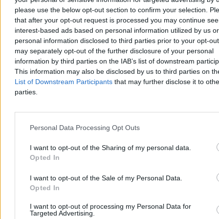
please use the below opt-out section to confirm your selection. Pl
Może być taniej na stacjach. Jest nowa prognoza
that after your opt-out request is processed you may continue see
cen paliw
interest-based ads based on personal information utilized by us or
personal information disclosed to third parties prior to your opt-ou
W pierwszym tygodniu sierpnia spadły hurtowe ceny paliw.
may separately opt-out of the further disclosure of your personal
Analitycy rynku przekonują, że możliwe są również obniżki na
stacjach – i to już w najbliższych dniach.
information by third parties on the IAB’s list of downstream partici
This information may also be disclosed by us to third parties on t
List of Downstream Participants
that may further disclose it to othe
parties.
Krzysztof Jabłonowski
Dzisiaj 14:19
3 min
Personal Data Processing Opt Outs
Biznes
I want to opt-out of the Sharing of my personal data.
Opted In
I want to opt-out of the Sale of my Personal Data.
Opted In
I want to opt-out of processing my Personal Data for
Targeted Advertising.