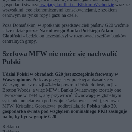
gospodarki stwarza
trwający konflikt na Bliskim Wschodzie
wraz ze
wszystkimi jego ekonomicznymi konsekwencjami, z szokiem
cenowym na rynku ropy i gazu na czele.
Poza Domańskim, w spotkaniu przedstawicieli państw G20 weźmie
także udział
prezes Narodowego Banku Polskiego Adam
Glapiński
– będzie on uczestniczył w rozmowach szefów banków
centralnych grupy.
Szefowa MFW nie może się nachwalić
Polski
Udział Polski w obradach G20 jest szczególnie fetowany w
Waszyngtonie
. Podczas przyjęcia w polskiej ambasadzie w
Waszyngtonie z okazji 40-lecia powrotu Polski do instytucji z
Bretton Woods, a więc MFW i Banku Światowego (zostały one
utworzone w 1944 r., aby przywrócić równowagę w globalnym
systemie monetarnym po II wojnie światowej – red. ), szefowa
MFW, Kristalina Georgiewa, podkreślała, że
Polska jako 20.
gospodarka świata pod względem nominalnego PKB zasługuje
na to, by być w grupie G20
.
Reklama
Reklama