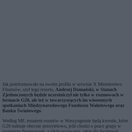
Jak poinformowało na swoim profilu w serwisie X Ministerstwo
Finansów, szef tego resortu,
Andrzej Domański, w Stanach
Zjednoczonych będzie uczestniczył nie tylko w rozmowach w
formacie G20, ale też w towarzyszących im wiosennych
spotkaniach Międzynarodowego Funduszu Walutowego oraz
Banku Światowego
.
Według MF, tematem rozmów w Waszyngtonie będą kwestie, które
G20 traktuje obecnie priorytetowo, jeśli chodzi o prace grupy w
wymiarze finansowym, a także wyzwania, jakie dla światowej