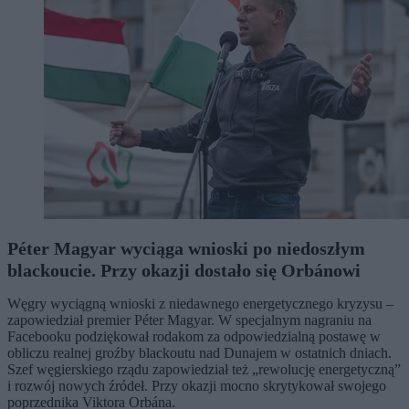
Péter Magyar wyciąga wnioski po niedoszłym
blackoucie. Przy okazji dostało się Orbánowi
Węgry wyciągną wnioski z niedawnego energetycznego kryzysu –
zapowiedział premier Péter Magyar. W specjalnym nagraniu na
Facebooku podziękował rodakom za odpowiedzialną postawę w
obliczu realnej groźby blackoutu nad Dunajem w ostatnich dniach.
Szef węgierskiego rządu zapowiedział też „rewolucję energetyczną”
i rozwój nowych źródeł. Przy okazji mocno skrytykował swojego
poprzednika Viktora Orbána.