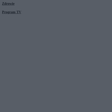
Zdrowie
Program TV
© 2026 Kanał Zero Spółka Akcyjna