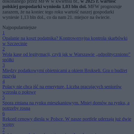
dokonanego przez MFW w kwietniu br.,
w 2025 r. wartość
polskiej gospodarki wyniosła 1,03 bln dol.
MFW prognozuje
zarazem, że na koniec tego roku wartość naszej gospodarki
wyniesie 1,13 bln dol., co da nam 21. miejsce na świecie.
Najpopularniejsze
1
Opalanie na koszt podatnika? Kontrowersyjna kontrola skarbówki
w Szczecinie
2
Wolą kasę od legitymacji, czyli jak w Warszawie „odpolityczniono”
spółki
3
Między podatkowymi obietnicami a okiem Brukseli. Gra o budżet
ruszyła
4
Polacy nie chcą iść na emeryturę. Liczba pracujących seniorów
wzrosła o połowę
5
Spora zmiana na rynku mieszkaniowym. Mniej domów na rynku, a
potrzeby rosną
6
Rekord cenowy diesla w Polsce. W nasze portfele uderzają już dwie
wojny
7