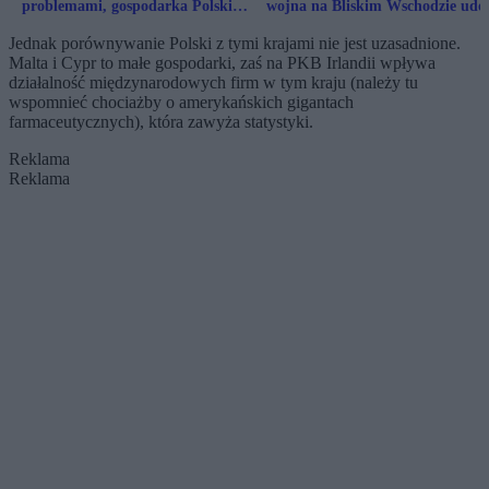
problemami, gospodarka Polski
wojna na Bliskim Wschodzie ude
rośnie. Oto nasz sekret
w polską gospodarkę?
Jednak porównywanie Polski z tymi krajami nie jest uzasadnione.
Malta i Cypr to małe gospodarki, zaś na PKB Irlandii wpływa
działalność międzynarodowych firm w tym kraju (należy tu
wspomnieć chociażby o amerykańskich gigantach
farmaceutycznych), która zawyża statystyki.
Reklama
Reklama