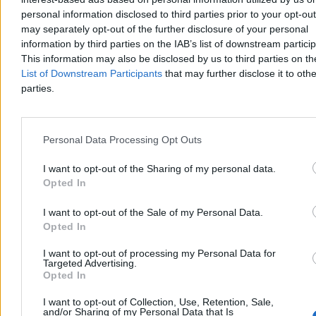
stacjach – i to już w najbliższych dniach.
personal information disclosed to third parties prior to your opt-ou
may separately opt-out of the further disclosure of your personal
information by third parties on the IAB’s list of downstream partici
This information may also be disclosed by us to third parties on t
Krzysztof Jabłonowski
List of Downstream Participants
that may further disclose it to othe
Dzisiaj 14:19
parties.
3 min
Reklama
Reklama
Personal Data Processing Opt Outs
I want to opt-out of the Sharing of my personal data.
Opted In
I want to opt-out of the Sale of my Personal Data.
Opted In
I want to opt-out of processing my Personal Data for
Targeted Advertising.
Opted In
Biznes
I want to opt-out of Collection, Use, Retention, Sale,
and/or Sharing of my Personal Data that Is