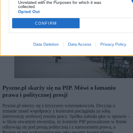
Unrelated with the Purposes for which it was
collected.
Opted Out
CONFIRM
Data Deletion
Data Access
Privacy Policy
Pyszne.pl skarży się na PIP. Mówi o łamaniu
prawa i politycznej presji
Pyszne.pl mierzy się z kryzysem wizerunkowym. Decyzja o
zmianie zasad współpracy z kurierami pociągnęła za sobą
interwencję szefowej resortu pracy. Spółka zabrała głos w sprawie –
w liście otwartym stwierdza, że kontrole PIP prowadzone w firmie
odbywają się pod presją polityczną i z naruszeniem prawa, a
Pyszne.pl jest wykorzystywane jako swoisty kozioł ofiarny.