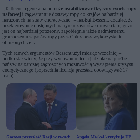
„Ta licencja generalna pomoże
ustabilizować fizyczny rynek ropy
naftowej
i zagwarantuje dostawy ropy do krajów najbardziej
narażonych na straty energetyczne” – napisał Bessent, dodając, że
przekierowanie dostępnych na rynku zasobów surowca tam, gdzie
jest on najbardziej potrzebny, zapobiegnie także nadmiernemu
gromadzeniu zapasów ropy przez Chiny przy wykorzystaniu
obniżonych cen.
Tych samych argumentów Bessent użył miesiąc wcześniej –
podkreślał wtedy, że przy wydawaniu licencji działał na prośbę
państw najbardziej zagrożonych możliwością wystąpienia kryzysu
energetycznego (poprzednia licencja przestała obowiązywać 17
maja).
Gazowa przyszłość Rosji w rękach
Angela Merkel krytykuje UE.