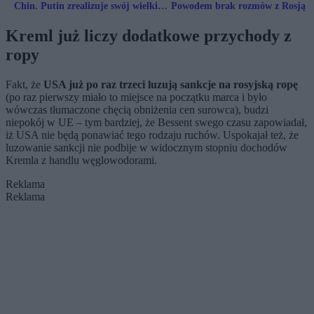
Chin. Putin zrealizuje swój wielki
Powodem brak rozmów z Rosją
plan?
Kreml już liczy dodatkowe przychody z
ropy
Fakt, że
USA już po raz trzeci luzują sankcje na rosyjską ropę
(po raz pierwszy miało to miejsce na początku marca i było
wówczas tłumaczone chęcią obniżenia cen surowca), budzi
niepokój w UE – tym bardziej, że Bessent swego czasu zapowiadał,
iż USA nie będą ponawiać tego rodzaju ruchów. Uspokajał też, że
luzowanie sankcji nie podbije w widocznym stopniu dochodów
Kremla z handlu węglowodorami.
Reklama
Reklama