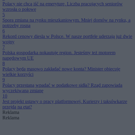
Polacy nie chcą iść na emeryturę. Liczba pracujących seniorów
wzrosła o połowę
5
Spora zmiana na rynku mieszkaniowym. Mniej domów na rynku, a
potrzeby rosną
6
Rekord cenowy diesla w Polsce. W nasze portfele uderzają już dwie
wojny
7
Polska gospodarka nokautuje region. Jesteśmy też motorem
napędowym UE
8
Polacy będą masowo zakładać nowe konta? Minister obiecuje
wielkie korzyści
9
Polacy przestaną wpadać w podatkowe sidła? Rząd zapowiada
wyczekiwaną zmianę
10
Jest projekt ustawy o pracy platformowej. Kurierzy i taksówkarze
przejdą na etat?
Reklama
Reklama