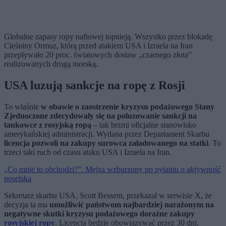
Globalne zapasy ropy naftowej topnieją. Wszystko przez blokadę
Cieśniny Ormuz, którą przed atakiem USA i Izraela na Iran
przepływało 20 proc. światowych dostaw „czarnego złota”
realizowanych drogą morską.
USA luzują sankcje na ropę z Rosji
To właśnie
w obawie o zaostrzenie kryzysu podażowego Stany
Zjednoczone zdecydowały się na poluzowanie sankcji na
tankowce z rosyjską ropą
– tak brzmi oficjalne stanowisko
amerykańskiej administracji. Wydana przez Departament Skarbu
licencja pozwoli na zakupy surowca załadowanego na statki
. To
trzeci taki ruch od czasu ataku USA i Izraela na Iran.
„Co mnie to obchodzi?”. Mejza wzburzony po pytaniu o aktywność
poselską
Sekretarz skarbu USA, Scott Bessent, przekazał w serwisie X, że
decyzja ta ma
umożliwić państwom najbardziej narażonym na
negatywne skutki kryzysu podażowego doraźne zakupy
rosyjskiej ropy
. Licencja będzie obowiązywać przez 30 dni.