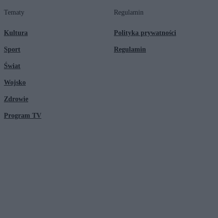
Tematy
Regulamin
Kultura
Polityka prywatności
Sport
Regulamin
Świat
Wojsko
Zdrowie
Program TV
© 2026 Kanał Zero Spółka Akcyjna