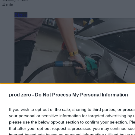
4 min
Biznes
prod zero -
Do Not Process My Personal Information
Może być taniej na stacjach. Jest nowa prognoza
If you wish to opt-out of the sale, sharing to third parties, or proce
your personal or sensitive information for targeted advertising by 
cen paliw
please use the below opt-out section to confirm your selection. Pl
W pierwszym tygodniu sierpnia spadły hurtowe ceny paliw.
that after your opt-out request is processed you may continue see
Analitycy rynku przekonują, że możliwe są również obniżki na
interest-based ads based on personal information utilized by us or