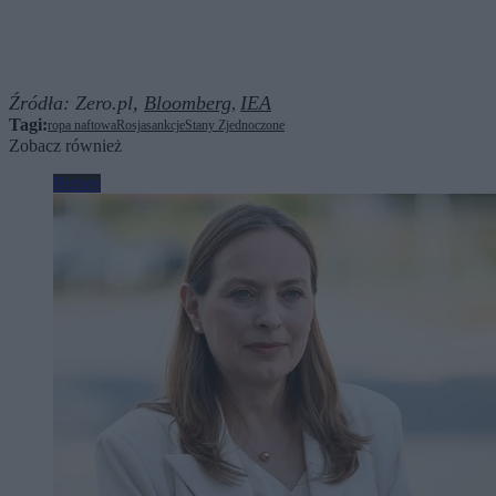
Źródła:
Zero.pl,
Bloomberg
IEA
,
Tagi:
ropa naftowa
Rosja
sankcje
Stany Zjednoczone
Zobacz również
Biznes