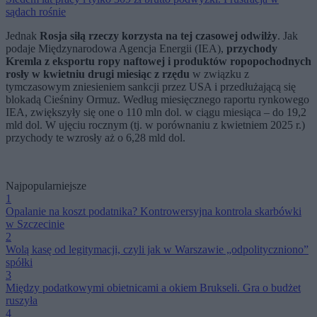
sądach rośnie
Jednak
Rosja siłą rzeczy korzysta na tej czasowej odwilży
. Jak
podaje Międzynarodowa Agencja Energii (IEA),
przychody
Kremla z eksportu ropy naftowej i produktów ropopochodnych
rosły w kwietniu drugi miesiąc z rzędu
w związku z
tymczasowym zniesieniem sankcji przez USA i przedłużającą się
blokadą Cieśniny Ormuz. Według miesięcznego raportu rynkowego
IEA, zwiększyły się one o 110 mln dol. w ciągu miesiąca – do 19,2
mld dol. W ujęciu rocznym (tj. w porównaniu z kwietniem 2025 r.)
przychody te wzrosły aż o 6,28 mld dol.
Najpopularniejsze
1
Opalanie na koszt podatnika? Kontrowersyjna kontrola skarbówki
w Szczecinie
2
Wolą kasę od legitymacji, czyli jak w Warszawie „odpolityczniono”
spółki
3
Między podatkowymi obietnicami a okiem Brukseli. Gra o budżet
ruszyła
4