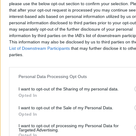
Świat
please use the below opt-out section to confirm your selection. Pl
that after your opt-out request is processed you may continue see
interest-based ads based on personal information utilized by us or
personal information disclosed to third parties prior to your opt-ou
may separately opt-out of the further disclosure of your personal
information by third parties on the IAB’s list of downstream partici
This information may also be disclosed by us to third parties on t
List of Downstream Participants
that may further disclose it to othe
parties.
Personal Data Processing Opt Outs
I want to opt-out of the Sharing of my personal data.
Opted In
Wojna w Ukrainie. Drony zniszczyły S-400 i trzy
rosyjskie statki na Morzu Czarnym
I want to opt-out of the Sale of my Personal Data.
Opted In
Ukraińskie Siły Systemów Bezzałogowych poinformowały o
zniszczeniu w Rosji systemu rakietowego S-400 Triumf w
I want to opt-out of processing my Personal Data for
Gelendżyku, zestawu Pancyr-S1 oraz trzech stacji radiolokacyjnych.
Targeted Advertising.
Drony trafiły też w tankowiec i dwa masowce na Morzu Czarnym –
Opted In