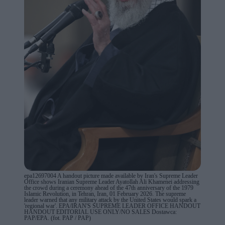
epa12697004 A handout picture made available by Iran's Supreme Leader
Office shows Iranian Supreme Leader Ayatollah Ali Khamenei addressing
the crowd during a ceremony ahead of the 47th anniversary of the 1979
Islamic Revolution, in Tehran, Iran, 01 February 2026. The supreme
leader warned that any military attack by the United States would spark a
'regional war'. EPA/IRAN'S SUPREME LEADER OFFICE HANDOUT
HANDOUT EDITORIAL USE ONLY/NO SALES Dostawca:
PAP/EPA. (fot. PAP / PAP)