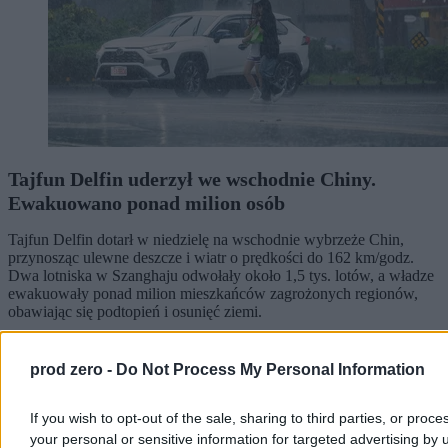
Tajfun Delfin uderzył we wschodnie Chiny.
Ewakuowano ponad milion osób
Tajfun Delfin dotarł w niedzielę na wschodnie wybrzeże Chin,
przynosząc ulewne deszcze i wiatr o prędkości do 162 km/godz.
Dwa lotniska w Szanghaju odwołały około 1,5 tys. lotów, a władze
ewakuowały ponad milion mieszkańców zagrożonych regionów,
obawiając się podtopień i osunięć ziemi.
prod zero -
Do Not Process My Personal Information
Aleksandra Cieślik
Dzisiaj 15:01
If you wish to opt-out of the sale, sharing to third parties, or proce
3 min
your personal or sensitive information for targeted advertising by 