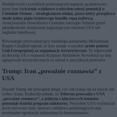
Dodatkowym czynnikiem podnoszącym napięcie są planowane
przez Iran
ćwiczenia wojskowe z użyciem ostrej amunicji w
Cieśninie Ormuz – strategicznym szlaku, przez który przepływa
około jedna piąta światowego handlu ropą naftową.
Amerykańskie Dowództwo Centralne ostrzegło Teheran przed
jakimikolwiek działaniami zagrażającymi okrętom USA lub
żegludze handlowej.
Równolegle przewodniczący irańskiego parlamentu Mohammad
Bagher Ghalibaf ogłosił, że Iran uznaje wszystkie
armie państw
Unii Europejskiej za organizacje terrorystyczne.
To odpowiedź
na decyzję UE o wpisaniu Korpusu Strażników Rewolucji na listę
ugrupowań terrorystycznych za udział w pacyfikacji protestów.
Trump: Iran „poważnie rozmawia” z
USA
Donald Trump nie przesądził dotąd, czy zdecyduje się na użycie siły
wobec Iranu. Podkreśla jednak, że
Teheran prowadzi z USA
„poważne rozmowy”, a jednym z kluczowych tematów
pozostaje irański program nuklearny.
Prezydent USA wyznaczył
dwie czerwone linie: masowe zabójstwa protestujących oraz
ewentualne egzekucje zatrzymanych demonstrantów.