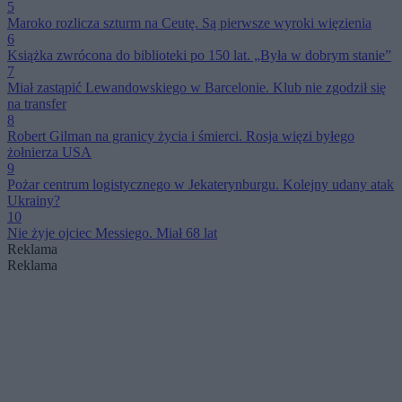
5
Maroko rozlicza szturm na Ceutę. Są pierwsze wyroki więzienia
6
Książka zwrócona do biblioteki po 150 lat. „Była w dobrym stanie”
7
Miał zastąpić Lewandowskiego w Barcelonie. Klub nie zgodził się
na transfer
8
Robert Gilman na granicy życia i śmierci. Rosja więzi byłego
żołnierza USA
9
Pożar centrum logistycznego w Jekaterynburgu. Kolejny udany atak
Ukrainy?
10
Nie żyje ojciec Messiego. Miał 68 lat
Reklama
Reklama