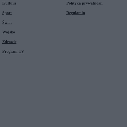
Kultura
Polityka prywatności
Sport
Regulamin
Świat
Wojsko
Zdrowie
Program TV
© 2026 Kanał Zero Spółka Akcyjna