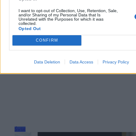
ogłosił dowódca SBS, mjr Robert „Madiar” Browdi.
I want to opt-out of Collection, Use, Retention, Sale,
and/or Sharing of my Personal Data that Is
Unrelated with the Purposes for which it was
collected.
Aleksandra Cieślik
Opted Out
Dzisiaj 14:37
2 min
CONFIRM
Reklama
Reklama
Data Deletion
Data Access
Privacy Policy
Świat