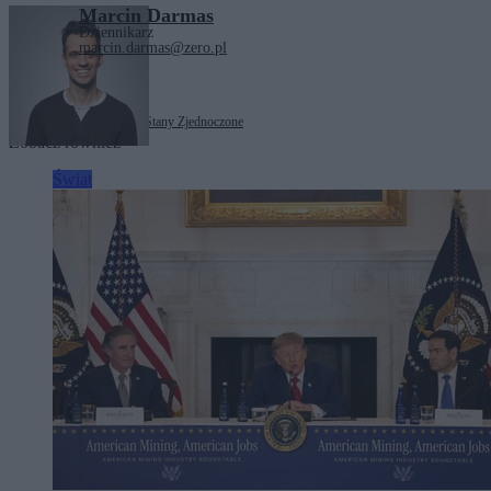
Marcin Darmas
Dziennikarz
marcin.darmas@zero.pl
Tagi:
Donald Trump
Iran
Stany Zjednoczone
Zobacz również
Świat