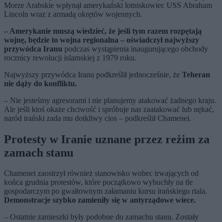
Morze Arabskie wpłynął amerykański lotniskowiec USS Abraham
Lincoln wraz z armadą okrętów wojennych.
– Amerykanie muszą wiedzieć, że jeśli tym razem rozpętają
wojnę, będzie to wojna regionalna – oświadczył najwyższy
przywódca Iranu
podczas wystąpienia inaugurującego obchody
rocznicy rewolucji islamskiej z 1979 roku.
Najwyższy przywódca Iranu podkreślił jednocześnie, że
Teheran
nie dąży do konfliktu.
– Nie jesteśmy agresorami i nie planujemy atakować żadnego kraju.
Ale jeśli ktoś okaże chciwość i spróbuje nas zaatakować lub nękać,
naród irański zada mu dotkliwy cios – podkreślił Chamenei.
Protesty w Iranie uznane przez reżim za
zamach stanu
Chamenei zaostrzył również stanowisko wobec trwających od
końca grudnia protestów, które początkowo wybuchły na tle
gospodarczym po gwałtownym załamaniu kursu irańskiego riala.
Demonstracje szybko zamieniły się w antyrządowe wiece.
– Ostatnie zamieszki były podobne do zamachu stanu. Zostały